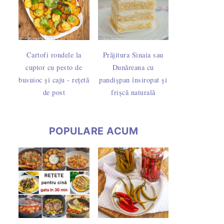
Cartofi rondele la
Prăjitura Sinaia sau
cuptor cu pesto de
Dunăreana cu
busuioc și caju - rețetă
pandișpan însiropat și
de post
frișcă naturală
POPULARE ACUM