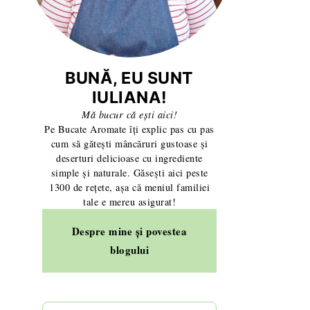
BUNĂ, EU SUNT
IULIANA!
Mă bucur că ești aici!
Pe Bucate Aromate îți explic pas cu pas
cum să gătești mâncăruri gustoase și
deserturi delicioase cu ingrediente
simple și naturale. Găsești aici peste
1300 de rețete, așa că meniul familiei
tale e mereu asigurat!
Despre mine și povestea
blogului