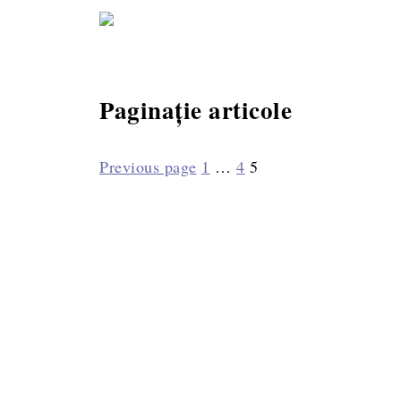
Pastă de mă
Paginație articole
Previous page
1
…
4
5