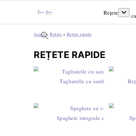
Rețete
ca
Acasă
»
Retete
»
Rețete rapide
REȚETE RAPIDE
Tagliatelle cu sardine şi sos de r
Reț
Spaghete integrale cu vinete şi us
Sp