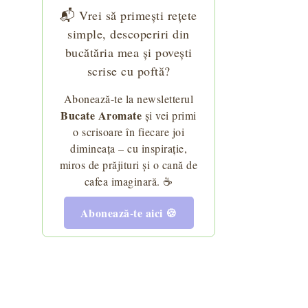
📬 Vrei să primești rețete
simple, descoperiri din
bucătăria mea și povești
scrise cu poftă?
Abonează-te la newsletterul
Bucate Aromate
și vei primi
o scrisoare în fiecare joi
dimineața – cu inspirație,
miros de prăjituri și o cană de
cafea imaginară. ☕
Abonează-te aici 🍪