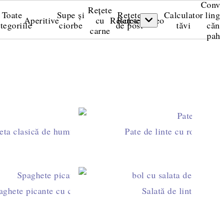
Conv
Rețete
Toate
Supe și
Rețete
Calculator
ling
Aperitive
cu
Resurse
Rețete video
tegoriile
ciorbe
de post
tăvi
căn
carne
pah
oşii
eta clasică de hummus libanez – cremos și plin de savoar
Pate de linte cu roşii usc
turoi
aghete picante cu chorizo şi parmezan
Salată de linte cu l