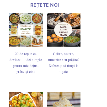
REȚETE NOI
20 de rețete cu
Călire, sotare,
dovlecei – idei simple
rumenire sau prăjire?
pentru mic dejun,
Diferențe și timpi la
prânz și cină
tigaie