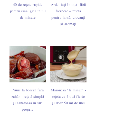
40 de rețete rapide
Ardei iuți în oțet, fără
pentru cină, gata în 30
fierbere – rețetă
de minute
pentru iarnă, crocanți
și aromați
Prune la borcan fără
Maioneză "la minut" -
zahăr - rețetă simplă
rețeta cu 4 ouă fierte
și sănătoasă în suc
și doar 50 ml de ulei
propriu