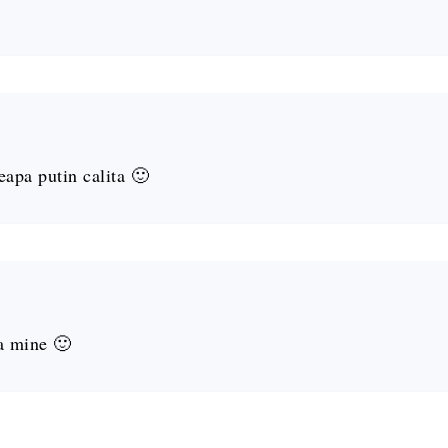
eapa putin calita 🙂
a mine 🙂