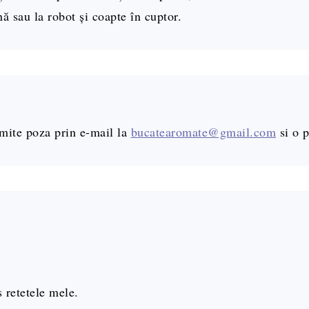
ă sau la robot și coapte în cuptor.
imite poza prin e-mail la
bucatearomate@gmail.com
si o p
s retetele mele.