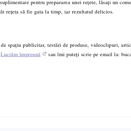
 suplimentare pentru prepararea unei reţete, lăsați un com
ât rețeta să fie gata la timp, iar rezultatul delicios.
 spațiu publicitar, testări de produse, videoclipuri, artic
a
Lucrăm împreună
sau îmi puteți scrie pe email la: b