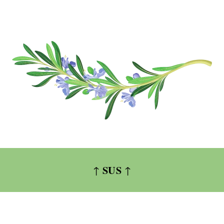
SUS
↑
↑