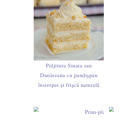
Prăjitura Sinaia sau
Dunăreana cu pandișpan
însiropat și frișcă naturală