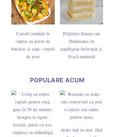
stăzi
t fraged cu unt sau untură - Linzer cu mac
Tort rapid cu biscuiți - gata în 30 de minute, fără o
Cartofi rondele la
Prăjitura Sinaia sau
cuptor cu pesto de
Dunăreana cu
ntură
 și cremă de vanilie - rețeta pas cu pas
Verdens Beste, cea mai bună prăjitură din lume - r
busuioc și caju - rețetă
pandișpan însiropat și
de post
frișcă naturală
POPULARE ACUM
că sau
 și delicioasă
Biscuiți șprițați cu unt sau untură - rețeta fără formă
as cu pas
rs - rețeta cu 8 ouă, fără amidon
Prăjitura Fanta cu brânză dulce - rețeta pas cu pa
Ardei iuți în oțet, fără