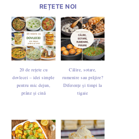
REȚETE NOI
 ocazii speciale
ătite din timp - sfaturi și trucuri pentru păstrare
Piersici (caise) fragede de casă umplute cu gem - rețeta 
20 de rețete cu
Călire, sotare,
 unt și untură
că – rețetă tradițională pentru sărbători
Prăjitura "Cartof" – desertul copilăriei cu biscuiț
dovlecei – idei simple
rumenire sau prăjire?
pentru mic dejun,
Diferențe și timpi la
prânz și cină
tigaie
ede
ușoară cu blat de cacao, frișcă și ciocolată
Tort cu cremă de vanilie și blat de ca