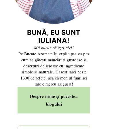
cuiți și cremă de lămâie - fără ouă și gelatină
Prăjitură Tiramisu cu blat pufos de casă, fără piș
BUNĂ, EU SUNT
IULIANA!
Mă bucur că ești aici!
Pe Bucate Aromate îți explic pas cu pas
cum să gătești mâncăruri gustoase și
deserturi delicioase cu ingrediente
simple și naturale. Găsești aici peste
1300 de rețete, așa că meniul familiei
tale e mereu asigurat!
Despre mine și povestea
blogului
pate
ată, glazură și frișcă – rețeta de casă fără fondant
Tort de post cu ciocolată și gem de caise – rețe