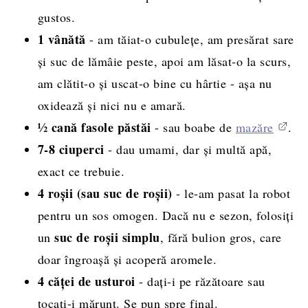
gustos.
1 vânătă
- am tăiat-o cubulețe, am presărat sare
și suc de lămâie peste, apoi am lăsat-o la scurs,
am clătit-o și uscat-o bine cu hârtie - așa nu
oxidează și nici nu e amară.
½ cană fasole păstăi
- sau boabe de
mazăre
.
7-8 ciuperci
- dau umami, dar și multă apă,
exact ce trebuie.
4 roșii (sau suc de roșii)
- le-am pasat la robot
pentru un sos omogen. Dacă nu e sezon, folosiți
suc de roșii simplu
un
, fără bulion gros, care
doar îngroașă și acoperă aromele.
4 căței de usturoi
- dați-i pe răzătoare sau
tocați-i mărunt. Se pun spre final.