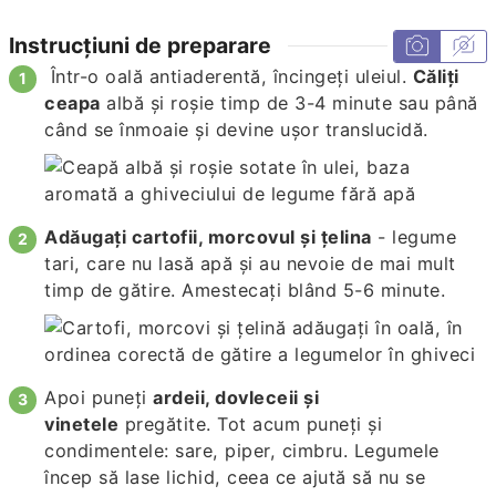
Instrucțiuni de preparare
Într-o oală antiaderentă, încingeți uleiul.
Căliți
ceapa
albă și roșie timp de 3-4 minute sau până
când se înmoaie și devine ușor translucidă.
Adăugați cartofii, morcovul și țelina
- legume
tari, care nu lasă apă și au nevoie de mai mult
timp de gătire. Amestecați blând 5-6 minute.
Apoi puneți
ardeii, dovleceii și
vinetele
pregătite. Tot acum puneți și
condimentele: sare, piper, cimbru. Legumele
încep să lase lichid, ceea ce ajută să nu se