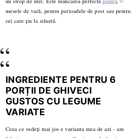
un strop de ulei. Este mâncarea perfectă
pentru
Întrebări frecvente
mesele de vară, pentru perioadele de post sau pentru
Alte rețete de post cu legume
cei care țin la siluetă.
Rețeta completă, cantități și mod de
preparare
INGREDIENTE PENTRU 6
PORȚII DE GHIVECI
GUSTOS CU LEGUME
VARIATE
Ceea ce vedeți mai jos e varianta mea de azi - am