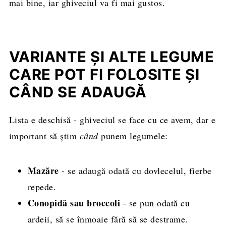
mai bine, iar ghiveciul va fi mai gustos.
VARIANTE ȘI ALTE LEGUME
CARE POT FI FOLOSITE ȘI
CÂND SE ADAUGĂ
Lista e deschisă - ghiveciul se face cu ce avem, dar e
important să știm
când
punem legumele:
Mazăre
- se adaugă odată cu dovlecelul, fierbe
repede.
Conopidă sau broccoli
- se pun odată cu
ardeii, să se înmoaie fără să se destrame.