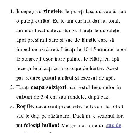
vinetele
Începeți cu
: le puteți lăsa cu coajă, sau
o puteți curăța. Eu le-am curătaț dar nu total,
am mai lăsat câteva dungi. Tăiați-le cubulețe,
apoi presărați sare și suc de lămâie care să
împedice oxidarea. Lăsați-le 10-15 minute, apoi
le stoarceți ușor între palme, le clătiți cu apă
rece și le uscați cu prosoape de hârtie. Acest
pas reduce gustul amărui și excesul de apă.
ceapa solzișori
Tăiați
, iar restul legumelor în
cuburi
de 3-4 cm sau rondele, după caz.
Roșiile
: dacă sunt proaspete, le tocăm la robot
sau le dați pe răzătoare. Dacă nu e sezonul lor,
nu folosiți bulion!
suc de
Merge mai bine un