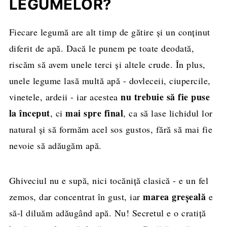
LEGUMELOR?
Fiecare legumă are alt timp de gătire și un conținut
diferit de apă. Dacă le punem pe toate deodată,
riscăm să avem unele terci și altele crude. În plus,
unele legume lasă multă apă - dovleceii, ciupercile,
nu trebuie să fie puse
vinetele, ardeii - iar acestea
la început
mai spre final
, ci
, ca să lase lichidul lor
natural și să formăm acel sos gustos, fără să mai fie
nevoie să adăugăm apă.
Ghiveciul nu e supă, nici tocăniță clasică - e un fel
marea greșeală
zemos, dar concentrat în gust, iar
e
să-l diluăm adăugând apă. Nu! Secretul e o cratiță