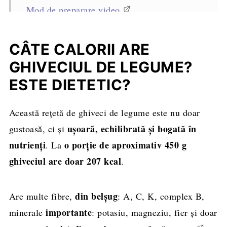
Mod de preparare video
Cum se pregătesc legumele pentru ghiveci
CÂTE CALORII ARE
Mod de preparare pas cu pas (cu fotografii)
GHIVECIUL DE LEGUME?
ESTE DIETETIC?
Variante și alte legume care pot fi folosite și
când se adaugă
Această rețetă de ghiveci de legume este nu doar
Ce merge bine lângă ghiveciul de legume
ușoară, echilibrată și bogată în
gustoasă, ci și
Cum se păstrează. Se poate congela?
nutrienți
o porție de aproximativ 450 g
. La
ghiveciul are doar 207 kcal
.
Cum transformi ghiveciul de legume în
conservă pentru iarnă
din belșug
Are multe fibre,
: A, C, K, complex B,
Sfaturi pentru cel mai bun ghiveci de post
importante
minerale
: potasiu, magneziu, fier și doar
cu legume