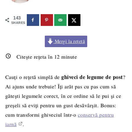
143
SHARES
Mergi la rețetă
Citește rețeta în
12
minute
ghiveci de legume de post
Cauți o rețetă simplă de
?
Ai ajuns unde trebuie! Îți arăt pas cu pas cum să
gătești legumele corect, în ce ordine să le pui și ce
greșeli să eviți pentru un gust desăvârșit. Bonus:
cum transformi ghiveciul într-o
conservă pentru
iarnă
.