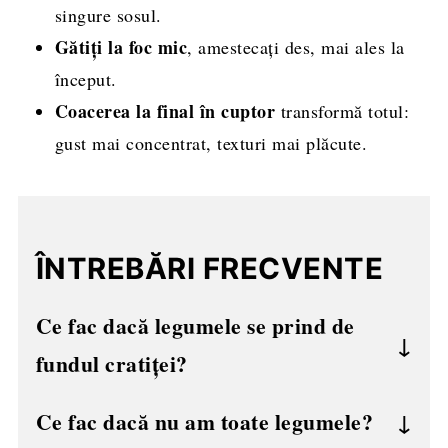
singure sosul.
Gătiți la foc mic
, amestecați des, mai ales la
început.
Coacerea la final în cuptor
transformă totul:
gust mai concentrat, texturi mai plăcute.
ÎNTREBĂRI FRECVENTE
Ce fac dacă legumele se prind de
fundul cratiței?
Redu focul, amestecă mai des și adaugă
Ce fac dacă nu am toate legumele?
foarte puțină apă
sau puțin suc de roșii