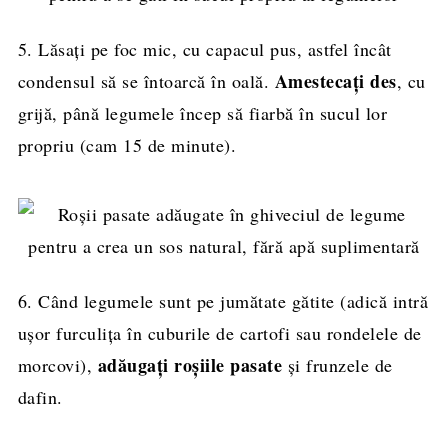
5. Lăsați pe foc mic, cu capacul pus, astfel încât
Amestecați des
condensul să se întoarcă în oală.
, cu
grijă, până legumele încep să fiarbă în sucul lor
propriu (cam 15 de minute).
6. Când legumele sunt pe jumătate gătite (adică intră
ușor furculița în cuburile de cartofi sau rondelele de
adăugați roșiile pasate
morcovi),
și frunzele de
dafin.