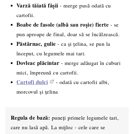
Varză tăiată fâșii
- merge pusă odată cu
cartofii.
Boabe de fasole (albă sau roșie) fierte
- se
pun aproape de final, doar să se încălzească.
Păstârnac, gulie
- ca și țelina, se pun la
început, cu legumele mai tari.
Dovleac plăcintar
- merge adăugat în cuburi
mici, împreună cu cartofii.
Cartofi dulci
- odată cu cartofii albi,
morcovul și țelina
Regula de bază:
puneți primele legumele tari,
care nu lasă apă. La mijloc - cele care se