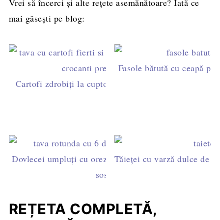
Vrei să încerci și alte rețete asemănătoare? Iată ce
mai găsești pe blog:
Fasole bătută cu ceapă prăji
Cartofi zdrobiți la cuptor cu usturoi și mărar - rețetă 
fără unt
Dovlecei umpluţi cu orez și ciuperci - rețetă simplă de
Tăieței cu varză dulce de po
sos de roșii aromat
REȚETA COMPLETĂ,