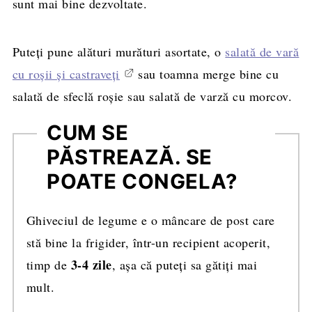
sunt mai bine dezvoltate.
Puteți pune alături murături asortate, o
salată de vară
cu roșii și castraveți
sau toamna merge bine cu
salată de sfeclă roșie sau salată de varză cu morcov.
CUM SE
PĂSTREAZĂ. SE
POATE CONGELA?
Ghiveciul de legume e o mâncare de post care
stă bine la frigider, într-un recipient acoperit,
3-4 zile
timp de
, așa că puteți sa gătiți mai
mult.