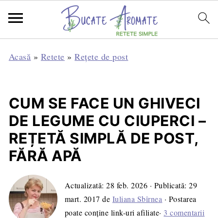
Acasă
»
Retete
»
Rețete de post
CUM SE FACE UN GHIVECI
DE LEGUME CU CIUPERCI –
REȚETĂ SIMPLĂ DE POST,
FĂRĂ APĂ
Actualizată:
28 feb. 2026
· Publicată:
29
mart. 2017
de
Iuliana Sbîrnea
· Postarea
poate conține link-uri afiliate·
3 comentarii