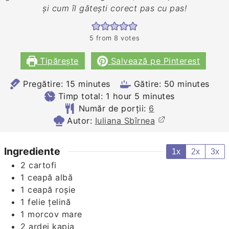
și cum îl gătești corect pas cu pas!
5
from
8
votes
Tipărește
Salvează pe Pinterest
minutes
minutes
Pregătire:
15
minutes
Gătire:
50
minutes
hour
minutes
Timp total:
1
hour
5
minutes
Număr de porții:
6
Autor:
Iuliana Sbîrnea
Ingrediente
1x
2x
3x
2
cartofi
1
ceapă albă
1
ceapă roșie
1
felie
țelină
1
morcov mare
2
ardei kapia