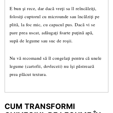
E bun și rece, dar dacă vreți sa îl reîncălziți,
folosiți cuptorul cu microunde sau încălziți pe
plită, la foc mic, cu capacul pus. Dacă vi se
pare prea uscat, adăugați foarte puțină apă,
supă de legume sau suc de roșii.
Nu vă recomand să îl congelați pentru că unele
legume (cartofii, dovleceii) nu își păstrează
prea plăcut textura.
CUM TRANSFORMI