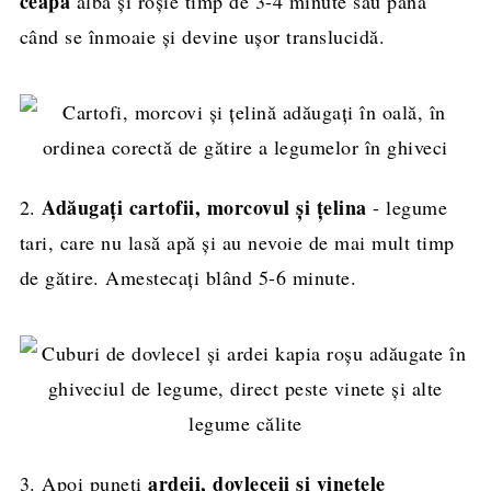
ceapa
albă și roșie timp de 3-4 minute sau până
când se înmoaie și devine ușor translucidă.
Adăugați cartofii, morcovul și țelina
2.
- legume
tari, care nu lasă apă și au nevoie de mai mult timp
de gătire. Amestecați blând 5-6 minute.
ardeii, dovleceii și vinetele
3. Apoi puneți