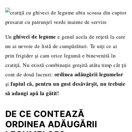
ghiveci de legume
Un
e genul acela de rețetă la care
nu ai nevoie de listă de cumpărături. Te uiți ce ai
prin frigider și cam orice legumă e binevenită în
cratiță. Nu există combinație greșită atâta timp cât ții
ordinea adăugării legumelor
cont de două lucruri:
faptul că, pentru un gust desăvârșit, nu trebuie
și
să adaugi apă la gătit!
DE CE CONTEAZĂ
ORDINEA ADĂUGĂRII