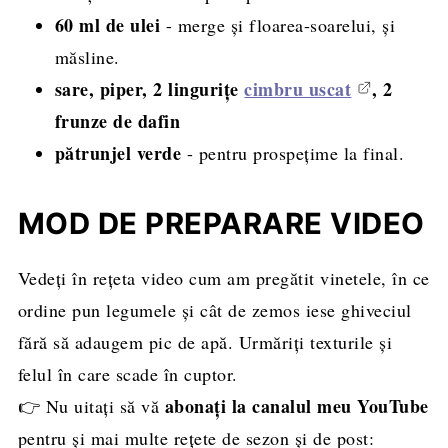
60 ml de ulei
- merge și floarea-soarelui, și
măsline.
sare, piper, 2 lingurițe
cimbru uscat
, 2
frunze de dafin
pătrunjel verde
- pentru prospețime la final.
MOD DE PREPARARE VIDEO
Vedeți în rețeta video cum am pregătit vinetele, în ce
ordine pun legumele și cât de zemos iese ghiveciul
fără să adaugem pic de apă. Urmăriți texturile și
felul în care scade în cuptor.
abonați la canalul meu YouTube
👉 Nu uitați să vă
pentru și mai multe rețete de sezon și de post: