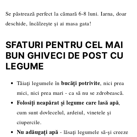
Se păstrează perfect la cămară 6-8 luni. Iarna, doar
deschide, încălzește și ai masa gata!
SFATURI PENTRU CEL MAI
BUN GHIVECI DE POST CU
LEGUME
bucăți potrivite
Tăiați legumele în
, nici prea
mici, nici prea mari - ca să nu se zdrobească.
Folosiți neapărat și legume care lasă apă
,
cum sunt dovlecelul, ardeiul, vinetele și
ciupercile.
Nu adăugați apă
- lăsați legumele să-și creeze