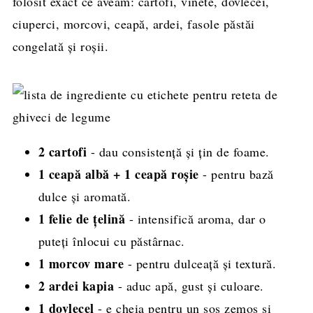
folosit exact ce aveam: cartofi, vinete, dovlecei,
ciuperci, morcovi, ceapă, ardei, fasole păstăi
congelată și roșii.
2 cartofi
- dau consistență și țin de foame.
1 ceapă albă + 1 ceapă roșie
- pentru bază
dulce și aromată.
1 felie de țelină
- intensifică aroma, dar o
puteți înlocui cu păstârnac.
1 morcov mare
- pentru dulceață și textură.
2 ardei kapia
- aduc apă, gust și culoare.
1 dovlecel
- e cheia pentru un sos zemos și