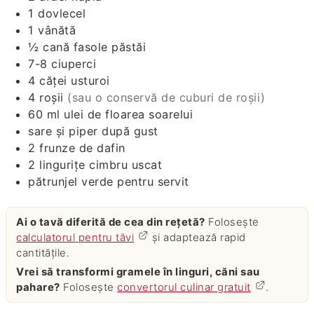
1
dovlecel
1
vânătă
½
cană
fasole păstăi
7-8
ciuperci
4
căței
usturoi
4
roșii
(sau o conservă de cuburi de roșii)
60
ml
ulei de floarea soarelui
sare și piper după gust
2
frunze de dafin
2
lingurițe
cimbru uscat
pătrunjel verde pentru servit
Ai o tavă diferită de cea din rețetă?
Folosește
calculatorul pentru tăvi
și adaptează rapid
cantitățile.
Vrei să transformi gramele în linguri, căni sau
pahare?
Folosește
convertorul culinar gratuit
.