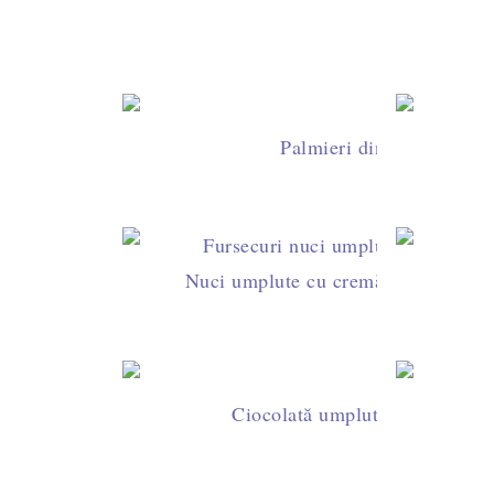
Palmieri din foietaj cu z
Nuci umplute cu cremă de ciocolată 
Ciocolată umplută cu unt de ar