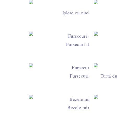
Ișlere cu nucă și gem, glaz
Fursecuri de post cu gem
Fursecuri cu magiun de
Turtă du
Bezele minunate cu arom