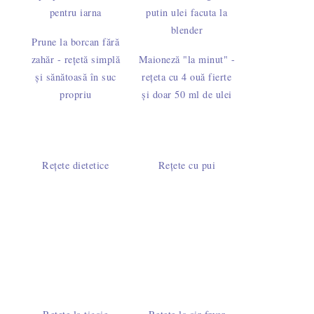
Prune la borcan fără
zahăr - rețetă simplă
Maioneză "la minut" -
și sănătoasă în suc
rețeta cu 4 ouă fierte
propriu
și doar 50 ml de ulei
Rețete dietetice
Rețete cu pui