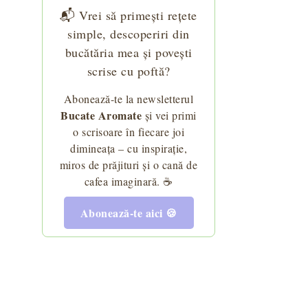
etă video
ute cu gem de prune și nuci
ta de fursecuri fragede pentru Crăciun
📬 Vrei să primești rețete
simple, descoperiri din
bucătăria mea și povești
scrise cu poftă?
icane cu ciocolată
Abonează-te la newsletterul
Bucate Aromate
și vei primi
o scrisoare în fiecare joi
dimineața – cu inspirație,
miros de prăjituri și o cană de
ahide - absolut delicioase
cafea imaginară. ☕
Abonează-te aici 🍪
și portocale - fursecuri crăpate
 ciocolată - rețeta de bomboane de casă