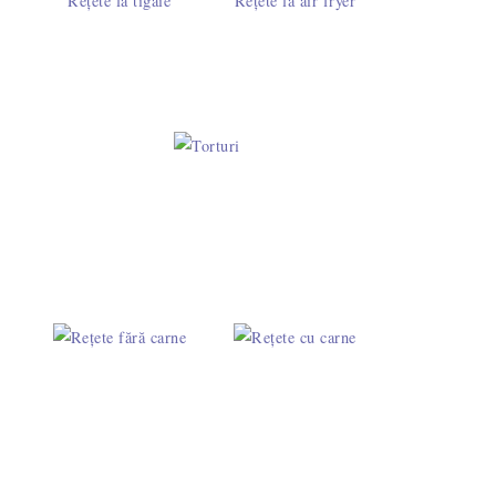
Rețete la tigaie
Rețete la air fryer