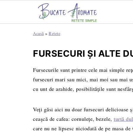
Acasă
»
Retete
FURSECURI ȘI ALTE D
Fursecurile sunt printre cele mai simple reț
fursecuri mari sau mici, mai moi sau mai us
cu unt de arahide, posibilitățile sunt nesfârș
Veți găsi aici nu doar fursecuri delicioase 
ceașcă de cafea: cornulețe, bezele,
turtă du
care nu ne lipsesc niciodată de pe masa de