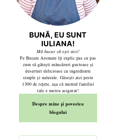
BUNĂ, EU SUNT
IULIANA!
Mă bucur că ești aici!
Pe Bucate Aromate îți explic pas cu pas
cum să gătești mâncăruri gustoase și
pect spectaculos!
ă – fursecuri fragede ca la cofetărie
Piersici (caise) fragede de casă umplute cu gem - rețeta 
deserturi delicioase cu ingrediente
simple și naturale. Găsești aici peste
1300 de rețete, așa că meniul familiei
tale e mereu asigurat!
Despre mine și povestea
sărbători
de - cum să le faci simplu și repede
Biscuiți șprițați cu unt sau untură - rețeta fără formă
blogului