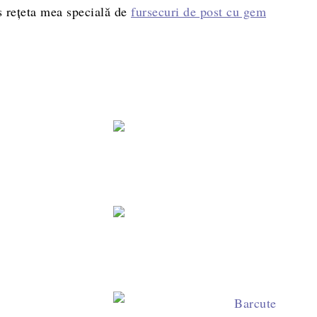
s rețeta mea specială de
fursecuri de post cu gem
iți Zebra din aluat cu unt și cacao – fără praf de copt, as
Paleuri cu ciocolat
Cornulețe semilună cu nucă – rețetă tradițională pentru 
Fursecuri cu stafi