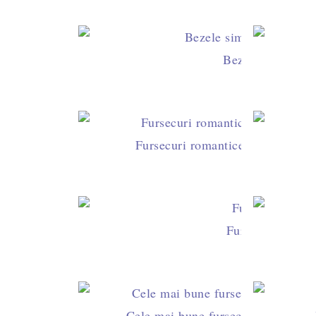
Bezele simple cu
Fursecuri romantice cu fistic şi t
Fursecuri baston
Cele mai bune fursecuri pentru M