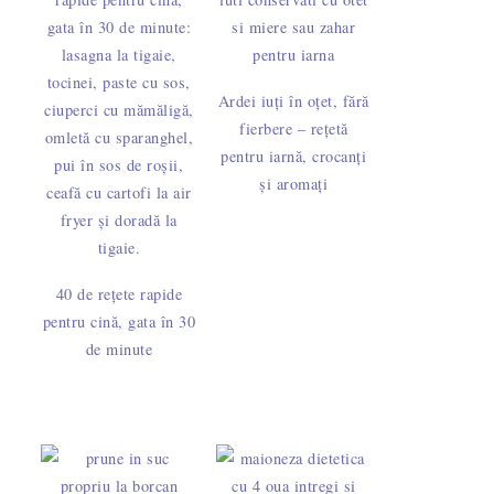
olată cu mentă şi fistic
Ardei iuți în oțet, fără
fierbere – rețetă
pentru iarnă, crocanți
și aromați
uri cu portocale
40 de rețete rapide
pentru cină, gata în 30
de minute
ilună cu unt şi vanilie
de ciocolată