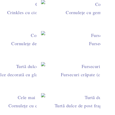
urate cu ciocolată
Crinkles cu ciocolată neagră - fursecuri crăpate
Cornulețe cu gem și nucă
 de caise și rom
Cornulețe de post cu borș umplute cu rahat
Fursecuri fr
 prune şi nuci
lce decorată cu glazură de zahăr – rețeta ideală pentru Cr
Fursecuri crăpate (crinkles
ă de trandafiri
Cornulețe cu ciocolată cu aluat fraged de casă
Turtă dulce de post fragedă și