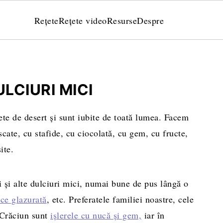
Rețete
Rețete video
Resurse
Despre
ULCIURI MICI
ete de desert și sunt iubite de toată lumea. Facem
cate, cu stafide, cu ciocolată, cu gem, cu fructe,
ite.
și și alte dulciuri mici, numai bune de pus lângă o
lce glazurată
, etc. Preferatele familiei noastre, cele
 Crăciun sunt
ișlerele cu nucă și gem,
iar în