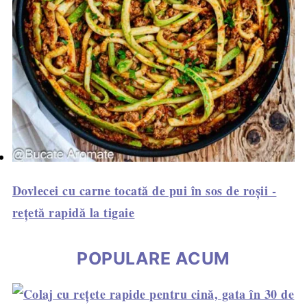
Dovlecei cu carne tocată de pui în sos de roșii -
rețetă rapidă la tigaie
POPULARE ACUM