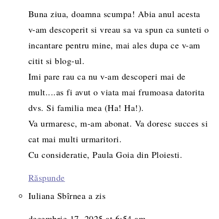
Buna ziua, doamna scumpa! Abia anul acesta
v-am descoperit si vreau sa va spun ca sunteti o
incantare pentru mine, mai ales dupa ce v-am
citit si blog-ul.
Imi pare rau ca nu v-am descoperi mai de
mult....as fi avut o viata mai frumoasa datorita
dvs. Si familia mea (Ha! Ha!).
Va urmaresc, m-am abonat. Va doresc succes si
cat mai multi urmaritori.
Cu consideratie, Paula Goia din Ploiesti.
Răspunde
Iuliana Sbîrnea
a zis
decembrie 17, 2025 at 6:54 am