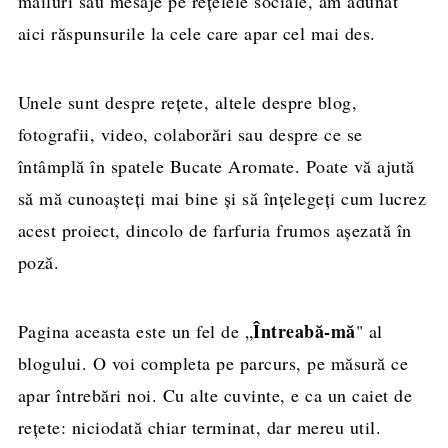
mailuri sau mesaje pe rețelele sociale, am adunat
aici răspunsurile la cele care apar cel mai des.
Unele sunt despre rețete, altele despre blog,
fotografii, video, colaborări sau despre ce se
întâmplă în spatele Bucate Aromate. Poate vă ajută
să mă cunoașteți mai bine și să înțelegeți cum lucrez
acest proiect, dincolo de farfuria frumos așezată în
poză.
Întreabă-mă
Pagina aceasta este un fel de „
" al
blogului. O voi completa pe parcurs, pe măsură ce
apar întrebări noi. Cu alte cuvinte, e ca un caiet de
rețete: niciodată chiar terminat, dar mereu util.