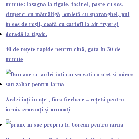
40 de rețete rapide pentru cină, gata în 30 de
minute
Ardei iuți în oțet, fără fierbere – rețetă pentru
iarnă, crocanți și aromați