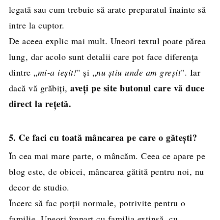
legată sau cum trebuie să arate preparatul înainte să
intre la cuptor.
De aceea explic mai mult. Uneori textul poate părea
lung, dar acolo sunt detalii care pot face diferența
dintre „
mi-a ieșit!
" și „
nu știu unde am greșit
". Iar
aveți pe site butonul care vă duce
dacă vă grăbiți,
direct la rețetă.
5. Ce faci cu toată mâncarea pe care o gătești?
În cea mai mare parte, o mâncăm. Ceea ce apare pe
blog este, de obicei, mâncarea gătită pentru noi, nu
decor de studio.
Încerc să fac porții normale, potrivite pentru o
familie. Uneori împart cu familia extinsă, cu