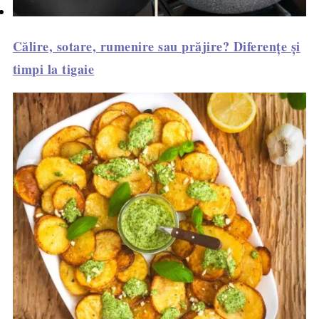
Călire, sotare, rumenire sau prăjire? Diferențe și
timpi la tigaie