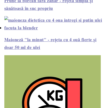
Prune la borcan fără zahăr - rețetă simplă și
sănătoasă în suc propriu
Maioneză "la minut" - rețeta cu 4 ouă fierte și
doar 50 ml de ulei