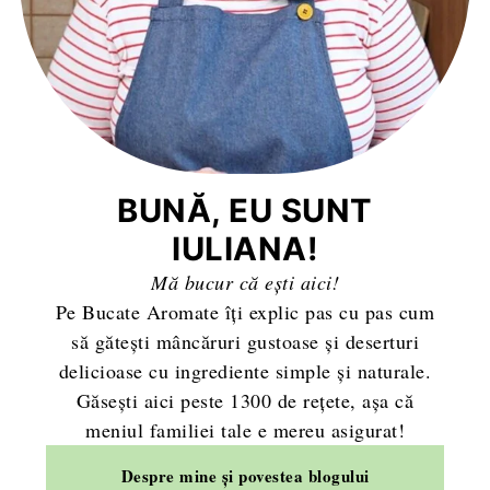
BUNĂ, EU SUNT
IULIANA!
Mă bucur că ești aici!
Pe Bucate Aromate îți explic pas cu pas cum
să gătești mâncăruri gustoase și deserturi
delicioase cu ingrediente simple și naturale.
Găsești aici peste 1300 de rețete, așa că
meniul familiei tale e mereu asigurat!
Despre mine și povestea blogului