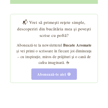
📬 Vrei să primești rețete simple,
descoperiri din bucătăria mea și povești
scrise cu poftă?
Bucate Aromate
Abonează-te la newsletterul
și vei primi o scrisoare în fiecare joi dimineața
– cu inspirație, miros de prăjituri și o cană de
cafea imaginară. ☕
Abonează-te aici 🍪