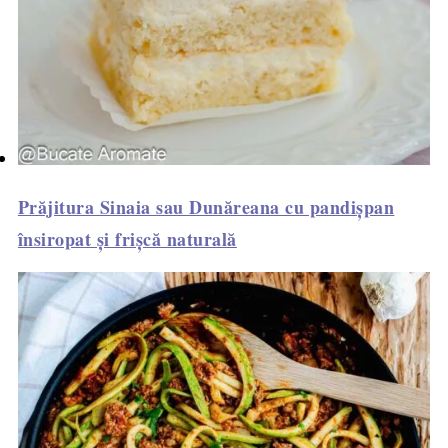
Prăjitura Sinaia sau Dunăreana cu pandișpan
însiropat și frișcă naturală