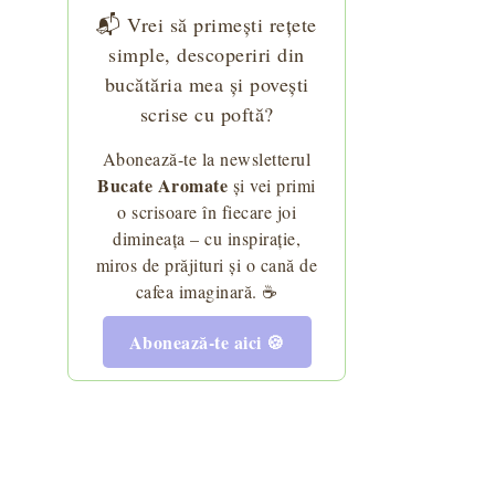
📬 Vrei să primești rețete
simple, descoperiri din
bucătăria mea și povești
scrise cu poftă?
Abonează-te la newsletterul
Bucate Aromate
și vei primi
o scrisoare în fiecare joi
dimineața – cu inspirație,
miros de prăjituri și o cană de
cafea imaginară. ☕
Abonează-te aici 🍪