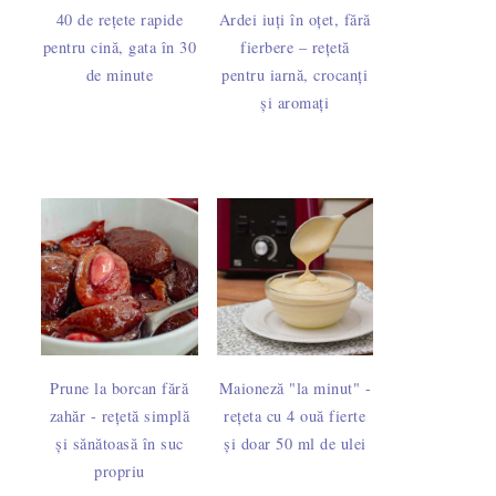
40 de rețete rapide
Ardei iuți în oțet, fără
pentru cină, gata în 30
fierbere – rețetă
de minute
pentru iarnă, crocanți
și aromați
Prune la borcan fără
Maioneză "la minut" -
zahăr - rețetă simplă
rețeta cu 4 ouă fierte
și sănătoasă în suc
și doar 50 ml de ulei
propriu