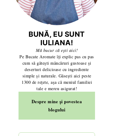
BUNĂ, EU SUNT
IULIANA!
Mă bucur că ești aici!
Pe Bucate Aromate îți explic pas cu pas
cum să gătești mâncăruri gustoase și
deserturi delicioase cu ingrediente
simple și naturale. Găsești aici peste
1300 de rețete, așa că meniul familiei
tale e mereu asigurat!
Despre mine și povestea
blogului