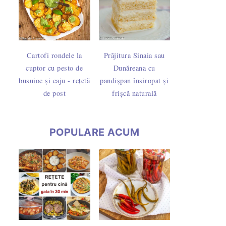
Cartofi rondele la
Prăjitura Sinaia sau
cuptor cu pesto de
Dunăreana cu
busuioc și caju - rețetă
pandișpan însiropat și
de post
frișcă naturală
POPULARE ACUM