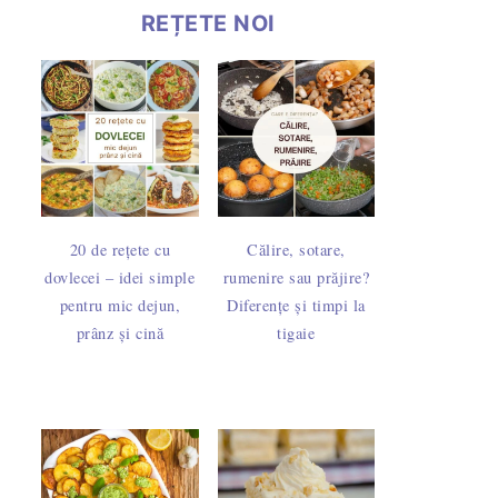
REȚETE NOI
20 de rețete cu
Călire, sotare,
dovlecei – idei simple
rumenire sau prăjire?
pentru mic dejun,
Diferențe și timpi la
prânz și cină
tigaie