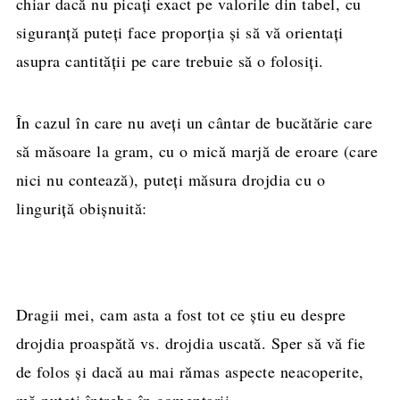
chiar dacă nu picați exact pe valorile din tabel, cu
siguranță puteți face proporția și să vă orientați
asupra cantității pe care trebuie să o folosiți.
În cazul în care nu aveți un cântar de bucătărie care
să măsoare la gram, cu o mică marjă de eroare (care
nici nu contează), puteți măsura drojdia cu o
linguriță obișnuită:
Dragii mei, cam asta a fost tot ce știu eu despre
drojdia proaspătă vs. drojdia uscată. Sper să vă fie
de folos și dacă au mai rămas aspecte neacoperite,