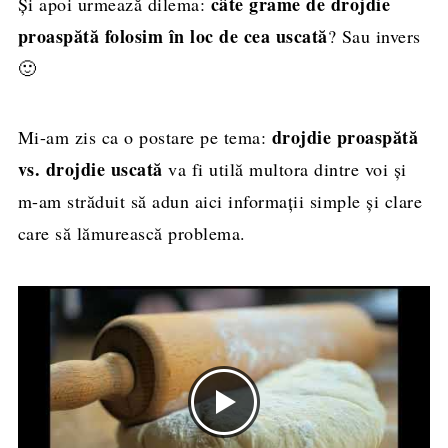
câte grame de drojdie
Și apoi urmează dilema:
proaspătă folosim în loc de cea uscată
? Sau invers
🙂
drojdie proaspătă
Mi-am zis ca o postare pe tema:
vs. drojdie uscată
va fi utilă multora dintre voi și
m-am străduit să adun aici informații simple și clare
care să lămurească problema.