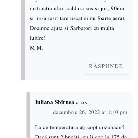
instructiunilor, caldura sus si jos, 90min
si mi-a iesit tare uscat si nu foarte aerat.
Doamne ajuta si Sarbatori cu multa
iubire!
M M.
RĂSPUNDE
Iuliana Sbîrnea
a zis
decembrie 26, 2022 at 1:10 pm
La ce temperatura ați copt cozonacii?
Dacă sunt 2 bucăți, eu îi coc la 175 de