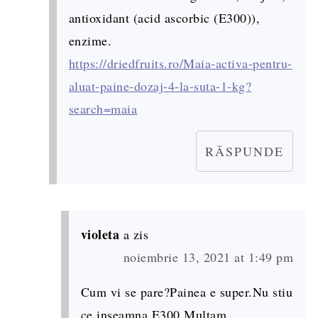
antioxidant (acid ascorbic (E300)),
enzime.
https://driedfruits.ro/Maia-activa-pentru-
aluat-paine-dozaj-4-la-suta-1-kg?
search=maia
RĂSPUNDE
violeta
a zis
noiembrie 13, 2021 at 1:49 pm
Cum vi se pare?Painea e super.Nu stiu
ce inseamna E300.Multam