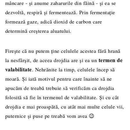
mâncare - și anume zaharurile din făină - și ea se
dezvoltă, respiră și fermentează. Prin fermentație
formează gaze, adică dioxid de carbon care
determină creșterea aluatului.
Firește că nu putem ține celulele acestea fără hrană
termen de
la nesfârșit, de aceea drojdia are și ea un
valabilitate
. Nehrănite la timp, celulele încep să
moară. Și iată motivul pentru care înainte să ne
apucăm de treabă trebuie să verificăm ca drojdia
folosită să fie în termenul de valabilitate. Și cu cât
drojdia e mai proaspătă, cu atât mai multe celule vii,
puternice și puse pe treabă vom avea 😉