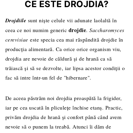
CE ESTE DROJDIA?
Tabel de echivalență drojdie uscată - drojdie
proaspătă
D
rojdiile
sunt niște celule vii adunate laolaltă în
drojdie
ceea ce noi numim generic
.
Saccharomyces
cerevisiae
este specia cea mai răspândită drojdie în
producția alimentară. Ca orice orice organism viu,
drojdia are nevoie de căldură și de hrană ca să
trăiască și să se dezvolte, iar lipsa acestor condiții o
fac să intre într-un fel de "hibernare".
De aceea păstrăm noi drojdia proaspătă la frigider,
iar pe cea uscată în pliculețe închise etanș. Practic,
privăm drojdia de hrană și confort până când avem
nevoie să o punem la treabă. Atunci îi dăm de