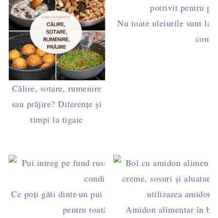
Nu toate uleiurile sunt la 
compl
Călire, sotare, rumenire
sau prăjire? Diferențe și
timpi la tigaie
Ce poți găti dintr-un pui întreg – rețete economice
pentru toată săptămâna
Amidon alimentar în buc