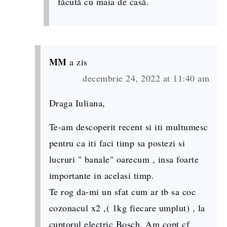
făcută cu maia de casă.
MM
a zis
decembrie 24, 2022 at 11:40 am
Draga Iuliana,
Te-am descoperit recent si iti multumesc
pentru ca iti faci timp sa postezi si
lucruri " banale" oarecum , insa foarte
importante in acelasi timp.
Te rog da-mi un sfat cum ar tb sa coc
cozonacul x2 ,( 1kg fiecare umplut) , la
cuptorul electric Bosch. Am copt cf