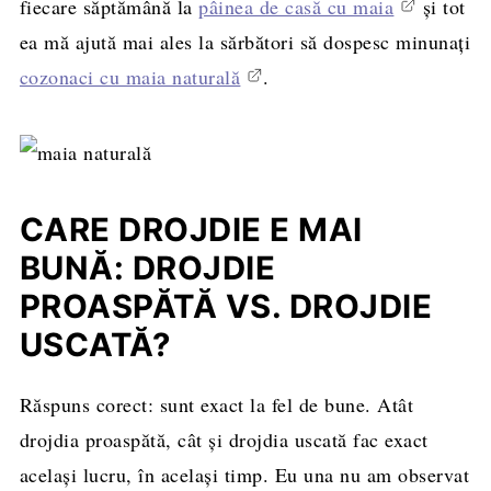
fiecare săptămână la
pâinea de casă cu maia
și tot
ea mă ajută mai ales la sărbători să dospesc minunați
cozonaci cu maia naturală
.
CARE DROJDIE E MAI
BUNĂ: DROJDIE
PROASPĂTĂ VS. DROJDIE
USCATĂ?
Răspuns corect: sunt exact la fel de bune. Atât
drojdia proaspătă, cât și drojdia uscată fac exact
același lucru, în același timp. Eu una nu am observat