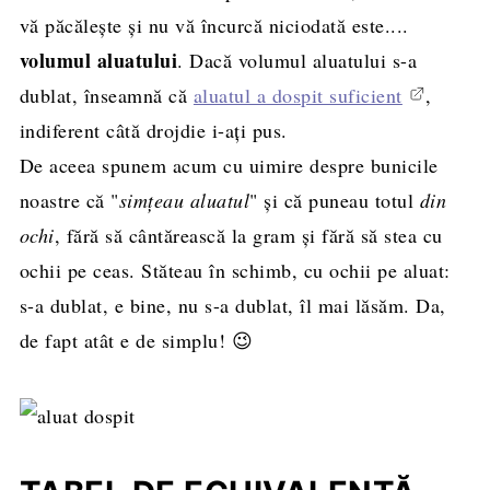
vă păcălește și nu vă încurcă niciodată este....
volumul aluatului
. Dacă volumul aluatului s-a
dublat, înseamnă că
aluatul a dospit suficient
,
indiferent câtă drojdie i-ați pus.
De aceea spunem acum cu uimire despre bunicile
noastre că "
simțeau aluatul
" și că puneau totul
din
ochi
, fără să cântărească la gram și fără să stea cu
ochii pe ceas. Stăteau în schimb, cu ochii pe aluat:
s-a dublat, e bine, nu s-a dublat, îl mai lăsăm. Da,
de fapt atât e de simplu! 😉