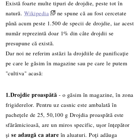
Există foarte multe tipuri de drojdie, peste tot în
natură.
Wikipedia
ne spune că au fost cercetate
până acum peste 1.500 de specii de drojdie, iar acest
număr reprezintă doar 1% din câte drojdii se
presupune că există.
Dar noi ne referim astăzi la drojdiile de panificație
pe care le găsim în magazine sau pe care le putem
"cultiva" acasă:
1.
Drojdie proaspătă
- o găsim în magazine, în zona
frigiderelor. Pentru uz casnic este ambalată în
pachețele de 25, 50,100 g Drojdia proaspătă este
sfărâmicioasă, are un miros specific, ușor înțepător
se adaugă ca atare
și
în aluaturi. Poți adăuga