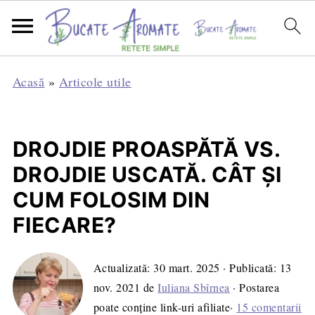
Acasă
»
Articole utile
DROJDIE PROASPĂTĂ VS.
DROJDIE USCATĂ. CÂT ȘI
CUM FOLOSIM DIN
FIECARE?
Actualizată:
30 mart. 2025
· Publicată:
13
nov. 2021
de
Iuliana Sbîrnea
· Postarea
poate conține link-uri afiliate·
15 comentarii