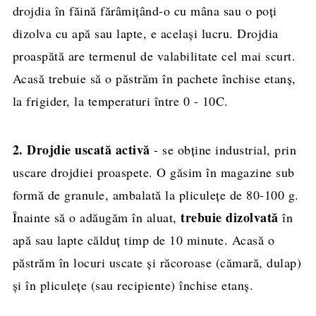
drojdia în făină fărâmițând-o cu mâna sau o poți
dizolva cu apă sau lapte, e același lucru. Drojdia
proaspătă are termenul de valabilitate cel mai scurt.
Acasă trebuie să o păstrăm în pachete închise etanș,
la frigider, la temperaturi între 0 - 10C.
2. Drojdie uscată activă
- se obține industrial, prin
uscare drojdiei proaspete. O găsim în magazine sub
formă de granule, ambalată la pliculețe de 80-100 g.
trebuie dizolvată
Înainte să o adăugăm în aluat,
în
apă sau lapte călduț timp de 10 minute. Acasă o
păstrăm în locuri uscate și răcoroase (cămară, dulap)
și în pliculețe (sau recipiente) închise etanș.