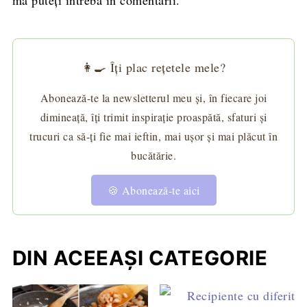
mă puteți întreba în comentarii.
👩‍🍳 Îți plac rețetele mele?
Abonează-te la newsletterul meu și, în fiecare joi
dimineață, îți trimit inspirație proaspătă, sfaturi și
trucuri ca să-ți fie mai ieftin, mai ușor și mai plăcut în
bucătărie.
🍪 Abonează-te aici
DIN ACEEAȘI CATEGORIE