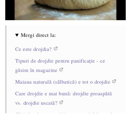
Mergi direct la:
Ce este drojdia?
Tipuri de drojdie pentru panificație - ce
găsim în magazine
Maiaua naturală (sălbatică) e tot o drojdie
Care drojdie e mai bună: drojdie proaspătă
vs. drojdie uscată?
Câtă drojdie proaspătă sau uscată folosim la
1 kg de făină?