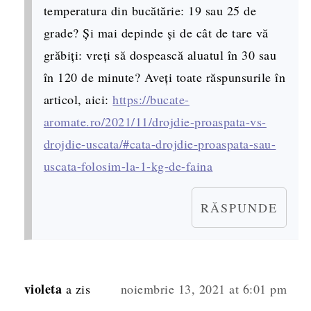
temperatura din bucătărie: 19 sau 25 de
grade? Și mai depinde și de cât de tare vă
grăbiți: vreți să dospească aluatul în 30 sau
în 120 de minute? Aveți toate răspunsurile în
articol, aici:
https://bucate-
aromate.ro/2021/11/drojdie-proaspata-vs-
drojdie-uscata/#cata-drojdie-proaspata-sau-
uscata-folosim-la-1-kg-de-faina
RĂSPUNDE
violeta
a zis
noiembrie 13, 2021 at 6:01 pm