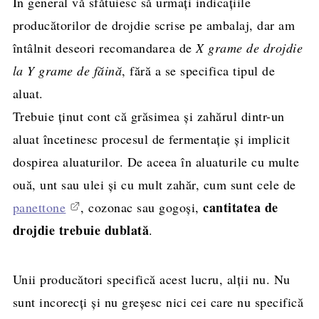
În general vă sfătuiesc să urmați indicațiile
producătorilor de drojdie scrise pe ambalaj, dar am
întâlnit deseori recomandarea de
X grame de drojdie
la Y grame de făină
, fără a se specifica tipul de
aluat.
Trebuie ținut cont că grăsimea și zahărul dintr-un
aluat încetinesc procesul de fermentație și implicit
dospirea aluaturilor. De aceea în aluaturile cu multe
ouă, unt sau ulei și cu mult zahăr, cum sunt cele de
cantitatea de
panettone
, cozonac sau gogoși,
drojdie trebuie dublată
.
Unii producători specifică acest lucru, alții nu. Nu
sunt incorecți și nu greșesc nici cei care nu specifică