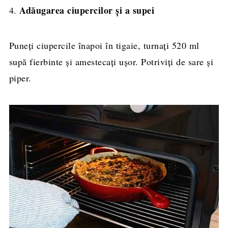
Adăugarea ciupercilor și a supei
4.
Puneți ciupercile înapoi în tigaie, turnați 520 ml
supă fierbinte și amestecați ușor. Potriviți de sare și
piper.