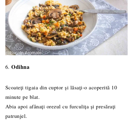
Odihna
6.
Scoateți tigaia din cuptor și lăsați-o acoperită 10
minute pe blat.
Abia apoi afânați orezul cu furculița și presărați
patrunjel.