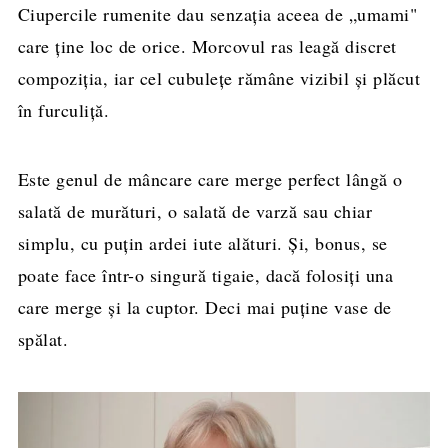
Ciupercile rumenite dau senzația aceea de „umami"
care ține loc de orice. Morcovul ras leagă discret
compoziția, iar cel cubulețe rămâne vizibil și plăcut
în furculiță.
Este genul de mâncare care merge perfect lângă o
salată de murături, o salată de varză sau chiar
simplu, cu puțin ardei iute alături. Și, bonus, se
poate face într-o singură tigaie, dacă folosiți una
care merge și la cuptor. Deci mai puține vase de
spălat.