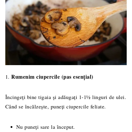
Rumenim ciupercile (pas esențial)
1.
Încingeți bine tigaia și adăugați 1-1½ linguri de ulei.
Când se încălzește, puneți ciupercile feliate.
Nu puneți sare la început.