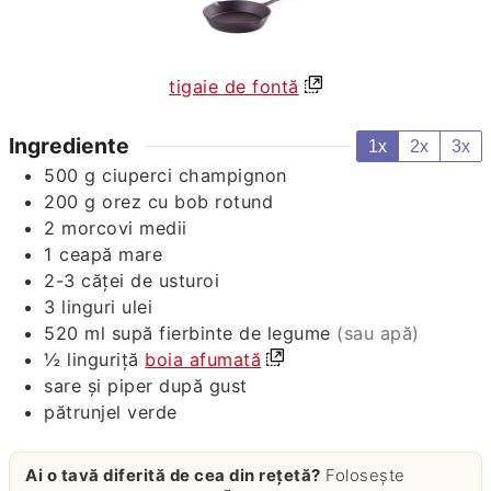
tigaie de fontă
Ingrediente
1x
2x
3x
500
g
ciuperci champignon
200
g
orez cu bob rotund
2
morcovi medii
1
ceapă mare
2-3
căței de usturoi
3
linguri
ulei
520
ml
supă fierbinte de legume
(sau apă)
½
linguriță
boia afumată
sare și piper după gust
pătrunjel verde
Ai o tavă diferită de cea din rețetă?
Folosește