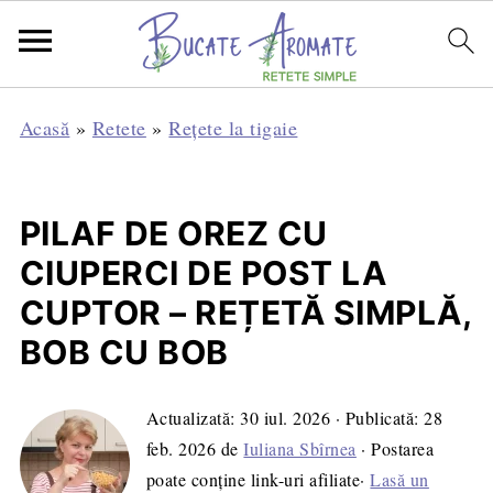
Acasă
»
Retete
»
Rețete la tigaie
PILAF DE OREZ CU
CIUPERCI DE POST LA
CUPTOR – REȚETĂ SIMPLĂ,
BOB CU BOB
Actualizată:
30 iul. 2026
· Publicată:
28
feb. 2026
de
Iuliana Sbîrnea
· Postarea
poate conține link-uri afiliate·
Lasă un