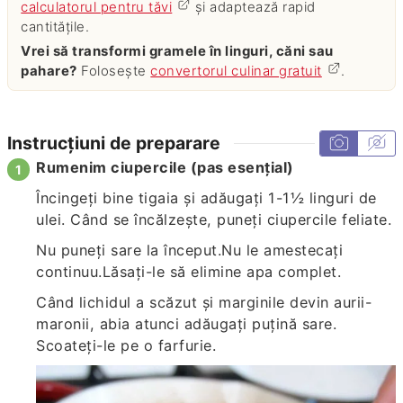
calculatorul pentru tăvi
și adaptează rapid
cantitățile.
Vrei să transformi gramele în linguri, căni sau
pahare?
Folosește
convertorul culinar gratuit
.
Instrucțiuni de preparare
Rumenim ciupercile (pas esențial)
Încingeți bine tigaia și adăugați 1-1½ linguri de
ulei. Când se încălzește, puneți ciupercile feliate.
Nu puneți sare la început.Nu le amestecați
continuu.Lăsați-le să elimine apa complet.
Când lichidul a scăzut și marginile devin aurii-
maronii, abia atunci adăugați puțină sare.
Scoateți-le pe o farfurie.