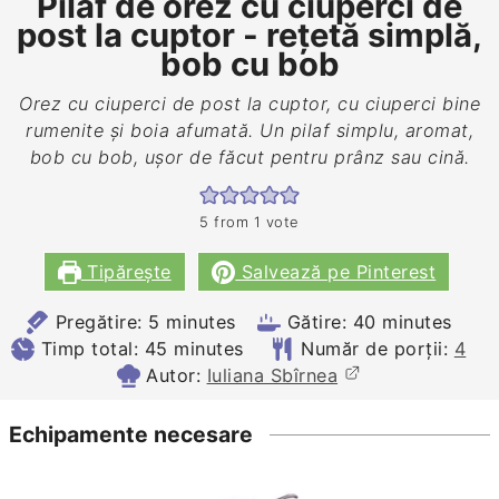
Pilaf de orez cu ciuperci de
post la cuptor - rețetă simplă,
bob cu bob
Orez cu ciuperci de post la cuptor, cu ciuperci bine
rumenite și boia afumată. Un pilaf simplu, aromat,
bob cu bob, ușor de făcut pentru prânz sau cină.
5
from 1 vote
Tipărește
Salvează pe Pinterest
minutes
minutes
Pregătire:
5
minutes
Gătire:
40
minutes
minutes
Timp total:
45
minutes
Număr de porții:
4
Autor:
Iuliana Sbîrnea
Echipamente necesare