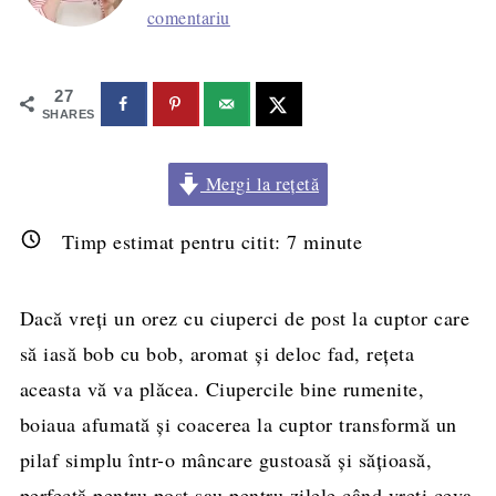
comentariu
27
SHARES
Mergi la rețetă
Timp estimat pentru citit:
7
minute
Dacă vreți un orez cu ciuperci de post la cuptor care
să iasă bob cu bob, aromat și deloc fad, rețeta
aceasta vă va plăcea. Ciupercile bine rumenite,
boiaua afumată și coacerea la cuptor transformă un
pilaf simplu într-o mâncare gustoasă și sățioasă,
perfectă pentru post sau pentru zilele când vreți ceva