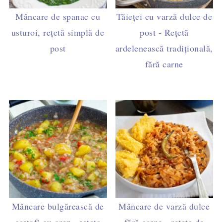
Mâncare de spanac cu
Tăieței cu varză dulce de
usturoi, rețetă simplă de
post - Rețetă
post
ardelenească tradițională,
fără carne
Mâncare bulgărească de
Mâncare de varză dulce
cartofi cu orez - rețeta
fără carne - rețeta de