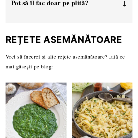
Pot să îl fac doar pe plită?
legat, apropiat de risotto.
Da, dar la foc mic și bine acoperit,
aproximativ 18-20 de minute.
REȚETE ASEMĂNĂTOARE
Vrei să încerci și alte rețete asemănătoare? Iată ce
mai găsești pe blog: