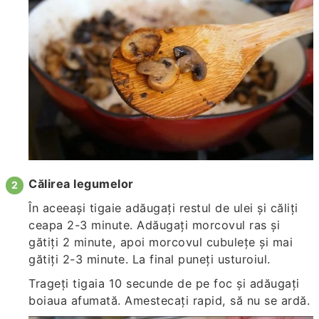
Călirea legumelor
În aceeași tigaie adăugați restul de ulei și căliți
ceapa 2-3 minute. Adăugați morcovul ras și
gătiți 2 minute, apoi morcovul cubulețe și mai
gătiți 2-3 minute. La final puneți usturoiul.
Trageți tigaia 10 secunde de pe foc și adăugați
boiaua afumată. Amestecați rapid, să nu se ardă.