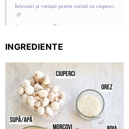
Înlocuiri și variații pentru orezul cu ciuperci
Cum se servește
Cum se păstrează
INGREDIENTE
Sfaturi profesioniste pentru reușita rețetei
Întrebări frecvente
Rețete asemănătoare
Rețeta completă, cantități și mod de
preparare