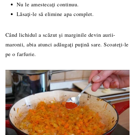
Nu le amestecați continuu.
Lăsați-le să elimine apa complet.
Când lichidul a scăzut și marginile devin aurii-
maronii, abia atunci adăugați puțină sare. Scoateți-le
pe o farfurie.