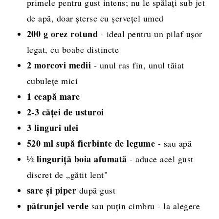
primele pentru gust intens; nu le spălați sub jet
de apă, doar șterse cu șervețel umed
200 g orez rotund
- ideal pentru un pilaf ușor
legat, cu boabe distincte
2 morcovi medii
- unul ras fin, unul tăiat
cubulețe mici
1 ceapă mare
2-3 căței de usturoi
3 linguri ulei
520 ml supă fierbinte de legume
- sau apă
½ linguriță boia afumată
- aduce acel gust
discret de „gătit lent"
sare și piper
după gust
pătrunjel verde
sau puțin cimbru - la alegere