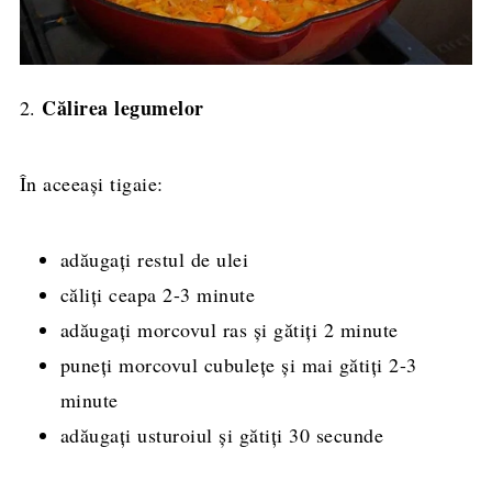
Călirea legumelor
2.
În aceeași tigaie:
adăugați restul de ulei
căliți ceapa 2-3 minute
adăugați morcovul ras și gătiți 2 minute
puneți morcovul cubulețe și mai gătiți 2-3
minute
adăugați usturoiul și gătiți 30 secunde