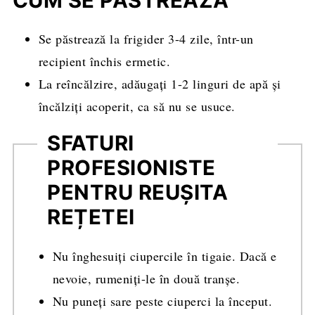
CUM SE PĂSTREAZĂ
Se păstrează la frigider 3-4 zile, într-un
recipient închis ermetic.
La reîncălzire, adăugați 1-2 linguri de apă și
încălziți acoperit, ca să nu se usuce.
SFATURI
PROFESIONISTE
PENTRU REUȘITA
REȚETEI
Nu înghesuiți ciupercile în tigaie. Dacă e
nevoie, rumeniți-le în două tranșe.
Nu puneți sare peste ciuperci la început.