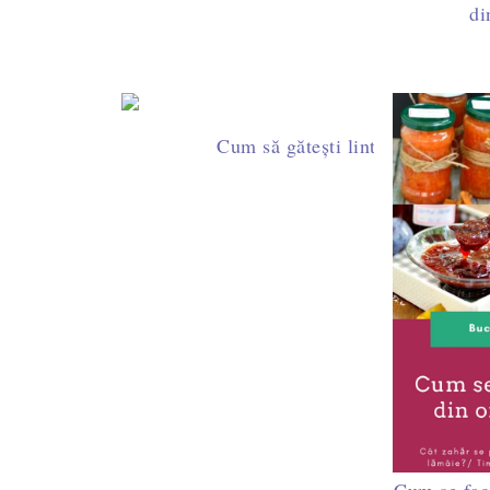
di
Cum să gătești lintea perfect. Fie