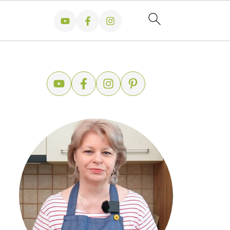
la tigaie
nt la fel! Alege corect – ghid complet
Ce poți găti dintr-un pui întreg – rețete economice pe