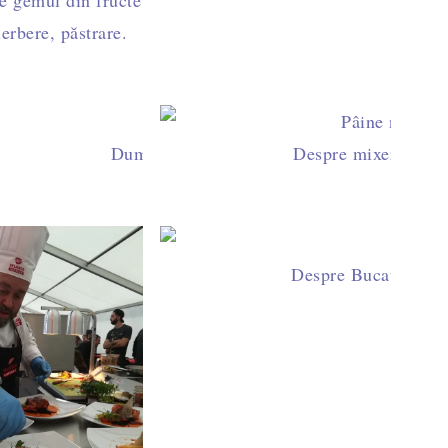
e gemul din fructe
ierbere, păstrare.
faci un blog culinar
Duminica la prânz, cu Laura Laurențiu
Despre mixerul Kitc
Despre Bucate Aroma