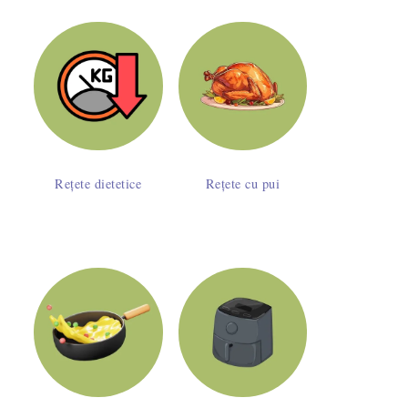
hen Aid - pro și contra
Rețete dietetice
Rețete cu pui
te - interviu pe IQads