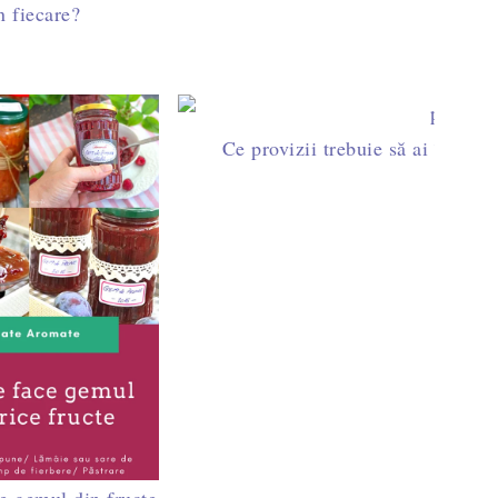
n fiecare?
rbere și rețete cu linte
Ce provizii trebuie să ai în casă 