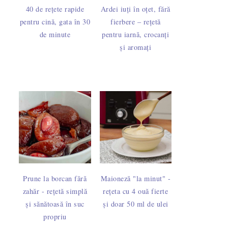
40 de rețete rapide
Ardei iuți în oțet, fără
pentru cină, gata în 30
fierbere – rețetă
de minute
pentru iarnă, crocanți
și aromați
pe perioada izolării - 2 liste gratuite
Prune la borcan fără
Maioneză "la minut" -
zahăr - rețetă simplă
rețeta cu 4 ouă fierte
și sănătoasă în suc
și doar 50 ml de ulei
propriu