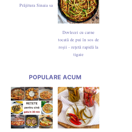
Prăjitura Sinaia sau Dunăreana cu pandișpan însiropat și frișc
i, calorii și idei de rețete
Dovlecei cu carne
tocată de pui în sos de
roșii - rețetă rapidă la
tigaie
POPULARE ACUM