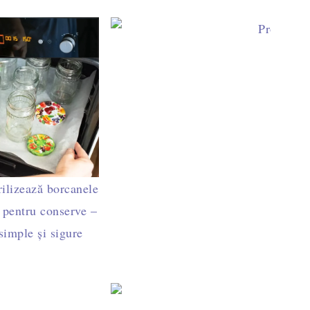
on alimentar în bucătărie: ghid complet pentru creme, sos
ilizează borcanele
 pentru conserve –
imple și sigure