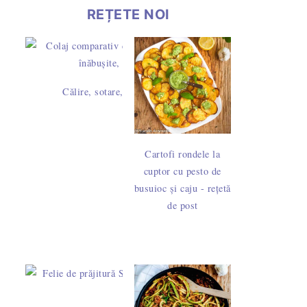
REȚETE NOI
 le folosim.
ara rapid și eficient în 10 pași simpli
Condimente pentru turtă dulce - cum se face am
jituri
Călire, sotare, rumenire sau prăjire? Diferențe și timpi la 
vă - ce este și cum să o consumi
Gelatină foi sau granule? Cum se folosește 
Cartofi rondele la
cuptor cu pesto de
busuioc și caju - rețetă
.
 cât și cum se folosește
de post
 îl cumpărăm și cum îl gătim