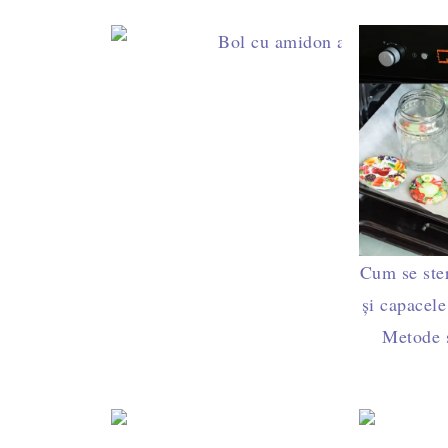
Amid
Cum se ster
și capacele
Metode s