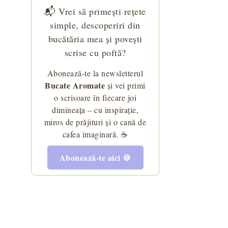
ucuri și sfaturi
aci pufoși – Ghid complet pentru alegerea făinii
5 Idei de Meniu Sănătos și Echilibrat - Rețete Ra
📬 Vrei să primești rețete
simple, descoperiri din
bucătăria mea și povești
scrise cu poftă?
ri pentru păstrare
serturi Fără a Compromite Gustul și Textura
ă Alegi Brânza Ideală pentru Torturi și Prăjituri – Sfaturi
Abonează-te la newsletterul
Bucate Aromate
și vei primi
o scrisoare în fiecare joi
dimineața – cu inspirație,
faturi și Idei
Ghid complet pentru avocado: beneficii, alegere și 
miros de prăjituri și o cană de
u Untură și Invers – Tot ce Trebuie Să Știi
cafea imaginară. ☕
Abonează-te aici 🍪
i dezavantaje.
sire!
Tipuri de făină - cum să o alegi corect pentru r