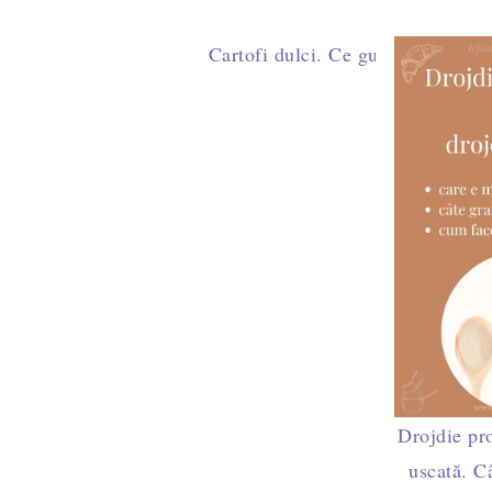
Cartofi dulci. Ce gust au, cum îi
Drojdie pro
uscată. C