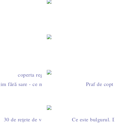
area - cel mai important condiment. Tipuri de sare și cum
Cum să organizezi căm
Cum se face testul cu scobitoarea pentru blaturi și pră
Drojdie inacti
 Aplică-le și vezi diferența!
im fără sare - ce mâncăm, ce cumpărăm? Rețete fără sare
Praf de copt - când,
oie și în ce alimente îi găsim
30 de rețete de vară care nu te țin mult în bucătărie
Ce este bulgurul. De unde