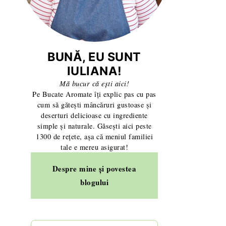
uri și aluaturi
Ce să ai mereu în casă ca să gătești rapid — lista mea 
BUNĂ, EU SUNT
IULIANA!
Mă bucur că ești aici!
Pe Bucate Aromate îți explic pas cu pas
cum să gătești mâncăruri gustoase și
deserturi delicioase cu ingrediente
simple și naturale. Găsești aici peste
1300 de rețete, așa că meniul familiei
tale e mereu asigurat!
Despre mine și povestea
blogului