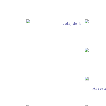
Cum s
20+ de
Ce 
Coz
Ai rest