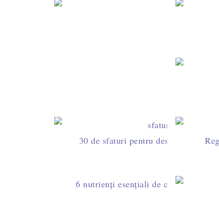
S
30 de sfaturi pentru deserturi reușite.
Reg
6 nutrienți esențiali de care avem nev