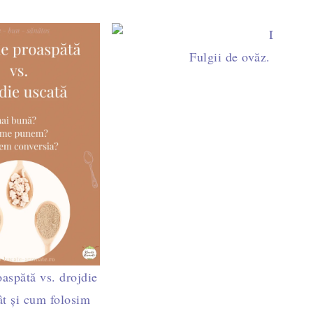
 alegem și cum îi gătim?
Fulgii de ovăz. Benefici
aspătă vs. drojdie
ât și cum folosim