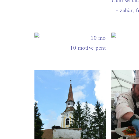
Cum se fac
- zahăr, f
10 motive pentru care să îți 