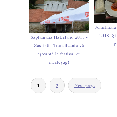
Semifinala
2018. Și
Săptămâna Haferland 2018 -
p
Sașii din Transilvania vă
așteaptă la festival cu
meșteșug!
PAGINAȚIE
1
2
Next page
ARTICOLE