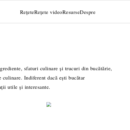
Rețete
Rețete video
Resurse
Despre
rediente, sfaturi culinare și trucuri din bucătărie,
e culinare. Indiferent dacă ești bucătar
ii utile și interesante.
Călire, sotare, rumenire sau prăjire? Diferențe și timpi 
Nu toate uleiurile su