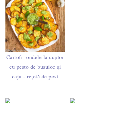
Cartofi rondele la cuptor
cu pesto de busuioc și
caju - rețetă de post
Lasagna veg