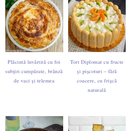
Plăcintă învârtită cu foi
Tort Diplomat cu fructe
subțiri cumpărate, brânză
și pișcoturi – fără
de vaci și telemea
coacere, cu frișcă
naturală