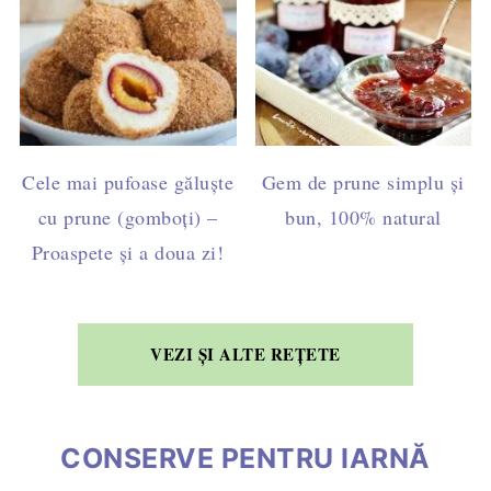
Cele mai pufoase găluște
Gem de prune simplu și
cu prune (gomboți) –
bun, 100% natural
Proaspete și a doua zi!
VEZI ȘI ALTE REȚETE
CONSERVE PENTRU IARNĂ