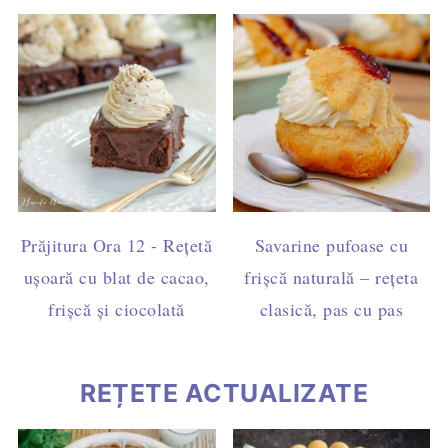
Prăjitura Ora 12 - Rețetă
Savarine pufoase cu
ușoară cu blat de cacao,
frișcă naturală – rețeta
frișcă și ciocolată
clasică, pas cu pas
REȚETE ACTUALIZATE