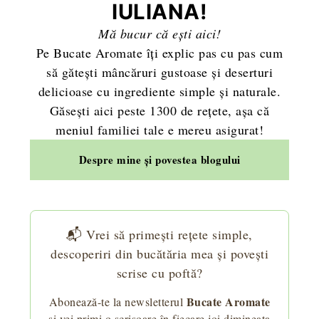
IULIANA!
Mă bucur că ești aici!
Pe Bucate Aromate îți explic pas cu pas cum
să gătești mâncăruri gustoase și deserturi
delicioase cu ingrediente simple și naturale.
Găsești aici peste 1300 de rețete, așa că
meniul familiei tale e mereu asigurat!
Despre mine și povestea blogului
📬 Vrei să primești rețete simple,
descoperiri din bucătăria mea și povești
scrise cu poftă?
Bucate Aromate
Abonează-te la newsletterul
și vei primi o scrisoare în fiecare joi dimineața