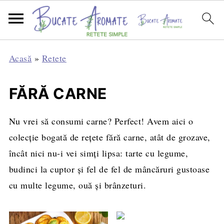
Acasă
»
Retete
FĂRĂ CARNE
Nu vrei să consumi carne? Perfect! Avem aici o
colecție bogată de rețete fără carne, atât de grozave,
încât nici nu-i vei simți lipsa: tarte cu legume,
budinci la cuptor și fel de fel de mâncăruri gustoase
cu multe legume, ouă și brânzeturi.