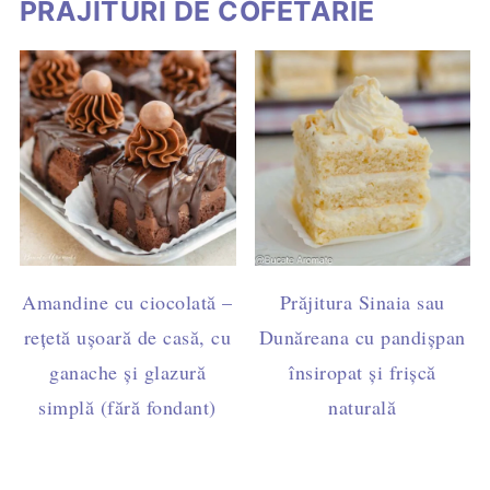
PRĂJITURI DE COFETĂRIE
Amandine cu ciocolată –
Prăjitura Sinaia sau
rețetă ușoară de casă, cu
Dunăreana cu pandișpan
ganache și glazură
însiropat și frișcă
simplă (fără fondant)
naturală