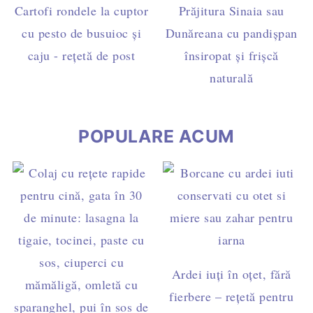
Cartofi rondele la cuptor
Prăjitura Sinaia sau
cu pesto de busuioc și
Dunăreana cu pandișpan
caju - rețetă de post
însiropat și frișcă
naturală
POPULARE ACUM
Ardei iuți în oțet, fără
fierbere – rețetă pentru