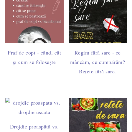
Praf de copt - când, cât
Regim fără sare - ce
și cum se folosește
mâncăm, ce cumpărăm?
Rețete fără sare.
Drojdie proaspătă vs.