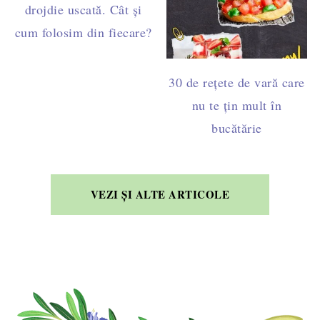
drojdie uscată. Cât și
cum folosim din fiecare?
30 de rețete de vară care
nu te țin mult în
bucătărie
VEZI ȘI ALTE ARTICOLE
FOOTER