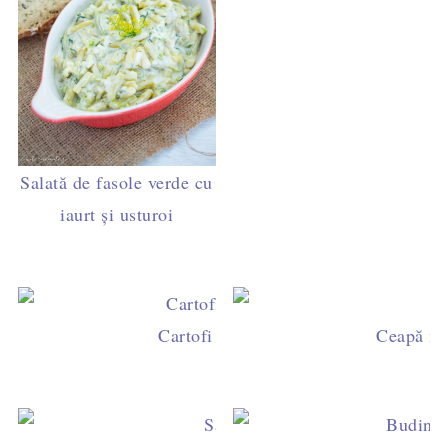
Salată de fasole verde cu
iaurt și usturoi
Cartofi noi la cuptor cu pesmet și ust
Ceapă ma