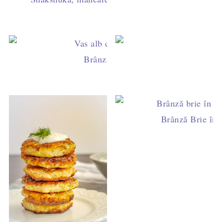
Brânză Feta cu roșii la cuptor
Brânză Brie în f