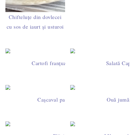
Chifteluțe din dovlecei
cu sos de iaurt și usturoi
Cartofi franțuzești la cuptor - rețeta de carto
Salată Capre
Cașcaval pane, rețeta care reușește de fie
Ouă jumări,