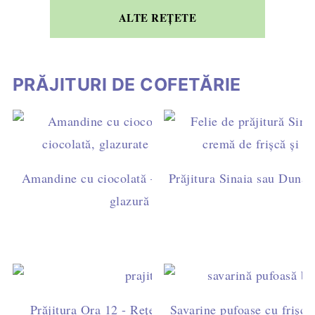
ALTE REȚETE
PRĂJITURI DE COFETĂRIE
Amandine cu ciocolată – rețetă ușoară de casă, cu ga
Prăjitura Sinaia sau Dunăre
glazură simplă (fără fondant)
Prăjitura Ora 12 - Rețetă ușoară cu blat de cacao, fri
Savarine pufoase cu frișcă 