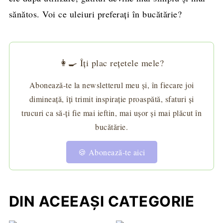
sănătos. Voi ce uleiuri preferați în bucătărie?
👩‍🍳 Îți plac rețetele mele?
Abonează-te la newsletterul meu și, în fiecare joi
dimineață, îți trimit inspirație proaspătă, sfaturi și
trucuri ca să-ți fie mai ieftin, mai ușor și mai plăcut în
bucătărie.
🍪 Abonează-te aici
DIN ACEEAȘI CATEGORIE