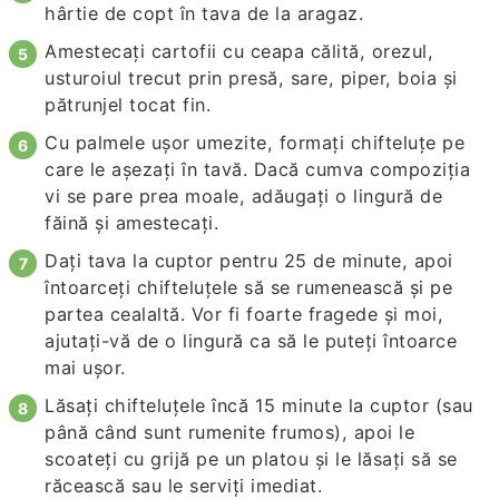
hârtie de copt în tava de la aragaz.
Amestecați cartofii cu ceapa călită, orezul,
usturoiul trecut prin presă, sare, piper, boia și
pătrunjel tocat fin.
Cu palmele ușor umezite, formați chifteluțe pe
care le așezați în tavă. Dacă cumva compoziția
vi se pare prea moale, adăugați o lingură de
făină și amestecați.
Dați tava la cuptor pentru 25 de minute, apoi
întoarceți chifteluțele să se rumenească și pe
partea cealaltă. Vor fi foarte fragede și moi,
ajutați-vă de o lingură ca să le puteți întoarce
mai ușor.
Lăsați chifteluțele încă 15 minute la cuptor (sau
până când sunt rumenite frumos), apoi le
scoateți cu grijă pe un platou și le lăsați să se
răcească sau le serviți imediat.