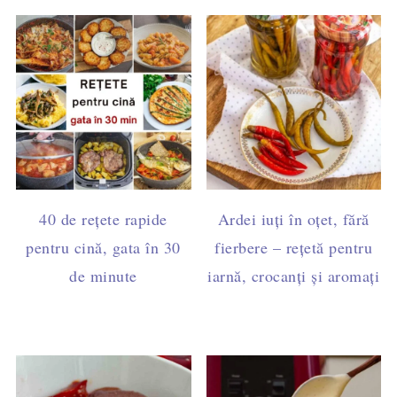
40 de rețete rapide
Ardei iuți în oțet, fără
pentru cină, gata în 30
fierbere – rețetă pentru
de minute
iarnă, crocanți și aromați