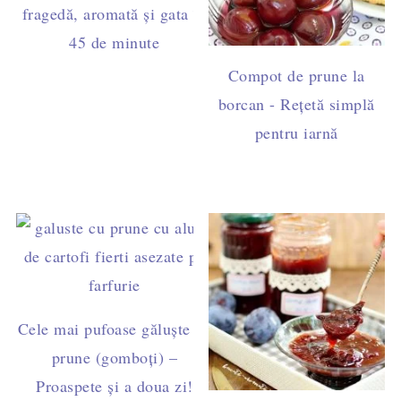
fragedă, aromată și gata în
45 de minute
Compot de prune la
borcan - Rețetă simplă
pentru iarnă
Cele mai pufoase găluște cu
prune (gomboți) –
Proaspete și a doua zi!