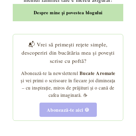
Despre mine și povestea blogului
📬 Vrei să primești rețete simple,
descoperiri din bucătăria mea și povești
scrise cu poftă?
Bucate Aromate
Abonează-te la newsletterul
și vei primi o scrisoare în fiecare joi dimineața
– cu inspirație, miros de prăjituri și o cană de
cafea imaginară. ☕
Abonează-te aici 🍪