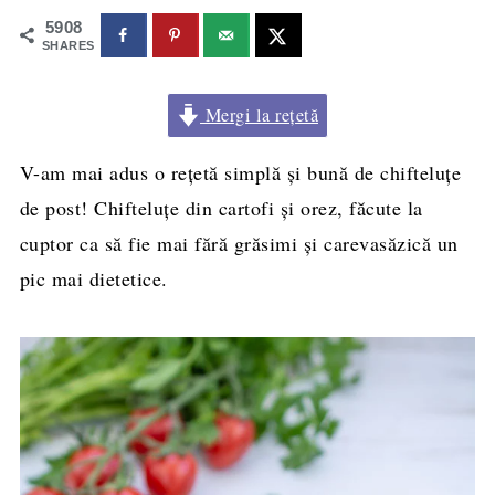
5908
SHARES
Mergi la rețetă
V-am mai adus o rețetă simplă și bună de chifteluțe
de post! Chifteluțe din cartofi și orez, făcute la
cuptor ca să fie mai fără grăsimi și carevasăzică un
pic mai dietetice.