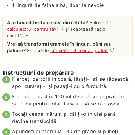
1
lingură
de făină albă, doar la nevoie
Ai o tavă diferită de cea din rețetă?
Folosește
calculatorul pentru tăvi
și adaptează rapid
cantitățile.
Vrei să transformi gramele în linguri, căni sau
pahare?
Folosește
convertorul culinar gratuit
.
Instrucțiuni de preparare
Fierbeți cartofii în coajă, lăsați-i să se răcească,
apoi curățați-i și pasați-i cu o furculiță.
Fierbeți orezul în 150 ml de apă cu un praf de
sare, ca pentru pilaf. Lăsați-l să se răcească.
Tocați ceapa mărunt și căliți-o în ulei până
devine translucidă.
Aprindeți cuptorul la 180 de grade și puneți