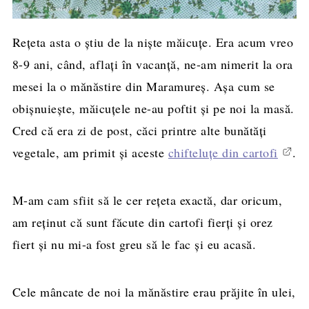
Rețeta asta o știu de la niște măicuțe. Era acum vreo
8-9 ani, când, aflați în vacanță, ne-am nimerit la ora
mesei la o mănăstire din Maramureș. Așa cum se
obișnuiește, măicuțele ne-au poftit și pe noi la masă.
Cred că era zi de post, căci printre alte bunătăți
vegetale, am primit și aceste
chifteluțe din cartofi
.
M-am cam sfiit să le cer rețeta exactă, dar oricum,
am reținut că sunt făcute din cartofi fierți și orez
fiert și nu mi-a fost greu să le fac și eu acasă.
Cele mâncate de noi la mănăstire erau prăjite în ulei,