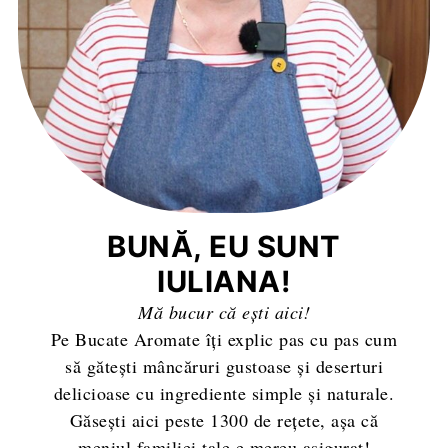
BUNĂ, EU SUNT
IULIANA!
Mă bucur că ești aici!
Pe Bucate Aromate îți explic pas cu pas cum
să gătești mâncăruri gustoase și deserturi
delicioase cu ingrediente simple și naturale.
Găsești aici peste 1300 de rețete, așa că
meniul familiei tale e mereu asigurat!