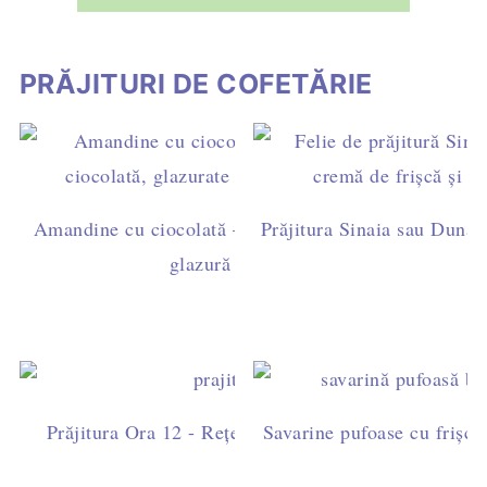
PRĂJITURI DE COFETĂRIE
Amandine cu ciocolată – rețetă ușoară de casă, cu ga
Prăjitura Sinaia sau Dunăre
glazură simplă (fără fondant)
Prăjitura Ora 12 - Rețetă ușoară cu blat de cacao, fri
Savarine pufoase cu frișcă 
ciocolată