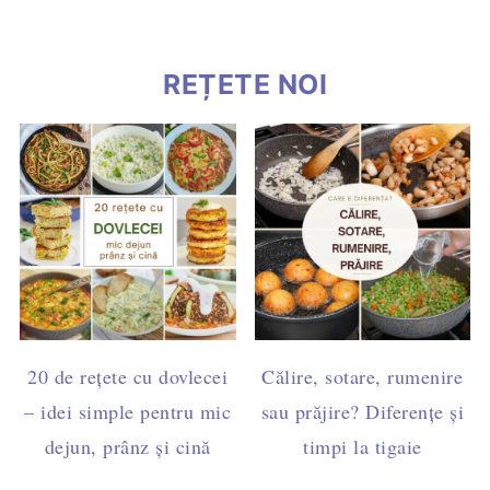
REȚETE NOI
20 de rețete cu dovlecei
Călire, sotare, rumenire
– idei simple pentru mic
sau prăjire? Diferențe și
dejun, prânz și cină
timpi la tigaie