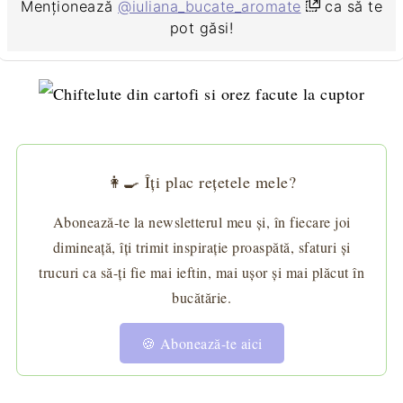
Menționează
@iuliana_bucate_aromate
ca să te
pot găsi!
👩‍🍳 Îți plac rețetele mele?
Abonează-te la newsletterul meu și, în fiecare joi
dimineață, îți trimit inspirație proaspătă, sfaturi și
trucuri ca să-ți fie mai ieftin, mai ușor și mai plăcut în
bucătărie.
🍪 Abonează-te aici