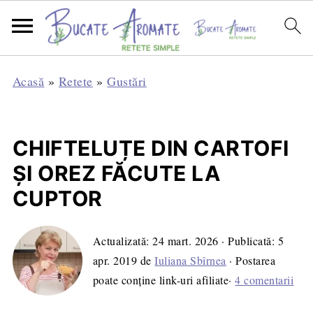
Acasă
»
Retete
»
Gustări
CHIFTELUȚE DIN CARTOFI
ȘI OREZ FĂCUTE LA
CUPTOR
Actualizată:
24 mart. 2026
· Publicată:
5
apr. 2019
de
Iuliana Sbîrnea
· Postarea
poate conține link-uri afiliate·
4 comentarii