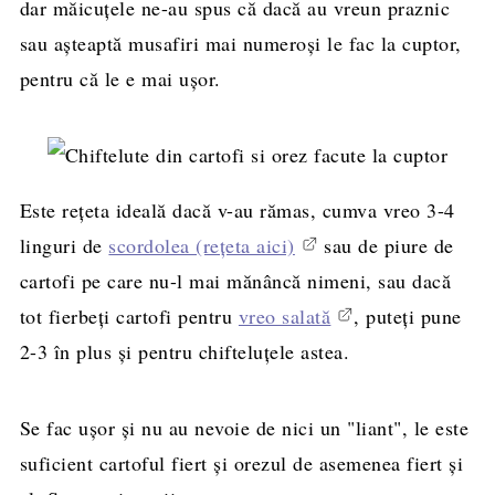
dar măicuțele ne-au spus că dacă au vreun praznic
sau așteaptă musafiri mai numeroși le fac la cuptor,
pentru că le e mai ușor.
Este rețeta ideală dacă v-au rămas, cumva vreo 3-4
linguri de
scordolea (rețeta aici)
sau de piure de
cartofi pe care nu-l mai mănâncă nimeni, sau dacă
tot fierbeți cartofi pentru
vreo salată
, puteți pune
2-3 în plus și pentru chifteluțele astea.
Se fac ușor și nu au nevoie de nici un "liant", le este
suficient cartoful fiert și orezul de asemenea fiert și