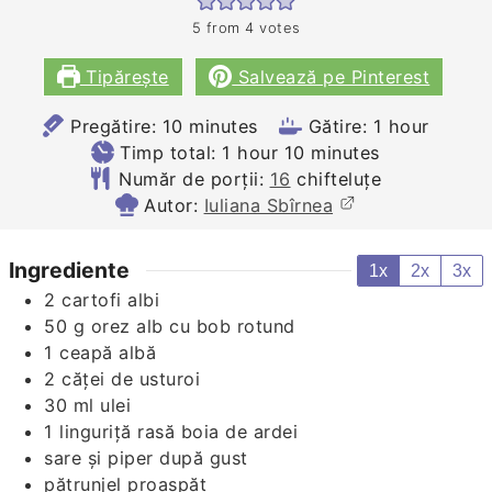
5
from
4
votes
Tipărește
Salvează pe Pinterest
minutes
hour
Pregătire:
10
minutes
Gătire:
1
hour
hour
minutes
Timp total:
1
hour
10
minutes
Număr de porții:
16
chifteluțe
Autor:
Iuliana Sbîrnea
Ingrediente
1x
2x
3x
2
cartofi
albi
50
g
orez alb cu bob rotund
1
ceapă albă
2
căței
de usturoi
30
ml
ulei
1
linguriță rasă
boia de ardei
sare și piper după gust
pătrunjel proaspăt