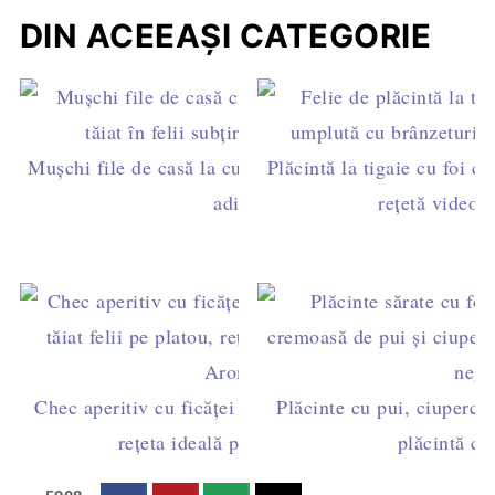
DIN ACEEAȘI CATEGORIE
Mușchi file de casă la cuptor – rețetă simplă, fără
Plăcintă la tigaie cu foi c
aditivi
rețetă video f
Chec aperitiv cu ficăței de pui, ouă și cașcaval -
Plăcinte cu pui, ciuperci 
rețeta ideală pentru sărbători
plăcintă c