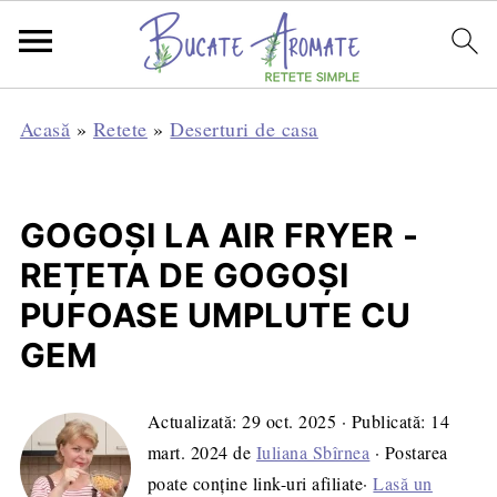
Acasă
»
Retete
»
Deserturi de casa
GOGOȘI LA AIR FRYER -
REȚETA DE GOGOȘI
PUFOASE UMPLUTE CU
GEM
Actualizată:
29 oct. 2025
· Publicată:
14
mart. 2024
de
Iuliana Sbîrnea
· Postarea
poate conține link-uri afiliate·
Lasă un