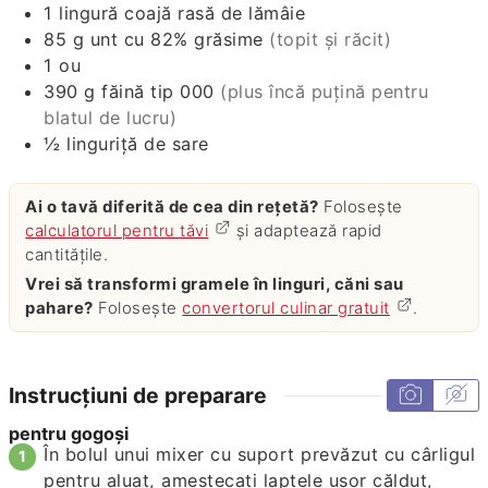
1
lingură
coajă rasă de lămâie
85
g
unt cu 82% grăsime
(topit și răcit)
1
ou
390
g
făină tip 000
(plus încă puțină pentru
blatul de lucru)
½
linguriță
de sare
Ai o tavă diferită de cea din rețetă?
Folosește
calculatorul pentru tăvi
și adaptează rapid
cantitățile.
Vrei să transformi gramele în linguri, căni sau
pahare?
Folosește
convertorul culinar gratuit
.
Instrucțiuni de preparare
pentru gogoși
În bolul unui mixer cu suport prevăzut cu cârligul
pentru aluat, amestecați laptele ușor călduț,