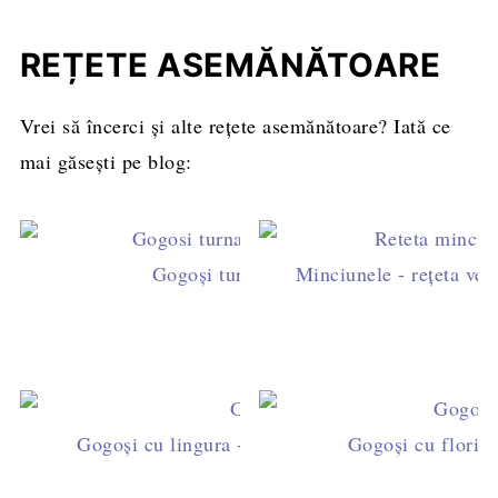
REȚETE ASEMĂNĂTOARE
Vrei să încerci și alte rețete asemănătoare? Iată ce
mai găsești pe blog:
Gogoși turnate din aluat de eclere
Minciunele - rețeta vech
Gogoși cu lingura - cea mai rapidă rețetă de gog
Gogoși cu flori d