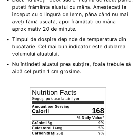
puteți frământa aluatul cu mâna. Amestecați la
început cu o lingură de lemn, până când nu mai
aveți făină uscată, apoi frămâtați cu mâna
aproximativ 20 de minute.
Timpul de dospire depinde de temperatura din
bucătărie. Cel mai bun indicator este dublarea
volumului aluatului.
Nu întindeți aluatul prea subțire, foaia trebuie să
aibă cel puțin 1 cm grosime.
Nutrition Facts
Gogoși pufoase la air fryer
Amount per Serving
168
Calorii
% Daily Value*
Grăsimi
6
g
9
%
Colesterol
14
mg
5
%
Carbohidrați
26
g
9
%