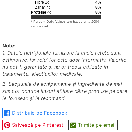
Fibre
1
g
4
%
Zahăr
7
g
8
%
Proteine
4
g
8
%
* Percent Daily Values are based on a 2000
calorie diet.
Note:
1. Datele nutriționale furnizate la unele rețete sunt
estimative, iar rolul lor este doar informativ. Valorile
nu pot fi garantate și nu ar trebui utilizate în
tratamentul afecțiunilor medicale.
2. Secțiunile de echipamente și ingrediente de mai
sus pot conține linkuri afiliate către produse pe care
le folosesc și le recomand.
Distribuie pe Facebook
Salvează pe Pinterest
Trimite pe email