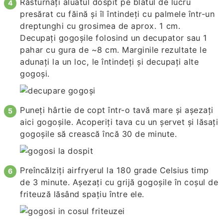
Răsturnați aluatul dospit pe blatul de lucru
presărat cu făină și îl întindeți cu palmele într-un
dreptunghi cu grosimea de aprox. 1 cm.
Decupați gogoșile folosind un decupator sau 1
pahar cu gura de ~8 cm. Marginile rezultate le
adunați la un loc, le întindeți și decupați alte
gogoși.
Puneți hârtie de copt într-o tavă mare și așezați
aici gogoșile. Acoperiți tava cu un șervet și lăsați
gogoșile să crească încă 30 de minute.
Preîncălziți airfryerul la 180 grade Celsius timp
de 3 minute. Așezați cu grijă gogoșile în coșul de
friteuză lăsând spațiu între ele.