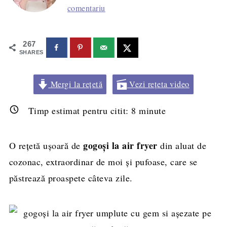
comentariu
267
SHARES
Mergi la rețetă
Vezi rețeta video
Timp estimat pentru citit:
8
minute
gogoși la air fryer
O rețetă ușoară de
din aluat de
cozonac, extraordinar de moi și pufoase, care se
păstrează proaspete câteva zile.