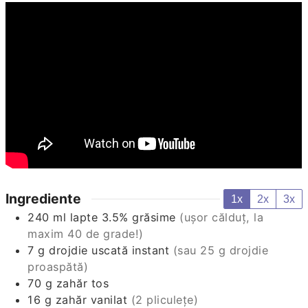
Ingrediente
1x
2x
3x
240
ml
lapte 3.5% grăsime
(ușor călduț, la
maxim 40 de grade!)
7
g
drojdie uscată instant
(sau 25 g drojdie
proaspătă)
70
g
zahăr tos
16
g
zahăr vanilat
(2 pliculețe)