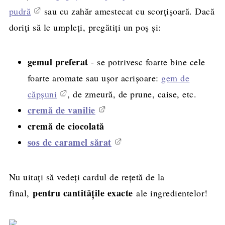
pudră
sau cu zahăr amestecat cu scorțișoară. Dacă
doriți să le umpleți, pregătiți un poș și:
gemul preferat
- se potrivesc foarte bine cele
foarte aromate sau ușor acrișoare:
gem de
căpșuni
, de zmeură, de prune, caise, etc.
cremă de vanilie
cremă de ciocolată
sos de caramel sărat
Nu uitați să vedeți cardul de rețetă de la
pentru cantitățile exacte
final,
ale ingredientelor!