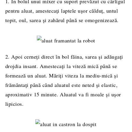
1. În bolul unui mixer cu suport prevăzut cu cârligul
pentru aluat, amestecați laptele ușor călduț, untul
topit, oul, sarea și zahărul până se omogenizează.
2. Apoi cerneți direct în bol făina, sarea și adăugați
drojdia insant. Amestecați la viteză mică până se
formează un aluat. Măriți viteza la mediu-mică și
frământați până când aluatul este neted și elastic,
aproximativ 15 minute. Aluatul va fi moale și ușor
lipicios.