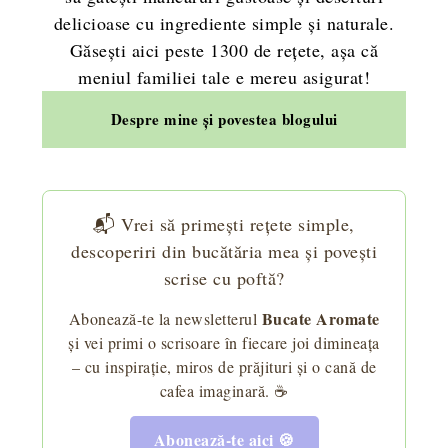
delicioase cu ingrediente simple și naturale.
Găsești aici peste 1300 de rețete, așa că
meniul familiei tale e mereu asigurat!
Despre mine și povestea blogului
📬 Vrei să primești rețete simple,
descoperiri din bucătăria mea și povești
scrise cu poftă?
Bucate Aromate
Abonează-te la newsletterul
și vei primi o scrisoare în fiecare joi dimineața
– cu inspirație, miros de prăjituri și o cană de
cafea imaginară. ☕
Abonează-te aici 🍪