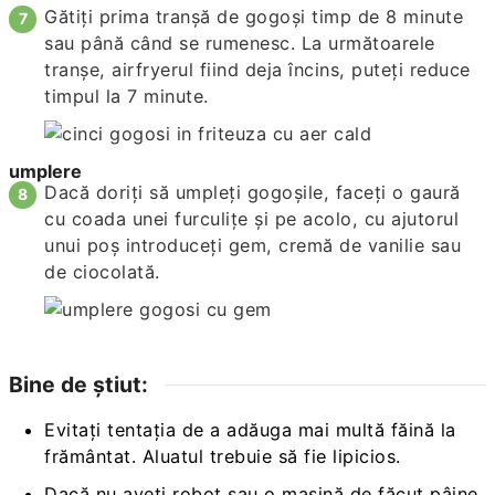
Gătiți prima tranșă de gogoși timp de 8 minute
sau până când se rumenesc. La următoarele
tranșe, airfryerul fiind deja încins, puteți reduce
timpul la 7 minute.
umplere
Dacă doriți să umpleți gogoșile, faceți o gaură
cu coada unei furculițe și pe acolo, cu ajutorul
unui poș introduceți gem, cremă de vanilie sau
de ciocolată.
Bine de știut:
Evitați tentația de a adăuga mai multă făină la
frământat. Aluatul trebuie să fie lipicios.
Dacă nu aveți robot sau o mașină de făcut pâine,