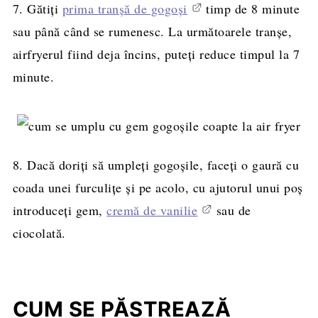
7. Gătiți
prima tranșă de gogoși
timp de 8 minute
sau până când se rumenesc. La următoarele tranșe,
airfryerul fiind deja încins, puteți reduce timpul la 7
minute.
8. Dacă doriți să umpleți gogoșile, faceți o gaură cu
coada unei furculițe și pe acolo, cu ajutorul unui poș
introduceți gem,
cremă de vanilie
sau de
ciocolată.
CUM SE PĂSTREAZĂ