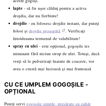
aceste gogoși.
lapte
- să fie ușor călduț pentru a activa
drojdia, dar nu fierbinte!
drojdie
- eu folosesc drojdie instant, dar puteți
folosi și
drojdie proaspătă
. Verificați
întotdeauna termenul de valabilitate!
spray cu ulei
- este opțional, gogoșile ies
minunate fără niciun strop de ulei. Totuși, dacă
vreți să le pulverizați înainte de coacere, vor
avea o crustă mai lucioasă și mai frumoasă
CU CE UMPLEM GOGOȘILE -
OPȚIONAL
Puteți servi
gogoșile simple, presărate cu zahăr