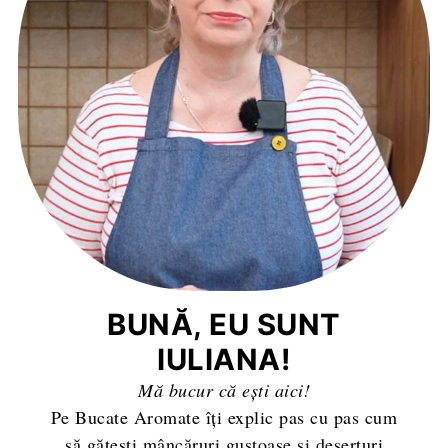
BUNĂ, EU SUNT
IULIANA!
Mă bucur că ești aici!
Pe Bucate Aromate îți explic pas cu pas cum
să gătești mâncăruri gustoase și deserturi