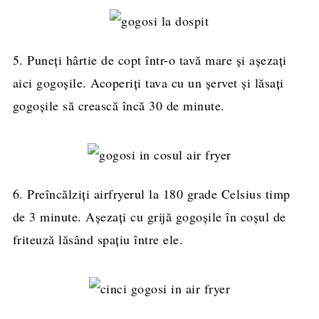
5. Puneți hârtie de copt într-o tavă mare și așezați
aici gogoșile. Acoperiți tava cu un șervet și lăsați
gogoșile să crească încă 30 de minute.
6. Preîncălziți airfryerul la 180 grade Celsius timp
de 3 minute. Așezați cu grijă gogoșile în coșul de
friteuză lăsând spațiu între ele.