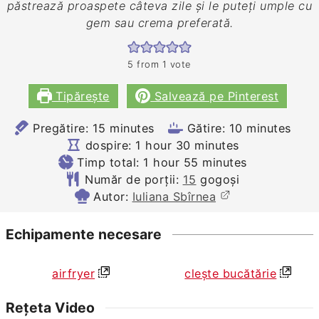
păstrează proaspete câteva zile și le puteți umple cu
gem sau crema preferată.
5
from 1 vote
Tipărește
Salvează pe Pinterest
minutes
minutes
Pregătire:
15
minutes
Gătire:
10
minutes
hour
minutes
dospire:
1
hour
30
minutes
hour
minutes
Timp total:
1
hour
55
minutes
Număr de porții:
15
gogoși
Autor:
Iuliana Sbîrnea
Echipamente necesare
airfryer
clește bucătărie
Rețeta Video