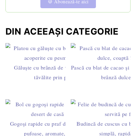
🍪 Abonează-te aici
DIN ACEEAȘI CATEGORIE
Găluște cu brânză de vaci și căpșuni întregi,
Pască cu blat de cacao și fr
tăvălite prin pesmet vanilat
brânză dulce p
Gogoși rapide cu praf de copt, mere și stafide –
Budincă de cuscus cu brâ
pufoase, aromate, gata în 15 minute
simplă, rapidă ș