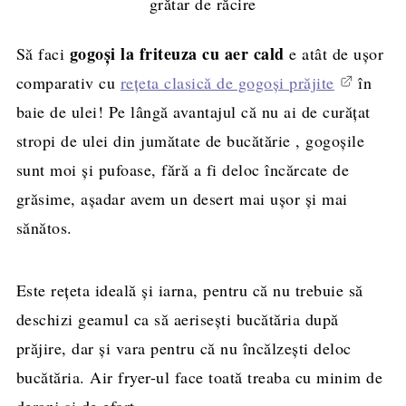
gogoși la friteuza cu aer cald
Să faci
e atât de ușor
comparativ cu
rețeta clasică de gogoși prăjite
în
baie de ulei! Pe lângă avantajul că nu ai de curățat
stropi de ulei din jumătate de bucătărie , gogoșile
sunt moi și pufoase, fără a fi deloc încărcate de
grăsime, așadar avem un desert mai ușor și mai
sănătos.
Este rețeta ideală și iarna, pentru că nu trebuie să
deschizi geamul ca să aerisești bucătăria după
prăjire, dar și vara pentru că nu încălzești deloc
bucătăria. Air fryer-ul face toată treaba cu minim de
deranj și de efort.