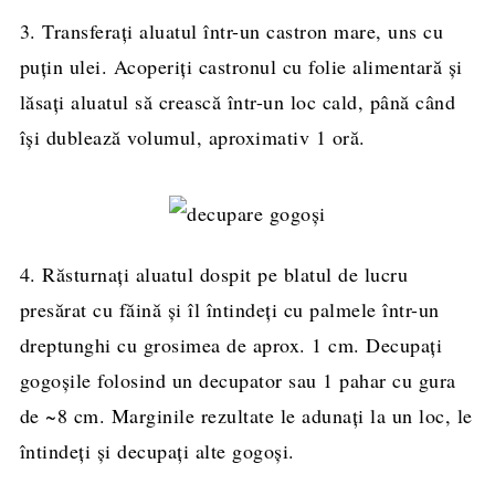
3. Transferați aluatul într-un castron mare, uns cu
puțin ulei. Acoperiți castronul cu folie alimentară și
lăsați aluatul să crească într-un loc cald, până când
își dublează volumul, aproximativ 1 oră.
4. Răsturnați aluatul dospit pe blatul de lucru
presărat cu făină și îl întindeți cu palmele într-un
dreptunghi cu grosimea de aprox. 1 cm. Decupați
gogoșile folosind un decupator sau 1 pahar cu gura
de ~8 cm. Marginile rezultate le adunați la un loc, le
întindeți și decupați alte gogoși.