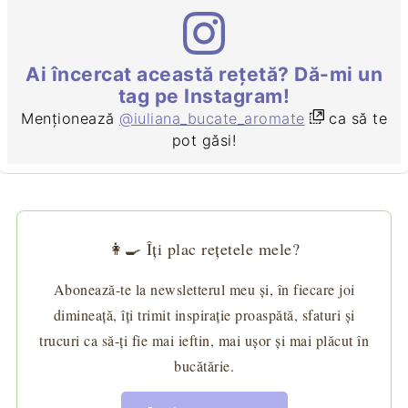
Ai încercat această rețetă? Dă-mi un
tag pe Instagram!
Menționează
@iuliana_bucate_aromate
ca să te
pot găsi!
👩‍🍳 Îți plac rețetele mele?
Abonează-te la newsletterul meu și, în fiecare joi
dimineață, îți trimit inspirație proaspătă, sfaturi și
trucuri ca să-ți fie mai ieftin, mai ușor și mai plăcut în
bucătărie.