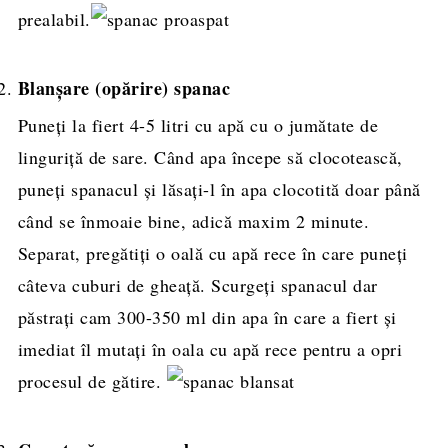
prealabil.
Blanșare (opărire) spanac
Puneți la fiert 4-5 litri cu apă cu o jumătate de
linguriță de sare. Când apa începe să clocotească,
puneți spanacul și lăsați-l în apa clocotită doar până
când se înmoaie bine, adică maxim 2 minute.
Separat, pregătiți o oală cu apă rece în care puneți
câteva cuburi de gheață. Scurgeți spanacul dar
păstrați cam 300-350 ml din apa în care a fiert și
imediat îl mutați în oala cu apă rece pentru a opri
procesul de gătire.