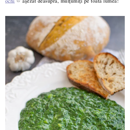
ochi
așezat deasupra, mulțumiți pe toată lumea!