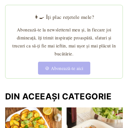
👩‍🍳 Îți plac rețetele mele?
Abonează-te la newsletterul meu și, în fiecare joi
dimineață, îți trimit inspirație proaspătă, sfaturi și
trucuri ca să-ți fie mai ieftin, mai ușor și mai plăcut în
bucătărie.
🍪 Abonează-te aici
DIN ACEEAȘI CATEGORIE