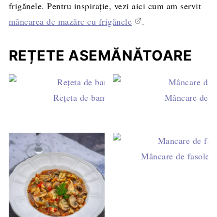
frigănele. Pentru inspirație, vezi aici cum am servit
mâncarea de mazăre cu frigănele
.
REȚETE ASEMĂNĂTOARE
Rețeta de bame congelate cu sos de roșii
Mâncare de po
Mâncare de fasole ve