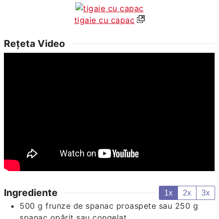
tigaie cu capac
Rețeta Video
Ingrediente
1x
2x
3x
500
g
frunze de spanac proaspete sau 250 g
spanac opărit sau congelat