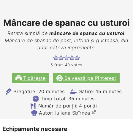
Mâncare de spanac cu usturoi
Rețeta simplă de
mâncare de spanac cu usturoi
.
Mâncare de spanac de post, ieftină și gustoasă, din
doar câteva ingrediente.
5
from
49
votes
Tipărește
Salvează pe Pinterest
minutes
minutes
Pregătire:
20
minutes
Gătire:
15
minutes
minutes
Timp total:
35
minutes
Număr de porții:
4
porții
Autor:
Iuliana Sbîrnea
Echipamente necesare