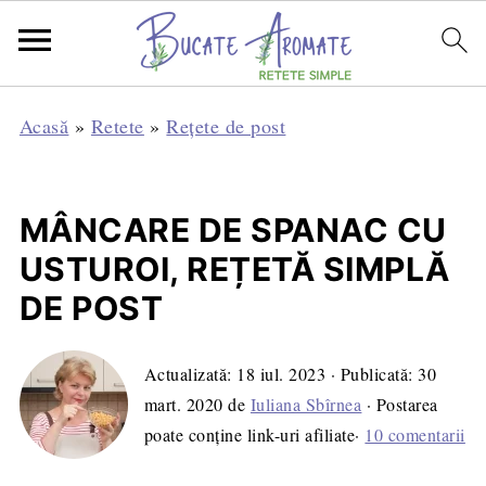
Acasă
»
Retete
»
Rețete de post
MÂNCARE DE SPANAC CU
USTUROI, REȚETĂ SIMPLĂ
DE POST
Actualizată:
18 iul. 2023
· Publicată:
30
mart. 2020
de
Iuliana Sbîrnea
· Postarea
poate conține link-uri afiliate·
10 comentarii