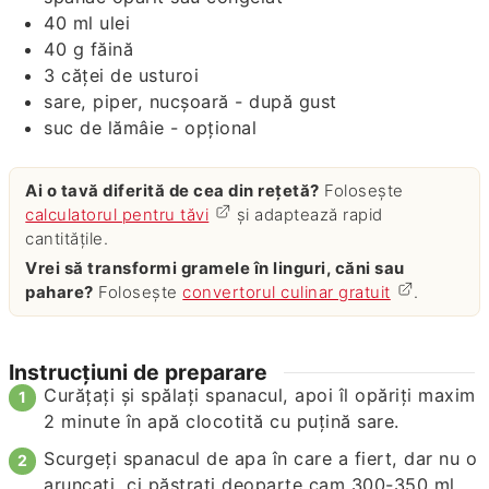
40
ml
ulei
40
g
făină
3
căței de usturoi
sare, piper, nucșoară - după gust
suc de lămâie - opțional
Ai o tavă diferită de cea din rețetă?
Folosește
calculatorul pentru tăvi
și adaptează rapid
cantitățile.
Vrei să transformi gramele în linguri, căni sau
pahare?
Folosește
convertorul culinar gratuit
.
Instrucțiuni de preparare
Curățați și spălați spanacul, apoi îl opăriți maxim
2 minute în apă clocotită cu puțină sare.
Scurgeți spanacul de apa în care a fiert, dar nu o
aruncați, ci păstrați deoparte cam 300-350 ml.