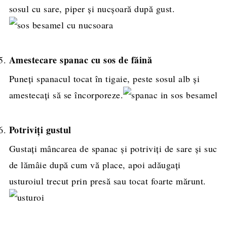
sosul cu sare, piper și nucșoară după gust.
Amestecare spanac cu sos de făină
Puneți spanacul tocat în tigaie, peste sosul alb și
amestecați să se încorporeze.
Potriviți gustul
Gustați mâncarea de spanac și potriviți de sare și suc
de lămâie după cum vă place, apoi adăugați
usturoiul trecut prin presă sau tocat foarte mărunt.