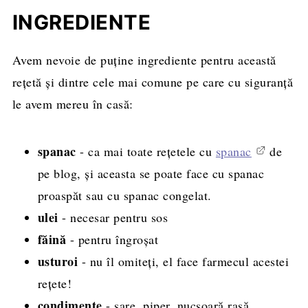
INGREDIENTE
Avem nevoie de puține ingrediente pentru această
rețetă și dintre cele mai comune pe care cu siguranță
le avem mereu în casă:
spanac
- ca mai toate rețetele cu
spanac
de
pe blog, și aceasta se poate face cu spanac
proaspăt sau cu spanac congelat.
ulei
- necesar pentru sos
făină
- pentru îngroșat
usturoi
- nu îl omiteți, el face farmecul acestei
rețete!
condimente
- sare, piper, nucșoară rasă