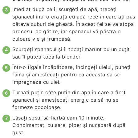
Imediat după ce îl scurgeți de apă, treceți
spanacul într-o cratiță cu apă rece în care ați pus
câteva cuburi de gheață. În acest fel se va stopa
procesul de gătire, iar spanacul vă păstra o
culoare vie și frumoasă.
Scurgeți spanacul și îl tocați mărunt cu un cuțit
sau îl puteți toca la blender.
Într-o tigaie încăpătoare, încingeți uleiul, puneți
făina și amestecați pentru ca aceasta să se
impregneze cu ulei.
Turnați puțin câte puțin din apa în care a fiert
spanacul și amestecați energic ca să nu se
formeze cocoloașe.
Lăsați sosul să fiarbă cam 10 minute.
Condimentați cu sare, piper și nucșoară după
gust.