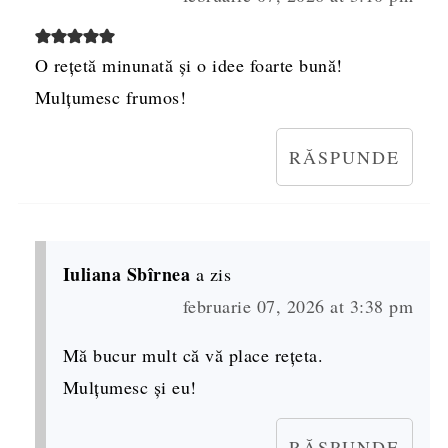
O rețetă minunată și o idee foarte bună!
Mulțumesc frumos!
RĂSPUNDE
Iuliana Sbîrnea
a zis
februarie 07, 2026 at 3:38 pm
Mă bucur mult că vă place rețeta.
Mulțumesc și eu!
RĂSPUNDE