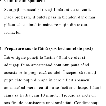
Cum tocăm spanacul
Scurgeți spanacul și tocați-l mărunt cu un cuțit.
Dacă preferați, îl puteți pasa la blender, dar e mai
plăcut să se simtă în mâncare puțin din textura
frunzelor.
Preparare sos de făină (sos bechamel de post)
Într-o tigaie puneți la încins 40 ml de ulei și
adăugați făina amestecând continuu până când
aceasta se impregnează cu ulei. Începeți să turnați
puțin câte puțin din apa în care a fiert spanacul
amestecând mereu ca să nu se facă cocoloașe. Lăsați
făina să fiarbă cam 10 minute. Trebuie să aveți un
sos fin, de consistența unei smântâni. Condimentați