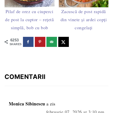
Pilaf de orez cu ciuperci
Zacuscă de post rapidă
de post la cuptor – rețetă
din vinete și ardei copți
simplă, bob cu bob
congelați
6253
SHARES
COMENTARII
Monica Sibinescu
a zis
februarie 07, 2026 at 3:10 pm