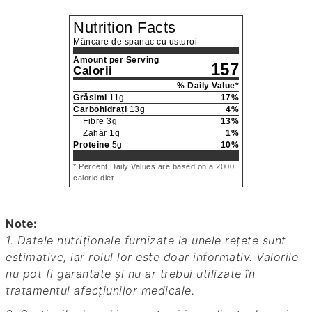
Nutrition Facts
Mâncare de spanac cu usturoi
Amount per Serving
157
Calorii
% Daily Value*
Grăsimi
11
g
17
%
Carbohidrați
13
g
4
%
Fibre
3
g
13
%
Zahăr
1
g
1
%
Proteine
5
g
10
%
* Percent Daily Values are based on a 2000
calorie diet.
Note:
1. Datele nutriționale furnizate la unele rețete sunt
estimative, iar rolul lor este doar informativ. Valorile
nu pot fi garantate și nu ar trebui utilizate în
tratamentul afecțiunilor medicale.