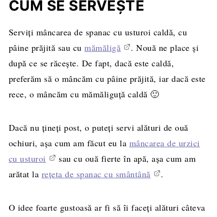
CUM SE SERVEȘTE
Serviți mâncarea de spanac cu usturoi caldă, cu
pâine prăjită sau cu
mămăligă
. Nouă ne place și
după ce se răcește. De fapt, dacă este caldă,
preferăm să o mâncăm cu pâine prăjită, iar dacă este
rece, o mâncăm cu mămăliguță caldă 🙂
Dacă nu țineți post, o puteți servi alături de ouă
ochiuri, așa cum am făcut eu la
mâncarea de urzici
cu usturoi
sau cu ouă fierte în apă, așa cum am
arătat la
rețeta de spanac cu smântână
.
O idee foarte gustoasă ar fi să îi faceți alături câteva