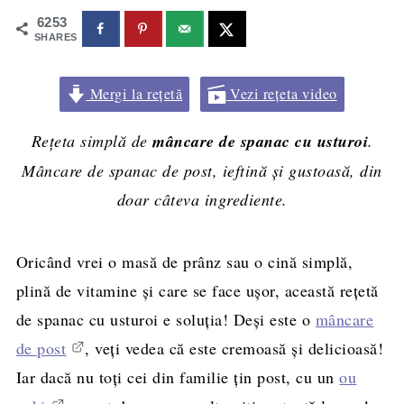
6253
SHARES
Mergi la rețetă
Vezi rețeta video
Rețeta simplă de
mâncare de spanac cu usturoi
.
Mâncare de spanac de post, ieftină și gustoasă, din
doar câteva ingrediente.
Oricând vrei o masă de prânz sau o cină simplă,
plină de vitamine și care se face ușor, această rețetă
de spanac cu usturoi e soluția! Deși este o
mâncare
de post
, veți vedea că este cremoasă și delicioasă!
Iar dacă nu toți cei din familie țin post, cu un
ou