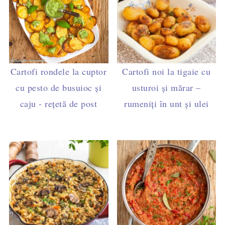
Cartofi rondele la cuptor
Cartofi noi la tigaie cu
cu pesto de busuioc și
usturoi și mărar –
caju - rețetă de post
rumeniți în unt și ulei