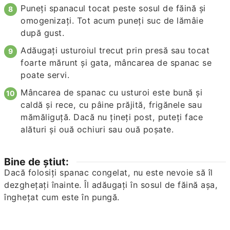
Puneți spanacul tocat peste sosul de făină și
omogenizați. Tot acum puneți suc de lămâie
după gust.
Adăugați usturoiul trecut prin presă sau tocat
foarte mărunt și gata, mâncarea de spanac se
poate servi.
Mâncarea de spanac cu usturoi este bună și
caldă și rece, cu pâine prăjită, frigănele sau
mămăliguță. Dacă nu țineți post, puteți face
alături și ouă ochiuri sau ouă poșate.
Bine de știut:
Dacă folosiți spanac congelat, nu este nevoie să îl
dezghețați înainte. Îl adăugați în sosul de făină așa,
înghețat cum este în pungă.