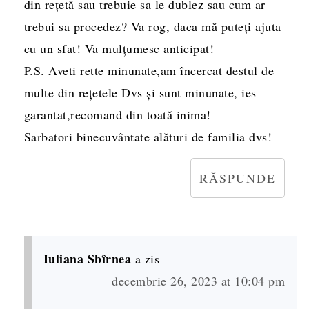
din rețetă sau trebuie sa le dublez sau cum ar
trebui sa procedez? Va rog, daca mă puteți ajuta
cu un sfat! Va mulțumesc anticipat!
P.S. Aveti rette minunate,am încercat destul de
multe din rețetele Dvs și sunt minunate, ies
garantat,recomand din toată inima!
Sarbatori binecuvântate alături de familia dvs!
RĂSPUNDE
Iuliana Sbîrnea
a zis
decembrie 26, 2023 at 10:04 pm