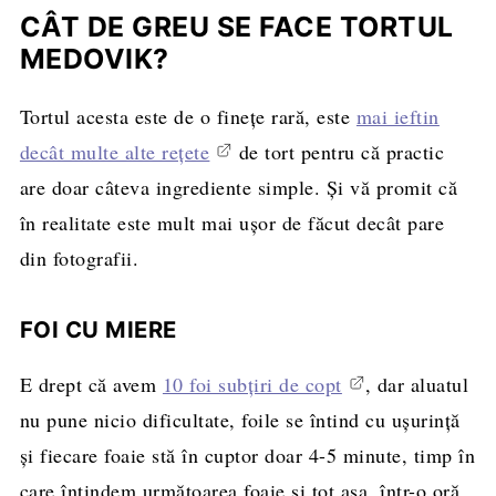
CÂT DE GREU SE FACE TORTUL
MEDOVIK?
Tortul acesta este de o finețe rară, este
mai ieftin
decât multe alte rețete
de tort pentru că practic
are doar câteva ingrediente simple. Și vă promit că
în realitate este mult mai ușor de făcut decât pare
din fotografii.
FOI CU MIERE
E drept că avem
10 foi subțiri de copt
, dar aluatul
nu pune nicio dificultate, foile se întind cu ușurință
și fiecare foaie stă în cuptor doar 4-5 minute, timp în
care întindem următoarea foaie și tot așa, într-o oră