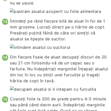
nu se usuce.
Întindeți pe rând fiecare bilă de aluat în foi de 1
mm grosime. Lucrați direct pe o hârtie de copt.
Presărați puțină făină de câte ori simțiți că
aluatul se lipește de sucitor.
Din fiecare foaie de aluat decupați discuri de 20
sau 21 cm folosindu-vă de un capac sau o
farfurie. Nu îndepărtați marginile! Înțepați aluatul
din loc în loc cu dinții unei furculițe și trageți
hârtia de copt în tavă.
Coaceți foile la 200 de grade pentru 4-5 minute
sau până când devin aurii. Îndepărtați marginile
cât foile sunt încă calde. După ce se răcesc