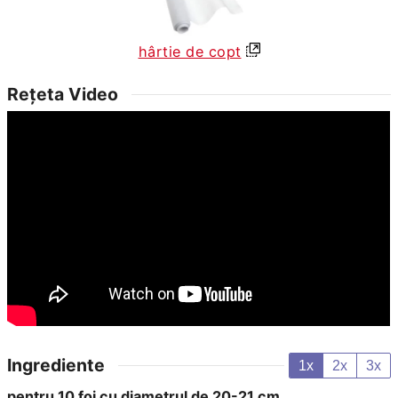
hârtie de copt
Rețeta Video
Ingrediente
1x
2x
3x
pentru 10 foi cu diametrul de 20-21 cm