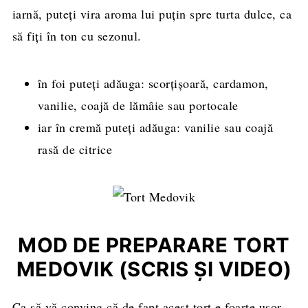
iarnă, puteți vira aroma lui puțin spre turta dulce, ca
să fiți în ton cu sezonul.
în foi puteți adăuga: scorțișoară, cardamon,
vanilie, coajă de lămâie sau portocale
iar în cremă puteți adăuga: vanilie sau coajă
rasă de citrice
MOD DE PREPARARE TORT
MEDOVIK (SCRIS ȘI VIDEO)
Ca să vă conving că de fapt acest tort e foarte ușor