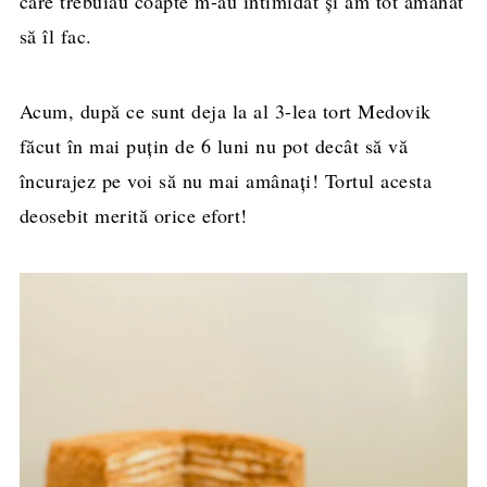
care trebuiau coapte m-au intimidat și am tot amânat
să îl fac.
Acum, după ce sunt deja la al 3-lea tort Medovik
făcut în mai puțin de 6 luni nu pot decât să vă
încurajez pe voi să nu mai amânați! Tortul acesta
deosebit merită orice efort!