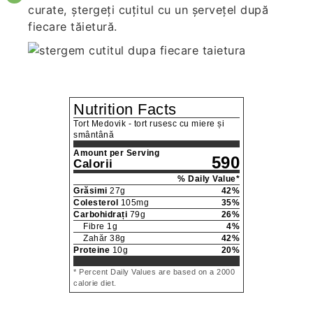
curate, ștergeți cuțitul cu un șervețel după
fiecare tăietură.
Nutrition Facts
Tort Medovik - tort rusesc cu miere și
smântână
Amount per Serving
590
Calorii
% Daily Value*
Grăsimi
27
g
42
%
Colesterol
105
mg
35
%
Carbohidrați
79
g
26
%
Fibre
1
g
4
%
Zahăr
38
g
42
%
Proteine
10
g
20
%
* Percent Daily Values are based on a 2000
calorie diet.