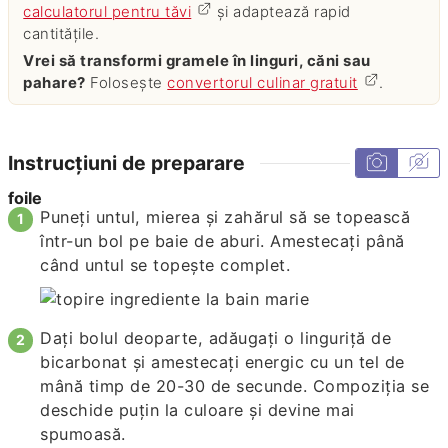
calculatorul pentru tăvi
și adaptează rapid
cantitățile.
Vrei să transformi gramele în linguri, căni sau
pahare?
Folosește
convertorul culinar gratuit
.
Instrucțiuni de preparare
foile
Puneți untul, mierea și zahărul să se topească
într-un bol pe baie de aburi. Amestecați până
când untul se topește complet.
Dați bolul deoparte, adăugați o linguriță de
bicarbonat și amestecați energic cu un tel de
mână timp de 20-30 de secunde. Compoziția se
deschide puțin la culoare și devine mai
spumoasă.