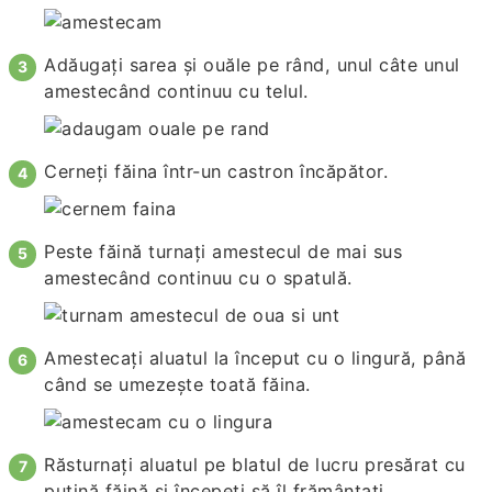
Adăugați sarea și ouăle pe rând, unul câte unul
amestecând continuu cu telul.
Cerneți făina într-un castron încăpător.
Peste făină turnați amestecul de mai sus
amestecând continuu cu o spatulă.
Amestecați aluatul la început cu o lingură, până
când se umezește toată făina.
Răsturnați aluatul pe blatul de lucru presărat cu
puțină făină și începeți să îl frământați.