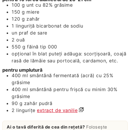
100
g
unt cu 82% grăsime
150
g
miere
120
g
zahăr
1
linguriță
bicarbonat de sodiu
un praf de sare
2
ouă
550
g
făină tip 000
opțional în blat puteți adăuga: scorțișoară, coajă
rasă de lămâie sau portocală, cardamon, etc.
pentru umplutură
400
ml
smântână fermentată (acră) cu 25%
grăsime
400
ml
smântână pentru frișcă cu minim 30%
grăsime
90
g
zahăr pudră
2
lingurițe
extract de vanilie
Ai o tavă diferită de cea din rețetă?
Folosește