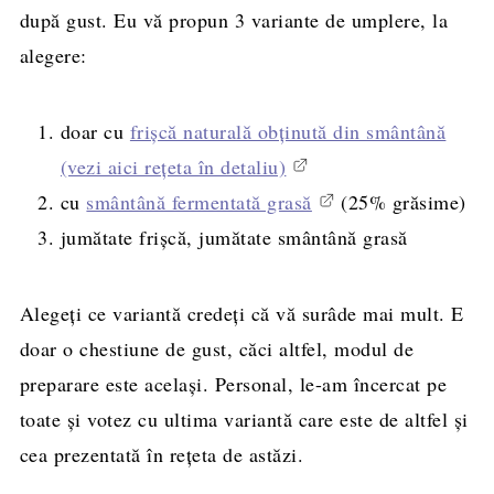
după gust. Eu vă propun 3 variante de umplere, la
alegere:
doar cu
frișcă naturală obținută din smântână
(vezi aici rețeta în detaliu)
cu
smântână fermentată grasă
(25% grăsime)
jumătate frișcă, jumătate smântână grasă
Alegeți ce variantă credeți că vă surâde mai mult. E
doar o chestiune de gust, căci altfel, modul de
preparare este același. Personal, le-am încercat pe
toate și votez cu ultima variantă care este de altfel și
cea prezentată în rețeta de astăzi.