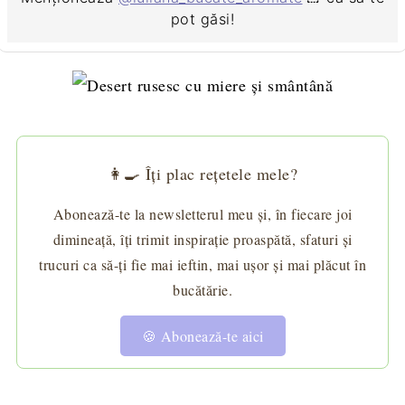
pot găsi!
👩‍🍳 Îți plac rețetele mele?
Abonează-te la newsletterul meu și, în fiecare joi
dimineață, îți trimit inspirație proaspătă, sfaturi și
trucuri ca să-ți fie mai ieftin, mai ușor și mai plăcut în
bucătărie.
🍪 Abonează-te aici