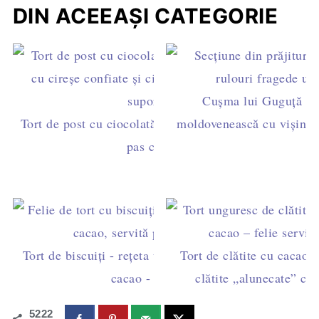
DIN ACEEAȘI CATEGORIE
Cușma lui Guguță – r
Tort de post cu ciocolată și gem de caise – rețetă
moldovenească cu vișine ș
pas cu pas
Tort de biscuiți - rețeta veche cu cremă fiartă de
Tort de clătite cu cacao 
cacao - fără ouă
clătite „alunecate” c
5222