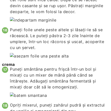
devin casante și se rup ușor. Păstrați marginile
deoparte, le vom folosi la decor.
Puneți foile unele peste altele și lăsați-le să se
răcească. Le puteți păstra 2-3 zile înainte de
umplere, într-un loc răcoros și uscat, acoperite
cu un șervet.
crema
Puneți smântâna pentru frișcă într-un bol și
mixați cu un mixer de mână până când se
întărește. Adăugați smântâna fermentată și
mixați doar cât să le omogenizați.
Opriți mixerul, puneți zahărul pudră și extractul
de vanilie și omogenizați din nou.