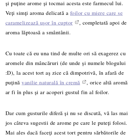
și puține arome și tocmai acesta este farmecul lui.
Veți simți aroma delicată a
foilor cu miere care se
caramelizează ușor în cuptor
, completată apoi de
aroma lăptoasă a smântânii.
Cu toate că eu una tind de multe ori să exagerez cu
aromele din mâncăruri (de unde și numele blogului
:D), la acest tort aș zice că dimpotrivă, în afară de
puțină
vanilie naturală în cremă
, orice altă aromă
ar fi în plus și ar acoperi gustul fin al foilor.
Dar cum gusturile diferă și nu se discută, vă las mai
jos câteva sugestii de arome pe care le puteți folosi.
Mai ales dacă faceți acest tort pentru sărbătorile de