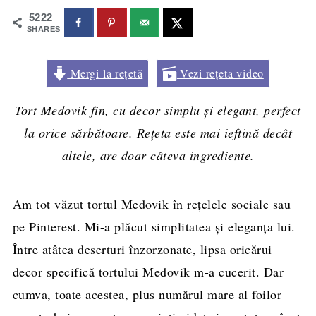
5222
SHARES
Mergi la rețetă
Vezi rețeta video
Tort Medovik fin, cu decor simplu și elegant, perfect
la orice sărbătoare. Rețeta este mai ieftină decât
altele, are doar câteva ingrediente.
Am tot văzut tortul Medovik în rețelele sociale sau
pe Pinterest. Mi-a plăcut simplitatea și eleganța lui.
Între atâtea deserturi înzorzonate, lipsa oricărui
decor specifică tortului Medovik m-a cucerit. Dar
cumva, toate acestea, plus numărul mare al foilor