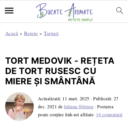
Acasă
»
Retete
»
Torturi
TORT MEDOVIK - REȚETA
DE TORT RUSESC CU
MIERE ȘI SMÂNTÂNĂ
Actualizată:
11 mart. 2025
· Publicată:
27
dec. 2021
de
Iuliana Sbîrnea
· Postarea
poate conține link-uri afiliate·
16 comentarii