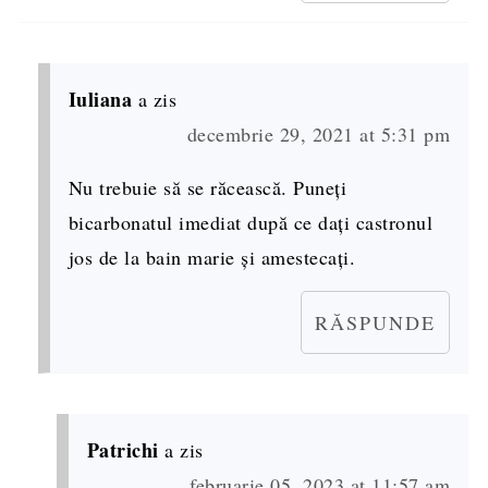
Iuliana
a zis
decembrie 29, 2021 at 5:31 pm
Nu trebuie să se răcească. Puneți
bicarbonatul imediat după ce dați castronul
jos de la bain marie și amestecați.
RĂSPUNDE
Patrichi
a zis
februarie 05, 2023 at 11:57 am