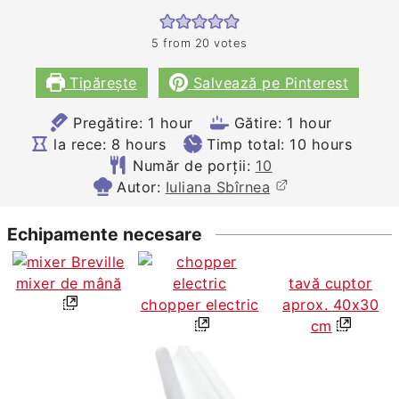
5
from
20
votes
Tipărește
Salvează pe Pinterest
hour
hour
Pregătire:
1
hour
Gătire:
1
hour
hours
hours
la rece:
8
hours
Timp total:
10
hours
Număr de porții:
10
Autor:
Iuliana Sbîrnea
Echipamente necesare
mixer de mână
tavă cuptor
chopper electric
aprox. 40x30
cm