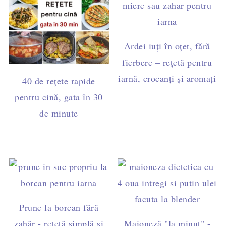
Ardei iuți în oțet, fără
fierbere – rețetă pentru
iarnă, crocanți și aromați
40 de rețete rapide
pentru cină, gata în 30
de minute
Prune la borcan fără
zahăr - rețetă simplă și
Maioneză "la minut" -