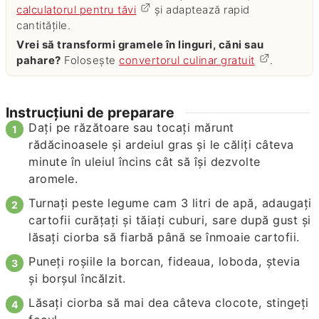
calculatorul pentru tăvi
și adaptează rapid
cantitățile.
Vrei să transformi gramele în linguri, căni sau
pahare?
Folosește
convertorul culinar gratuit
.
Instrucțiuni de preparare
Dați pe răzătoare sau tocați mărunt
rădăcinoasele și ardeiul gras și le căliți câteva
minute în uleiul încins cât să își dezvolte
aromele.
Turnați peste legume cam 3 litri de apă, adaugați
cartofii curățați și tăiați cuburi, sare după gust și
lăsați ciorba să fiarbă până se înmoaie cartofii.
Puneți roșiile la borcan, fideaua, loboda, ștevia
și borșul încălzit.
Lăsați ciorba să mai dea câteva clocote, stingeți