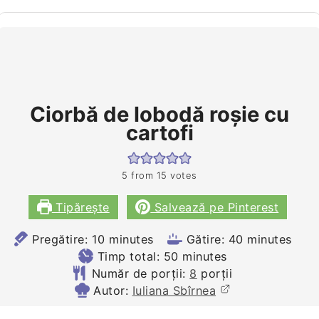
Ciorbă de lobodă roșie cu
cartofi
5
from
15
votes
Tipărește
Salvează pe Pinterest
minutes
minutes
Pregătire:
10
minutes
Gătire:
40
minutes
minutes
Timp total:
50
minutes
Număr de porții:
8
porții
Autor:
Iuliana Sbîrnea