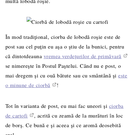
multă lobodă roșie.
În mod tradițional, ciorba de lobodă roșie este de
post sau cel puțin eu așa o știu de la bunici, pentru
că dintotdeauna
vremea verdețurilor de primăvară
se nimerește în Postul Paștelui. Când nu e post, o
mai dregem și cu ouă bătute sau cu smântână și
este
o minune de ciorbă
!
Tot în varianta de post, eu mai fac uneori și
ciorba
de cartofi
, acrită cu zeamă de la murături în loc
de borș. Ce bună e și aceea și ce aromă deosebită
are!