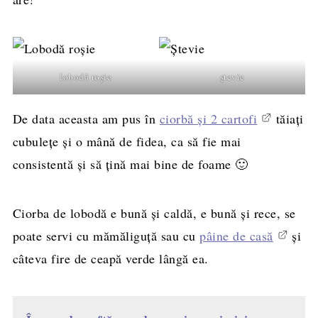
lobodă roșie
ștevie
De data aceasta am pus în
ciorbă și 2 cartofi
tăiați
cubulețe și o mână de fidea, ca să fie mai
consistentă și să țină mai bine de foame 🙂
Ciorba de lobodă e bună și caldă, e bună și rece, se
poate servi cu mămăliguță sau cu
pâine de casă
și
câteva fire de ceapă verde lângă ea.