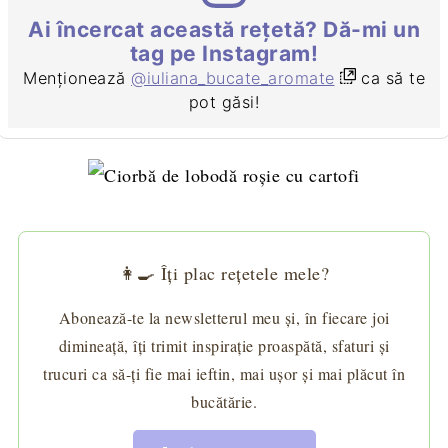
Ai încercat această rețetă? Dă-mi un
tag pe Instagram!
Menționează
@iuliana_bucate_aromate
ca să te
pot găsi!
👩‍🍳 Îți plac rețetele mele?
Abonează-te la newsletterul meu și, în fiecare joi
dimineață, îți trimit inspirație proaspătă, sfaturi și
trucuri ca să-ți fie mai ieftin, mai ușor și mai plăcut în
bucătărie.