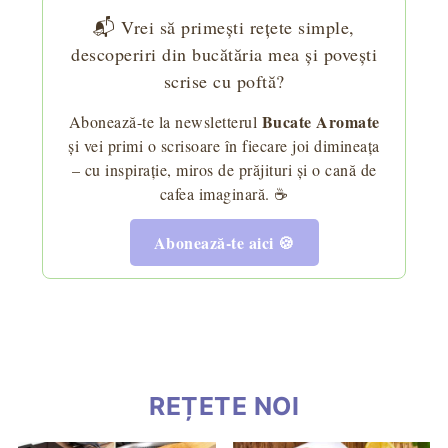
📬 Vrei să primești rețete simple,
descoperiri din bucătăria mea și povești
scrise cu poftă?
Bucate Aromate
Abonează-te la newsletterul
și vei primi o scrisoare în fiecare joi dimineața
– cu inspirație, miros de prăjituri și o cană de
cafea imaginară. ☕
Abonează-te aici 🍪
REȚETE NOI