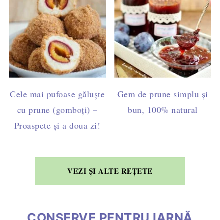
Cele mai pufoase găluște
Gem de prune simplu și
cu prune (gomboți) –
bun, 100% natural
Proaspete și a doua zi!
VEZI ȘI ALTE REȚETE
CONSERVE PENTRU IARNĂ