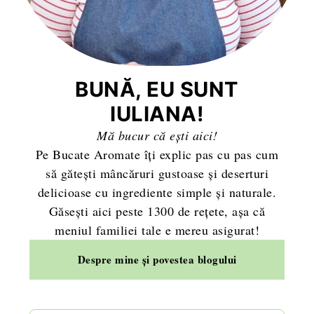
BUNĂ, EU SUNT
IULIANA!
Mă bucur că ești aici!
Pe Bucate Aromate îți explic pas cu pas cum
să gătești mâncăruri gustoase și deserturi
delicioase cu ingrediente simple și naturale.
Găsești aici peste 1300 de rețete, așa că
meniul familiei tale e mereu asigurat!
Despre mine și povestea blogului