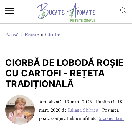
Acasă
»
Retete
»
Ciorbe
CIORBĂ DE LOBODĂ ROȘIE
CU CARTOFI - REȚETA
TRADIȚIONALĂ
Actualizată:
19 mart. 2025
· Publicată:
18
mart. 2020
de
Iuliana Sbîrnea
· Postarea
poate conține link-uri afiliate·
5 comentarii