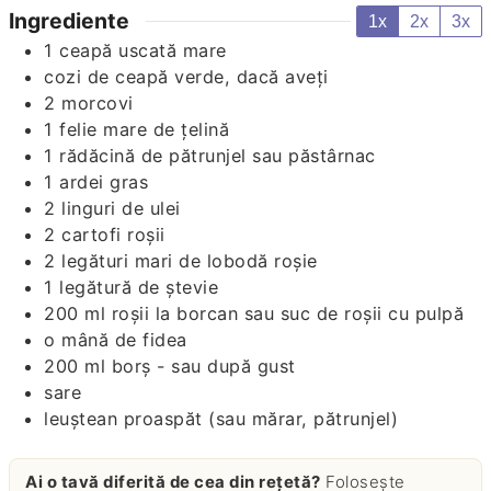
Ingrediente
1x
2x
3x
1
ceapă uscată mare
cozi de ceapă verde, dacă aveți
2
morcovi
1
felie mare de țelină
1
rădăcină de pătrunjel sau păstârnac
1
ardei gras
2
linguri
de ulei
2
cartofi roșii
2
legături mari de lobodă roșie
1
legătură de ștevie
200
ml
roșii la borcan sau suc de roșii cu pulpă
o mână de fidea
200
ml
borș - sau după gust
sare
leuștean proaspăt (sau mărar, pătrunjel)
Ai o tavă diferită de cea din rețetă?
Folosește