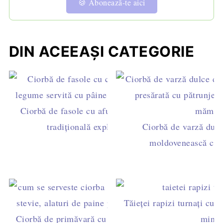
🍪 Abonează-te aici
DIN ACEEAȘI CATEGORIE
Ciorbă de fasole cu afumătură și borș – rețeta
tradițională explicată pas cu pas
Ciorbă de varză dulce
moldovenească cu b
Tăieței rapizi turnați cu p
Ciorbă de primăvară cu lobodă și ștevie – rețetă
minut