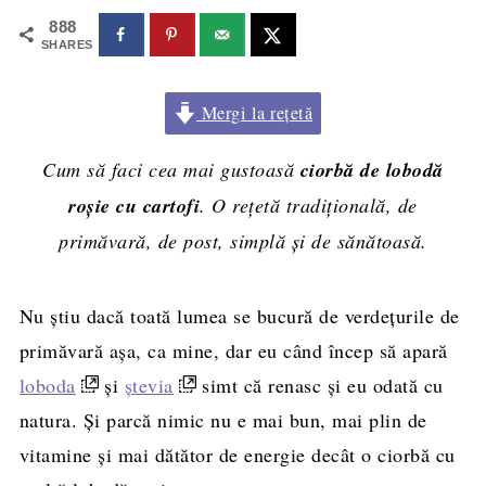
888
SHARES
Mergi la rețetă
Cum să faci cea mai gustoasă
ciorbă de lobodă
roșie cu cartofi
. O rețetă tradițională, de
primăvară, de post, simplă și de sănătoasă.
Nu știu dacă toată lumea se bucură de verdețurile de
primăvară așa, ca mine, dar eu când încep să apară
loboda
și
ștevia
simt că renasc și eu odată cu
natura. Și parcă nimic nu e mai bun, mai plin de
vitamine și mai dătător de energie decât o ciorbă cu