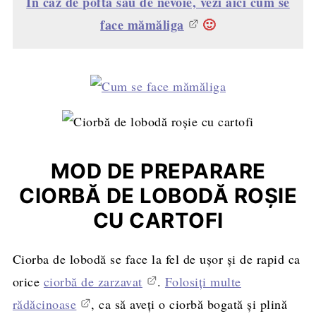
În caz de poftă sau de nevoie, vezi aici cum se
face mămăliga
🙂
MOD DE PREPARARE
CIORBĂ DE LOBODĂ ROȘIE
CU CARTOFI
Ciorba de lobodă se face la fel de ușor și de rapid ca
orice
ciorbă de zarzavat
.
Folosiți multe
rădăcinoase
, ca să aveți o ciorbă bogată și plină