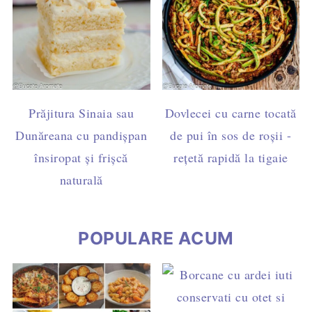
Prăjitura Sinaia sau
Dovlecei cu carne tocată
Dunăreana cu pandișpan
de pui în sos de roșii -
însiropat și frișcă
rețetă rapidă la tigaie
naturală
POPULARE ACUM