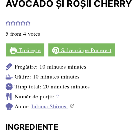
AVOCADO ŞI ROŞII CHERRY
5
from
4
votes
Tipărește
Salvează pe Pinterest
Pregătire:
10
minutes
minutes
Gătire:
10
minutes
minutes
Timp total:
20
minutes
minutes
Număr de porții:
2
Autor:
Iuliana Sbîrnea
INGREDIENTE