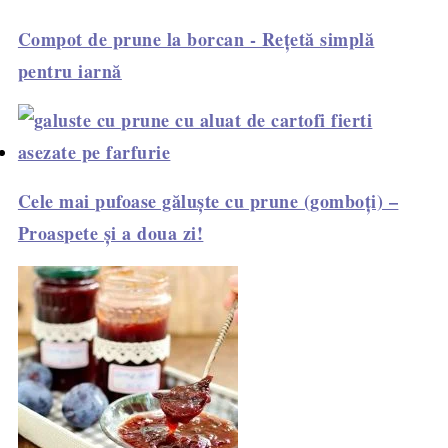
Compot de prune la borcan - Rețetă simplă
pentru iarnă
Cele mai pufoase găluște cu prune (gomboți) –
Proaspete și a doua zi!