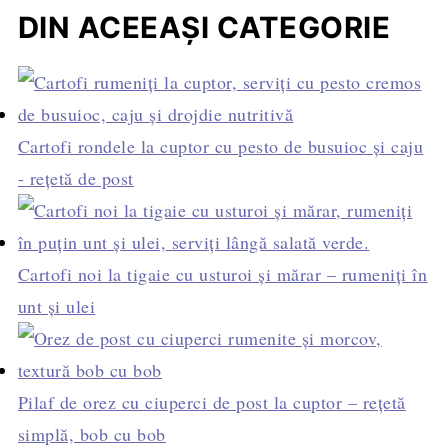
DIN ACEEAȘI CATEGORIE
Cartofi rondele la cuptor cu pesto de busuioc și caju
- rețetă de post
Cartofi noi la tigaie cu usturoi și mărar – rumeniți în
unt și ulei
Pilaf de orez cu ciuperci de post la cuptor – rețetă
simplă, bob cu bob