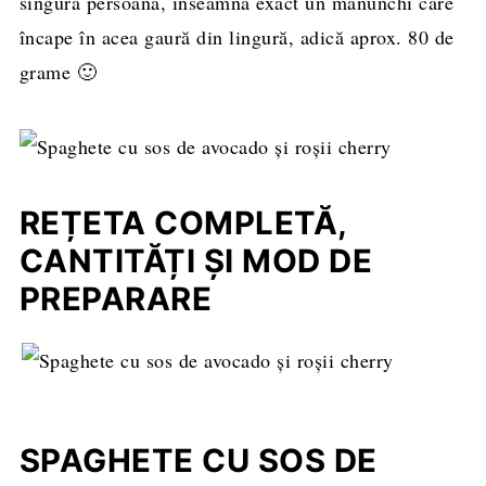
singură persoană, înseamnă exact un mănunchi care
încape în acea gaură din lingură, adică aprox. 80 de
grame 🙂
REȚETA COMPLETĂ,
CANTITĂȚI ȘI MOD DE
PREPARARE
SPAGHETE CU SOS DE