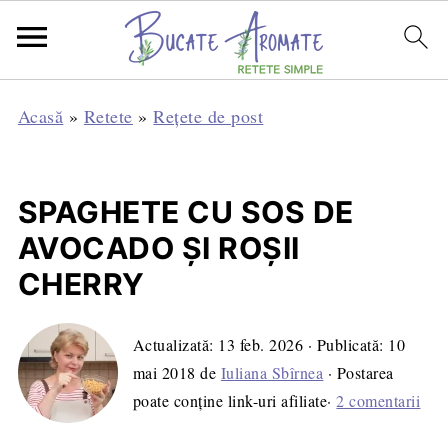
Acasă
»
Retete
»
Rețete de post
SPAGHETE CU SOS DE
AVOCADO ŞI ROŞII
CHERRY
Actualizată:
13 feb. 2026
· Publicată:
10
mai 2018
de
Iuliana Sbîrnea
· Postarea
poate conține link-uri afiliate·
2 comentarii