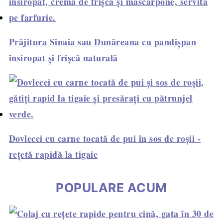
Prăjitura Sinaia sau Dunăreana cu pandișpan
însiropat și frișcă naturală
Dovlecei cu carne tocată de pui în sos de roșii -
rețetă rapidă la tigaie
POPULARE ACUM