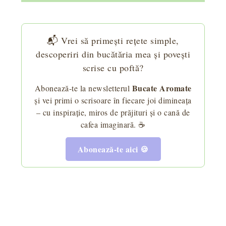
📬 Vrei să primești rețete simple,
descoperiri din bucătăria mea și povești
scrise cu poftă?
Bucate Aromate
Abonează-te la newsletterul
și vei primi o scrisoare în fiecare joi dimineața
– cu inspirație, miros de prăjituri și o cană de
cafea imaginară. ☕
Abonează-te aici 🍪