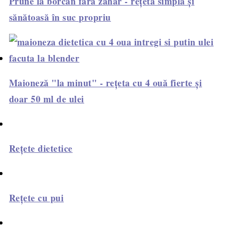
Prune la borcan fără zahăr - rețetă simplă și
sănătoasă în suc propriu
Maioneză "la minut" - rețeta cu 4 ouă fierte și
doar 50 ml de ulei
Rețete dietetice
Rețete cu pui