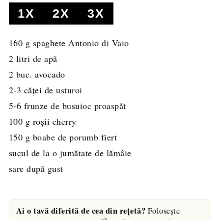
1X
2X
3X
160
g
spaghete Antonio di Vaio
2
litri de apă
2
buc. avocado
2-3
căţei de usturoi
5-6
frunze de busuioc proaspăt
100
g
roşii cherry
150
g
boabe de porumb fiert
sucul de la o jumătate de lămâie
sare după gust
Ai o tavă diferită de cea din rețetă?
Folosește