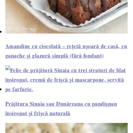
Amandine cu ciocolată – rețetă ușoară de casă, cu
ganache și glazură simplă (fără fondant)
Prăjitura Sinaia sau Dunăreana cu pandișpan
însiropat și frișcă naturală