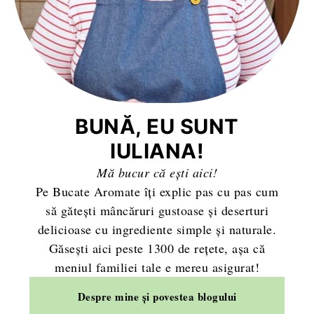
BUNĂ, EU SUNT
IULIANA!
Mă bucur că ești aici!
Pe Bucate Aromate îți explic pas cu pas cum
să gătești mâncăruri gustoase și deserturi
delicioase cu ingrediente simple și naturale.
Găsești aici peste 1300 de rețete, așa că
meniul familiei tale e mereu asigurat!
Despre mine și povestea blogului