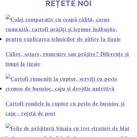
REȚETE NOI
Călire, sotare, rumenire sau prăjire? Diferențe și
timpi la tigaie
Cartofi rondele la cuptor cu pesto de busuioc și
caju - rețetă de post