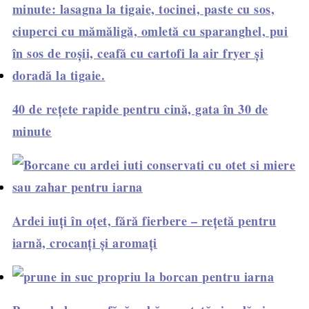
40 de rețete rapide pentru cină, gata în 30 de
minute
Ardei iuți în oțet, fără fierbere – rețetă pentru
iarnă, crocanți și aromați