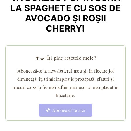
LA SPAGHETE CU SOS DE
AVOCADO ŞI ROŞII
CHERRY!
👩‍🍳 Îți plac rețetele mele?
Abonează-te la newsletterul meu și, în fiecare joi
dimineață, îți trimit inspirație proaspătă, sfaturi și
trucuri ca să-ți fie mai ieftin, mai ușor și mai plăcut în
bucătărie.
🍪 Abonează-te aici