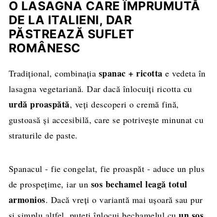
O LASAGNA CARE ÎMPRUMUTĂ
DE LA ITALIENI, DAR
PĂSTREAZĂ SUFLET
ROMÂNESC
spanac + ricotta
Tradițional, combinația
e vedeta în
lasagna vegetariană. Dar dacă înlocuiți ricotta cu
urdă proaspătă
, veți descoperi o cremă fină,
gustoasă și accesibilă, care se potrivește minunat cu
straturile de paste.
Spanacul - fie congelat, fie proaspăt - aduce un plus
sos bechamel leagă totul
de prospețime, iar un
armonios
. Dacă vreți o variantă mai ușoară sau pur
un sos
și simplu altfel, puteți înlocui bechamelul cu