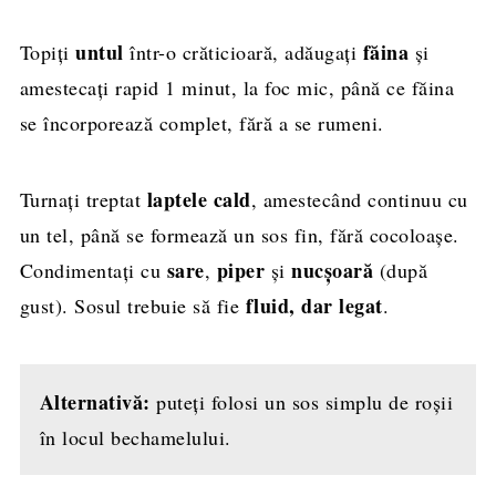
untul
făina
Topiți
într-o crăticioară, adăugați
și
amestecați rapid 1 minut, la foc mic, până ce făina
se încorporează complet, fără a se rumeni.
laptele cald
Turnați treptat
, amestecând continuu cu
un tel, până se formează un sos fin, fără cocoloașe.
sare
piper
nucșoară
Condimentați cu
,
și
(după
fluid, dar legat
gust). Sosul trebuie să fie
.
Alternativă:
puteți folosi un sos simplu de roșii
în locul bechamelului.