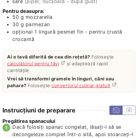
sare
(piper, nucșoară - după gust)
Pentru deasupra:
50
g
mozzarella
30
g
parmezan
opțional 1 lingură pesmet fin - pentru crustă
crocantă
Ai o tavă diferită de cea din rețetă?
Folosește
calculatorul pentru tăvi
și adaptează rapid
cantitățile.
Vrei să transformi gramele în linguri, căni sau
pahare?
Folosește
convertorul culinar gratuit
.
Instrucțiuni de preparare
Pregătirea spanacului
Dacă folosiți spanac congelat, lăsați-l să se
decongeleze complet într-o sită, apoi stoarceți-l