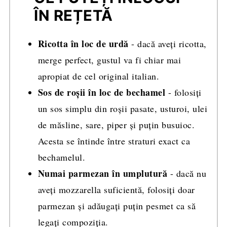
ÎN REȚETĂ
Ricotta în loc de urdă
- dacă aveți ricotta,
merge perfect, gustul va fi chiar mai
apropiat de cel original italian.
Sos de roșii în loc de bechamel
- folosiți
un sos simplu din roșii pasate, usturoi, ulei
de măsline, sare, piper și puțin busuioc.
Acesta se întinde între straturi exact ca
bechamelul.
Numai parmezan în umplutură
- dacă nu
aveți mozzarella suficientă, folosiți doar
parmezan și adăugați puțin pesmet ca să
legați compoziția.