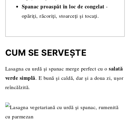
Spanac proaspăt în loc de congelat
-
opăriți, răcoriți, stoarceți și tocați.
CUM SE SERVEȘTE
salată
Lasagna cu urdă și spanac merge perfect cu o
verde simplă
. E bună și caldă, dar și a doua zi, ușor
reîncălzită.