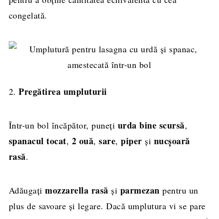
congelată.
Pregătirea umpluturii
2.
urda bine scursă
Într-un bol încăpător, puneți
,
spanacul tocat
2 ouă
sare
piper
nucșoară
,
,
,
și
rasă
.
mozzarella rasă
parmezan
Adăugați
și
pentru un
plus de savoare și legare. Dacă umplutura vi se pare