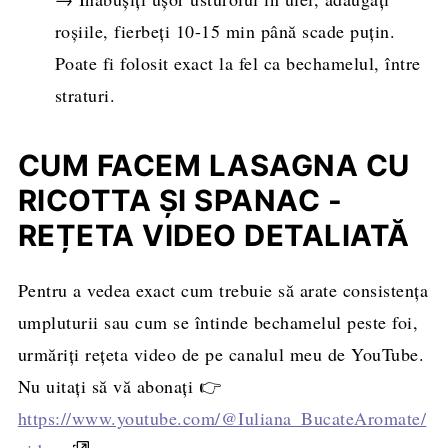
roșiile, fierbeți 10-15 min până scade puțin.
Poate fi folosit exact la fel ca bechamelul, între
straturi.
CUM FACEM LASAGNA CU
RICOTTA ȘI SPANAC -
REȚETA VIDEO DETALIATĂ
Pentru a vedea exact cum trebuie să arate consistența
umpluturii sau cum se întinde bechamelul peste foi,
urmăriți rețeta video de pe canalul meu de YouTube.
Nu uitați să vă abonați 👉
https://www.youtube.com/@Iuliana_BucateAromate/