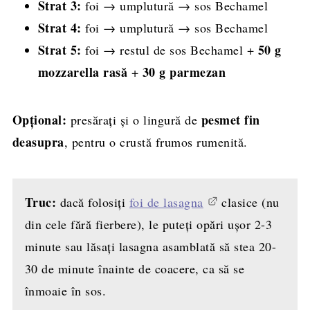
Strat 3:
foi → umplutură → sos Bechamel
Strat 4:
foi → umplutură → sos Bechamel
Strat 5:
50 g
foi → restul de sos Bechamel +
mozzarella rasă
30 g parmezan
+
Opțional:
pesmet fin
presărați și o lingură de
deasupra
, pentru o crustă frumos rumenită.
Truc:
dacă folosiți
foi de lasagna
clasice (nu
din cele fără fierbere), le puteți opări ușor 2-3
minute sau lăsați lasagna asamblată să stea 20-
30 de minute înainte de coacere, ca să se
înmoaie în sos.