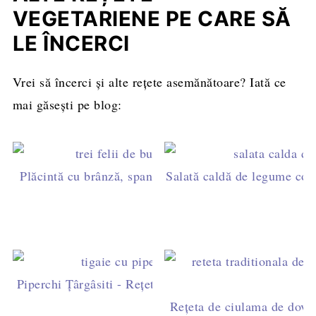
VEGETARIENE PE CARE SĂ
LE ÎNCERCI
Vrei să încerci și alte rețete asemănătoare? Iată ce
mai găsești pe blog:
Plăcintă cu brânză, spanac și kefir - rețeta de burek c
Salată caldă de legume coap
c
Piperchi Țârgâsiti - Rețetă Tradițională Aromână din
Rețeta de ciulama de dovle