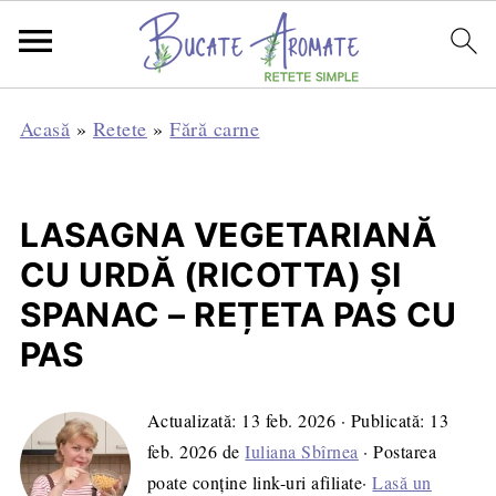
Acasă
»
Retete
»
Fără carne
LASAGNA VEGETARIANĂ
CU URDĂ (RICOTTA) ȘI
SPANAC – REȚETA PAS CU
PAS
Actualizată:
13 feb. 2026
· Publicată:
13
feb. 2026
de
Iuliana Sbîrnea
· Postarea
poate conține link-uri afiliate·
Lasă un