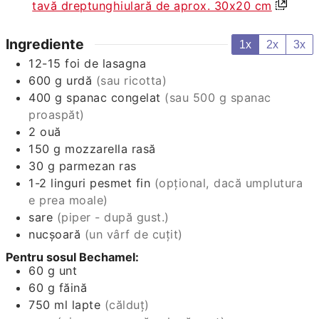
tavă dreptunghiulară de aprox. 30x20 cm
Ingrediente
1x
2x
3x
12-15
foi de lasagna
600
g
urdă
(sau ricotta)
400
g
spanac congelat
(sau 500 g spanac
proaspăt)
2
ouă
150
g
mozzarella rasă
30
g
parmezan ras
1-2
linguri
pesmet fin
(opțional, dacă umplutura
e prea moale)
sare
(piper - după gust.)
nucșoară
(un vârf de cuțit)
Pentru sosul Bechamel:
60
g
unt
60
g
făină
750
ml
lapte
(călduț)