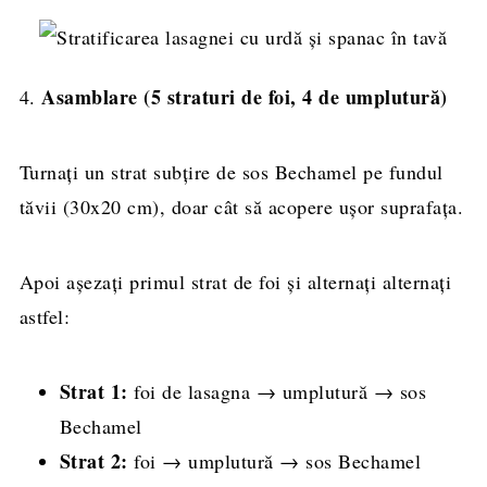
Asamblare (5 straturi de foi, 4 de umplutură)
4.
Turnați un strat subțire de sos Bechamel pe fundul
tăvii (30x20 cm), doar cât să acopere ușor suprafața.
Apoi așezați primul strat de foi și alternați alternați
astfel:
Strat 1:
foi de lasagna → umplutură → sos
Bechamel
Strat 2:
foi → umplutură → sos Bechamel