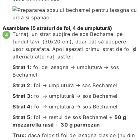
Asamblare (5 straturi de foi, 4 de umplutură)
Turnați un strat subțire de sos Bechamel pe
fundul tăvii (30x20 cm), doar cât să acopere
ușor suprafața. Apoi așezați primul strat de foi și
alternați alternați astfel:
Strat 1:
foi de lasagna → umplutură → sos
Bechamel
Strat 2:
foi → umplutură → sos Bechamel
Strat 3:
foi → umplutură → sos Bechamel
Strat 4:
foi → umplutură → sos Bechamel
Strat 5:
foi → restul de sos Bechamel +
50 g
mozzarella rasă
+
30 g parmezan
Truc:
dacă folosiți foi de lasagna clasice (nu din