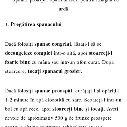
Pregătirea spanacului
1.
spanac congelat
Dacă folosiți
, lăsați-l să se
decongeleze complet
stoarceți-l
într-o sită, apoi
foarte bine
cu mâna sau într-un tifon curat. După
tocați spanacul grosier
stoarcere,
.
spanac proaspăt
Dacă folosiți
, curățați-l și opăriți-l
1-2 minute în apă clocotită cu sare. Scoateți-l într-un
stoarceți bine
tocați
bol cu apă rece, apoi
și
. Aveți
nevoie de aproximativ 500 g de frunze proaspete
pentru a obține cantitatea echivalentă cu cea