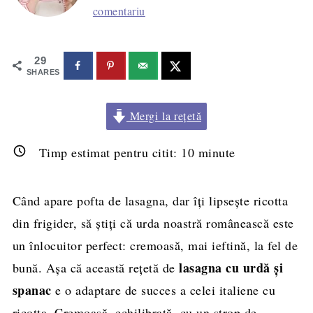
comentariu
29
SHARES
Mergi la rețetă
Timp estimat pentru citit:
10
minute
Când apare pofta de lasagna, dar îți lipsește ricotta
din frigider, să știți că urda noastră românească este
un înlocuitor perfect: cremoasă, mai ieftină, la fel de
lasagna cu urdă și
bună. Așa că această rețetă de
spanac
e o adaptare de succes a celei italiene cu
ricotta. Cremoasă, echilibrată, cu un strop de