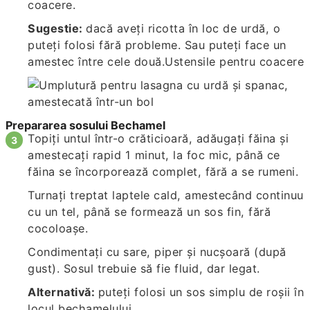
coacere.
Sugestie:
dacă aveți ricotta în loc de urdă, o
puteți folosi fără probleme. Sau puteți face un
amestec între cele două.Ustensile pentru coacere
Prepararea sosului Bechamel
Topiți untul într-o crăticioară, adăugați făina și
amestecați rapid 1 minut, la foc mic, până ce
făina se încorporează complet, fără a se rumeni.
Turnați treptat laptele cald, amestecând continuu
cu un tel, până se formează un sos fin, fără
cocoloașe.
Condimentați cu sare, piper și nucșoară (după
gust). Sosul trebuie să fie fluid, dar legat.
Alternativă:
puteți folosi un sos simplu de roșii în
locul bechamelului.