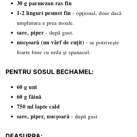
30 g parmezan ras fin
1-2 linguri pesmet fin
- opțional, doar dacă
umplutura e prea moale.
sare, piper
- după gust.
nucșoară (un vârf de cuțit)
- se potrivește
foarte bine cu urda și spanacul.
PENTRU SOSUL BECHAMEL:
60 g unt
60 g făină
750 ml lapte cald
sare, piper, nucșoară
- după gust
DEASUPRA: