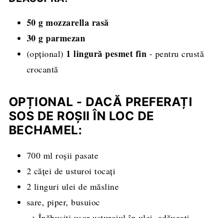
50 g mozzarella rasă
30 g parmezan
1 lingură pesmet fin
(opțional)
- pentru crustă
crocantă
OPȚIONAL - DACĂ PREFERAȚI
SOS DE ROȘII ÎN LOC DE
BECHAMEL
:
700 ml roșii pasate
2 căței de usturoi tocați
2 linguri ulei de măsline
sare, piper, busuioc
→ Înăbușiți ușor usturoiul în ulei, adăugați