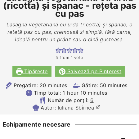
(ricotta) și spanac - rețeta pas
cu pas
Lasagna vegetariană cu urdă (ricotta) și spanac, o
rețetă pas cu pas, cremoasă și simplă, fără carne,
ideală pentru un prânz sau o cină gustoasă.
5
from 1 vote
Tipărește
Salvează pe Pinterest
minutes
minutes
Pregătire:
20
minutes
Gătire:
50
minutes
hour
minutes
Timp total:
1
hour
10
minutes
Număr de porții:
6
Autor:
Iuliana Sbîrnea
Echipamente necesare