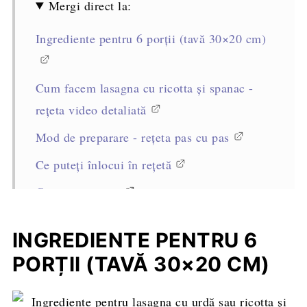
Mergi direct la:
Ingrediente pentru 6 porții (tavă 30×20 cm)
Cum facem lasagna cu ricotta și spanac -
rețeta video detaliată
Mod de preparare - rețeta pas cu pas
Ce puteți înlocui în rețetă
Cum se servește
Cum se păstrează
INGREDIENTE PENTRU 6
Sfaturi profesioniste pentru reușita rețetei
PORȚII (TAVĂ 30×20 CM)
Întrebări frecvente
Alte rețete vegetariene pe care să le încerci