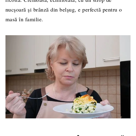
nucșoară și brânză din belșug, e perfectă pentru o
masă în familie.