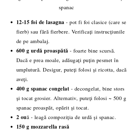
Rețeta completă, cantități și mod de
12-15 foi de lasagna
- pot fi foi clasice (care se
preparare
fierb) sau fără fierbere. Verificați instrucțiunile
de pe ambalaj.
600 g urdă proaspătă
- foarte bine scursă.
Dacă e prea moale, adăugați puțin pesmet în
umplutură. Desigur, puteți folosi și ricotta, dacă
aveți.
400 g spanac congelat
- decongelat, bine stors
și tocat grosier. Alternativ, puteți folosi ~ 500 g
spanac proaspăt, opărit și tocat.
2 ou
ă - leagă compoziția de urdă și spanac.
150 g mozzarella rasă