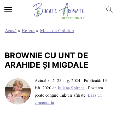
Acasă
»
Retete
»
Masa de Crăciun
BROWNIE CU UNT DE
ARAHIDE ȘI MIGDALE
Actualizată:
25 aug. 2024
· Publicată:
13
feb. 2020
de
Iuliana Sbîrnea
· Postarea
poate conține link-uri afiliate·
Lasă un
comentariu