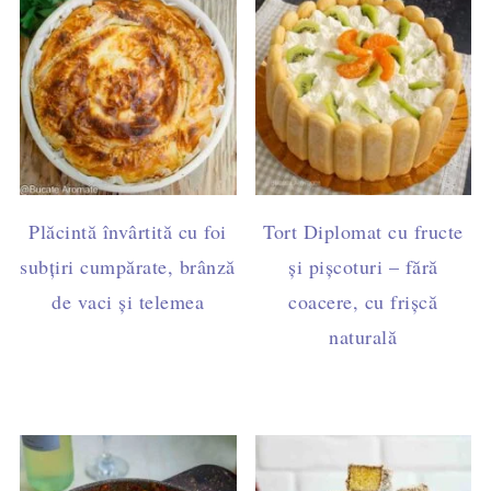
Plăcintă învârtită cu foi
Tort Diplomat cu fructe
subțiri cumpărate, brânză
și pișcoturi – fără
de vaci și telemea
coacere, cu frișcă
naturală