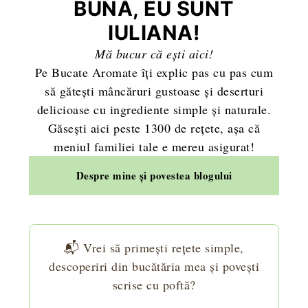
BUNĂ, EU SUNT
IULIANA!
Mă bucur că ești aici!
Pe Bucate Aromate îți explic pas cu pas cum
să gătești mâncăruri gustoase și deserturi
delicioase cu ingrediente simple și naturale.
Găsești aici peste 1300 de rețete, așa că
meniul familiei tale e mereu asigurat!
Despre mine și povestea blogului
📬 Vrei să primești rețete simple,
descoperiri din bucătăria mea și povești
scrise cu poftă?