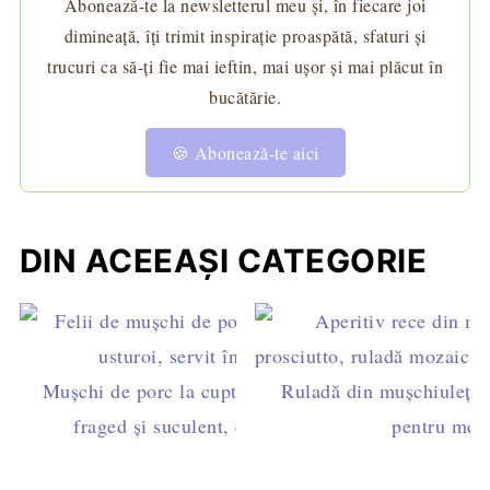
Abonează-te la newsletterul meu și, în fiecare joi
dimineață, îți trimit inspirație proaspătă, sfaturi și
trucuri ca să-ți fie mai ieftin, mai ușor și mai plăcut în
bucătărie.
🍪 Abonează-te aici
DIN ACEEAȘI CATEGORIE
Mușchi de porc la cuptor împănat cu usturoi –
Ruladă din mușchiuleț de
fraged și suculent, cu sos roșu din tavă
pentru mese