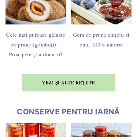
Cele mai pufoase găluște
Gem de prune simplu și
cu prune (gomboți) –
bun, 100% natural
Proaspete și a doua zi!
VEZI ȘI ALTE REȚETE
CONSERVE PENTRU IARNĂ