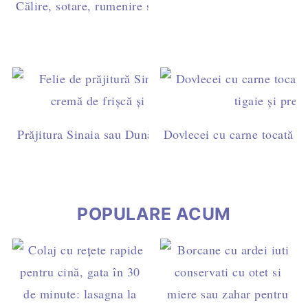
Călire, sotare, rumenire sau prăjire? Diferențe și timpi 
Prăjitura Sinaia sau Dunăreana cu pandișpan însiropat 
Dovlecei cu carne tocată de 
naturală
POPULARE ACUM