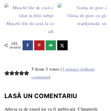
Gulaș de porc cu găluș
Mușchi file de casă la cuptor – rețetă simplă, fără
tradițională, simp
aditivi
161
SHARES
5 from 3 votes (
3 ratings without
comment
)
LASĂ UN COMENTARIU
Adresa ta de email nu va fi publicată.
Câmpurile