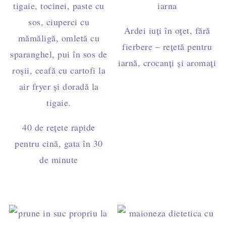
Ardei iuți în oțet, fără
fierbere – rețetă pentru
iarnă, crocanți și aromați
40 de rețete rapide
pentru cină, gata în 30
de minute