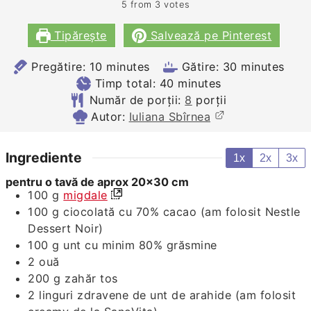
5
from
3
votes
Tipărește
Salvează pe Pinterest
minutes
minutes
Pregătire:
10
minutes
Gătire:
30
minutes
minutes
Timp total:
40
minutes
Număr de porții:
8
porții
Autor:
Iuliana Sbîrnea
Ingrediente
1x
2x
3x
pentru o tavă de aprox 20x30 cm
100
g
migdale
100
g
ciocolată cu 70% cacao (am folosit Nestle
Dessert Noir)
100
g
unt cu minim 80% grăsmine
2
ouă
200
g
zahăr tos
2
linguri zdravene
de unt de arahide (am folosit