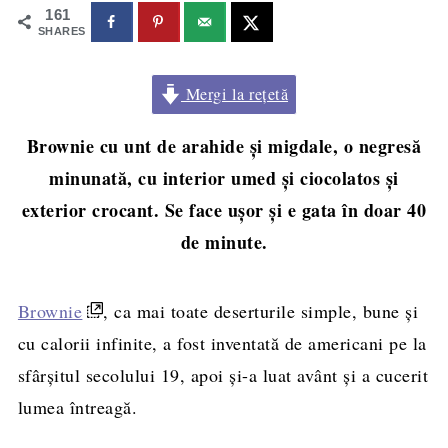
161
SHARES
Mergi la rețetă
Brownie cu unt de arahide și migdale, o negresă
minunată, cu interior umed și ciocolatos și
exterior crocant. Se face ușor și e gata în doar 40
de minute.
Brownie
, ca mai toate deserturile simple, bune și
cu calorii infinite, a fost inventată de americani pe la
sfârșitul secolului 19, apoi și-a luat avânt și a cucerit
lumea întreagă.