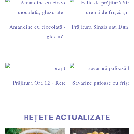
Amandine cu ciocolată – rețetă ușoară de casă, cu ga
Prăjitura Sinaia sau Dunăre
glazură simplă (fără fondant)
Prăjitura Ora 12 - Rețetă ușoară cu blat de cacao, fri
Savarine pufoase cu frișcă 
ciocolată
REȚETE ACTUALIZATE