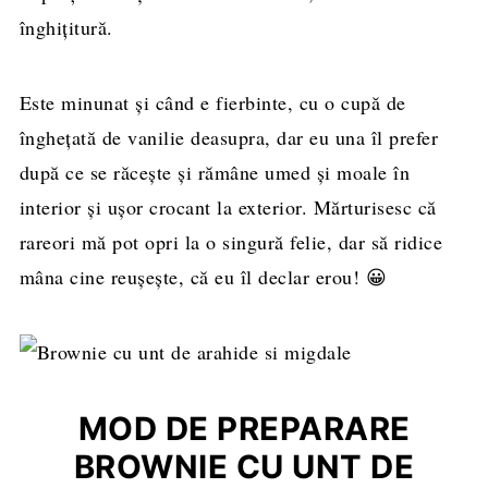
înghițitură.
Este minunat și când e fierbinte, cu o cupă de
înghețată de vanilie deasupra, dar eu una îl prefer
după ce se răcește și rămâne umed și moale în
interior și ușor crocant la exterior. Mărturisesc că
rareori mă pot opri la o singură felie, dar să ridice
mâna cine reușește, că eu îl declar erou! 😀
MOD DE PREPARARE
BROWNIE CU UNT DE