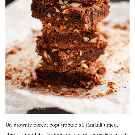
Un brownie corect copt trebuie să rămână umed,
cleios, ciocolatos în interior, dar să fie perfect uscat