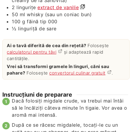
creamy de la SanoVita)
2
lingurițe
extract de vanilie
50
ml
whisky (sau un coniac bun)
100
g
făină tip 000
½
linguriță de sare
Ai o tavă diferită de cea din rețetă?
Folosește
calculatorul pentru tăvi
și adaptează rapid
cantitățile.
Vrei să transformi gramele în linguri, căni sau
pahare?
Folosește
convertorul culinar gratuit
.
Instrucțiuni de preparare
Dacă folosiți migdale crude, va trebui mai întâi
să le încălziți câteva minute în tigaie. Vor avea o
aromă mai intensă.
După ce se răcesc migdalele, tocați-le cu un