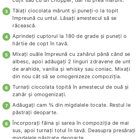
cuțit sau cu un chopper, dar nu prea mărunt.
Tăiați ciocolata mărunt și puneți-o la topit
împreună cu untul. Lăsați amestecul să se
răcească.
Aprindeți cuptorul la 180 de grade și puneți o
hârtie de copt în tavă.
Mixați ouăle împreună cu zahărul până când se
albesc, apoi adăugați 2 linguri zdravene de unt
de arahide, vanilia și whisky sau coniac. Mixați
din nou cât să se omogenizeze compoziția.
Turnați ciocolata topită în amestecul de ouă și
zahăr și omogenizați.
Adăugați cam ¾ din migdalele tocate. Restul le
păstrați deoparte.
Încorporați făina și sarea în compoziția de mai
sus, apoi turnați totul în tavă. Deasupra presărați
migdalele păstrate deoparte.