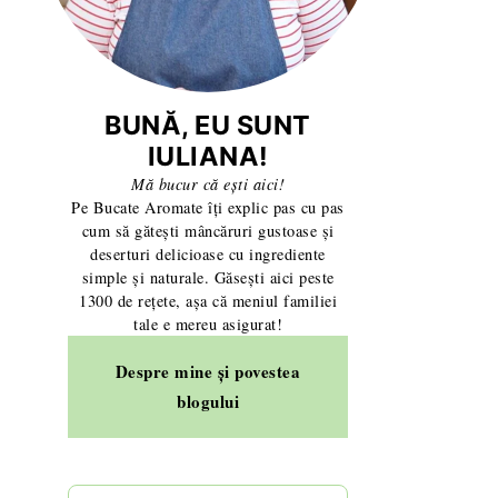
BUNĂ, EU SUNT
IULIANA!
Mă bucur că ești aici!
Pe Bucate Aromate îți explic pas cu pas
cum să gătești mâncăruri gustoase și
deserturi delicioase cu ingrediente
simple și naturale. Găsești aici peste
1300 de rețete, așa că meniul familiei
tale e mereu asigurat!
Despre mine și povestea
blogului