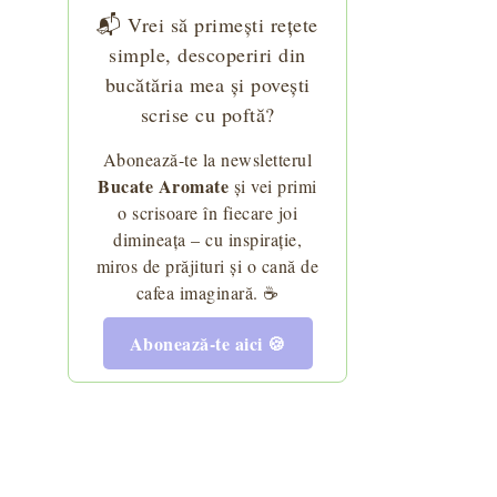
📬 Vrei să primești rețete
simple, descoperiri din
bucătăria mea și povești
scrise cu poftă?
Abonează-te la newsletterul
Bucate Aromate
și vei primi
o scrisoare în fiecare joi
dimineața – cu inspirație,
miros de prăjituri și o cană de
cafea imaginară. ☕
Abonează-te aici 🍪