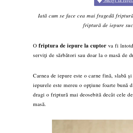
Iată cum se face cea mai fragedă friptură
friptură de iepure su
friptura de iepure la cuptor
O
va fi întotd
serviți de sărbători sau doar la o masă de 
Carnea de iepure este o carne fină, slabă și
iepurele este mereu o opțiune foarte bună da
dragi o friptură mai deosebită decât cele d
masă.