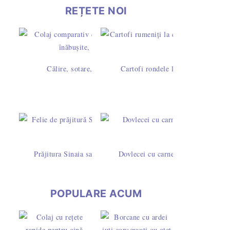
REȚETE NOI
Călire, sotare, rumenire sau prăjire? Diferențe și timpi la 
Cartofi rondele la cuptor cu pesto 
Prăjitura Sinaia sau Dunăreana cu pandișpan însiropat și frișc
Dovlecei cu carne tocată de pui în s
POPULARE ACUM