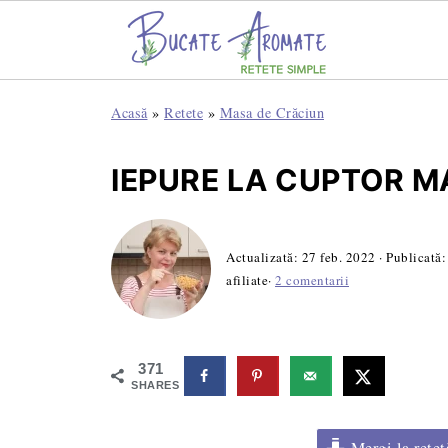
Acasă
»
Retete
»
Masa de Crăciun
IEPURE LA CUPTOR MA
Actualizată:
27 feb. 2022
· Publicată
afiliate·
2 comentarii
371
SHARES
Mergi la rețet