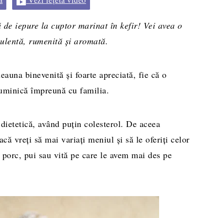
 de iepure la cuptor marinat în kefir! Vei avea o
culentă, rumenită și aromată.
eauna binevenită și foarte apreciată, fie că o
duminică împreună cu familia.
 dietetică, având puțin colesterol. De aceea
că vreți să mai variați meniul și să le oferiți celor
e porc, pui sau vită pe care le avem mai des pe