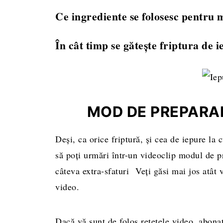
Ambele variante sunt delicioase. Iepurele
Ce ingrediente se folosesc pentru 
superior celui de crescătorie, dar va ave
Pentru marinare folosim un produs lactat f
lung de marinare și de gătire în cuptor. I
În cât timp se gătește friptura de 
lămâie și condimente. Vă recomand să aleg
carnea mult mai fragedă.
Pentru un iepure sălbatic, timpul de gătir
rezultate.
iepure de crescătorie, în jur de 1 oră. O
animalului și de felul în care a fost crescu
MOD DE PREPARAR
ușor în carne.
Deși, ca orice friptură, și cea de iepure la 
să poți urmări într-un videoclip modul de pr
câteva extra-sfaturi Veți găsi mai jos atât v
video.
Dacă vă sunt de folos rețetele video, abona