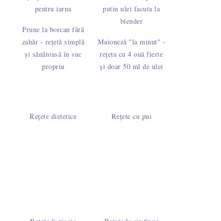
Prune la borcan fără
zahăr - rețetă simplă
Maioneză "la minut" -
și sănătoasă în suc
rețeta cu 4 ouă fierte
propriu
și doar 50 ml de ulei
Rețete dietetice
Rețete cu pui