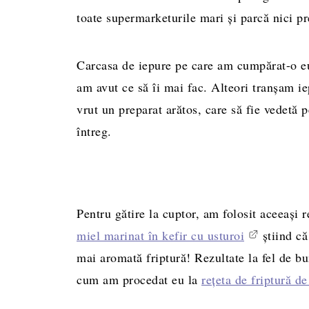
toate supermarketurile mari și parcă nici pre
Carcasa de iepure pe care am cumpărat-o eu 
am avut ce să îi mai fac. Alteori tranșam ie
vrut un preparat arătos, care să fie vedetă 
întreg.
Pentru gătire la cuptor, am folosit aceeași 
miel marinat în kefir cu usturoi
știind că
mai aromată friptură! Rezultate la fel de bun
cum am procedat eu la
rețeta de friptură d