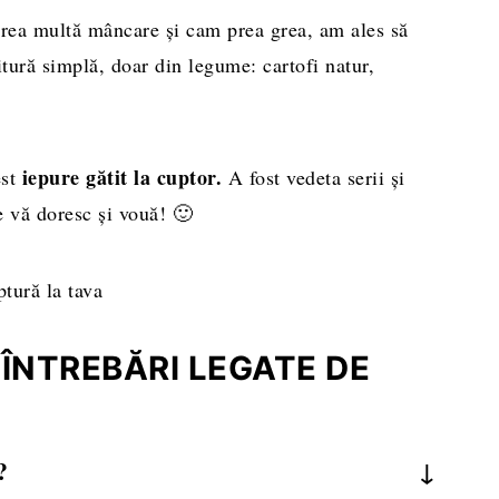
prea multă mâncare și cam prea grea, am ales să
tură simplă, doar din legume: cartofi natur,
iepure gătit la cuptor.
est
A fost vedeta serii și
e vă doresc și vouă! 🙂
ÎNTREBĂRI LEGATE DE
?