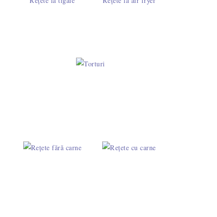
Rețete la tigaie
Rețete la air fryer