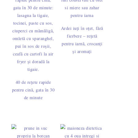
Ardei iuți în oțet, fără
fierbere – rețetă
pentru iarnă, crocanți
și aromați
40 de rețete rapide
pentru cină, gata în 30
de minute