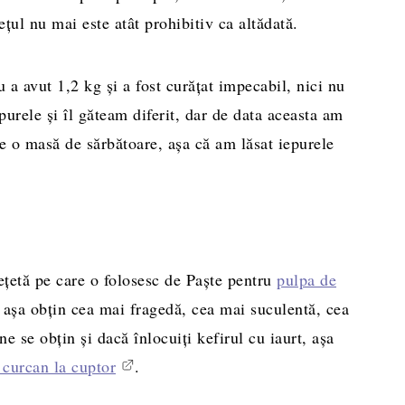
țul nu mai este atât prohibitiv ca altădată.
a avut 1,2 kg și a fost curățat impecabil, nici nu
purele și îl găteam diferit, dar de data aceasta am
pe o masă de sărbătoare, așa că am lăsat iepurele
rețetă pe care o folosesc de Paște pentru
pulpa de
 așa obțin cea mai fragedă, cea mai suculentă, cea
e se obțin și dacă înlocuiți kefirul cu iaurt, așa
e curcan la cuptor
.