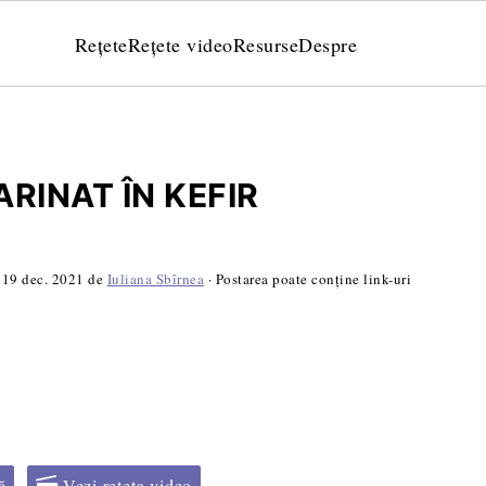
Rețete
Rețete video
Resurse
Despre
RINAT ÎN KEFIR
:
19 dec. 2021
de
Iuliana Sbîrnea
· Postarea poate conține link-uri
ă
Vezi rețeta video