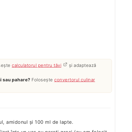
sește
calculatorul pentru tăvi
și adaptează
ăni sau pahare?
Folosește
convertorul culinar
l, amidonul şi 100 ml de lapte.