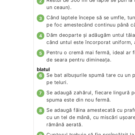
Restul de 300 ml de lapte se pun la f
un ceaun).
Când laptele începe să se umfle, tu
pe foc amestecând continuu până câ
Dăm deoparte şi adăugăm untul tăiat
când untul este încorporat uniform,
Pentru o cremă mai fermă, ideal ar fi 
de seara pentru dimineaţa.
blatul
Se bat albuşurile spumă tare cu un 
pe teluri.
Se adaugă zahărul, fiecare lingură p
spuma este din nou fermă.
Se adaugă făina amestecată cu praf
cu un tel de mână, cu miscări uşoare
rămână aerată.
Cuptorul trebuie să fie preîncălzit l