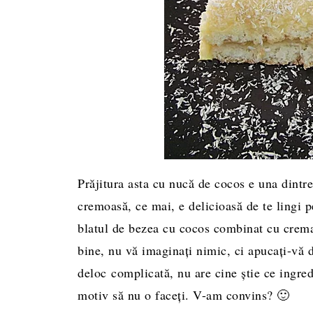
Prăjitura asta cu nucă de cocos e una dintre
cremoasă, ce mai, e delicioasă de te lingi pe
blatul de bezea cu cocos combinat cu crema
bine, nu vă imaginaţi nimic, ci apucaţi-vă d
deloc complicată, nu are cine ştie ce ingre
motiv să nu o faceţi. V-am convins? 🙂