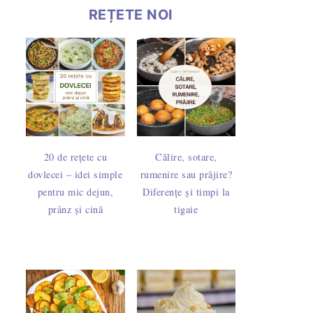
REȚETE NOI
20 de rețete cu
Călire, sotare,
dovlecei – idei simple
rumenire sau prăjire?
pentru mic dejun,
Diferențe și timpi la
prânz și cină
tigaie