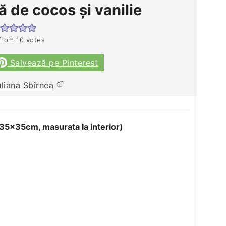
ă de cocos şi vanilie
from
10
votes
Salvează pe Pinterest
uliana Sbîrnea
 35x35cm, masurata la interior)