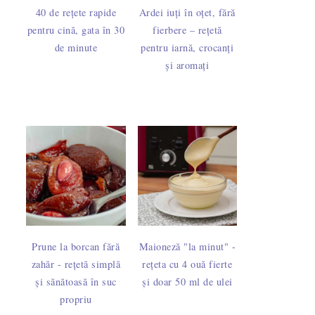
40 de rețete rapide
Ardei iuți în oțet, fără
pentru cină, gata în 30
fierbere – rețetă
de minute
pentru iarnă, crocanți
și aromați
Prune la borcan fără
Maioneză "la minut" -
zahăr - rețetă simplă
rețeta cu 4 ouă fierte
și sănătoasă în suc
și doar 50 ml de ulei
propriu