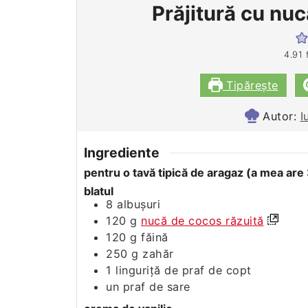
Prăjitură cu nuc
4.91
Tipărește
Autor:
I
Ingrediente
pentru o tavă tipică de aragaz (a mea are
blatul
8
albuşuri
120
g
nucă de cocos răzuită
120
g
făină
250
g
zahăr
1
linguriţă de praf de copt
un praf de sare