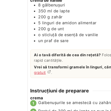
crema de vanilie
8
gălbenuşuri
350
ml
de lapte
200
g
zahăr
5
linguri de amidon alimentar
200
g
de unt
o sticluţă de esenţă de vanilie
un praf de sare
Ai o tavă diferită de cea din rețetă?
Folo
rapid cantitățile.
Vrei să transformi gramele în linguri, c
gratuit
.
Instrucțiuni de preparare
crema
Galbenuşurile se amestecă cu zahăru