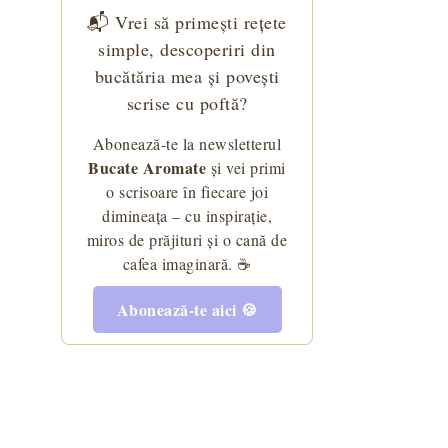
📬 Vrei să primești rețete
simple, descoperiri din
bucătăria mea și povești
scrise cu poftă?
Abonează-te la newsletterul
Bucate Aromate
și vei primi
o scrisoare în fiecare joi
dimineața – cu inspirație,
miros de prăjituri și o cană de
cafea imaginară. ☕
Abonează-te aici 🍪