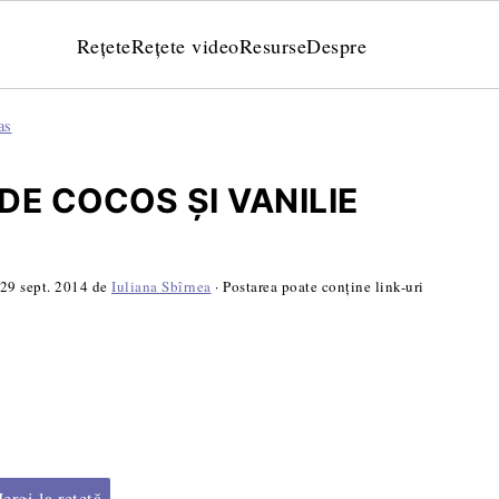
Rețete
Rețete video
Resurse
Despre
as
DE COCOS ŞI VANILIE
29 sept. 2014
de
Iuliana Sbîrnea
· Postarea poate conține link-uri
rgi la rețetă