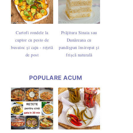
Cartofi rondele la
Prăjitura Sinaia sau
cuptor cu pesto de
Dunăreana cu
busuioc și caju - rețetă
pandișpan însiropat și
de post
frișcă naturală
POPULARE ACUM