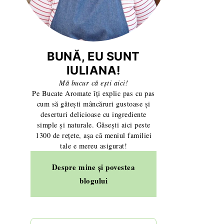
BUNĂ, EU SUNT
IULIANA!
Mă bucur că ești aici!
Pe Bucate Aromate îți explic pas cu pas
cum să gătești mâncăruri gustoase și
deserturi delicioase cu ingrediente
simple și naturale. Găsești aici peste
1300 de rețete, așa că meniul familiei
tale e mereu asigurat!
Despre mine și povestea
blogului