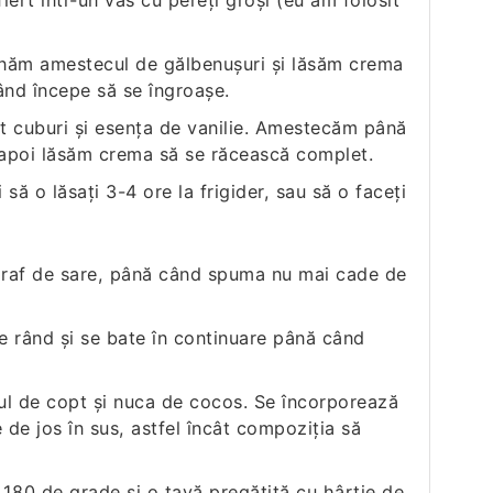
iert într-un vas cu pereţi groşi (eu am folosit
rnăm amestecul de gălbenuşuri şi lăsăm crema
nd începe să se îngroașe.
 cuburi şi esenţa de vanilie. Amestecăm până
 apoi lăsăm crema să se răcească complet.
să o lăsaţi 3-4 ore la frigider, sau să o faceţi
praf de sare, până când spuma nu mai cade de
e rând şi se bate în continuare până când
ul de copt şi nuca de cocos. Se încorporează
 de jos în sus, astfel încât compoziţia să
a 180 de grade şi o tavă pregătită cu hârtie de