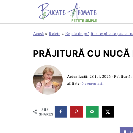
Acasă
»
Retete
»
Rețete de prăjituri explicate pas cu p
PRĂJITURĂ CU NUCĂ 
Actualizată:
28 iul. 2026
· Publicată:
afiliate·
6 comentarii
767
SHARES
Me