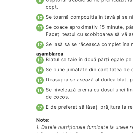
copt.
Se toarnă compoziţia în tavă şi se ni
Se coace aproximativ 15 minute, pâ
Faceţi testul cu scobitoarea să vă as
Se lasă să se răcească complet înain
asamblarea
Blatul se taie în două părţi egale pe
Se pune jumătate din cantitatea de 
Deasupra se aşează al doilea blat, p
Se nivelează crema cu dosul unei lin
de cocos.
E de preferat să lăsaţi prăjitura la r
Note:
1. Datele nutriționale furnizate la unele rețete sunt estimative, iar rolul lor este doar