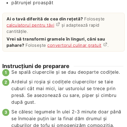
pătrunjel proaspăt
Ai o tavă diferită de cea din rețetă?
Folosește
calculatorul pentru tăvi
și adaptează rapid
cantitățile.
Vrei să transformi gramele în linguri, căni sau
pahare?
Folosește
convertorul culinar gratuit
.
Instrucțiuni de preparare
Se spală ciupercile şi se dau deoparte codiţele.
Ardeiul şi roşia şi codiţele ciupercilor se taie
cuburi cât mai mici, iar usturoiul se trece prin
presă. Se asezonează cu sare, piper şi cimbru
după gust.
Se călesc legumele în ulei 2-3 minute doar până
se înmoaie puţin iar la final dăm drumul şi
cuburilor de tofu şi omogenizăm compoziţia.