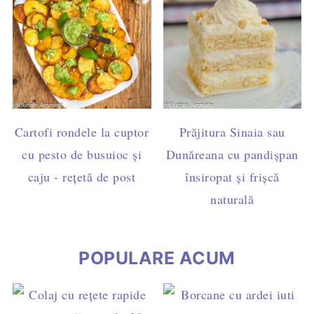
Cartofi rondele la cuptor
Prăjitura Sinaia sau
cu pesto de busuioc și
Dunăreana cu pandișpan
caju - rețetă de post
însiropat și frișcă
naturală
POPULARE ACUM