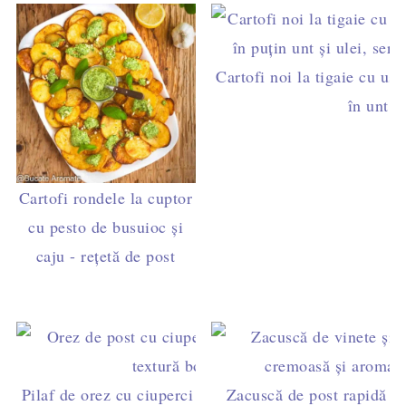
Cartofi noi la tigaie cu ust
în unt și
Cartofi rondele la cuptor
cu pesto de busuioc și
caju - rețetă de post
Pilaf de orez cu ciuperci de post la cuptor – rețetă
Zacuscă de post rapidă din