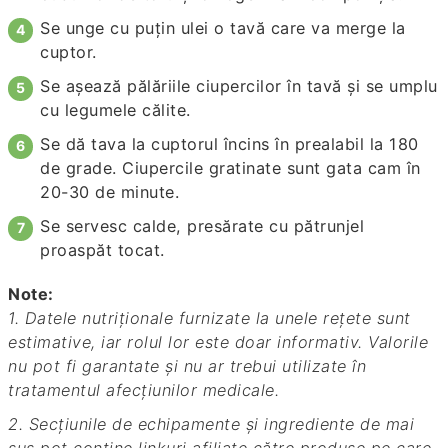
Se unge cu puţin ulei o tavă care va merge la
cuptor.
Se aşează pălăriile ciupercilor în tavă şi se umplu
cu legumele călite.
Se dă tava la cuptorul încins în prealabil la 180
de grade. Ciupercile gratinate sunt gata cam în
20-30 de minute.
Se servesc calde, presărate cu pătrunjel
proaspăt tocat.
Note:
1. Datele nutriționale furnizate la unele rețete sunt
estimative, iar rolul lor este doar informativ. Valorile
nu pot fi garantate și nu ar trebui utilizate în
tratamentul afecțiunilor medicale.
2. Secțiunile de echipamente și ingrediente de mai
sus pot conține linkuri afiliate către produse pe care