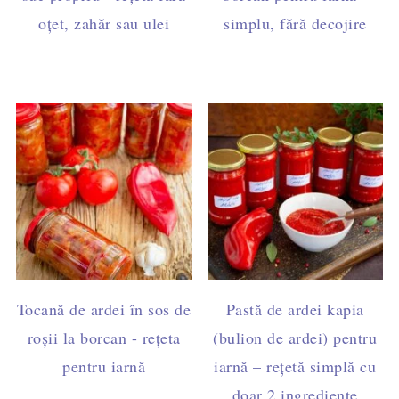
oțet, zahăr sau ulei
simplu, fără decojire
Tocană de ardei în sos de
Pastă de ardei kapia
roșii la borcan - rețeta
(bulion de ardei) pentru
pentru iarnă
iarnă – rețetă simplă cu
doar 2 ingrediente