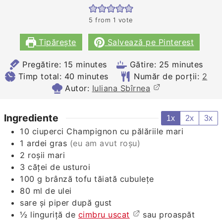
5
from 1 vote
Tipărește
Salvează pe Pinterest
minutes
minutes
Pregătire:
15
minutes
Gătire:
25
minutes
minutes
Timp total:
40
minutes
Număr de porții:
2
Autor:
Iuliana Sbîrnea
Ingrediente
1x
2x
3x
10
ciuperci Champignon cu pălăriile mari
1
ardei gras
(eu am avut roşu)
2
roşii mari
3
căţei de usturoi
100
g
brânză tofu tăiată cubuleţe
80
ml
de ulei
sare şi piper după gust
½
linguriţă de
cimbru uscat
sau proaspăt