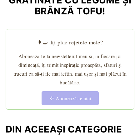
GRATINATE CU LEGUME ŞI
BRÂNZĂ TOFU!
👩‍🍳 Îți plac rețetele mele?
Abonează-te la newsletterul meu și, în fiecare joi
dimineață, îți trimit inspirație proaspătă, sfaturi și
trucuri ca să-ți fie mai ieftin, mai ușor și mai plăcut în
bucătărie.
🍪 Abonează-te aici
DIN ACEEAȘI CATEGORIE