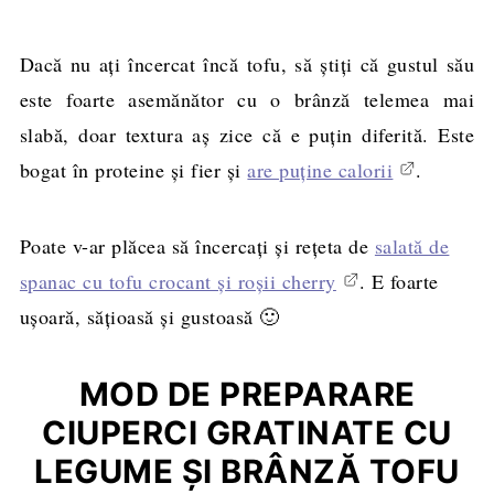
Dacă nu aţi încercat încă tofu, să ştiţi că gustul său
este foarte asemănător cu o brânză telemea mai
slabă, doar textura aş zice că e puţin diferită. Este
bogat în proteine şi fier şi
are puţine calorii
.
Poate v-ar plăcea să încercaţi şi reţeta de
salată de
spanac cu tofu crocant şi roşii cherry
. E foarte
uşoară, săţioasă şi gustoasă 🙂
MOD DE PREPARARE
CIUPERCI GRATINATE CU
LEGUME ŞI BRÂNZĂ TOFU