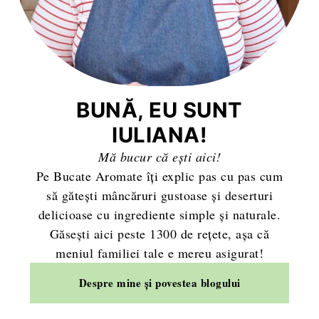
BUNĂ, EU SUNT
IULIANA!
Mă bucur că ești aici!
Pe Bucate Aromate îți explic pas cu pas cum
să gătești mâncăruri gustoase și deserturi
delicioase cu ingrediente simple și naturale.
Găsești aici peste 1300 de rețete, așa că
meniul familiei tale e mereu asigurat!
Despre mine și povestea blogului