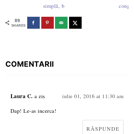
simplă, bob cu bob
congel
89
SHARES
COMENTARII
Laura C.
a zis
iulie 01, 2016 at 11:30 am
Dap! Le-as incerca!
RĂSPUNDE