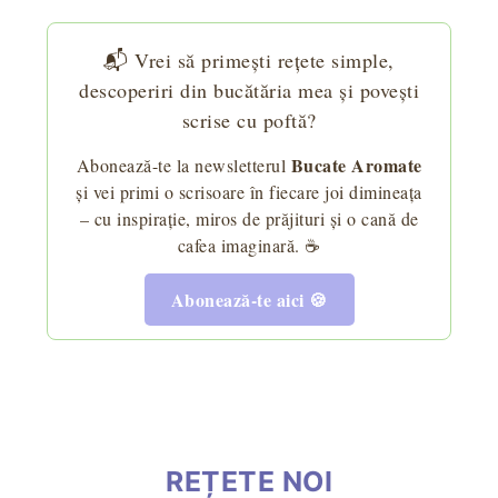
📬 Vrei să primești rețete simple,
descoperiri din bucătăria mea și povești
scrise cu poftă?
Bucate Aromate
Abonează-te la newsletterul
și vei primi o scrisoare în fiecare joi dimineața
– cu inspirație, miros de prăjituri și o cană de
cafea imaginară. ☕
Abonează-te aici 🍪
REȚETE NOI