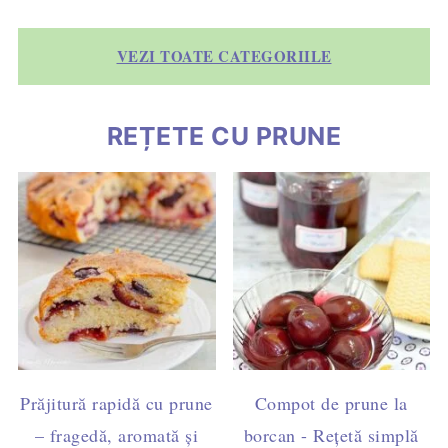
VEZI TOATE CATEGORIILE
REȚETE CU PRUNE
Prăjitură rapidă cu prune
Compot de prune la
– fragedă, aromată și
borcan - Rețetă simplă