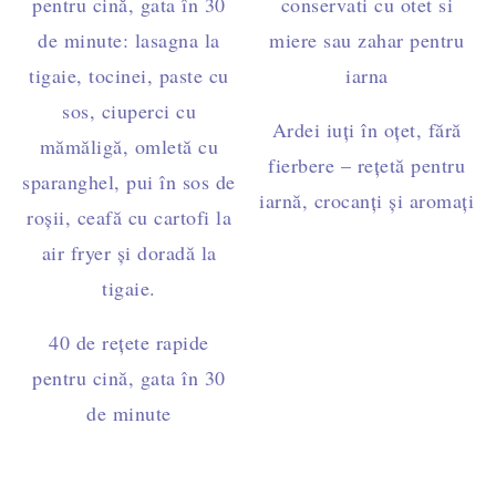
Ardei iuți în oțet, fără
fierbere – rețetă pentru
iarnă, crocanți și aromați
40 de rețete rapide
pentru cină, gata în 30
de minute