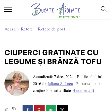
Acasă
»
Retete
»
Rețete de post
CIUPERCI GRATINATE CU
LEGUME ŞI BRÂNZĂ TOFU
Actualizată:
7 dec. 2024
· Publicată:
1 iul.
2016
de
Iuliana Sbîrnea
· Postarea poate
conține link-uri afiliate·
4 comentarii
89