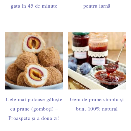
gata în 45 de minute
pentru iarnă
Cele mai pufoase găluște
Gem de prune simplu și
cu prune (gomboți) –
bun, 100% natural
Proaspete și a doua zi!