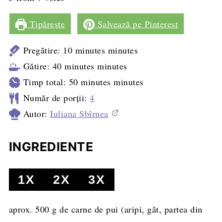
Tipărește
Salvează pe Pinterest
Pregătire:
10
minutes
minutes
Gătire:
40
minutes
minutes
Timp total:
50
minutes
minutes
Număr de porții:
4
Autor:
Iuliana Sbîrnea
INGREDIENTE
1X
2X
3X
aprox. 500 g de carne de pui
(aripi, gât, partea din