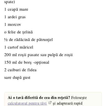
spate)
1
ceapă mare
1
ardei gras
1
morcov
o felie de țelină
½
de rădăcină de pătrunjel
1
cartof măricel
200
ml
roşii pasate sau pulpă de roşii
150
ml
de borş -opţional
2
cuiburi de fidea
sare după gust
Ai o tavă diferită de cea din rețetă?
Folosește
calculatorul pentru tăvi
și adaptează rapid