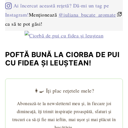
Ai încercat această rețetă? Dă-mi un tag pe
Instagram!
Menționează
@iuliana_bucate_aromate
ca să te pot găsi!
POFTĂ BUNĂ LA CIORBA DE PUI
CU FIDEA ŞI LEUŞTEAN!
👩‍🍳 Îți plac rețetele mele?
Abonează-te la newsletterul meu și, în fiecare joi
dimineață, îți trimit inspirație proaspătă, sfaturi și
trucuri ca să-ți fie mai ieftin, mai ușor și mai plăcut în
bucătărie.