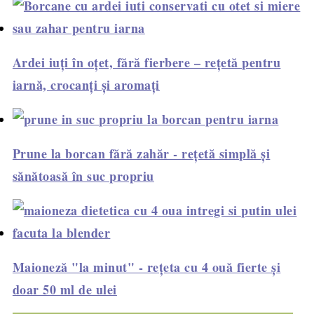
Ardei iuți în oțet, fără fierbere – rețetă pentru
iarnă, crocanți și aromați
Prune la borcan fără zahăr - rețetă simplă și
sănătoasă în suc propriu
Maioneză "la minut" - rețeta cu 4 ouă fierte și
doar 50 ml de ulei