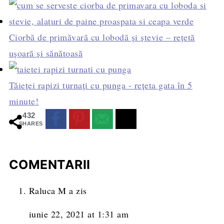
Ciorbă de primăvară cu lobodă și ștevie – rețetă
ușoară și sănătoasă
Tăieței rapizi turnați cu punga - rețeta gata în 5
minute!
432
SHARES
COMENTARII
Raluca M
a zis
iunie 22, 2021 at 1:31 am