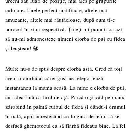
urechi sau luări de poziţie, mai ales pe grupurile
culinare. Unele perfect justificate, altele mai
amuzante, altele mai răutăcioase, după cum ţi-e
norocul în ziua respectivă. Ţineţi-mi pumnii ca azi
să nu-mi admonesteze nimeni ciorba de pui cu fidea
şi leuştean! 😀
Multe nu-s de spus despre ciorba asta. Cred că toţi
avem o ciorbă al cărei gust ne teleportează
instantaneu la mama acasă. La mine e ciorba de pui,
cu fidea fină ca firul de aţă. Parcă o şi văd pe mama
zdrobind în palmă cuibul de fidea şi dându-i drumul
în oală, apoi amestecând cu lingura de lemn să se
desfacă ghemotocul ca să fiarbă fideaua bine. La fel