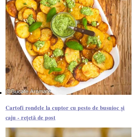
Cartofi rondele la cuptor cu pesto de busuioc și
caju - rețetă de post