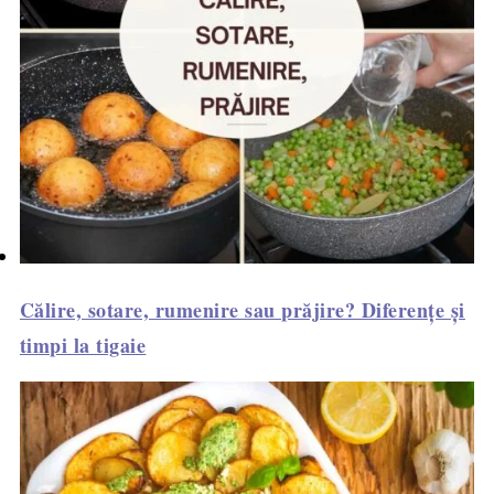
Călire, sotare, rumenire sau prăjire? Diferențe și
timpi la tigaie