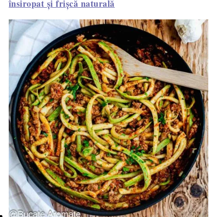
însiropat și frișcă naturală