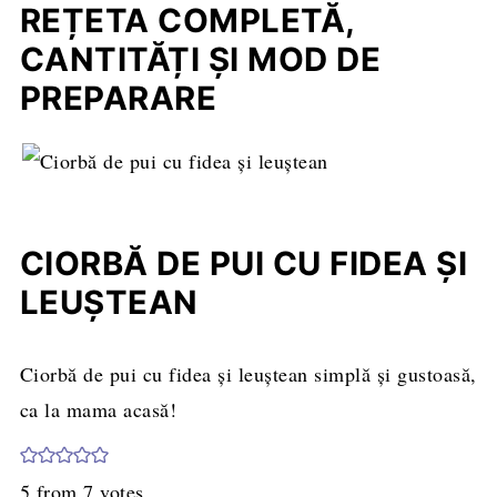
REȚETA COMPLETĂ,
CANTITĂȚI ȘI MOD DE
PREPARARE
CIORBĂ DE PUI CU FIDEA ŞI
LEUŞTEAN
Ciorbă de pui cu fidea şi leuştean simplă și gustoasă,
ca la mama acasă!
5
from
7
votes