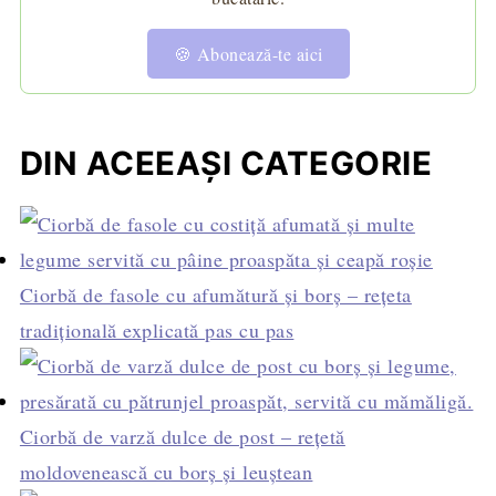
🍪 Abonează-te aici
DIN ACEEAȘI CATEGORIE
Ciorbă de fasole cu afumătură și borș – rețeta
tradițională explicată pas cu pas
Ciorbă de varză dulce de post – rețetă
moldovenească cu borș și leuștean