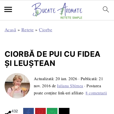
Acasă
»
Retete
»
Ciorbe
CIORBĂ DE PUI CU FIDEA
ŞI LEUŞTEAN
Actualizată:
20 ian. 2026
· Publicată:
21
nov. 2016
de
Iuliana Sbîrnea
· Postarea
poate conține link-uri afiliate·
8 comentarii
432