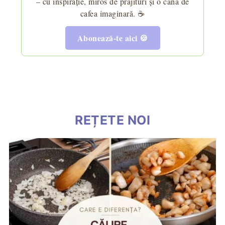
– cu inspirație, miros de prăjituri și o cană de
cafea imaginară. ☕
Abonează-te aici 🍪
REȚETE NOI