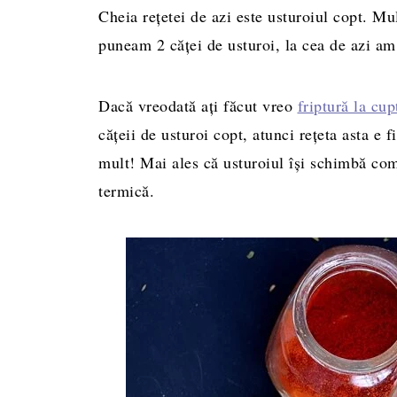
Cheia reţetei de azi este usturoiul copt. M
puneam 2 căţei de usturoi, la cea de azi am
Dacă vreodată aţi făcut vreo
friptură la cup
căţeii de usturoi copt, atunci reţeta asta e 
mult! Mai ales că usturoiul îşi schimbă com
termică.