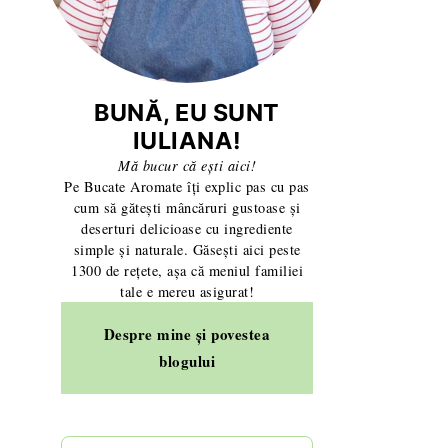
BUNĂ, EU SUNT
IULIANA!
Mă bucur că ești aici!
Pe Bucate Aromate îți explic pas cu pas
cum să gătești mâncăruri gustoase și
deserturi delicioase cu ingrediente
simple și naturale. Găsești aici peste
1300 de rețete, așa că meniul familiei
tale e mereu asigurat!
Despre mine și povestea
blogului