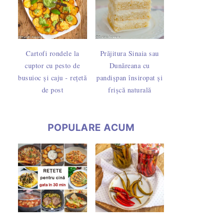
Cartofi rondele la
Prăjitura Sinaia sau
cuptor cu pesto de
Dunăreana cu
busuioc și caju - rețetă
pandișpan însiropat și
de post
frișcă naturală
POPULARE ACUM