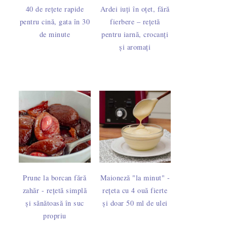
40 de rețete rapide
Ardei iuți în oțet, fără
pentru cină, gata în 30
fierbere – rețetă
de minute
pentru iarnă, crocanți
și aromați
Prune la borcan fără
Maioneză "la minut" -
zahăr - rețetă simplă
rețeta cu 4 ouă fierte
și sănătoasă în suc
și doar 50 ml de ulei
propriu