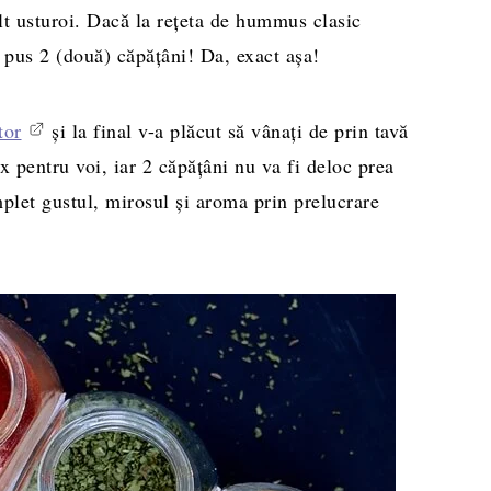
ult usturoi. Dacă la reţeta de hummus clasic
 pus 2 (două) căpăţâni! Da, exact aşa!
tor
şi la final v-a plăcut să vânaţi de prin tavă
fix pentru voi, iar 2 căpăţâni nu va fi deloc prea
plet gustul, mirosul şi aroma prin prelucrare