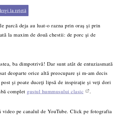
rgi la rețetă
e parcă deja au luat-o razna prin oraş şi prin
ată la maxim de două chestii: de porc şi de
stea, ba dimpotrivă! Dar sunt atât de entuziasmată
at deoparte orice altă preocupare şi m-am decis
post şi poate duceţi lipsă de inspiraţie şi veţi dori
imbă complet
gustul hummusului clasic
.
 video pe canalul de YouTube. Click pe fotografia