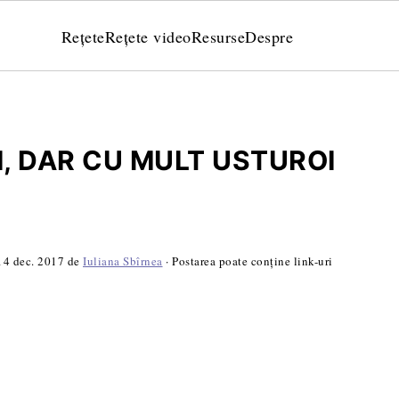
Rețete
Rețete video
Resurse
Despre
, DAR CU MULT USTUROI
14 dec. 2017
de
Iuliana Sbîrnea
· Postarea poate conține link-uri