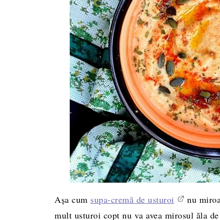
Aşa cum
supa-cremă de usturoi
nu miroa
mult usturoi copt nu va avea mirosul ăla de