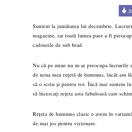
Me
Suntem la jumătatea lui decembrie. Lucruril
magazine, iar toată lumea pare a fi preocup
cadourile de sub brad.
Nu că pe mine nu m-ar preocupa lucrurile a
de noua mea reţetă de hummus, încât am lăs
să o scriu şi pentru voi. Încă mai suntem în 
să încercaţi reţeta asta fabuloasă care sch
Rețeta de hummus clasic o avem în variantă
de mai jos pentru vizionare.