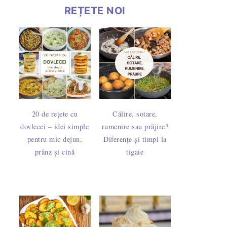
REȚETE NOI
20 de rețete cu
Călire, sotare,
dovlecei – idei simple
rumenire sau prăjire?
pentru mic dejun,
Diferențe și timpi la
prânz și cină
tigaie