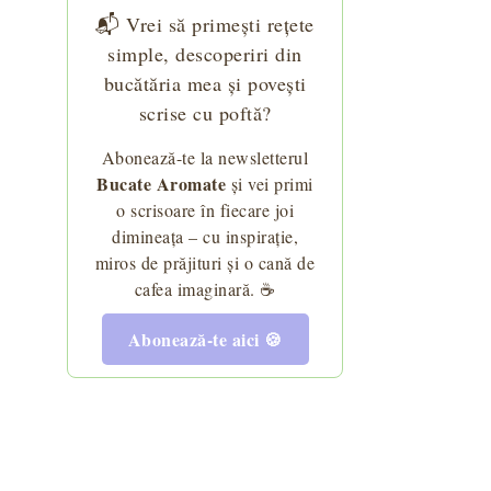
📬 Vrei să primești rețete
simple, descoperiri din
bucătăria mea și povești
scrise cu poftă?
Abonează-te la newsletterul
Bucate Aromate
și vei primi
o scrisoare în fiecare joi
dimineața – cu inspirație,
miros de prăjituri și o cană de
cafea imaginară. ☕
Abonează-te aici 🍪