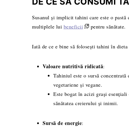
DE CE SĂ CONSUMI TAH
Rețeta completă, cantități și mod de pr
Susanul și implicit tahini care este o pastă
multiplele lui
beneficii
pentru sănătate.
Iată de ce e bine să folosești tahini în dieta
Valoare nutritivă ridicată
:
Tahiniul este o sursă concentrată d
vegetariene și vegane.
Este bogat în acizi grași esențial
sănătatea creierului și inimii.
Sursă de energie
: