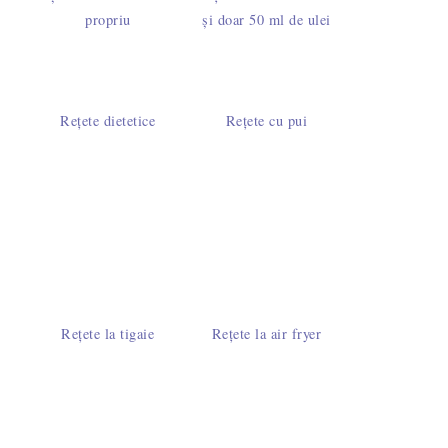
propriu
și doar 50 ml de ulei
Rețete dietetice
Rețete cu pui
Rețete la tigaie
Rețete la air fryer