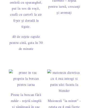
fierbere – rețetă
pentru iarnă, crocanți
și aromați
40 de rețete rapide
pentru cină, gata în 30
de minute
Prune la borcan fără
zahăr - rețetă simplă
Maioneză "la minut" -
și sănătoasă în suc
rețeta cu 4 ouă fierte