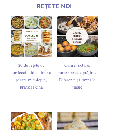
REȚETE NOI
20 de rețete cu
Călire, sotare,
dovlecei – idei simple
rumenire sau prăjire?
pentru mic dejun,
Diferențe și timpi la
prânz și cină
tigaie