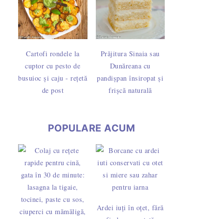
Cartofi rondele la
Prăjitura Sinaia sau
cuptor cu pesto de
Dunăreana cu
busuioc și caju - rețetă
pandișpan însiropat și
de post
frișcă naturală
POPULARE ACUM
Ardei iuți în oțet, fără