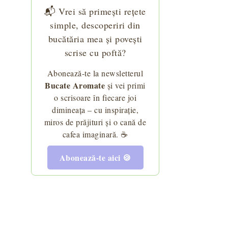
📬 Vrei să primești rețete
simple, descoperiri din
bucătăria mea și povești
scrise cu poftă?
Abonează-te la newsletterul
Bucate Aromate
și vei primi
o scrisoare în fiecare joi
dimineața – cu inspirație,
miros de prăjituri și o cană de
cafea imaginară. ☕
Abonează-te aici 🍪