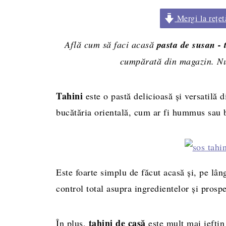
Mergi la rețet
Află cum să faci acasă
pasta de susan - 
cumpărată din magazin. Nu 
Tahini
este o pastă delicioasă și versatilă 
bucătăria orientală, cum ar fi hummus sau
Este foarte simplu de făcut acasă și, pe lâng
control total asupra ingredientelor și prospe
tahini de casă
În plus,
este mult mai iefti