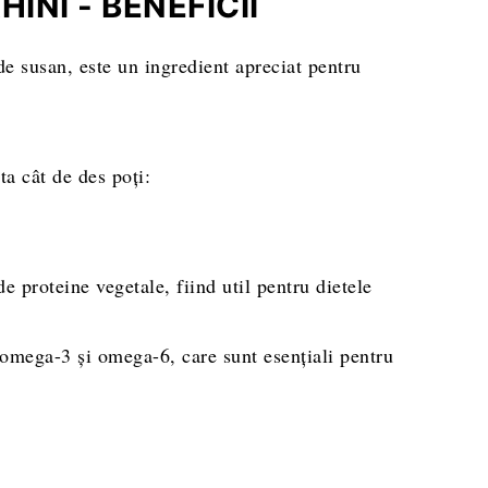
INI - BENEFICII
eparare
 de susan, este un ingredient apreciat pentru
 ta cât de des poți:
e proteine vegetale, fiind util pentru dietele
i omega-3 și omega-6, care sunt esențiali pentru