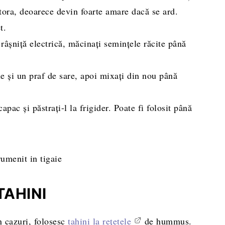
tora, deoarece devin foarte amare dacă se ard.
t.
râșniță electrică, măcinați semințele răcite până
e și un praf de sare, apoi mixați din nou până
apac și păstrați-l la frigider. Poate fi folosit până
TAHINI
n cazuri, folosesc
tahini la rețetele
de hummus.