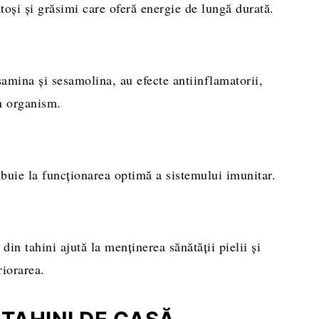
toși și grăsimi care oferă energie de lungă durată.
amina și sesamolina, au efecte antiinflamatorii,
în organism.
ribuie la funcționarea optimă a sistemului imunitar.
in tahini ajută la menținerea sănătății pielii și
riorarea.