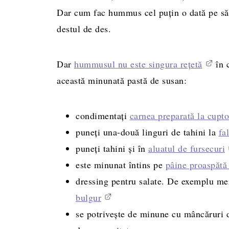
Dar cum fac hummus cel puțin o dată pe să
destul de des.
Dar
hummusul nu este singura rețetă
în c
această minunată pastă de susan:
condimentați
carnea preparată la cupto
puneți una-două linguri de tahini la
fa
puneți tahini și în
aluatul de fursecuri
este minunat întins pe
pâine proaspătă 
dressing pentru salate. De exemplu me
bulgur
se potrivește de minune cu mâncăruri 