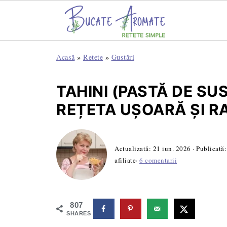
Acasă
»
Retete
»
Gustări
TAHINI (PASTĂ DE SU
REȚETA UȘOARĂ ȘI R
Actualizată:
21 iun. 2026
· Publicată
afiliate·
6 comentarii
807
SHARES