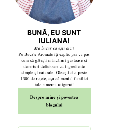
BUNĂ, EU SUNT
IULIANA!
Mă bucur că ești aici!
Pe Bucate Aromate îți explic pas cu pas
cum să gătești mâncăruri gustoase și
deserturi delicioase cu ingrediente
simple și naturale. Găsești aici peste
1300 de rețete, așa că meniul familiei
tale e mereu asigurat!
Despre mine și povestea
blogului