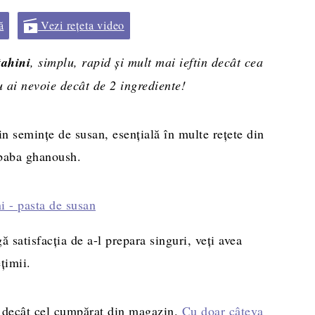
ă
Vezi rețeta video
tahini
, simplu, rapid și mult mai ieftin decât cea
ai nevoie decât de 2 ingrediente!
din semințe de susan, esențială în multe rețete din
 baba ghanoush.
ă satisfacția de a-l prepara singuri, veți avea
țimii.
n decât cel cumpărat din magazin.
Cu doar câteva