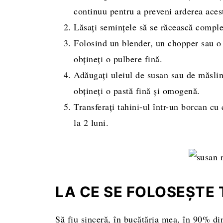
continuu pentru a preveni arderea aces
Lăsați semințele să se răcească comple
Folosind un blender, un chopper sau o 
obțineți o pulbere fină.
Adăugați uleiul de susan sau de măslin
obțineți o pastă fină și omogenă.
Transferați tahini-ul într-un borcan cu c
la 2 luni.
LA CE SE FOLOSEȘTE 
Să fiu sinceră, în bucătăria mea, în 90% di