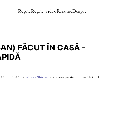
Rețete
Rețete video
Resurse
Despre
SAN) FĂCUT ÎN CASĂ -
APIDĂ
:
13 iul. 2016
de
Iuliana Sbîrnea
· Postarea poate conține link-uri