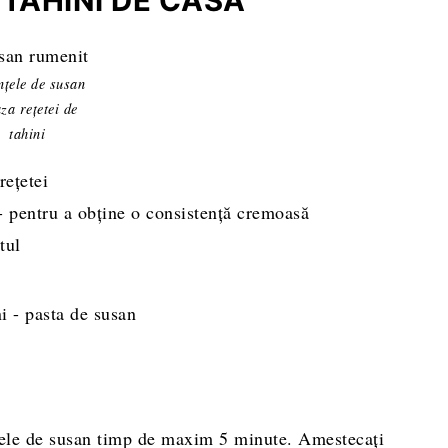
TAHINI DE CASĂ
nțele de susan
aza rețetei de
tahini
rețetei
 pentru a obține o consistență cremoasă
tul
ințele de susan timp de maxim 5 minute. Amestecați