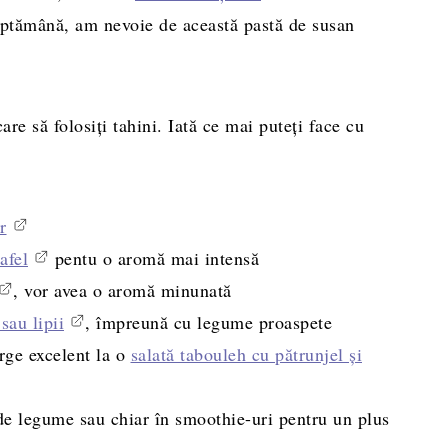
ptămână, am nevoie de această pastă de susan
are să folosiți tahini. Iată ce mai puteți face cu
r
lafel
pentu o aromă mai intensă
, vor avea o aromă minunată
sau lipii
, împreună cu legume proaspete
rge excelent la o
salată tabouleh cu pătrunjel și
de legume sau chiar în smoothie-uri pentru un plus