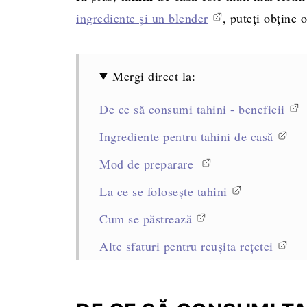
ingrediente și un blender
, puteți obține 
Mergi direct la:
De ce să consumi tahini - beneficii
Ingrediente pentru tahini de casă
Mod de preparare
La ce se folosește tahini
Cum se păstrează
Alte sfaturi pentru reușita rețetei
Întrebări frecvente
Alte rețete utile