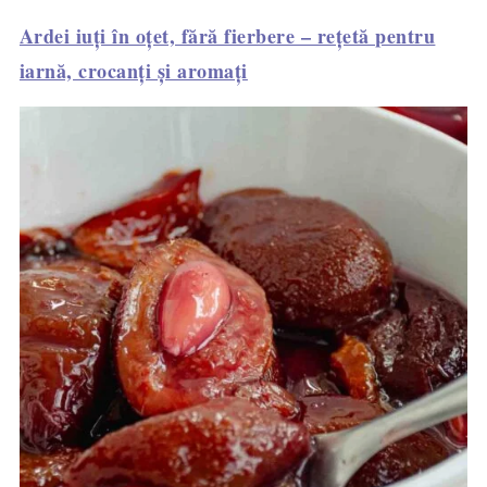
Ardei iuți în oțet, fără fierbere – rețetă pentru
iarnă, crocanți și aromați