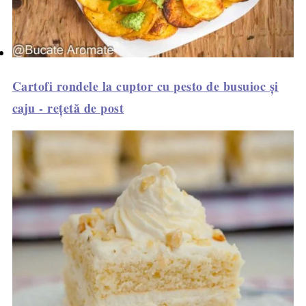
Cartofi rondele la cuptor cu pesto de busuioc și
caju - rețetă de post