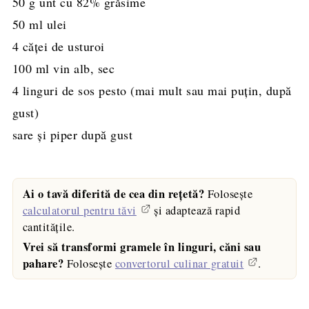
50
g
unt cu 82% grăsime
50
ml
ulei
4
căței
de usturoi
100
ml
vin alb, sec
4
linguri
de sos pesto (mai mult sau mai puțin, după
gust)
sare și piper după gust
Ai o tavă diferită de cea din rețetă?
Folosește
calculatorul pentru tăvi
și adaptează rapid
cantitățile.
Vrei să transformi gramele în linguri, căni sau
pahare?
Folosește
convertorul culinar gratuit
.