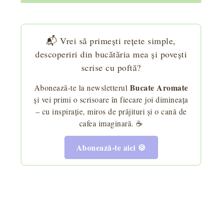
📬 Vrei să primești rețete simple,
descoperiri din bucătăria mea și povești
scrise cu poftă?
Bucate Aromate
Abonează-te la newsletterul
și vei primi o scrisoare în fiecare joi dimineața
– cu inspirație, miros de prăjituri și o cană de
cafea imaginară. ☕
Abonează-te aici 🍪