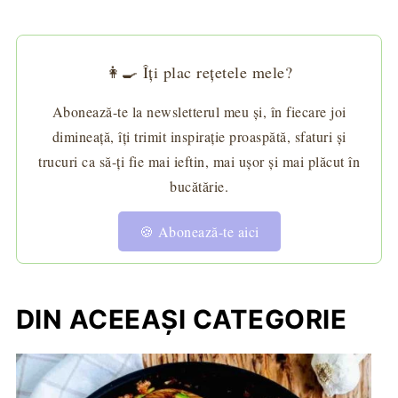
👩‍🍳 Îți plac rețetele mele?
Abonează-te la newsletterul meu și, în fiecare joi
dimineață, îți trimit inspirație proaspătă, sfaturi și
trucuri ca să-ți fie mai ieftin, mai ușor și mai plăcut în
bucătărie.
🍪 Abonează-te aici
DIN ACEEAȘI CATEGORIE