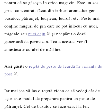
pentru că se găsește în orice magazin. Este un sos
gros, concentrat, făcut din ierburi aromatice gen:
busuioc, pătrunjel, leuștean, leurdă, etc. Pesto mai
conține muguri de pin care se pot înlocui cu nuci,
migdale sau
nuci caju
și neapărat o doză
generoasă de parmezan. Toate acestea vor fi
amestecate cu ulei de măsline.
Aici găsiți o
rețetă de pesto de leurdă în varianta de
post
.
Iar mai jos vă las o rețetă video ca să vedeți cât de
ușor este modul de preparare pentru un pesto de
pătrunjel. Cel de busuioc se face exact la fel.