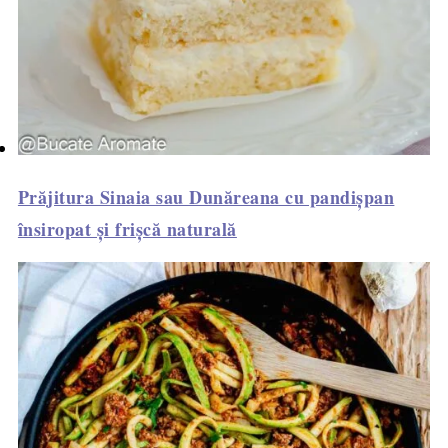
Prăjitura Sinaia sau Dunăreana cu pandișpan
însiropat și frișcă naturală