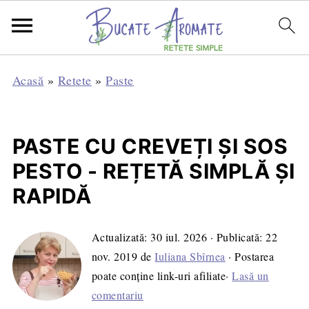
Acasă
»
Retete
»
Paste
PASTE CU CREVEȚI ȘI SOS
PESTO - REȚETĂ SIMPLĂ ȘI
RAPIDĂ
Actualizată:
30 iul. 2026
· Publicată:
22
nov. 2019
de
Iuliana Sbîrnea
· Postarea
poate conține link-uri afiliate·
Lasă un
comentariu