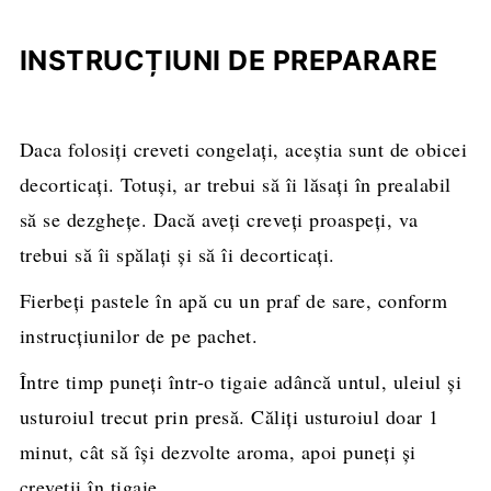
INSTRUCȚIUNI DE PREPARARE
Daca folosiţi creveti congelaţi, aceștia sunt de obicei
decorticați. Totuși, ar trebui să îi lăsaţi în prealabil
să se dezgheţe. Dacă aveţi creveţi proaspeţi, va
trebui să îi spălaţi şi să îi decorticaţi.
Fierbeți pastele în apă cu un praf de sare, conform
instrucțiunilor de pe pachet.
Între timp puneţi într-o tigaie adâncă untul, uleiul şi
usturoiul trecut prin presă. Căliţi usturoiul doar 1
minut, cât să îşi dezvolte aroma, apoi puneţi şi
creveţii în tigaie.