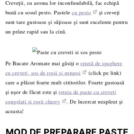
Creveții, cu aroma lor inconfundabilă, fac echipă
bună cu sosul pesto. Pastele
cu pesto
și creveți
sunt tare gustoase și sățioase și sunt excelente pentru
un prânz rapid sau la cină.
Pe Bucate Aromate mai găsiți o
rețetă de spaghete
cu creveți, sos de roșii și usturoi
(click pe link)
care a plăcut foarte mult cititorilor. Foarte gustoasă
și ușor de făcut este și
rețeta de paste cu creveți
congelați și roșii cherry
. De încercat neapărat și
aceasta!
MOD DE PREPARARE PASTE