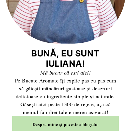
BUNĂ, EU SUNT
IULIANA!
Mă bucur că ești aici!
Pe Bucate Aromate îți explic pas cu pas cum
să gătești mâncăruri gustoase și deserturi
delicioase cu ingrediente simple și naturale.
Găsești aici peste 1300 de rețete, așa că
meniul familiei tale e mereu asigurat!
Despre mine și povestea blogului