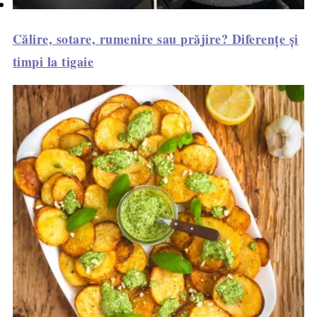
Călire, sotare, rumenire sau prăjire? Diferențe și
timpi la tigaie