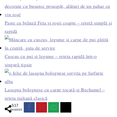
Paste cu brânză Feta și roșii coapte – rețetă simplă și
rapidă
Cuscus cu pui și legume – rețeta rapidă într-o
singură tigaie
Lasagna bolognese cu carne tocată și Bechamel –
rețeta italiană clasică
517
SHARES