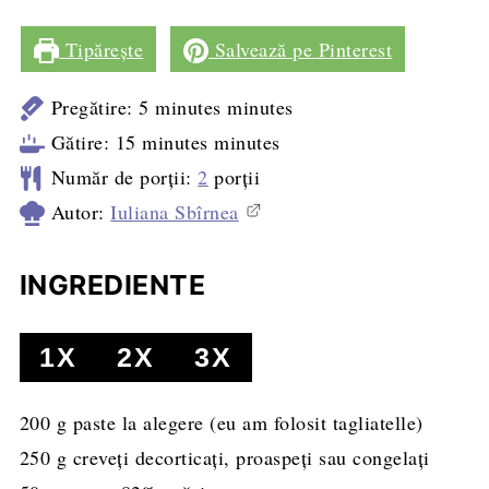
Tipărește
Salvează pe Pinterest
Pregătire:
5
minutes
minutes
Gătire:
15
minutes
minutes
Număr de porții:
2
porții
Autor:
Iuliana Sbîrnea
INGREDIENTE
1X
2X
3X
200
g
paste la alegere (eu am folosit tagliatelle)
250
g
creveți decorticați, proaspeți sau congelați