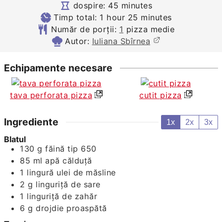
minutes
dospire:
45
minutes
hour
minutes
Timp total:
1
hour
25
minutes
Număr de porții:
1
pizza medie
Autor:
Iuliana Sbîrnea
Echipamente necesare
tava perforata pizza
cutit pizza
Ingrediente
1x
2x
3x
Blatul
130
g
făină tip 650
85
ml
apă călduță
1
lingură
ulei de măsline
2
g
linguriță de sare
1
linguriță de zahăr
6
g
drojdie proaspătă