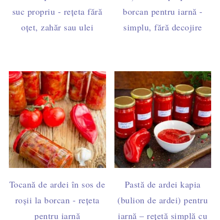
suc propriu - rețeta fără
borcan pentru iarnă -
oțet, zahăr sau ulei
simplu, fără decojire
Tocană de ardei în sos de
Pastă de ardei kapia
roșii la borcan - rețeta
(bulion de ardei) pentru
pentru iarnă
iarnă – rețetă simplă cu