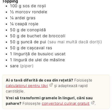
Topping
100
g
sos de roşii
½
morcov rondele
¼
ardei gras
¼
ceapă roșie
50
g
de conopidă
50
g
de buchet de broccoli
50
g
şuncă de pui
(sau mai multă dacă doriţi)
50
g
de caşcaval ras
1
linguriţă de busuioc uscat
1
lingură de ulei de măsline
sare
(piper)
Ai o tavă diferită de cea din rețetă?
Folosește
calculatorul pentru tăvi
și adaptează rapid
cantitățile.
Vrei să transformi gramele în linguri, căni sau
pahare?
Folosește
convertorul culinar gratuit
.