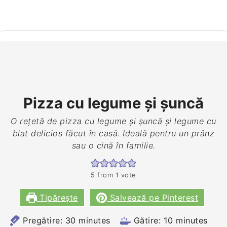
Pizza cu legume și șuncă
O rețetă de pizza cu legume şi șuncă și legume cu
blat delicios făcut în casă. Ideală pentru un prânz
sau o cină în familie.
5
from 1 vote
Tipărește
Salvează pe Pinterest
minutes
minutes
Pregătire:
30
minutes
Gătire:
10
minutes