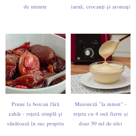
de minute
iarnă, crocanți și aromați
Prune la borcan fără
Maioneză "la minut" -
zahăr - rețetă simplă și
rețeta cu 4 ouă fierte și
sănătoasă în suc propriu
doar 50 ml de ulei