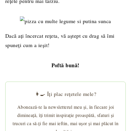
reţete pentru mai târziu.
Dacă aţi încercat reţeta, vă aştept cu drag să îmi
spuneți cum a ieșit!
Poftă bună!
👩‍🍳 Îți plac rețetele mele?
Abonează-te la newsletterul meu și, în fiecare joi
dimineață, îți trimit inspirație proaspătă, sfaturi și
trucuri ca să-ți fie mai ieftin, mai ușor și mai plăcut în