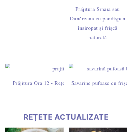
Prăjitura Sinaia sau
Dunăreana cu pandișpan
însiropat și frișcă
naturală
Prăjitura Ora 12 - Rețetă ușoară cu blat de cacao, fri
Savarine pufoase cu frișcă 
ciocolată
REȚETE ACTUALIZATE