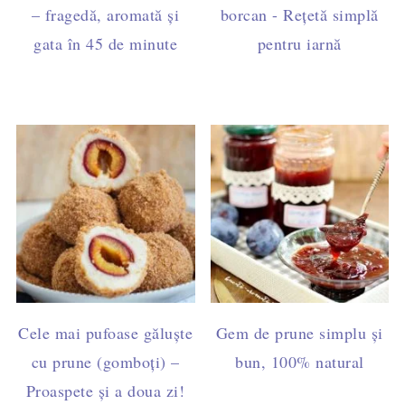
– fragedă, aromată și
borcan - Rețetă simplă
gata în 45 de minute
pentru iarnă
Cele mai pufoase găluște
Gem de prune simplu și
cu prune (gomboți) –
bun, 100% natural
Proaspete și a doua zi!