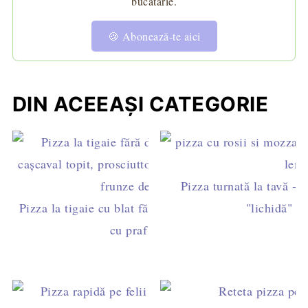
bucătărie.
🍪 Abonează-te aici
DIN ACEEAȘI CATEGORIE
Pizza turnată la tavă - r
Pizza la tigaie cu blat fără drojdie – rețeta rapidă
"lichidă" de
cu praf de copt