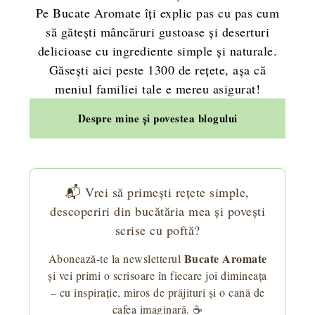
Pe Bucate Aromate îți explic pas cu pas cum
să gătești mâncăruri gustoase și deserturi
delicioase cu ingrediente simple și naturale.
Găsești aici peste 1300 de rețete, așa că
meniul familiei tale e mereu asigurat!
Despre mine și povestea blogului
📬 Vrei să primești rețete simple,
descoperiri din bucătăria mea și povești
scrise cu poftă?
Bucate Aromate
Abonează-te la newsletterul
și vei primi o scrisoare în fiecare joi dimineața
– cu inspirație, miros de prăjituri și o cană de
cafea imaginară. ☕