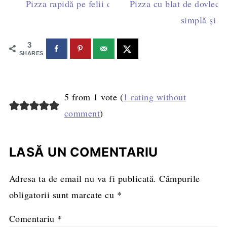
Pizza rapidă pe felii de pâine - rețeta veche
Pizza cu blat de dovlecei
simplă și de
3
SHARES
5 from 1 vote (
1 rating without
comment
)
LASĂ UN COMENTARIU
Adresa ta de email nu va fi publicată.
Câmpurile
obligatorii sunt marcate cu
*
Comentariu
*