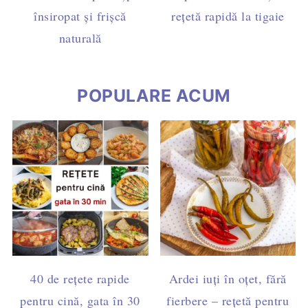
însiropat și frișcă
rețetă rapidă la tigaie
naturală
POPULARE ACUM
40 de rețete rapide
Ardei iuți în oțet, fără
pentru cină, gata în 30
fierbere – rețetă pentru