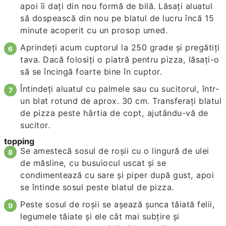
apoi îi dați din nou formă de bilă. Lăsați aluatul
să dospească din nou pe blatul de lucru încă 15
minute acoperit cu un prosop umed.
Aprindeți acum cuptorul la 250 grade și pregătiți
tava. Dacă folosiți o piatră pentru pizza, lăsați-o
să se încingă foarte bine în cuptor.
Întindeți aluatul cu palmele sau cu sucitorul, într-
un blat rotund de aprox. 30 cm. Transferați blatul
de pizza peste hârtia de copt, ajutându-vă de
sucitor.
topping
Se amestecă sosul de roşii cu o lingură de ulei
de măsline, cu busuiocul uscat şi se
condimentează cu sare şi piper după gust, apoi
se întinde sosul peste blatul de pizza.
Peste sosul de roşii se aşează şunca tăiată felii,
legumele tăiate şi ele cât mai subţire şi