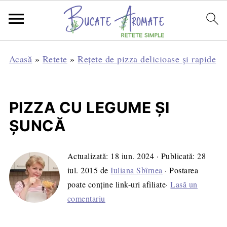
Acasă
»
Retete
»
Rețete de pizza delicioase și rapide
PIZZA CU LEGUME ŞI
ŞUNCĂ
Actualizată:
18 iun. 2024
· Publicată:
28
iul. 2015
de
Iuliana Sbîrnea
· Postarea
poate conține link-uri afiliate·
Lasă un
comentariu