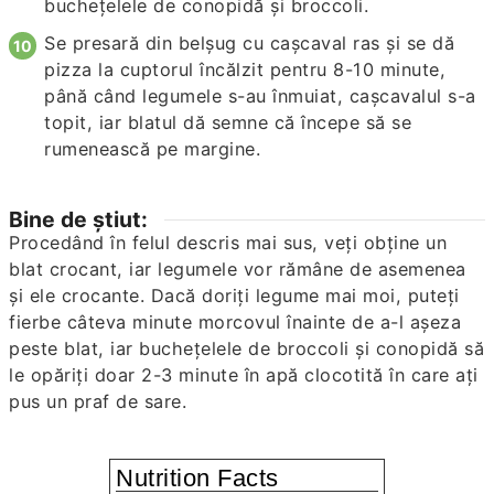
bucheţelele de conopidă şi broccoli.
Se presară din belşug cu caşcaval ras şi se dă
pizza la cuptorul încălzit pentru 8-10 minute,
până când legumele s-au înmuiat, caşcavalul s-a
topit, iar blatul dă semne că începe să se
rumenească pe margine.
Bine de știut:
Procedând în felul descris mai sus, veţi obţine un
blat crocant, iar legumele vor rămâne de asemenea
şi ele crocante. Dacă doriţi legume mai moi, puteţi
fierbe câteva minute morcovul înainte de a-l aşeza
peste blat, iar bucheţelele de broccoli şi conopidă să
le opăriţi doar 2-3 minute în apă clocotită în care aţi
pus un praf de sare.
Nutrition Facts