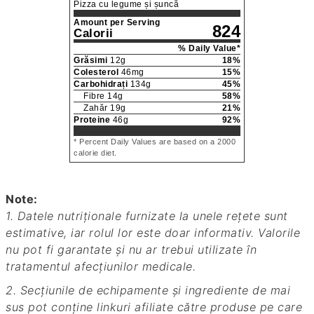
Pizza cu legume și șuncă
Amount per Serving
824
Calorii
% Daily Value*
Grăsimi
12
g
18
%
Colesterol
46
mg
15
%
Carbohidrați
134
g
45
%
Fibre
14
g
58
%
Zahăr
19
g
21
%
Proteine
46
g
92
%
* Percent Daily Values are based on a 2000
calorie diet.
Note:
1. Datele nutriționale furnizate la unele rețete sunt
estimative, iar rolul lor este doar informativ. Valorile
nu pot fi garantate și nu ar trebui utilizate în
tratamentul afecțiunilor medicale.
2. Secțiunile de echipamente și ingrediente de mai
sus pot conține linkuri afiliate către produse pe care