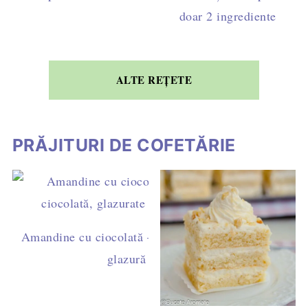
doar 2 ingrediente
ALTE REȚETE
PRĂJITURI DE COFETĂRIE
Amandine cu ciocolată – rețetă ușoară de casă, cu ga
glazură simplă (fără fondant)