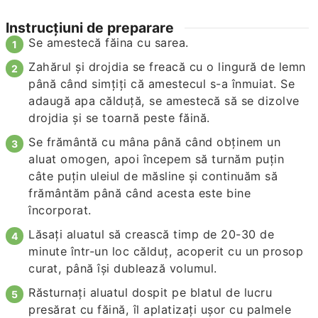
Instrucțiuni de preparare
Se amestecă făina cu sarea.
Zahărul şi drojdia se freacă cu o lingură de lemn
până când simţiţi că amestecul s-a înmuiat. Se
adaugă apa călduţă, se amestecă să se dizolve
drojdia şi se toarnă peste făină.
Se frământă cu mâna până când obţinem un
aluat omogen, apoi începem să turnăm puţin
câte puţin uleiul de măsline şi continuăm să
frământăm până când acesta este bine
încorporat.
Lăsaţi aluatul să crească timp de 20-30 de
minute într-un loc călduţ, acoperit cu un prosop
curat, până îşi dublează volumul.
Răsturnați aluatul dospit pe blatul de lucru
presărat cu făină, îl aplatizați ușor cu palmele