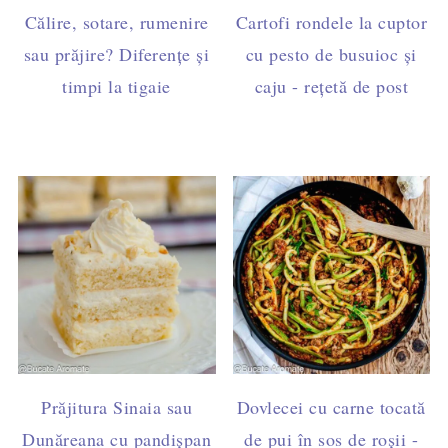
Călire, sotare, rumenire
Cartofi rondele la cuptor
sau prăjire? Diferențe și
cu pesto de busuioc și
timpi la tigaie
caju - rețetă de post
Prăjitura Sinaia sau
Dovlecei cu carne tocată
Dunăreana cu pandișpan
de pui în sos de roșii -