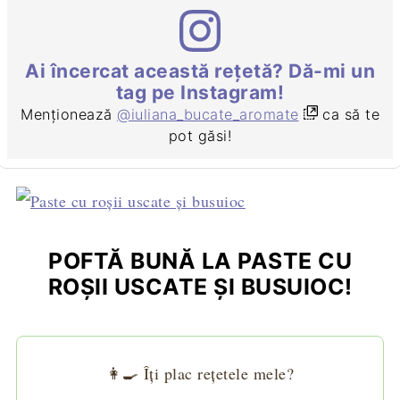
Ai încercat această rețetă? Dă-mi un
tag pe Instagram!
Menționează
@iuliana_bucate_aromate
ca să te
pot găsi!
POFTĂ BUNĂ LA PASTE CU
ROŞII USCATE ŞI BUSUIOC!
👩‍🍳 Îți plac rețetele mele?