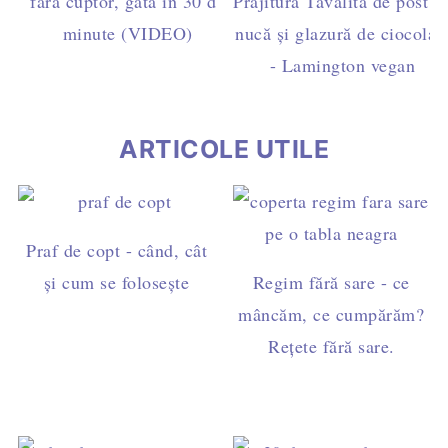
fără cuptor, gata în 30 de
Prăjitura Tăvălita de post c
minute (VIDEO)
nucă și glazură de ciocolat
- Lamington vegan
ARTICOLE UTILE
Praf de copt - când, cât
și cum se folosește
Regim fără sare - ce
mâncăm, ce cumpărăm?
Rețete fără sare.