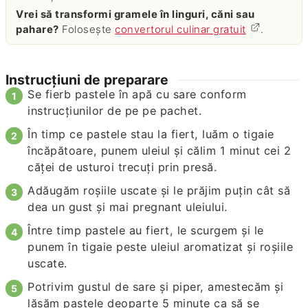
Vrei să transformi gramele în linguri, căni sau
pahare?
Folosește
convertorul culinar gratuit
.
Instrucțiuni de preparare
Se fierb pastele în apă cu sare conform
instrucţiunilor de pe pe pachet.
În timp ce pastele stau la fiert, luăm o tigaie
încăpătoare, punem uleiul şi călim 1 minut cei 2
căţei de usturoi trecuţi prin presă.
Adăugăm roşiile uscate şi le prăjim puţin cât să
dea un gust şi mai pregnant uleiului.
Între timp pastele au fiert, le scurgem şi le
punem în tigaie peste uleiul aromatizat şi roşiile
uscate.
Potrivim gustul de sare şi piper, amestecăm şi
lăsăm pastele deoparte 5 minute ca să se