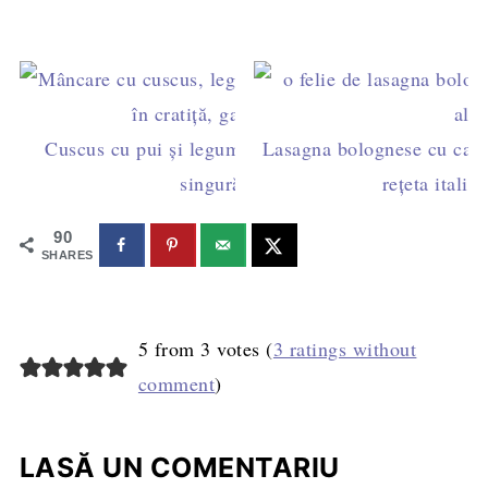
Cuscus cu pui și legume – rețeta rapidă într-o
Lasagna bolognese cu carn
singură tigaie
rețeta italia
90
SHARES
5 from 3 votes (
3 ratings without
comment
)
LASĂ UN COMENTARIU