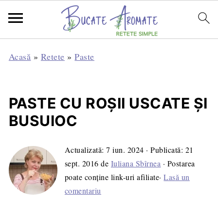
Acasă
»
Retete
»
Paste
PASTE CU ROŞII USCATE ŞI
BUSUIOC
Actualizată:
7 iun. 2024
· Publicată:
21
sept. 2016
de
Iuliana Sbîrnea
· Postarea
poate conține link-uri afiliate·
Lasă un
comentariu