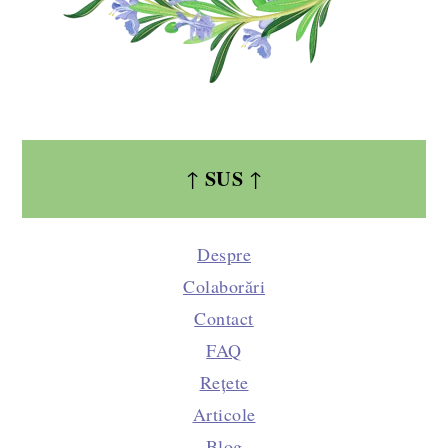
SUS
↑
↑
Despre
Colaborări
Contact
FAQ
Rețete
Articole
Blog