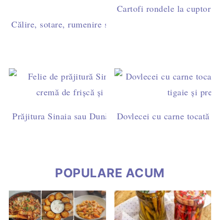
Cartofi rondele la cuptor c
Călire, sotare, rumenire sau prăjire? Diferențe și timpi 
Prăjitura Sinaia sau Dunăreana cu pandișpan însiropat 
Dovlecei cu carne tocată de 
naturală
POPULARE ACUM