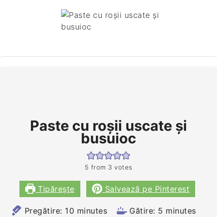
Paste cu roşii uscate şi
busuioc
5
from
3
votes
Tipărește
Salvează pe Pinterest
minutes
minutes
Pregătire:
10
minutes
Gătire:
5
minutes