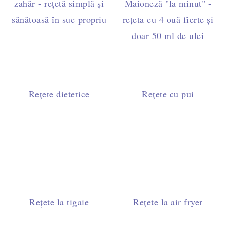
zahăr - rețetă simplă și
Maioneză "la minut" -
sănătoasă în suc propriu
rețeta cu 4 ouă fierte și
doar 50 ml de ulei
Rețete dietetice
Rețete cu pui
Rețete la tigaie
Rețete la air fryer