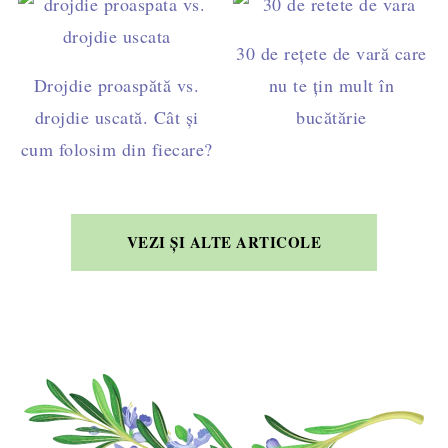
30 de rețete de vară care
Drojdie proaspătă vs.
nu te țin mult în
drojdie uscată. Cât și
bucătărie
cum folosim din fiecare?
VEZI ȘI ALTE ARTICOLE
FOOTER