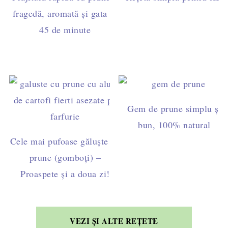
fragedă, aromată și gata în
45 de minute
Gem de prune simplu și
bun, 100% natural
Cele mai pufoase găluște cu
prune (gomboți) –
Proaspete și a doua zi!
VEZI ȘI ALTE REȚETE