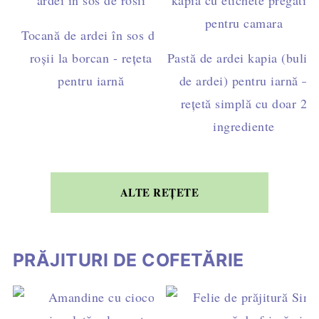
Tocană de ardei în sos de
roșii la borcan - rețeta
Pastă de ardei kapia (bulio
pentru iarnă
de ardei) pentru iarnă –
rețetă simplă cu doar 2
ingrediente
ALTE REȚETE
PRĂJITURI DE COFETĂRIE