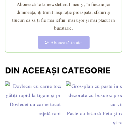
Abonează-te la newsletterul meu și, în fiecare joi
dimineață, îți trimit inspirație proaspătă, sfaturi și
trucuri ca să-ți fie mai ieftin, mai ușor și mai plăcut în
bucătărie.
🍪 Abonează-te aici
DIN ACEEAȘI CATEGORIE
Dovlecei cu carne tocată de pui în sos de roșii -
rețetă rapidă la tigaie
Paste cu brânză Feta și roși
și rap