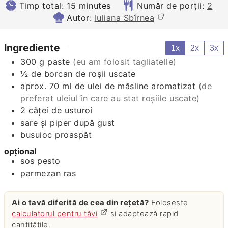
minutes
Timp total:
15
minutes
Număr de porții:
2
Autor:
Iuliana Sbîrnea
Ingrediente
1x
2x
3x
300
g
paste
(eu am folosit tagliatelle)
½
de borcan de roşii uscate
aprox. 70 ml de ulei de măsline aromatizat
(de
preferat uleiul în care au stat roşiile uscate)
2
căţei de usturoi
sare şi piper după gust
busuioc proaspăt
opţional
sos pesto
parmezan ras
Ai o tavă diferită de cea din rețetă?
Folosește
calculatorul pentru tăvi
și adaptează rapid
cantitățile.