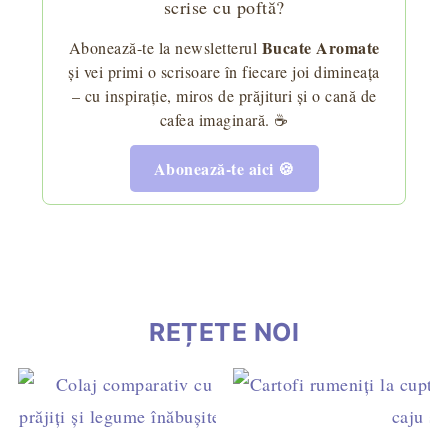
scrise cu poftă?
Bucate Aromate
Abonează-te la newsletterul
și vei primi o scrisoare în fiecare joi dimineața
– cu inspirație, miros de prăjituri și o cană de
cafea imaginară. ☕
Abonează-te aici 🍪
REȚETE NOI