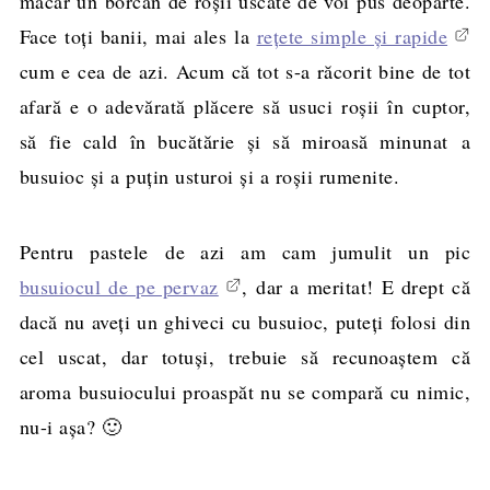
măcar un borcan de roşii uscate de voi pus deoparte.
Face toţi banii, mai ales la
reţete simple şi rapide
cum e cea de azi. Acum că tot s-a răcorit bine de tot
afară e o adevărată plăcere să usuci roşii în cuptor,
să fie cald în bucătărie şi să miroasă minunat a
busuioc şi a puţin usturoi şi a roşii rumenite.
Pentru pastele de azi am cam jumulit un pic
busuiocul de pe pervaz
, dar a meritat! E drept că
dacă nu aveţi un ghiveci cu busuioc, puteţi folosi din
cel uscat, dar totuşi, trebuie să recunoaştem că
aroma busuiocului proaspăt nu se compară cu nimic,
nu-i aşa? 🙂