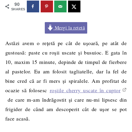
90
SHARES
Mergi la rețetă
Astăzi avem o reţetă pe cât de uşoară, pe atât de
gustoasă: paste cu roşii uscate şi busuioc. E gata în
10, maxim 15 minute, depinde de timpul de fierbere
al pastelor. Eu am folosit tagliatelle, dar la fel de
bine cred că ar fi mers şi spiralele. Am profitat de
ocazie să folosesc
roşiile cherry uscate în cuptor
de care m-am îndrăgostit şi care nu-mi lipsesc din
frigider de când am descoperit cât de uşor se pot
face acasă.