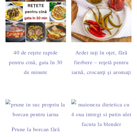
40 de rețete rapide
Ardei iuți în oțet, fără
pentru cină, gata în 30
fierbere – rețetă pentru
de minute
iarnă, crocanți și aromați
Prune la borcan fără