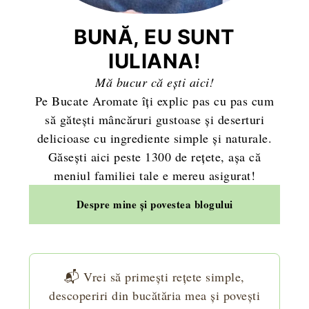
BUNĂ, EU SUNT
IULIANA!
Mă bucur că ești aici!
Pe Bucate Aromate îți explic pas cu pas cum
să gătești mâncăruri gustoase și deserturi
delicioase cu ingrediente simple și naturale.
Găsești aici peste 1300 de rețete, așa că
meniul familiei tale e mereu asigurat!
Despre mine și povestea blogului
📬 Vrei să primești rețete simple,
descoperiri din bucătăria mea și povești