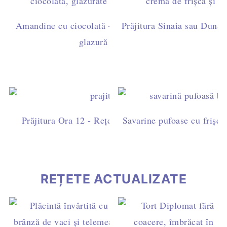
Amandine cu ciocolată – rețetă ușoară de casă, cu ga
Prăjitura Sinaia sau Dunăre
glazură simplă (fără fondant)
Prăjitura Ora 12 - Rețetă ușoară cu blat de cacao, fri
Savarine pufoase cu frișcă 
ciocolată
REȚETE ACTUALIZATE