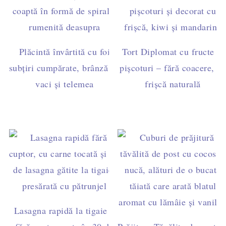
Plăcintă învârtită cu foi
Tort Diplomat cu fructe și
subțiri cumpărate, brânză de
pișcoturi – fără coacere, cu
vaci și telemea
frișcă naturală
Lasagna rapidă la tigaie –