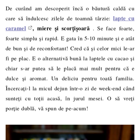
De curând am descoperit încă o băutură caldă cu
lapte cu
care să îndulcesc zilele de toamnă târzie:
caramel
, miere şi scorţişoară
. Se face foarte,
foarte simplu şi rapid. E gata în 5-10 minute şi e atât
de bun şi de reconfortant! Cred că şi celor mici le-ar
fi pe plac. E o alternativă bună la laptele cu cacao şi
chiar s-ar putea să le placă mai mult pentru că e
dulce şi aromat. Un deliciu pentru toată familia.
Încercaţi-l la micul dejun într-o zi de week-end când
sunteţi cu toţii acasă, în jurul mesei. O să vreţi
porţie dublă, vă spun de pe-acum!