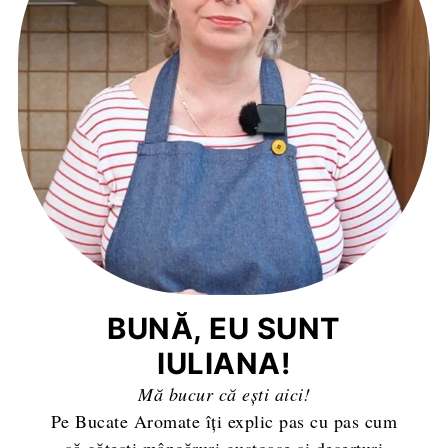
BUNĂ, EU SUNT
IULIANA!
Mă bucur că ești aici!
Pe Bucate Aromate îți explic pas cu pas cum
să gătești mâncăruri gustoase și deserturi