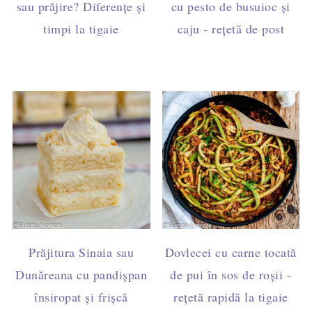
sau prăjire? Diferențe și
cu pesto de busuioc și
timpi la tigaie
caju - rețetă de post
Prăjitura Sinaia sau
Dovlecei cu carne tocată
Dunăreana cu pandișpan
de pui în sos de roșii -
însiropat și frișcă
rețetă rapidă la tigaie