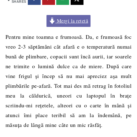
SHARES
Mergi la rețetă
Pentru mine toamna e frumoasă. Da, e frumoasă foc
vreo 2-3 săptămâni cât afară e o temperatură numai
bună de plimbare, copacii sunt încă aurii, iar soarele
ne trimite o lumină dulce ca de miere. După care
vine frigul şi încep să nu mai apreciez aşa mult
plimbările pe-afară. Tot mai des mă retrag în fotoliul
meu la căldurică, uneori cu laptopul în braţe
scriindu-mi reţetele, alteori cu o carte în mână şi
atunci îmi place teribil să am la îndemână, pe
măsuţa de lângă mine câte un mic răsfăţ.