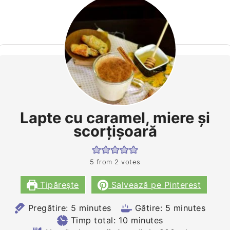
Lapte cu caramel, miere şi
scorţişoară
5
from
2
votes
Tipărește
Salvează pe Pinterest
minutes
minutes
Pregătire:
5
minutes
Gătire:
5
minutes
minutes
Timp total:
10
minutes