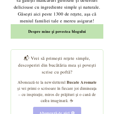
delicioase cu ingrediente simple și naturale.
Găsești aici peste 1300 de rețete, așa că
meniul familiei tale e mereu asigurat!
Despre mine și povestea blogului
📬 Vrei să primești rețete simple,
descoperiri din bucătăria mea și povești
scrise cu poftă?
Bucate Aromate
Abonează-te la newsletterul
și vei primi o scrisoare în fiecare joi dimineața
– cu inspirație, miros de prăjituri și o cană de
cafea imaginară. ☕
Abonează-te aici 🍪