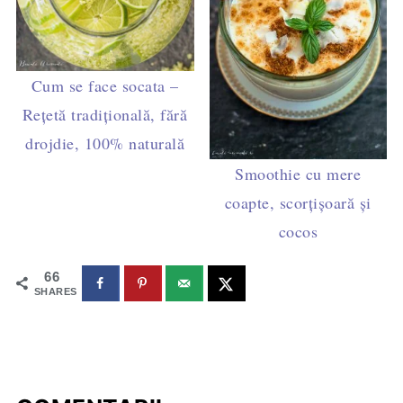
Cum se face socata –
Rețetă tradițională, fără
drojdie, 100% naturală
Smoothie cu mere
coapte, scorțișoară și
cocos
66
SHARES