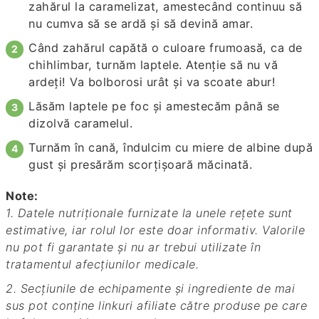
zahărul la caramelizat, amestecând continuu să
nu cumva să se ardă şi să devină amar.
Când zahărul capătă o culoare frumoasă, ca de
chihlimbar, turnăm laptele. Atenţie să nu vă
ardeţi! Va bolborosi urât şi va scoate abur!
Lăsăm laptele pe foc şi amestecăm până se
dizolvă caramelul.
Turnăm în cană, îndulcim cu miere de albine după
gust şi presărăm scorţişoară măcinată.
Note:
1. Datele nutriționale furnizate la unele rețete sunt
estimative, iar rolul lor este doar informativ. Valorile
nu pot fi garantate și nu ar trebui utilizate în
tratamentul afecțiunilor medicale.
2. Secțiunile de echipamente și ingrediente de mai
sus pot conține linkuri afiliate către produse pe care