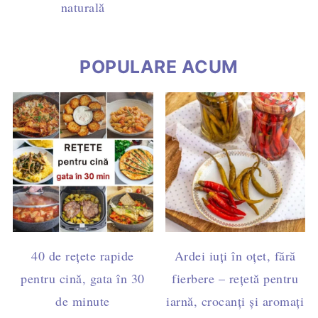
naturală
POPULARE ACUM
40 de rețete rapide
Ardei iuți în oțet, fără
pentru cină, gata în 30
fierbere – rețetă pentru
de minute
iarnă, crocanți și aromați