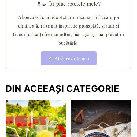
👩‍🍳 Îți plac rețetele mele?
Abonează-te la newsletterul meu și, în fiecare joi
dimineață, îți trimit inspirație proaspătă, sfaturi și
trucuri ca să-ți fie mai ieftin, mai ușor și mai plăcut în
bucătărie.
🍪 Abonează-te aici
DIN ACEEAȘI CATEGORIE