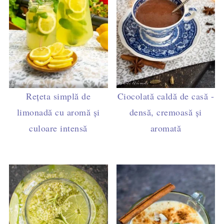
Rețeta simplă de
Ciocolată caldă de casă -
limonadă cu aromă și
densă, cremoasă și
culoare intensă
aromată