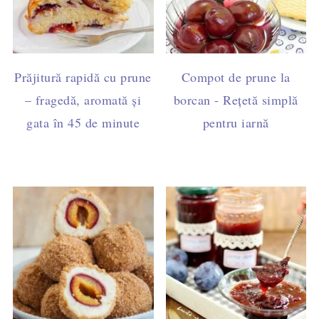
Prăjitură rapidă cu prune
Compot de prune la
– fragedă, aromată și
borcan - Rețetă simplă
gata în 45 de minute
pentru iarnă