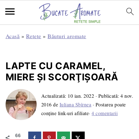
Acasă
»
Retete
»
Băuturi aromate
LAPTE CU CARAMEL,
MIERE ŞI SCORŢIŞOARĂ
Actualizată:
10 ian. 2022
· Publicată:
4 nov.
2016
de
Iuliana Sbîrnea
· Postarea poate
conține link-uri afiliate·
4 comentarii
66