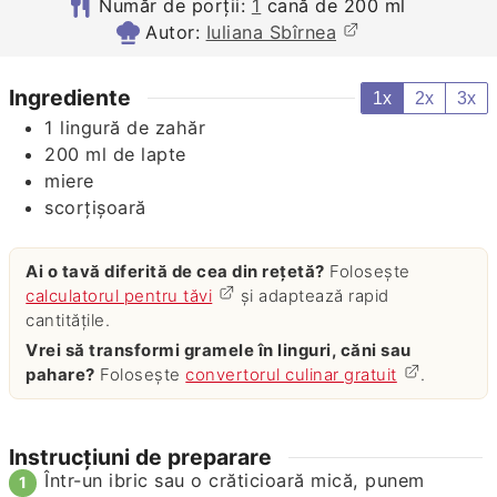
Număr de porții:
1
cană de 200 ml
Autor:
Iuliana Sbîrnea
Ingrediente
1x
2x
3x
1
lingură de zahăr
200
ml
de lapte
miere
scorţişoară
Ai o tavă diferită de cea din rețetă?
Folosește
calculatorul pentru tăvi
și adaptează rapid
cantitățile.
Vrei să transformi gramele în linguri, căni sau
pahare?
Folosește
convertorul culinar gratuit
.
Instrucțiuni de preparare
Într-un ibric sau o crăticioară mică, punem