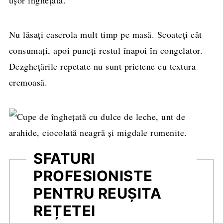
ușor înghețata.
Nu lăsați caserola mult timp pe masă. Scoateți cât
consumați, apoi puneți restul înapoi în congelator.
Dezghețările repetate nu sunt prietene cu textura
cremoasă.
SFATURI
PROFESIONISTE
PENTRU REUȘITA
REȚETEI