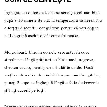
Înghețata cu dulce de leche se servește cel mai bine
după 8-10 minute de stat la temperatura camerei. Nu
o forțați direct din congelator, pentru că veți obține
mai degrabă așchii decât cupe frumoase.
Merge foarte bine în cornete crocante, în cupe
simple sau lângă prăjituri cu blat umed, negrese,
chec cu cacao, pandișpan ori clătite calde. Dacă
vreți un desert de duminică fără prea multă agitație,
puneți 2 cupe de înghețată lângă o felie de brownie
și i-ați cucerit pe toți!
Pentru un contrast plăcut, puteți adăuga la servire