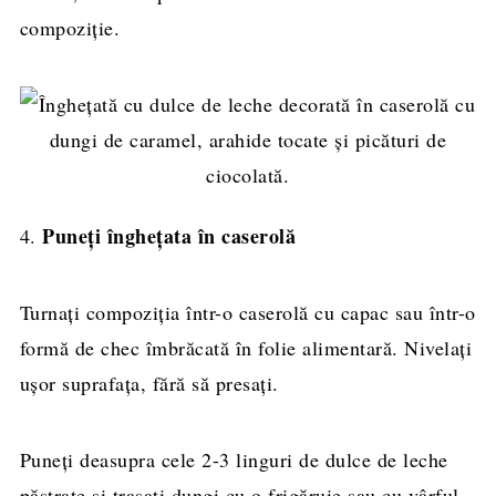
compoziție.
Puneți înghețata în caserolă
4.
Turnați compoziția într-o caserolă cu capac sau într-o
formă de chec îmbrăcată în folie alimentară. Nivelați
ușor suprafața, fără să presați.
Puneți deasupra cele 2-3 linguri de dulce de leche
păstrate și trasați dungi cu o frigăruie sau cu vârful