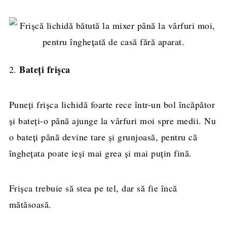
Bateți frișca
2.
Puneți frișca lichidă foarte rece într-un bol încăpător
și bateți-o până ajunge la vârfuri moi spre medii. Nu
o bateți până devine tare și grunjoasă, pentru că
înghețata poate ieși mai grea și mai puțin fină.
Frișca trebuie să stea pe tel, dar să fie încă
mătăsoasă.