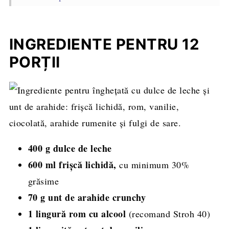
Sfaturi profesioniste pentru reușita rețetei
Întrebări frecvente
INGREDIENTE PENTRU 12
Rețete asemănătoare
PORȚII
Rețeta completă, cantități și mod de
preparare
400 g dulce de leche
600 ml frișcă lichidă,
cu minimum 30%
grăsime
70 g unt de arahide crunchy
1 lingură rom cu alcool
(recomand Stroh 40)