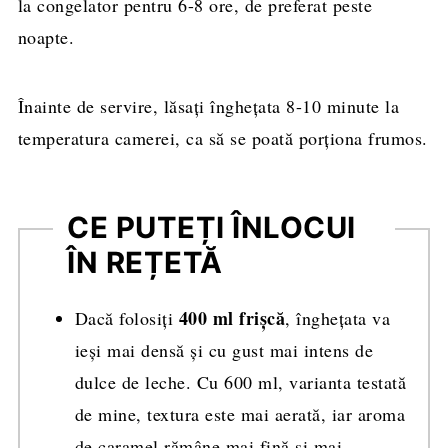
la congelator pentru 6-8 ore, de preferat peste
noapte.
Înainte de servire, lăsați înghețata 8-10 minute la
temperatura camerei, ca să se poată porționa frumos.
CE PUTEȚI ÎNLOCUI
ÎN REȚETĂ
400 ml frișcă
Dacă folosiți
, înghețata va
ieși mai densă și cu gust mai intens de
dulce de leche. Cu 600 ml, varianta testată
de mine, textura este mai aerată, iar aroma
de caramel rămâne mai fină și mai