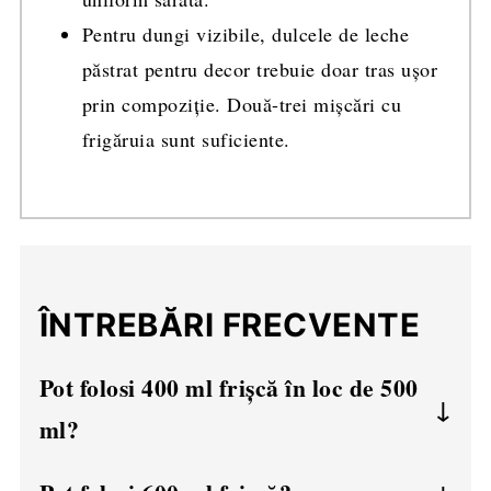
Pentru dungi vizibile, dulcele de leche
păstrat pentru decor trebuie doar tras ușor
prin compoziție. Două-trei mișcări cu
frigăruia sunt suficiente.
ÎNTREBĂRI FRECVENTE
Pot folosi 400 ml frișcă în loc de 500
ml?
Da, se poate. Cu 400 ml frișcă veți obține o