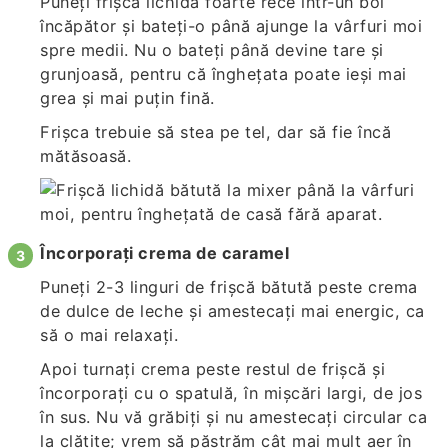
Puneți frișca lichidă foarte rece într-un bol
încăpător și bateți-o până ajunge la vârfuri moi
spre medii. Nu o bateți până devine tare și
grunjoasă, pentru că înghețata poate ieși mai
grea și mai puțin fină.
Frișca trebuie să stea pe tel, dar să fie încă
mătăsoasă.
Încorporați crema de caramel
Puneți 2-3 linguri de frișcă bătută peste crema
de dulce de leche și amestecați mai energic, ca
să o mai relaxați.
Apoi turnați crema peste restul de frișcă și
încorporați cu o spatulă, în mișcări largi, de jos
în sus. Nu vă grăbiți și nu amestecați circular ca
la clătite; vrem să păstrăm cât mai mult aer în