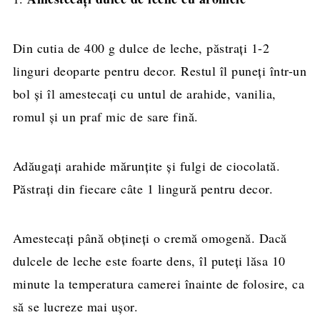
Din cutia de 400 g dulce de leche, păstrați 1-2
linguri deoparte pentru decor. Restul îl puneți într-un
bol și îl amestecați cu untul de arahide, vanilia,
romul și un praf mic de sare fină.
Adăugați arahide mărunțite și fulgi de ciocolată.
Păstrați din fiecare câte 1 lingură pentru decor.
Amestecați până obțineți o cremă omogenă. Dacă
dulcele de leche este foarte dens, îl puteți lăsa 10
minute la temperatura camerei înainte de folosire, ca
să se lucreze mai ușor.