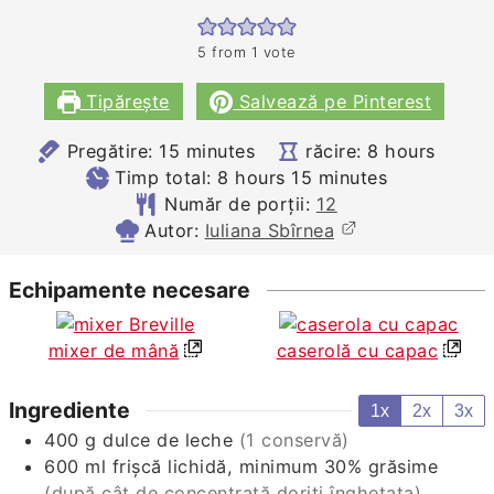
5
from 1 vote
Tipărește
Salvează pe Pinterest
minutes
hours
Pregătire:
15
minutes
răcire:
8
hours
hours
minutes
Timp total:
8
hours
15
minutes
Număr de porții:
12
Autor:
Iuliana Sbîrnea
Echipamente necesare
mixer de mână
caserolă cu capac
Ingrediente
1x
2x
3x
400
g
dulce de leche
(1 conservă)
600
ml
frișcă lichidă, minimum 30% grăsime
(după cât de concentrată doriți înghețata)