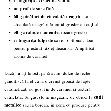
1 linguriță extract de vanilie
un praf de sare fină
60 g picături de ciocolată neagră
- sau
ciocolată neagră mărunțită grosier cu cuțitul
50 g arahide rumenite,
tocate grosier
½ linguriță fulgi de sare
- optional, doar
pentru presărat răzleț deasupra. Amplifică
aroma de caramel.
Dacă nu ați folosit până acum dulce de leche,
gândiți-vă la el ca la o cremă groasă de lapte
caramelizat, cu gust fin de caramel și textură
cutii
catifelată. Se găsește în magazine de obicei la
metalice
sau la borcan, în zona cu produse pentru