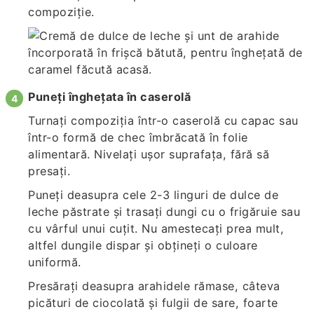
compoziție.
Puneți înghețata în caserolă
Turnați compoziția într-o caserolă cu capac sau
într-o formă de chec îmbrăcată în folie
alimentară. Nivelați ușor suprafața, fără să
presați.
Puneți deasupra cele 2-3 linguri de dulce de
leche păstrate și trasați dungi cu o frigăruie sau
cu vârful unui cuțit. Nu amestecați prea mult,
altfel dungile dispar și obțineți o culoare
uniformă.
Presărați deasupra arahidele rămase, câteva
picături de ciocolată și fulgii de sare, foarte