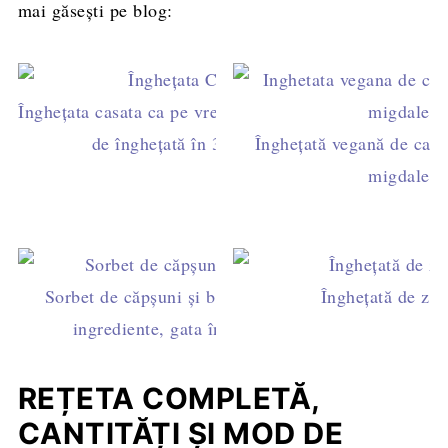
mai găsești pe blog:
Înghețata casata ca pe vremuri. Sau un tort
de înghețată în 3 culori.
Îngheţată vegană de cais
migdale
Sorbet de căpșuni și banane. Doar 4
Îngheţată de zm
ingrediente, gata în 5 minute
REȚETA COMPLETĂ,
CANTITĂȚI ȘI MOD DE