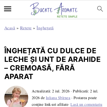
Acasă
»
Retete
»
Înghețată
ÎNGHEȚATĂ CU DULCE DE
LECHE ȘI UNT DE ARAHIDE
– CREMOASĂ, FĂRĂ
APARAT
Actualizată:
2 iul. 2026
· Publicată:
2 iul.
2026
de
Iuliana Sbîrnea
· Postarea poate
conține link-uri afiliate·
Lasă un comentariu