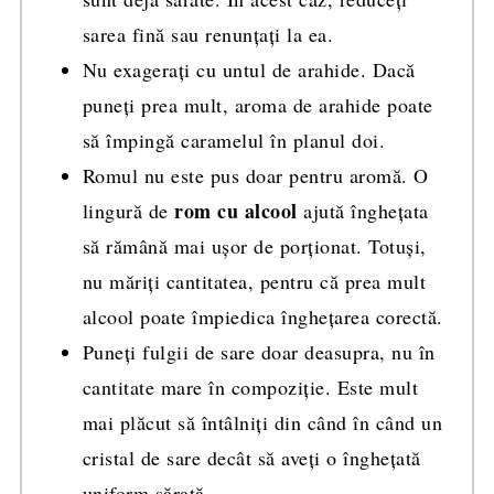
sarea fină sau renunțați la ea.
Nu exagerați cu untul de arahide. Dacă
puneți prea mult, aroma de arahide poate
să împingă caramelul în planul doi.
Romul nu este pus doar pentru aromă. O
rom cu alcool
lingură de
ajută înghețata
să rămână mai ușor de porționat. Totuși,
nu măriți cantitatea, pentru că prea mult
alcool poate împiedica înghețarea corectă.
Puneți fulgii de sare doar deasupra, nu în
cantitate mare în compoziție. Este mult
mai plăcut să întâlniți din când în când un
cristal de sare decât să aveți o înghețată
uniform sărată.