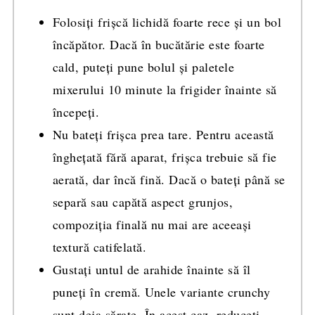
Folosiți frișcă lichidă foarte rece și un bol
încăpător. Dacă în bucătărie este foarte
cald, puteți pune bolul și paletele
mixerului 10 minute la frigider înainte să
începeți.
Nu bateți frișca prea tare. Pentru această
înghețată fără aparat, frișca trebuie să fie
aerată, dar încă fină. Dacă o bateți până se
separă sau capătă aspect grunjos,
compoziția finală nu mai are aceeași
textură catifelată.
Gustați untul de arahide înainte să îl
puneți în cremă. Unele variante crunchy
sunt deja sărate. În acest caz, reduceți