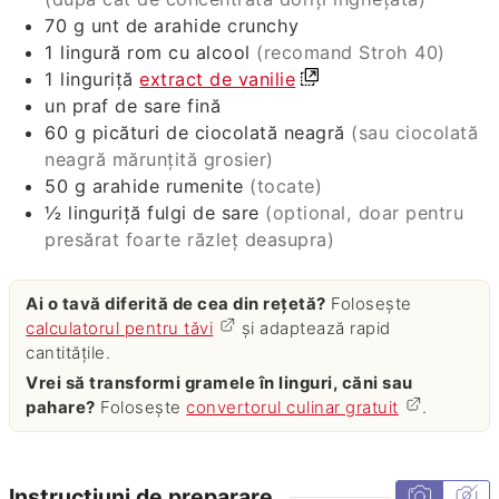
70
g
unt de arahide crunchy
1
lingură
rom cu alcool
(recomand Stroh 40)
1
linguriță
extract de vanilie
un praf de sare fină
60
g
picături de ciocolată neagră
(sau ciocolată
neagră mărunțită grosier)
50
g
arahide rumenite
(tocate)
½
linguriță
fulgi de sare
(optional, doar pentru
presărat foarte răzleț deasupra)
Ai o tavă diferită de cea din rețetă?
Folosește
calculatorul pentru tăvi
și adaptează rapid
cantitățile.
Vrei să transformi gramele în linguri, căni sau
pahare?
Folosește
convertorul culinar gratuit
.
Instrucțiuni de preparare