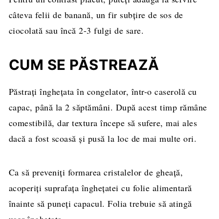
câteva felii de banană, un fir subțire de sos de
ciocolată sau încă 2-3 fulgi de sare.
CUM SE PĂSTREAZĂ
Păstrați înghețata în congelator, într-o caserolă cu
capac, până la 2 săptămâni. După acest timp rămâne
comestibilă, dar textura începe să sufere, mai ales
dacă a fost scoasă și pusă la loc de mai multe ori.
Ca să preveniți formarea cristalelor de gheață,
acoperiți suprafața înghețatei cu folie alimentară
înainte să puneți capacul. Folia trebuie să atingă