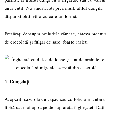
unui cuțit. Nu amestecați prea mult, altfel dungile
dispar și obțineți o culoare uniformă.
Presărați deasupra arahidele rămase, câteva picături
de ciocolată și fulgii de sare, foarte răzleț.
Congelați
5.
Acoperiți caserola cu capac sau cu folie alimentară
lipită cât mai aproape de suprafața înghețatei. Dați