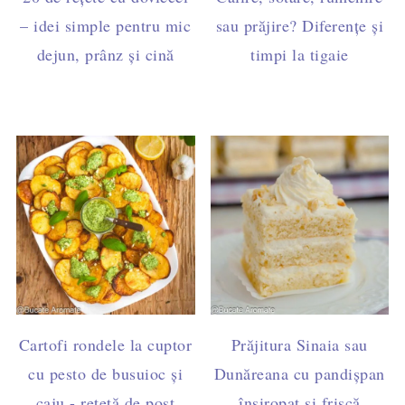
– idei simple pentru mic
sau prăjire? Diferențe și
dejun, prânz și cină
timpi la tigaie
Cartofi rondele la cuptor
Prăjitura Sinaia sau
cu pesto de busuioc și
Dunăreana cu pandișpan
caju - rețetă de post
însiropat și frișcă