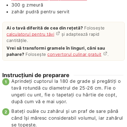
300
g
zmeură
zahăr pudră pentru servit
Ai o tavă diferită de cea din rețetă?
Folosește
calculatorul pentru tăvi
și adaptează rapid
cantitățile.
Vrei să transformi gramele în linguri, căni sau
pahare?
Folosește
convertorul culinar gratuit
.
Instrucțiuni de preparare
Aprindeți cuptorul la 180 de grade și pregătiți o
tavă rotundă cu diametrul de 25-26 cm. Fie o
ungeti cu unt, fie o tapetați cu hârtie de copt,
după cum vă e mai ușor.
Bateți ouăle cu zahărul și un praf de sare până
când își măresc considerabil volumul, iar zahărul
se topește.