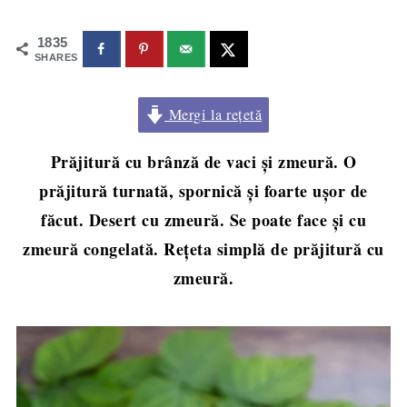
1835
SHARES
Mergi la rețetă
Prăjitură cu brânză de vaci și zmeură. O
prăjitură turnată, spornică și foarte ușor de
făcut. Desert cu zmeură. Se poate face și cu
zmeură congelată. Rețeta simplă de prăjitură cu
zmeură.