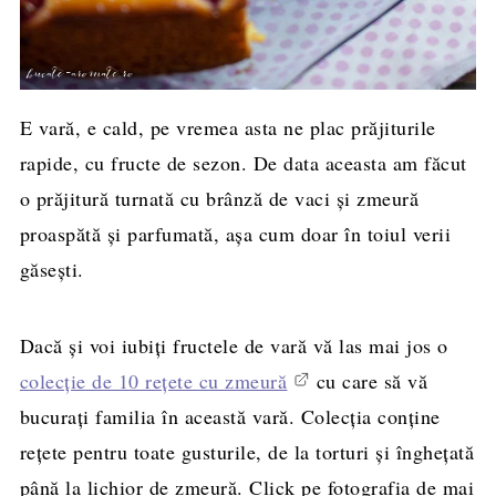
E vară, e cald, pe vremea asta ne plac prăjiturile
rapide, cu fructe de sezon. De data aceasta am făcut
o prăjitură turnată cu brânză de vaci și zmeură
proaspătă și parfumată, așa cum doar în toiul verii
găsești.
Dacă și voi iubiți fructele de vară vă las mai jos o
colecție de 10 rețete cu zmeură
cu care să vă
bucurați familia în această vară. Colecția conține
rețete pentru toate gusturile, de la torturi și înghețată
până la lichior de zmeură. Click pe fotografia de mai