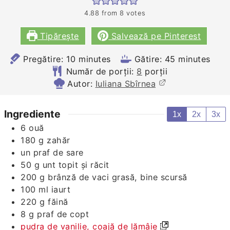
4.88
from
8
votes
Tipărește
Salvează pe Pinterest
minutes
minutes
Pregătire:
10
minutes
Gătire:
45
minutes
Număr de porții:
8
porții
Autor:
Iuliana Sbîrnea
Ingrediente
1x
2x
3x
6
ouă
180
g
zahăr
un praf de sare
50
g
unt topit și răcit
200
g
brânză de vaci grasă, bine scursă
100
ml
iaurt
220
g
făină
8
g
praf de copt
pudra de vanilie, coajă de lămâie