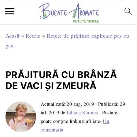
Acasă
»
Retete
»
Rețete de prăjituri explicate pas cu
pas
PRĂJITURĂ CU BRÂNZĂ
DE VACI ȘI ZMEURĂ
Actualizată:
20 aug. 2019
· Publicată:
29
iul. 2019
de
Iuliana Sbîrnea
· Postarea
poate conține link-uri afiliate·
Un
comentariu