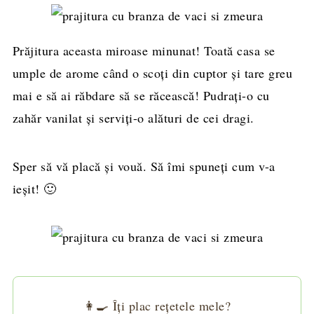
Prăjitura aceasta miroase minunat! Toată casa se
umple de arome când o scoți din cuptor și tare greu
mai e să ai răbdare să se răcească! Pudrați-o cu
zahăr vanilat și serviți-o alături de cei dragi.
Sper să vă placă și vouă. Să îmi spuneți cum v-a
ieșit! 🙂
👩‍🍳 Îți plac rețetele mele?