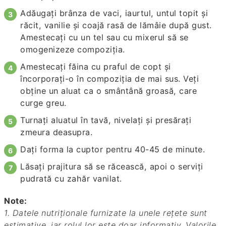
Adăugați brânza de vaci, iaurtul, untul topit și
răcit, vanilie și coajă rasă de lămâie după gust.
Amestecați cu un tel sau cu mixerul să se
omogenizeze compoziția.
Amestecați făina cu praful de copt și
încorporați-o în compoziția de mai sus. Veți
obține un aluat ca o smântână groasă, care
curge greu.
Turnați aluatul în tavă, nivelați și presărați
zmeura deasupra.
Dați forma la cuptor pentru 40-45 de minute.
Lăsați prajitura să se răcească, apoi o serviți
pudrată cu zahăr vanilat.
Note:
1. Datele nutriționale furnizate la unele rețete sunt
estimative, iar rolul lor este doar informativ. Valorile