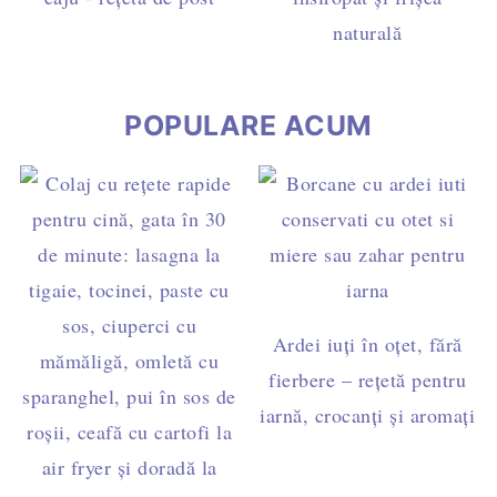
naturală
POPULARE ACUM
Ardei iuți în oțet, fără
fierbere – rețetă pentru
iarnă, crocanți și aromați