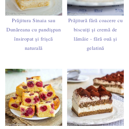
Prăjitura Sinaia sau
Prăjitură fără coacere cu
Dunăreana cu pandișpan
biscuiți și cremă de
însiropat și frișcă
lămâie - fără ouă și
naturală
gelatină