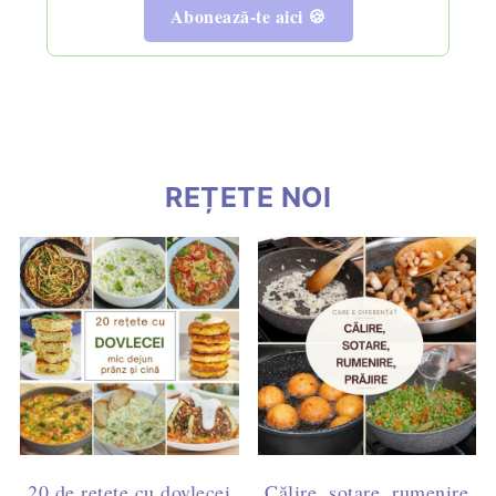
Abonează-te aici 🍪
REȚETE NOI
20 de rețete cu dovlecei
Călire, sotare, rumenire