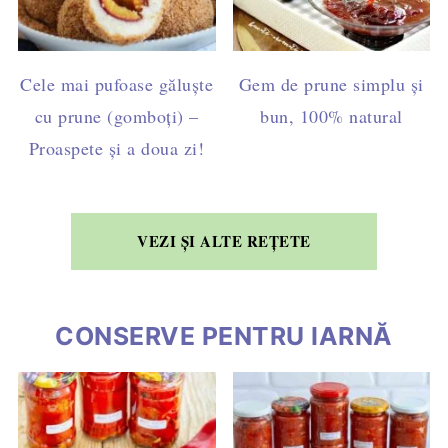
Cele mai pufoase găluște
Gem de prune simplu și
cu prune (gomboți) –
bun, 100% natural
Proaspete și a doua zi!
VEZI ȘI ALTE REȚETE
CONSERVE PENTRU IARNĂ