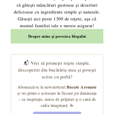
să gătești mâncăruri gustoase și deserturi
delicioase cu ingrediente simple și naturale.
Găsești aici peste 1300 de rețete, așa că
meniul familiei tale e mereu asigurat!
Despre mine și povestea blogului
📬 Vrei să primești rețete simple,
descoperiri din bucătăria mea și povești
scrise cu poftă?
Bucate Aromate
Abonează-te la newsletterul
și vei primi o scrisoare în fiecare joi dimineața
– cu inspirație, miros de prăjituri și o cană de
cafea imaginară. ☕