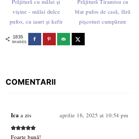
Prăjitură cu mălai și
Prăjitură Tiramisu cu
vișine - mălai dulce
blat pufos de casă, fără
pufos, cu iaurt și kefir
pișcoturi cumpărate
1835
SHARES
COMENTARII
Ica
a zis
aprilie 16, 2025 at 10:54 pm
Foarte bună!