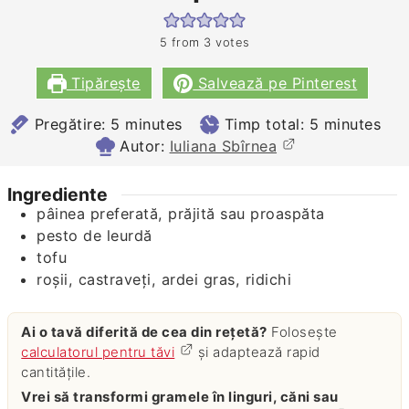
5
from
3
votes
Tipărește
Salvează pe Pinterest
minutes
minutes
Pregătire:
5
minutes
Timp total:
5
minutes
Autor:
Iuliana Sbîrnea
Ingrediente
pâinea preferată, prăjită sau proaspăta
pesto de leurdă
tofu
roșii, castraveți, ardei gras, ridichi
Ai o tavă diferită de cea din rețetă?
Folosește
calculatorul pentru tăvi
și adaptează rapid
cantitățile.
Vrei să transformi gramele în linguri, căni sau