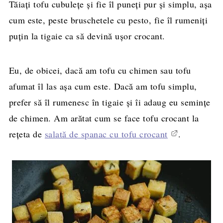
Tăiați tofu cubulețe și fie îl puneți pur și simplu, așa
cum este, peste bruschetele cu pesto, fie îl rumeniți
puțin la tigaie ca să devină ușor crocant.
Eu, de obicei, dacă am tofu cu chimen sau tofu
afumat îl las așa cum este. Dacă am tofu simplu,
prefer să îl rumenesc în tigaie și îi adaug eu semințe
de chimen. Am arătat cum se face tofu crocant la
rețeta de
salată de spanac cu tofu crocant
.