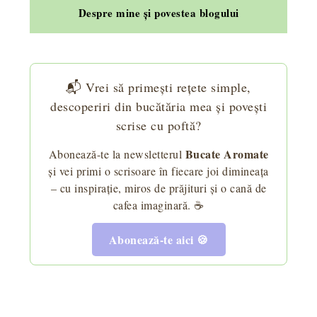
Despre mine și povestea blogului
📬 Vrei să primești rețete simple,
descoperiri din bucătăria mea și povești
scrise cu poftă?
Bucate Aromate
Abonează-te la newsletterul
și vei primi o scrisoare în fiecare joi dimineața
– cu inspirație, miros de prăjituri și o cană de
cafea imaginară. ☕
Abonează-te aici 🍪