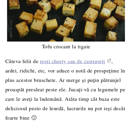
Tofu crocant la tigaie
Câteva felii de
roșii cherry sau de castraveți
,
ardei, ridichi, etc, vor aduce o notă de prospețime în
plus acestor bruschete. Ar merge și puțin pătrunjel
proaspăt presărat peste ele. Jucați-vă cu legumele pe
care le aveți la îndemână. Atâta timp cât baza este
deliciosul pesto de leurdă, lucrurile nu pot ieși decât
foarte bine 🙂