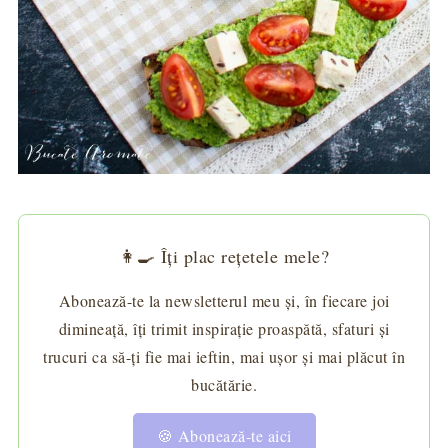
👩‍🍳 Îți plac rețetele mele?
Abonează-te la newsletterul meu și, în fiecare joi
dimineață, îți trimit inspirație proaspătă, sfaturi și
trucuri ca să-ți fie mai ieftin, mai ușor și mai plăcut în
bucătărie.
🍪 Abonează-te aici