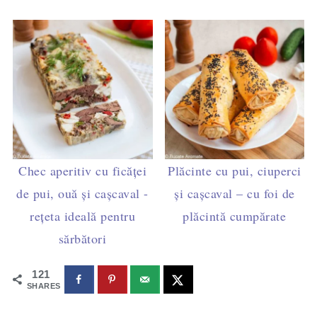
Chec aperitiv cu ficăței
Plăcinte cu pui, ciuperci
de pui, ouă și cașcaval -
și cașcaval – cu foi de
rețeta ideală pentru
plăcintă cumpărate
sărbători
121
SHARES