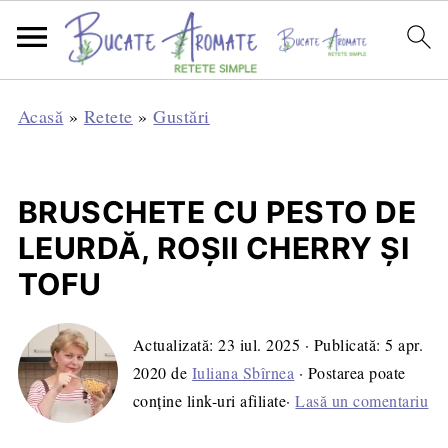
Acasă
»
Retete
»
Gustări
BRUSCHETE CU PESTO DE
LEURDĂ, ROȘII CHERRY ȘI
TOFU
Actualizată:
23 iul. 2025
· Publicată:
5 apr.
2020
de
Iuliana Sbîrnea
· Postarea poate
conține link-uri afiliate·
Lasă un comentariu