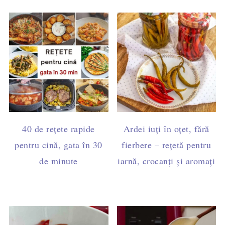
40 de rețete rapide
Ardei iuți în oțet, fără
pentru cină, gata în 30
fierbere – rețetă pentru
de minute
iarnă, crocanți și aromați