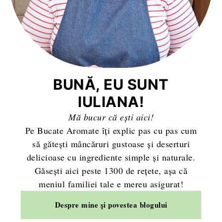
BUNĂ, EU SUNT
IULIANA!
Mă bucur că ești aici!
Pe Bucate Aromate îți explic pas cu pas cum
să gătești mâncăruri gustoase și deserturi
delicioase cu ingrediente simple și naturale.
Găsești aici peste 1300 de rețete, așa că
meniul familiei tale e mereu asigurat!
Despre mine și povestea blogului