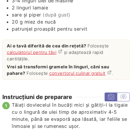
3-4
linguri
ulei de masline
2
linguri
lamaie
sare și piper
(după gust)
20
g
miez de nucă
patrunjel proaspăt pentru servit
Ai o tavă diferită de cea din rețetă?
Folosește
calculatorul pentru tăvi
și adaptează rapid
cantitățile.
Vrei să transformi gramele în linguri, căni sau
pahare?
Folosește
convertorul culinar gratuit
.
Instrucțiuni de preparare
Tăiați dovlecelul în bucăți mici și gătiți-l la tigaie
cu o lingură de ulei timp de aproximativ 4-5
minute, până se evaporă apa lăsată, iar feliile se
înmoaie și se rumenesc ușor.