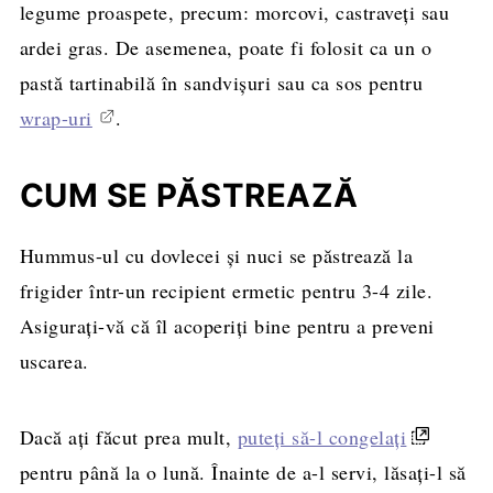
legume proaspete, precum: morcovi, castraveți sau
ardei gras. De asemenea, poate fi folosit ca un o
pastă tartinabilă în sandvișuri sau ca sos pentru
wrap-uri
.
CUM SE PĂSTREAZĂ
Hummus-ul cu dovlecei și nuci se păstrează la
frigider într-un recipient ermetic pentru 3-4 zile.
Asigurați-vă că îl acoperiți bine pentru a preveni
uscarea.
Dacă ați făcut prea mult,
puteți să-l congelați
pentru până la o lună. Înainte de a-l servi, lăsați-l să