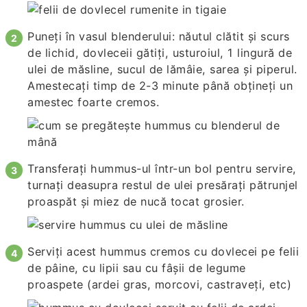
Puneți în vasul blenderului: năutul clătit și scurs
de lichid, dovleceii gătiți, usturoiul, 1 lingură de
ulei de măsline, sucul de lămâie, sarea și piperul.
Amestecați timp de 2-3 minute până obțineți un
amestec foarte cremos.
Transferați hummus-ul într-un bol pentru servire,
turnați deasupra restul de ulei presărați pătrunjel
proaspăt și miez de nucă tocat grosier.
Serviți acest hummus cremos cu dovlecei pe felii
de pâine, cu lipii sau cu fâșii de legume
proaspete (ardei gras, morcovi, castraveți, etc)