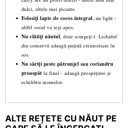
dulci, altele mai picante.
Folosiți lapte de cocos integral
, nu light -
altfel sosul va ieși apos.
Nu clătiți năutul
, doar scurgeți-l. Lichidul
din conservă adaugă puțină cremozitate în
sos.
Nu săriți peste pătrunjel sau coriandru
proaspăt
la final - adaugă prospețime și
echilibru aromelor.
ALTE REȚETE CU NĂUT PE