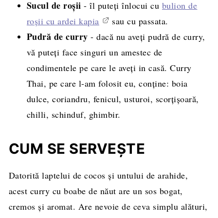
Sucul de roșii
- îl puteți înlocui cu
bulion de
roșii cu ardei kapia
sau cu passata.
Pudră de curry
- dacă nu aveți pudră de curry,
vă puteți face singuri un amestec de
condimentele pe care le aveți in casă. Curry
Thai, pe care l-am folosit eu, conține: boia
dulce, coriandru, fenicul, usturoi, scorțișoară,
chilli, schinduf, ghimbir.
CUM SE SERVEȘTE
Datorită laptelui de cocos și untului de arahide,
acest curry cu boabe de năut are un sos bogat,
cremos și aromat. Are nevoie de ceva simplu alături,