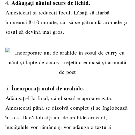
Adăugați năutul scurs de lichid.
4.
Amestecați și reduceți focul. Lăsați să fiarbă
împreună 8-10 minute, cât să se pătrundă aromele și
sosul să devină mai gros.
Încorporați untul de arahide.
5.
Adăugați-l la final, când sosul e aproape gata.
Amestecați până se dizolvă complet și se înglobează
în sos. Dacă folosiți unt de arahide crocant,
bucățelele vor rămâne și vor adăuga o textură