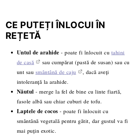
CE PUTEȚI ÎNLOCUI ÎN
REȚETĂ
Untul de arahide
- poate fi înlocuit cu
tahini
de casă
sau cumpărat (pastă de susan) sau cu
unt sau
smântână de caju
, dacă aveți
intoleranță la arahide.
Năutul
- merge la fel de bine cu linte fiartă,
fasole albă sau chiar cuburi de tofu.
Laptele de cocos
- poate fi înlocuit cu
smântână vegetală pentru gătit, dar gustul va fi
mai puțin exotic.