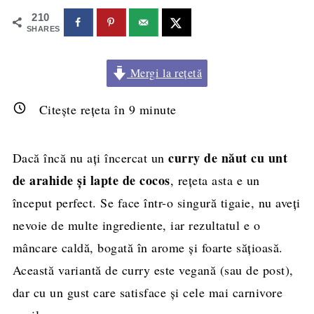
210
SHARES
Mergi la rețetă
Citește rețeta în
9
minute
curry de năut cu unt
Dacă încă nu ați încercat un
de arahide și lapte de cocos
, rețeta asta e un
început perfect. Se face într-o singură tigaie, nu aveți
nevoie de multe ingrediente, iar rezultatul e o
mâncare caldă, bogată în arome și foarte sățioasă.
Această variantă de curry este vegană (sau de post),
dar cu un gust care satisface și cele mai carnivore