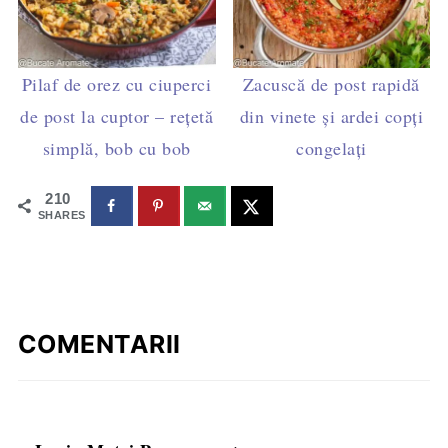
Pilaf de orez cu ciuperci
Zacuscă de post rapidă
de post la cuptor – rețetă
din vinete și ardei copți
simplă, bob cu bob
congelați
210
SHARES
COMENTARII