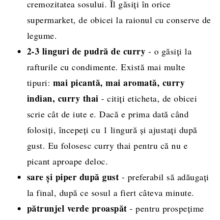
cremozitatea sosului. Îl găsiți în orice
supermarket, de obicei la raionul cu conserve de
legume.
2-3 linguri de pudră de curry
- o găsiți la
rafturile cu condimente. Există mai multe
mai picantă, mai aromată, curry
tipuri:
indian, curry thai
- citiți eticheta, de obicei
scrie cât de iute e. Dacă e prima dată când
folosiți, începeți cu 1 lingură și ajustați după
gust. Eu folosesc curry thai pentru că nu e
picant aproape deloc.
sare și piper după gust
- preferabil să adăugați
la final, după ce sosul a fiert câteva minute.
pătrunjel verde proaspăt
- pentru prospețime