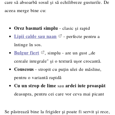
care să absoarbă sosul și să echilibreze gusturile. De
aceea merge bine cu:
Orez basmati simplu
- clasic și rapid
Lipii calde sau naan
- perfecte pentru a
întinge în sos.
Bulgur fiert
, simplu - are un gust „de
cereale integrale" și o textură ușor crocantă.
Couscous
- stropit cu puțin ulei de măsline,
pentru o variantă rapidă
Cu un strop de lime
ardei iute proaspăt
sau
deasupra, pentru cei care vor ceva mai picant
Se păstrează bine la frigider și poate fi servit și rece,