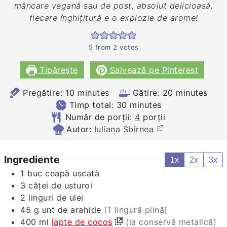
mâncare vegană sau de post, absolut delicioasă.
fiecare înghițitură e o explozie de arome!
5
from
2
votes
Tipărește
Salvează pe Pinterest
minutes
minutes
Pregătire:
10
minutes
Gătire:
20
minutes
minutes
Timp total:
30
minutes
Număr de porții:
4
porții
Autor:
Iuliana Sbîrnea
Ingrediente
1x
2x
3x
1
buc
ceapă uscată
3
căței
de usturoi
2
linguri
de ulei
45
g
unt de arahide
(1 lingură plină)
400
ml
lapte de cocos
(la conservă metalică)