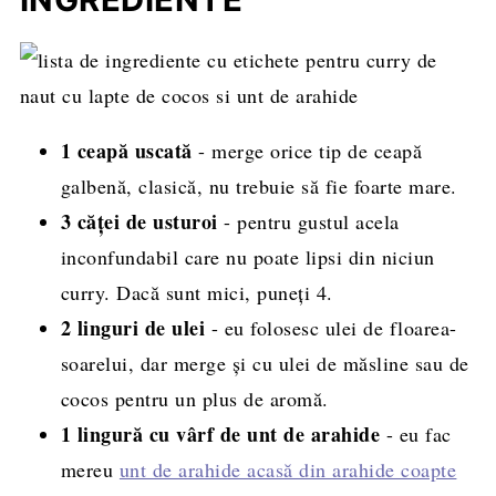
Rețeta completă, cantități și mod de
preparare
1 ceapă uscată
- merge orice tip de ceapă
galbenă, clasică, nu trebuie să fie foarte mare.
3 căței de usturoi
- pentru gustul acela
inconfundabil care nu poate lipsi din niciun
curry. Dacă sunt mici, puneți 4.
2 linguri de ulei
- eu folosesc ulei de floarea-
soarelui, dar merge și cu ulei de măsline sau de
cocos pentru un plus de aromă.
1 lingură cu vârf de unt de arahide
- eu fac
mereu
unt de arahide acasă din arahide coapte