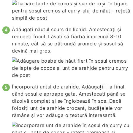
Adăugați năutul scurs de lichid. Amestecați și
reduceți focul. Lăsați să fiarbă împreună 8-10
minute, cât să se pătrundă aromele și sosul să
devină mai gros.
Încorporați untul de arahide. Adăugați-l la final,
când sosul e aproape gata. Amestecați până se
dizolvă complet și se înglobează în sos. Dacă
folosiți unt de arahide crocant, bucățelele vor
rămâne și vor adăuga o textură interesantă.