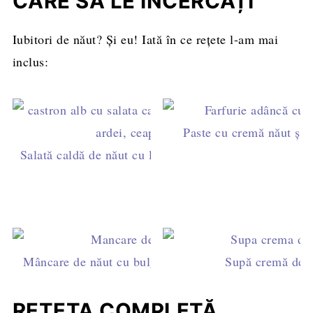
CARE SĂ LE ÎNCERCAȚI
Iubitori de năut? Și eu! Iată în ce rețete l-am mai
inclus:
Paste cu cremă năut și r
Salată caldă de năut cu legume - rapidă, sănătoasă, ga
de minute
Mâncare de năut cu bulgur și măsline - rețetă simplă 
Supă cremă de n
REȚETA COMPLETĂ,