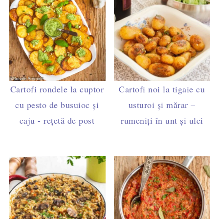
Cartofi rondele la cuptor
Cartofi noi la tigaie cu
cu pesto de busuioc și
usturoi și mărar –
caju - rețetă de post
rumeniți în unt și ulei