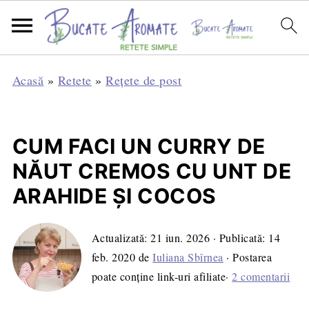
Acasă
»
Retete
»
Rețete de post
CUM FACI UN CURRY DE
NĂUT CREMOS CU UNT DE
ARAHIDE ȘI COCOS
Actualizată:
21 iun. 2026
· Publicată:
14
feb. 2020
de
Iuliana Sbîrnea
· Postarea
poate conține link-uri afiliate·
2 comentarii