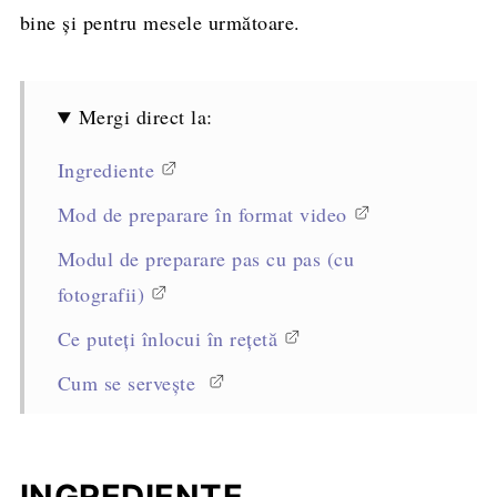
bine și pentru mesele următoare.
Mergi direct la:
Ingrediente
Mod de preparare în format video
Modul de preparare pas cu pas (cu
fotografii)
Ce puteți înlocui în rețetă
Cum se servește
Sfaturi profesioniste pentru reușita rețetei
Alte rețete cu năut pe care să le încercați
INGREDIENTE