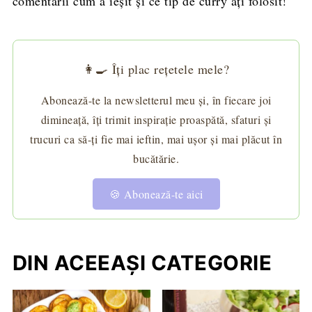
comentarii cum a ieșit și ce tip de curry ați folosit!
👩‍🍳 Îți plac rețetele mele?
Abonează-te la newsletterul meu și, în fiecare joi
dimineață, îți trimit inspirație proaspătă, sfaturi și
trucuri ca să-ți fie mai ieftin, mai ușor și mai plăcut în
bucătărie.
🍪 Abonează-te aici
DIN ACEEAȘI CATEGORIE