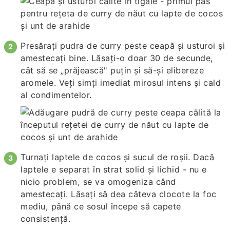
Presărați pudra de curry peste ceapă și usturoi și
amestecați bine. Lăsați-o doar 30 de secunde,
cât să se „prăjească" puțin și să-și elibereze
aromele. Veți simți imediat mirosul intens și cald
al condimentelor.
Turnați laptele de cocos și sucul de roșii. Dacă
laptele e separat în strat solid și lichid - nu e
nicio problem, se va omogeniza când
amestecați. Lăsați să dea câteva clocote la foc
mediu, până ce sosul începe să capete
consistență.