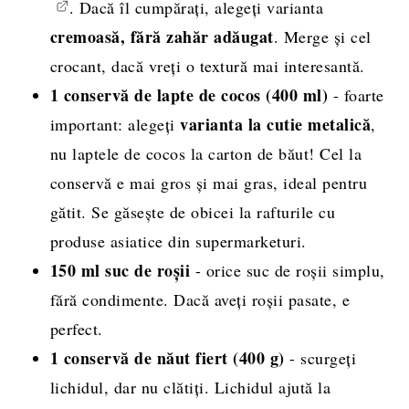
. Dacă îl cumpărați, alegeți varianta
cremoasă, fără zahăr adăugat
. Merge și cel
crocant, dacă vreți o textură mai interesantă.
1 conservă de lapte de cocos (400 ml)
- foarte
varianta la cutie metalică
important: alegeți
,
nu laptele de cocos la carton de băut! Cel la
conservă e mai gros și mai gras, ideal pentru
gătit. Se găsește de obicei la rafturile cu
produse asiatice din supermarketuri.
150 ml suc de roșii
- orice suc de roșii simplu,
fără condimente. Dacă aveți roșii pasate, e
perfect.
1 conservă de năut fiert (400 g)
- scurgeți
lichidul, dar nu clătiți. Lichidul ajută la