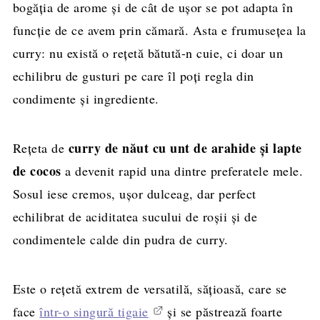
bogăția de arome și de cât de ușor se pot adapta în
funcție de ce avem prin cămară. Asta e frumusețea la
curry: nu există o rețetă bătută-n cuie, ci doar un
echilibru de gusturi pe care îl poți regla din
condimente și ingrediente.
curry de năut cu unt de arahide și lapte
Rețeta de
de cocos
a devenit rapid una dintre preferatele mele.
Sosul iese cremos, ușor dulceag, dar perfect
echilibrat de aciditatea sucului de roșii și de
condimentele calde din pudra de curry.
Este o rețetă extrem de versatilă, sățioasă, care se
face
într-o singură tigaie
și se păstrează foarte