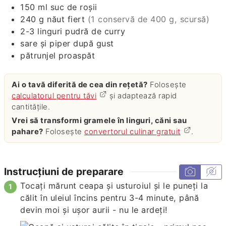
150
ml
suc de roșii
240
g
năut fiert
(1 conservă de 400 g, scursă)
2-3
linguri
pudră de curry
sare și piper după gust
pătrunjel proaspăt
Ai o tavă diferită de cea din rețetă?
Folosește
calculatorul pentru tăvi
și adaptează rapid
cantitățile.
Vrei să transformi gramele în linguri, căni sau
pahare?
Folosește
convertorul culinar gratuit
.
Instrucțiuni de preparare
Tocați mărunt ceapa și usturoiul și le puneți la
călit în uleiul încins pentru 3-4 minute, până
devin moi și ușor aurii - nu le ardeți!