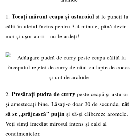
Tocați mărunt ceapa și usturoiul
1.
și le puneți la
călit în uleiul încins pentru 3-4 minute, până devin
moi și ușor aurii - nu le ardeți!
Presărați pudra de curry
2.
peste ceapă și usturoi
cât
și amestecați bine. Lăsați-o doar 30 de secunde,
să se „prăjească" puțin
și să-și elibereze aromele.
Veți simți imediat mirosul intens și cald al
condimentelor.