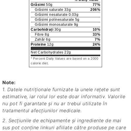
Grăsimi
50
g
77
%
Grăsimi saturate
33
g
206
%
Grăsimi nesaturate
0.03
g
Grăsimi polinesaturate
5
g
Grăsimi monosaturate
9
g
Carbohidrați
30
g
10
%
Fibre
8
g
33
%
Zahăr
6
g
7
%
Proteine
12
g
24
%
Net Carbohydrates
22
g
* Percent Daily Values are based on a 2000
calorie diet.
Note:
1. Datele nutriționale furnizate la unele rețete sunt
estimative, iar rolul lor este doar informativ. Valorile
nu pot fi garantate și nu ar trebui utilizate în
tratamentul afecțiunilor medicale.
2. Secțiunile de echipamente și ingrediente de mai
sus pot conține linkuri afiliate către produse pe care