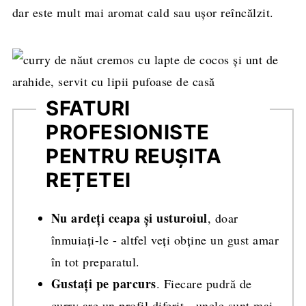
dar este mult mai aromat cald sau ușor reîncălzit.
SFATURI
PROFESIONISTE
PENTRU REUȘITA
REȚETEI
Nu ardeți ceapa și usturoiul
, doar
înmuiați-le - altfel veți obține un gust amar
în tot preparatul.
Gustați pe parcurs
. Fiecare pudră de
curry are un profil diferit - unele sunt mai