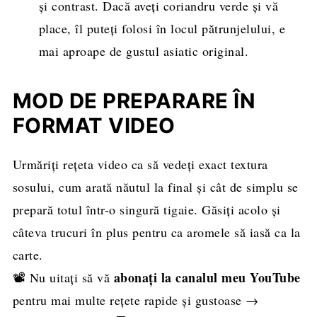
și contrast. Dacă aveți coriandru verde și vă
place, îl puteți folosi în locul pătrunjelului, e
mai aproape de gustul asiatic original.
MOD DE PREPARARE ÎN
FORMAT VIDEO
Urmăriți rețeta video ca să vedeți exact textura
sosului, cum arată năutul la final și cât de simplu se
prepară totul într-o singură tigaie. Găsiți acolo și
câteva trucuri în plus pentru ca aromele să iasă ca la
carte.
abonați la canalul meu YouTube
📽️ Nu uitați să vă
pentru mai multe rețete rapide și gustoase →