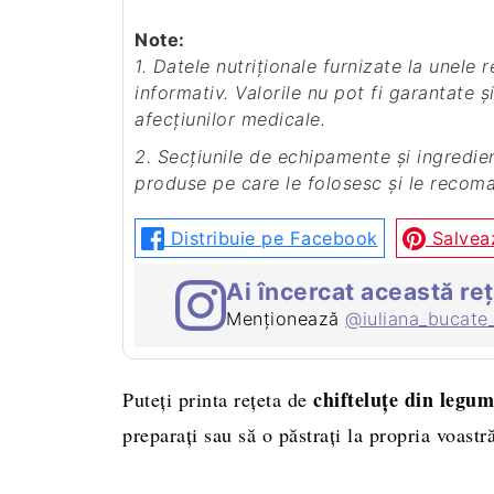
Note:
1. Datele nutriționale furnizate la unele rețete sunt estimative, iar rolul lor este doar
informativ. Valorile nu pot fi garantate și
afecțiunilor medicale.
2. Secțiunile de echipamente și ingrediente de mai sus pot conține linkuri afiliate către
produse pe care le folosesc și le recom
Distribuie pe Facebook
Salveaz
Ai încercat această re
Menționează
@iuliana_bucate
chifteluţe din legu
Puteţi printa reţeta de
preparaţi sau să o păstraţi la propria voast