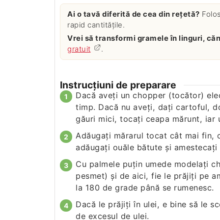
Ai o tavă diferită de cea din rețetă?
Folo
rapid cantitățile.
Vrei să transformi gramele în linguri, c
gratuit
.
Instrucțiuni de preparare
Dacă aveţi un chopper (tocător) elect
timp. Dacă nu aveţi, daţi cartoful, 
găuri mici, tocaţi ceapa mărunt, iar u
Adăugaţi mărarul tocat cât mai fin, 
adăugaţi ouăle bătute şi amestecaţi
Cu palmele puţin umede modelaţi chift
pesmet) şi de aici, fie le prăjiţi pe a
la 180 de grade până se rumenesc.
Dacă le prăjiţi în ulei, e bine să le
de excesul de ulei.