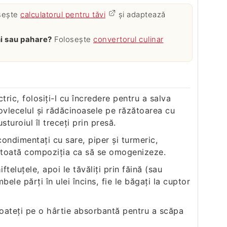
sește
calculatorul pentru tăvi
și adaptează
ăni sau pahare?
Folosește
convertorul culinar
ric, folosiţi-l cu încredere pentru a salva
dovlecelul şi rădăcinoasele pe răzătoarea cu
sturoiul îl treceţi prin presă.
condimentaţi cu sare, piper şi turmeric,
 toată compoziţia ca să se omogenizeze.
eluţele, apoi le tăvăliţi prin făină (sau
mbele părţi în ulei încins, fie le băgaţi la cuptor
 scoateţi pe o hârtie absorbantă pentru a scăpa