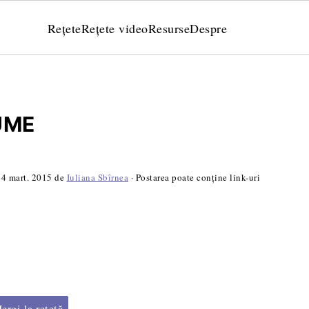
Rețete
Rețete video
Resurse
Despre
UME
:
4 mart. 2015
de
Iuliana Sbîrnea
· Postarea poate conține link-uri
rgi la rețetă