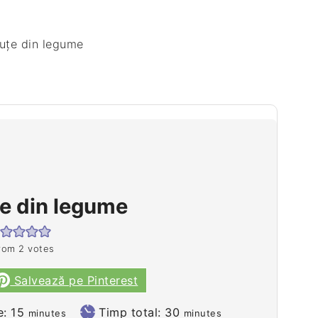
ţe din legume
rom
2
votes
Salvează pe Pinterest
minutes
minutes
e:
15
Timp total:
30
minutes
minutes