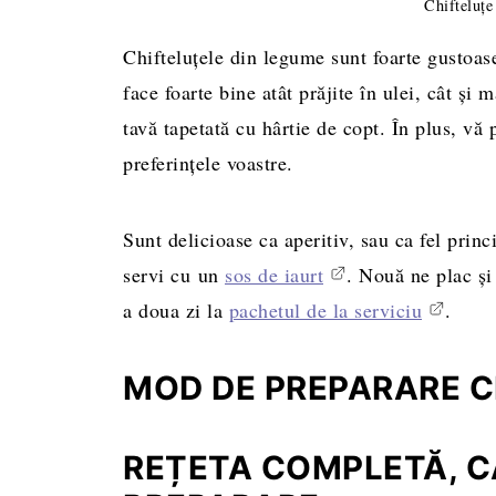
Chifteluțe
Chifteluțele din legume sunt foarte gustoase
face foarte bine atât prăjite în ulei, cât şi 
tavă tapetată cu hârtie de copt. În plus, vă 
preferințele voastre.
Sunt delicioase ca aperitiv, sau ca fel princ
servi cu un
sos de iaurt
. Nouă ne plac şi
a doua zi la
pachetul de la serviciu
.
MOD DE PREPARARE C
REȚETA COMPLETĂ, CA