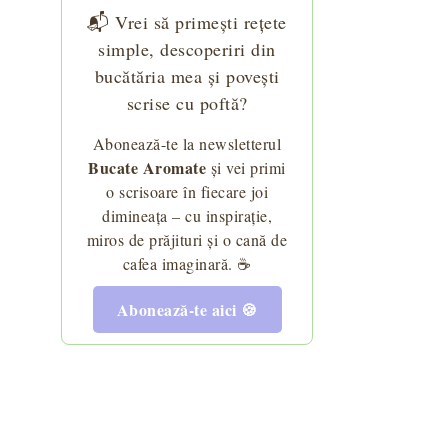
📬 Vrei să primești rețete
simple, descoperiri din
bucătăria mea și povești
scrise cu poftă?
Abonează-te la newsletterul
Bucate Aromate
și vei primi
o scrisoare în fiecare joi
dimineața – cu inspirație,
miros de prăjituri și o cană de
cafea imaginară. ☕
Abonează-te aici 🍪