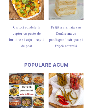
Cartofi rondele la
Prăjitura Sinaia sau
cuptor cu pesto de
Dunăreana cu
busuioc și caju - rețetă
pandișpan însiropat și
de post
frișcă naturală
POPULARE ACUM