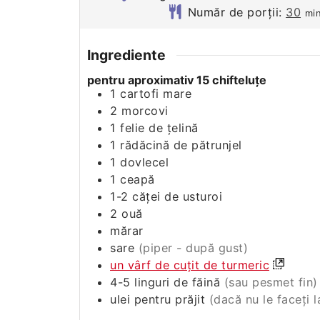
Număr de porții:
30
mi
Ingrediente
pentru aproximativ 15 chifteluţe
1
cartofi mare
2
morcovi
1
felie de ţelină
1
rădăcină de pătrunjel
1
dovlecel
1
ceapă
1-2
căţei de usturoi
2
ouă
mărar
sare
(piper - după gust)
un vârf de cuţit de turmeric
4-5
linguri de făină
(sau pesmet fin)
ulei pentru prăjit
(dacă nu le faceţi 