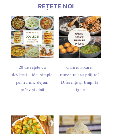
REȚETE NOI
20 de rețete cu
Călire, sotare,
dovlecei – idei simple
rumenire sau prăjire?
pentru mic dejun,
Diferențe și timpi la
prânz și cină
tigaie