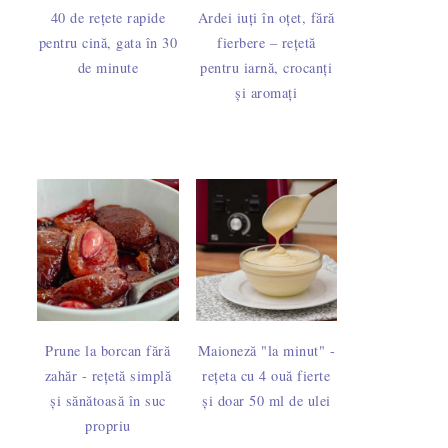
40 de rețete rapide
Ardei iuți în oțet, fără
pentru cină, gata în 30
fierbere – rețetă
de minute
pentru iarnă, crocanți
și aromați
Prune la borcan fără
Maioneză "la minut" -
zahăr - rețetă simplă
rețeta cu 4 ouă fierte
și sănătoasă în suc
și doar 50 ml de ulei
propriu