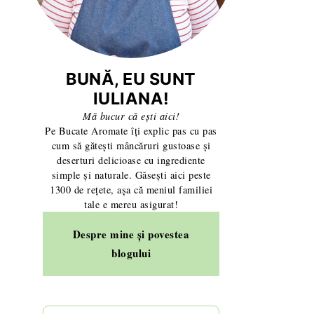
BUNĂ, EU SUNT
IULIANA!
Mă bucur că ești aici!
Pe Bucate Aromate îți explic pas cu pas
cum să gătești mâncăruri gustoase și
deserturi delicioase cu ingrediente
simple și naturale. Găsești aici peste
1300 de rețete, așa că meniul familiei
tale e mereu asigurat!
Despre mine și povestea
blogului