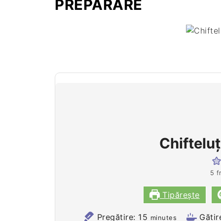
PREPARARE
Chiftelu
5
f
Tipărește
minutes
Pregătire:
15
Gătir
minutes