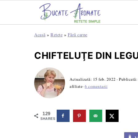
Acasă
»
Retete
»
Fără carne
CHIFTELUŢE DIN LEG
Actualizată:
15 feb. 2022
· Publicată
afiliate·
6 comentarii
129
SHARES
Me