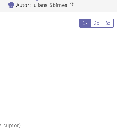
Autor:
Iuliana Sbîrnea
n
1x
2x
3x
la cuptor)