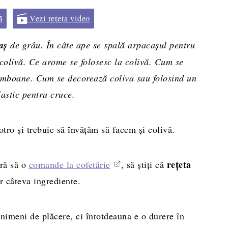
ă
Vezi rețeta video
aș
de grâu. În câte ape se spală arpacașul pentru
 colivă. Ce arome se folosesc la colivă. Cum se
bomboane. Cum se decorează coliva sau folosind un
astic pentru cruce.
ro şi trebuie să învăţăm să facem şi colivă.
reţeta
eră să o
comande la cofetărie
, să ştiţi că
r câteva ingrediente.
nimeni de plăcere, ci întotdeauna e o durere în