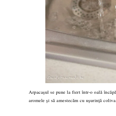
Arpacașul se pune la fiert într-o oală încăp
aromele și să amestecăm cu ușurință coliva