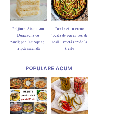
Prăjitura Sinaia sau
Dovlecei cu carne
Dunăreana cu
tocată de pui în sos de
pandișpan însiropat și
roșii - rețetă rapidă la
frișcă naturală
tigaie
POPULARE ACUM