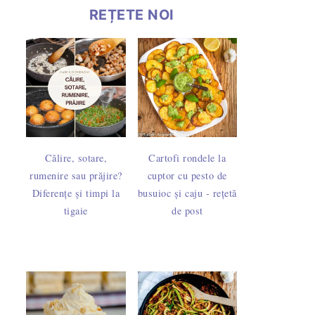
REȚETE NOI
Călire, sotare,
Cartofi rondele la
rumenire sau prăjire?
cuptor cu pesto de
Diferențe și timpi la
busuioc și caju - rețetă
tigaie
de post