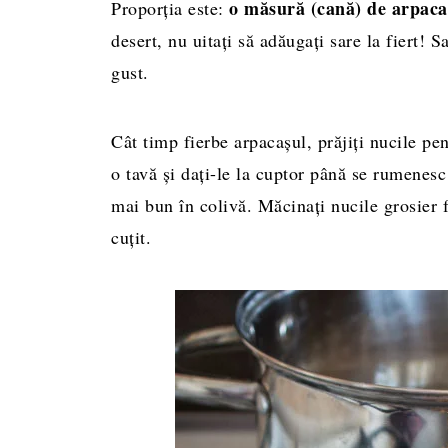
o măsură (cană) de arpacaș
Proporția este:
desert, nu uitați să adăugați sare la fiert! 
gust.
Cât timp fierbe arpacașul, prăjiți nucile pen
o tavă și dați-le la cuptor până se rumenes
mai bun în colivă. Măcinați nucile grosier f
cuțit.