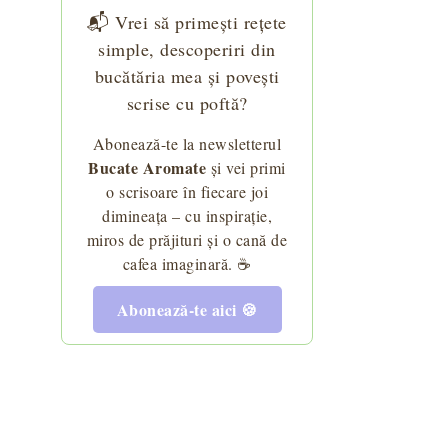
📬 Vrei să primești rețete
simple, descoperiri din
bucătăria mea și povești
scrise cu poftă?
Abonează-te la newsletterul
Bucate Aromate
și vei primi
o scrisoare în fiecare joi
dimineața – cu inspirație,
miros de prăjituri și o cană de
cafea imaginară. ☕
Abonează-te aici 🍪