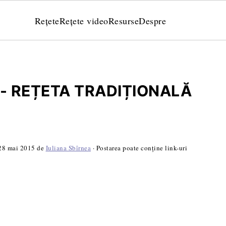
Rețete
Rețete video
Resurse
Despre
 - REȚETA TRADIȚIONALĂ
28 mai 2015
de
Iuliana Sbîrnea
· Postarea poate conține link-uri