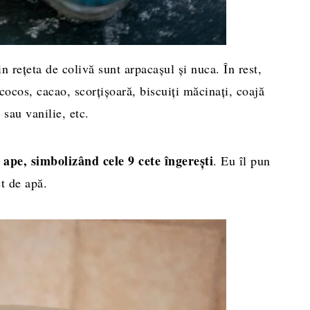
n reţeta de colivă sunt arpacaşul şi nuca. În rest,
 cocos, cacao, scorţişoară, biscuiţi măcinaţi, coajă
sau vanilie, etc.
 ape, simbolizând cele 9 cete îngerești
. Eu îl pun
et de apă.