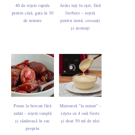
40 de rețete rapide
Ardei iuți în oțet, fără
pentru cină, gata în 30
fierbere – rețetă
de minute
pentru iarnă, crocanți
și aromați
Prune la borcan fără
Maioneză "la minut" -
zahăr - rețetă simplă
rețeta cu 4 ouă fierte
și sănătoasă în suc
și doar 50 ml de ulei
propriu