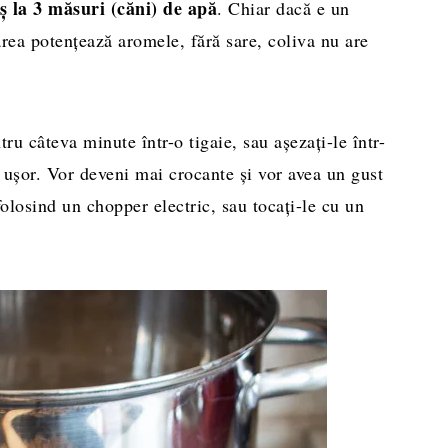
 la 3 măsuri (căni) de apă
. Chiar dacă e un
Sarea potențează aromele, fără sare, coliva nu are
tru câteva minute într-o tigaie, sau așezați-le într-
c ușor. Vor deveni mai crocante și vor avea un gust
olosind un chopper electric, sau tocați-le cu un