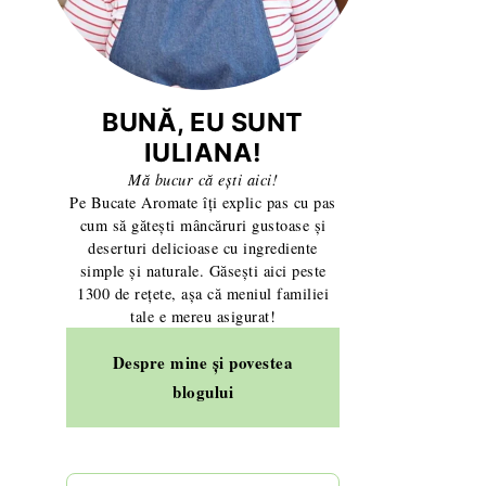
BUNĂ, EU SUNT
IULIANA!
Mă bucur că ești aici!
Pe Bucate Aromate îți explic pas cu pas
cum să gătești mâncăruri gustoase și
deserturi delicioase cu ingrediente
simple și naturale. Găsești aici peste
1300 de rețete, așa că meniul familiei
tale e mereu asigurat!
Despre mine și povestea
blogului