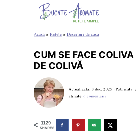
Acasă
»
Retete
»
Deserturi de casa
CUM SE FACE COLIVA
DE COLIVĂ
Actualizată:
8 dec. 2025
· Publicată:
afiliate·
6 comentarii
1129
SHARES