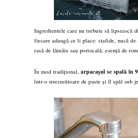
Ingredientele care nu trebuie să lipsească di
fiecare adaugă ce îi place: stafide, nucă de
rasă de lămâie sau portocală, esenţă de rom 
arpacașul se spală în 9
În mod tradițional,
într-o strecurătoare de paste și îl spăl sub j