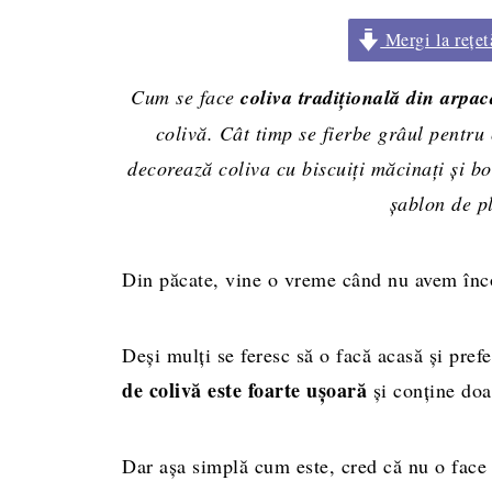
Mergi la rețet
Cum se face
coliva tradițională din arpac
colivă. Cât timp se fierbe grâul pentru
decorează coliva cu biscuiți măcinați și 
șablon de pl
Din păcate, vine o vreme când nu avem încot
Deşi mulţi se feresc să o facă acasă şi pref
de colivă este foarte uşoară
şi conţine doa
Dar aşa simplă cum este, cred că nu o face 