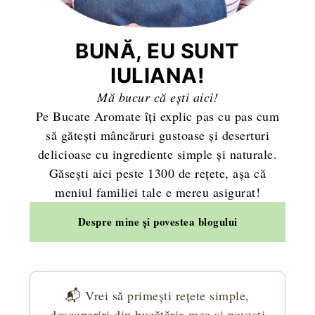
BUNĂ, EU SUNT
IULIANA!
Mă bucur că ești aici!
Pe Bucate Aromate îți explic pas cu pas cum
să gătești mâncăruri gustoase și deserturi
delicioase cu ingrediente simple și naturale.
Găsești aici peste 1300 de rețete, așa că
meniul familiei tale e mereu asigurat!
Despre mine și povestea blogului
📬 Vrei să primești rețete simple,
descoperiri din bucătăria mea și povești