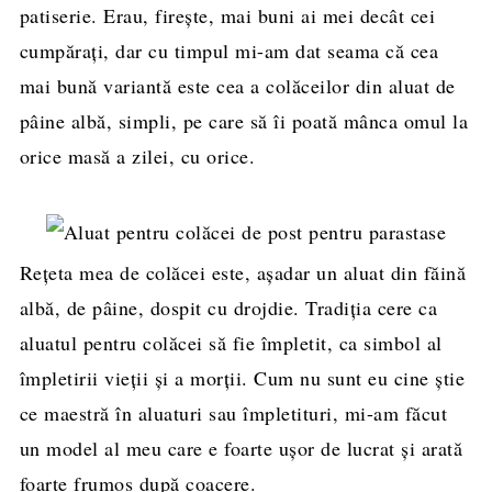
patiserie. Erau, firește, mai buni ai mei decât cei
cumpărați, dar cu timpul mi-am dat seama că cea
mai bună variantă este cea a colăceilor din aluat de
pâine albă, simpli, pe care să îi poată mânca omul la
orice masă a zilei, cu orice.
Rețeta mea de colăcei este, așadar un aluat din făină
albă, de pâine, dospit cu drojdie. Tradiția cere ca
aluatul pentru colăcei să fie împletit, ca simbol al
împletirii vieții și a morții. Cum nu sunt eu cine știe
ce maestră în aluaturi sau împletituri, mi-am făcut
un model al meu care e foarte ușor de lucrat și arată
foarte frumos după coacere.