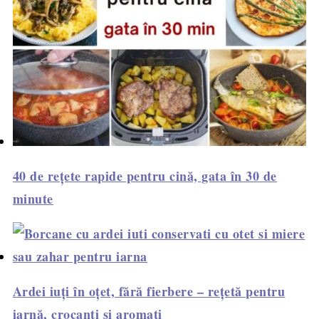
40 de rețete rapide pentru cină, gata în 30 de
minute
Ardei iuți în oțet, fără fierbere – rețetă pentru
iarnă, crocanți și aromați