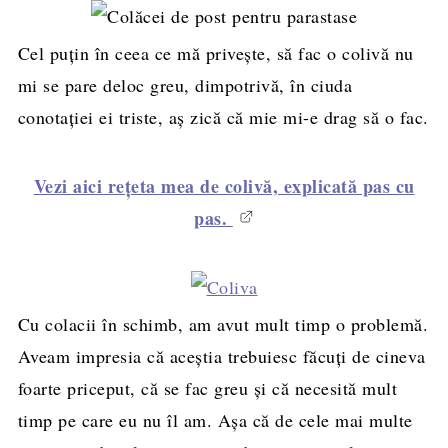
Cel puțin în ceea ce mă privește, să fac o colivă nu
mi se pare deloc greu, dimpotrivă, în ciuda
conotației ei triste, aș zică că mie mi-e drag să o fac.
Vezi aici rețeta mea de colivă, explicată pas cu
pas.
Cu colacii în schimb, am avut mult timp o problemă.
Aveam impresia că aceștia trebuiesc făcuți de cineva
foarte priceput, că se fac greu și că necesită mult
timp pe care eu nu îl am. Așa că de cele mai multe