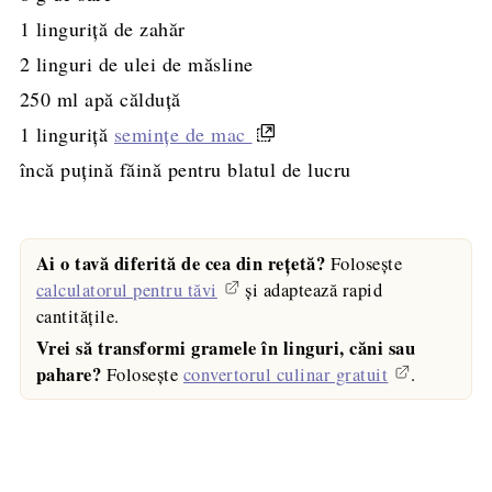
1
linguriță
de zahăr
2
linguri de
ulei de măsline
250
ml
apă călduță
1
linguriță
semințe de mac
încă puțină făină pentru blatul de lucru
Ai o tavă diferită de cea din rețetă?
Folosește
calculatorul pentru tăvi
și adaptează rapid
cantitățile.
Vrei să transformi gramele în linguri, căni sau
pahare?
Folosește
convertorul culinar gratuit
.