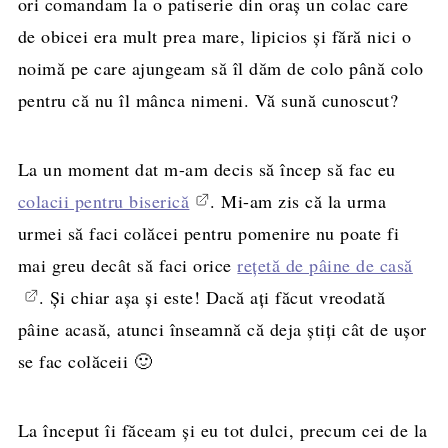
ori comandam la o patiserie din oraș un colac care
de obicei era mult prea mare, lipicios și fără nici o
noimă pe care ajungeam să îl dăm de colo până colo
pentru că nu îl mânca nimeni. Vă sună cunoscut?
La un moment dat m-am decis să încep să fac eu
colacii pentru biserică
. Mi-am zis că la urma
urmei să faci colăcei pentru pomenire nu poate fi
mai greu decât să faci orice
rețetă de pâine de casă
. Și chiar așa și este! Dacă ați făcut vreodată
pâine acasă, atunci înseamnă că deja știți cât de ușor
se fac colăceii 🙂
La început îi făceam și eu tot dulci, precum cei de la