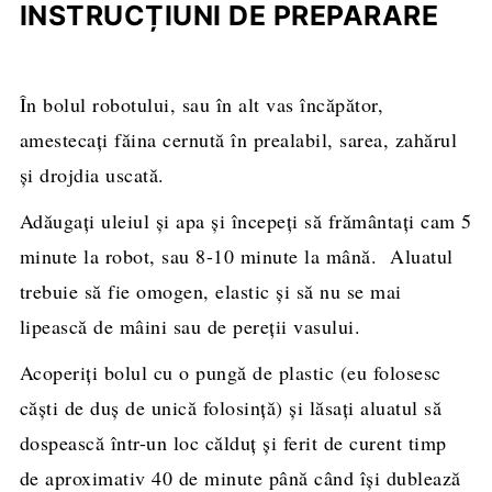
INSTRUCȚIUNI DE PREPARARE
În bolul robotului, sau în alt vas încăpător,
amestecați făina cernută în prealabil, sarea, zahărul
și drojdia uscată.
Adăugați uleiul și apa și începeți să frământați cam 5
minute la robot, sau 8-10 minute la mână. Aluatul
trebuie să fie omogen, elastic și să nu se mai
lipească de mâini sau de pereții vasului.
Acoperiți bolul cu o pungă de plastic (eu folosesc
căști de duș de unică folosință) și lăsați aluatul să
dospească într-un loc călduț și ferit de curent timp
de aproximativ 40 de minute până când își dublează