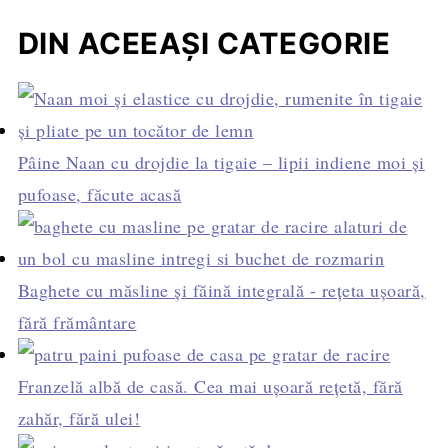
DIN ACEEAȘI CATEGORIE
Pâine Naan cu drojdie la tigaie – lipii indiene moi și
pufoase, făcute acasă
Baghete cu măsline și făină integrală - rețeta ușoară,
fără frământare
Franzelă albă de casă. Cea mai ușoară rețetă, fără
zahăr, fără ulei!