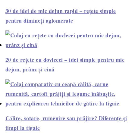
30 de idei de mic dejun rapid – rețete simple
pentru dimineți aglomerate
20 de rețete cu dovlecei – idei simple pentru mic
dejun, prânz și cină
Călire, sotare, rumenire sau prăjire? Diferențe și
timpi la tigaie