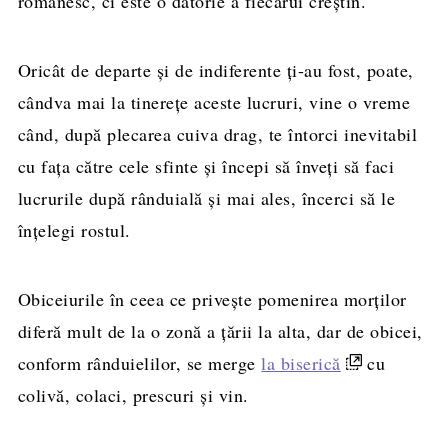
românesc, ci este o datorie a fiecărui creștin.
Oricât de departe și de indiferente ți-au fost, poate,
cândva mai la tinerețe aceste lucruri, vine o vreme
când, după plecarea cuiva drag, te întorci inevitabil
cu fața către cele sfinte și începi să înveți să faci
lucrurile după rânduială și mai ales, încerci să le
înțelegi rostul.
Obiceiurile în ceea ce privește pomenirea morților
diferă mult de la o zonă a țării la alta, dar de obicei,
conform rânduielilor, se merge
la biserică
cu
colivă, colaci, prescuri și vin.