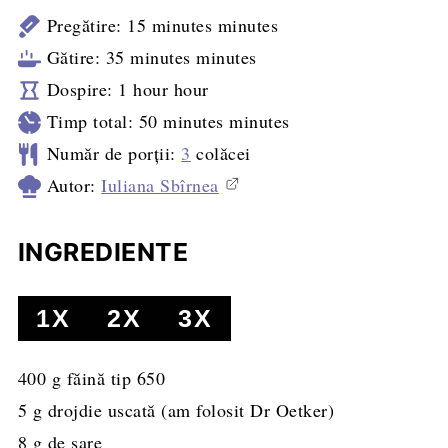
Pregătire:
15
minutes
minutes
Gătire:
35
minutes
minutes
Dospire:
1
hour
hour
Timp total:
50
minutes
minutes
Număr de porții:
3
colăcei
Autor:
Iuliana Sbîrnea
INGREDIENTE
1X
2X
3X
400
g
făină tip 650
5
g
drojdie uscată (am folosit Dr Oetker)
8
g
de sare