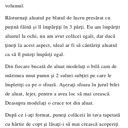
volumul.
Răsturnați aluatul pe blatul de lucru presărat cu
puțină făină și îl împărțiți în 3 părți. Eu am împărțit
aluatul la ochi, nu am avut colăcei egali, dar dacă
țineți la acest aspect, ideal ar fi să cântăriți aluatul
ca să îl puteți împărți egal.
Din fiecare bucată de aluat modelați o bilă cam de
mărimea unui pumn și 2 suluri subțiri pe care le
împletiți ca pe o sfoară. Așezați sfoara în jurul bilei
de aluat, lejer, pentru a avea loc să mai crească.
Deasupra modelați o cruce tot din aluat.
După ce i-ați format, puneți colăceii în tava tapetată
cu hârtie de copt și lăsați-i să mai crească acoperiți