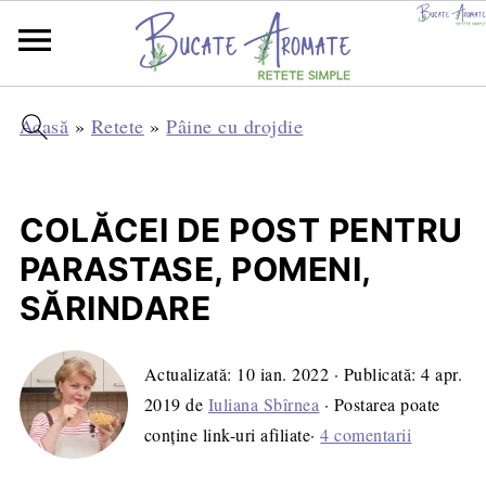
Acasă
»
Retete
»
Pâine cu drojdie
COLĂCEI DE POST PENTRU
PARASTASE, POMENI,
SĂRINDARE
Actualizată:
10 ian. 2022
· Publicată:
4 apr.
2019
de
Iuliana Sbîrnea
· Postarea poate
conține link-uri afiliate·
4 comentarii