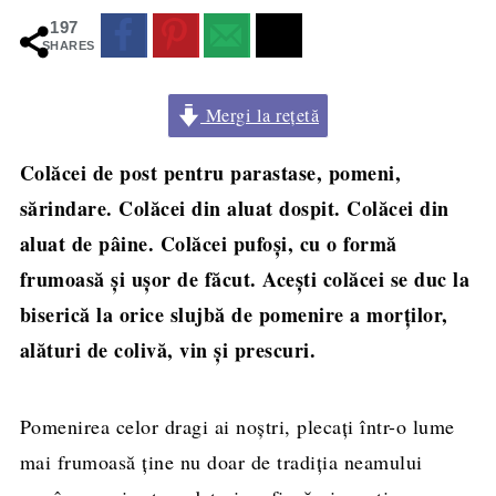
197
SHARES
Mergi la rețetă
Colăcei de post pentru parastase, pomeni,
sărindare. Colăcei din aluat dospit. Colăcei din
aluat de pâine. Colăcei pufoși, cu o formă
frumoasă și ușor de făcut. Acești colăcei se duc la
biserică la orice slujbă de pomenire a morților,
alături de colivă, vin și prescuri.
Pomenirea celor dragi ai noștri, plecați într-o lume
mai frumoasă ține nu doar de tradiția neamului