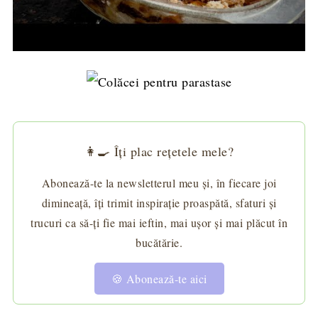
👩‍🍳 Îți plac rețetele mele?
Abonează-te la newsletterul meu și, în fiecare joi
dimineață, îți trimit inspirație proaspătă, sfaturi și
trucuri ca să-ți fie mai ieftin, mai ușor și mai plăcut în
bucătărie.
🍪 Abonează-te aici