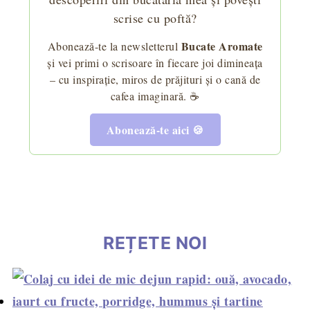
scrise cu poftă?
Bucate Aromate
Abonează-te la newsletterul
și vei primi o scrisoare în fiecare joi dimineața
– cu inspirație, miros de prăjituri și o cană de
cafea imaginară. ☕
Abonează-te aici 🍪
REȚETE NOI