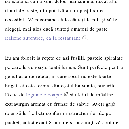
constatând că nu sunt deloc mai scumpe decât alte
tipuri de paste, dimpotrivă au un preţ foarte
accesibil. Vă recomand să le căutați la raft şi să le
alegeţi, mai ales dacă sunteţi amatori de paste
italiene autentice, ca la restaurant
.
Eu am folosit la reţeta de azi fusilli, pastele spiralate
pe care le cunoaşte toată lumea. Sunt perfecte pentru
genul ăsta de reţetă, în care sosul nu este foarte
bogat, ci este format din oţetul balsamic, sucurile
lăsate de
legumele coapte
şi uleiul de măsline
extravirgin aromat cu frunze de salvie. Aveţi grijă
doar să le fierbeţi conform instructiunilor de pe
pachet, adică exact 8 minute şi bucuraţi-vă apoi de