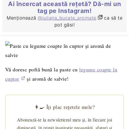
Ai încercat această rețetă? Dă-mi un
tag pe Instagram!
Menționează
@iuliana_bucate_aromate
ca să te
pot găsi!
Vă doresc poftă bună la paste cu
legume coapte în
cuptor
şi aromă de salvie!
👩‍🍳 Îți plac rețetele mele?
Abonează-te la newsletterul meu și, în fiecare joi
dimineață, îți trimit inspirație proaspătă, sfaturi și