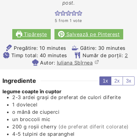
post.
5
from 1 vote
Tipărește
Salvează pe Pinterest
minutes
minutes
Pregătire:
10
minutes
Gătire:
30
minutes
minutes
Timp total:
40
minutes
Număr de porții:
2
Autor:
Iuliana Sbîrnea
Ingrediente
1x
2x
3x
legume coapte în cuptor
2-3
ardei graşi de preferat de culori diferite
1
dovlecel
o mână de ciuperci
un broccoli mic
200
g
roşii cherry
(de preferat diferit colorate)
4-5
tulpini de sparanghel