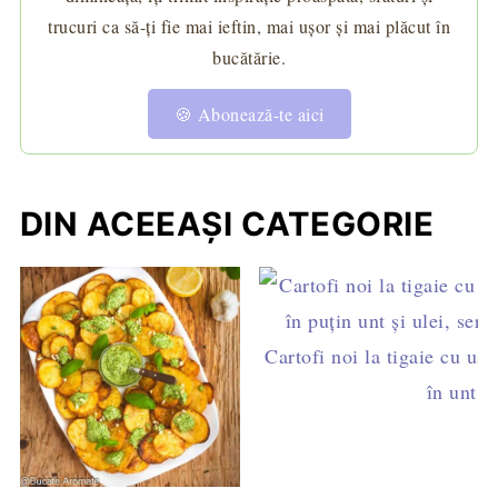
trucuri ca să-ți fie mai ieftin, mai ușor și mai plăcut în
bucătărie.
🍪 Abonează-te aici
DIN ACEEAȘI CATEGORIE
Cartofi noi la tigaie cu ust
în unt și