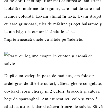
că de dorul anotimpurilor mai călduroase, am strâns
laolaltă o mulţime de legume, care mai de care mai
frumos colorată. Le-am aliniat în tavă, le-am stropit
cu sare grunjoasă, ulei de măsline şi oţet balsamic şi
le-am băgat la cuptor lăsându-le să se
împrietenească unele cu altele pe îndelete.
După cum vedeţi în poza de mai sus, am folosit:
ardei gras de diferite culori, câteva ghebe congelate,
dovlecel, roşii cherry în 2 culori, broccoli şi câteva
beţe de sparanghel. Am aruncat ici, colo şi vreo 3
căţei de usturoi, dar şi câteva frunze de salvie. Să vă