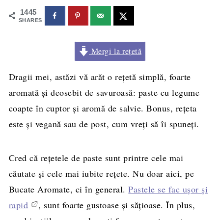
1445
SHARES
Mergi la rețetă
Dragii mei, astăzi vă arăt o reţetă simplă, foarte
aromată şi deosebit de savuroasă: paste cu legume
coapte în cuptor şi aromă de salvie. Bonus, reţeta
este şi vegană sau de post, cum vreţi să îi spuneţi.
Cred că reţetele de paste sunt printre cele mai
căutate şi cele mai iubite reţete. Nu doar aici, pe
Bucate Aromate, ci în general.
Pastele se fac uşor şi
rapid
, sunt foarte gustoase şi săţioase. În plus,