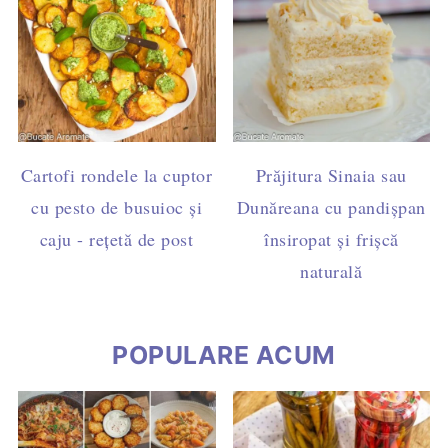
Cartofi rondele la cuptor
Prăjitura Sinaia sau
cu pesto de busuioc și
Dunăreana cu pandișpan
caju - rețetă de post
însiropat și frișcă
naturală
POPULARE ACUM