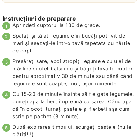
Instrucțiuni de preparare
Aprindeţi cuptorul la 180 de grade.
Spalaţi şi tăiati legumele în bucăţi potrivit de
mari şi aşezaţi-le într-o tavă tapetată cu hârtie
de copt.
Presăraţi sare, apoi stropiţi legumele cu ulei de
măsline şi oţet balsamic şi băgaţi tava la cuptor
pentru aproximativ 30 de minute sau până când
legumele sunt coapte, moi, uşor rumenite.
Cu 15-20 de minute înainte să fie gata legumele,
puneţi apa la fiert împreună cu sarea. Când apa
dă în clocot, turnaţi pastele şi fierbeţi aşa cum
scrie pe pachet (8 minute).
După expirarea timpului, scurgeţi pastele (nu le
clătiţi!!!)