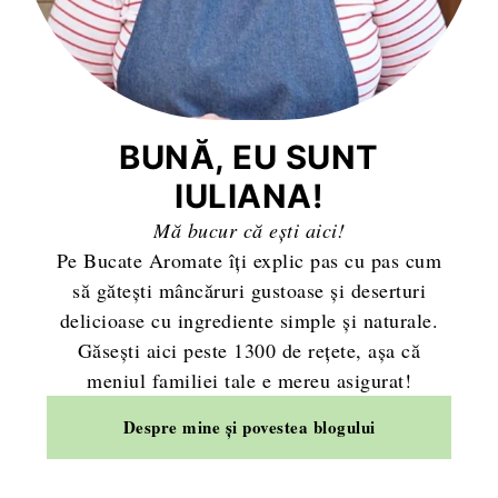
BUNĂ, EU SUNT
IULIANA!
Mă bucur că ești aici!
Pe Bucate Aromate îți explic pas cu pas cum
să gătești mâncăruri gustoase și deserturi
delicioase cu ingrediente simple și naturale.
Găsești aici peste 1300 de rețete, așa că
meniul familiei tale e mereu asigurat!
Despre mine și povestea blogului