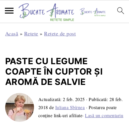
Acasă
»
Retete
»
Rețete de post
PASTE CU LEGUME
COAPTE ÎN CUPTOR ŞI
AROMĂ DE SALVIE
Actualizată:
2 feb. 2025
· Publicată:
28 feb.
2018
de
Iuliana Sbîrnea
· Postarea poate
conține link-uri afiliate·
Lasă un comentariu