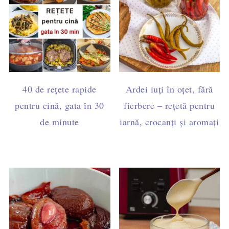
40 de rețete rapide
Ardei iuți în oțet, fără
pentru cină, gata în 30
fierbere – rețetă pentru
de minute
iarnă, crocanți și aromați