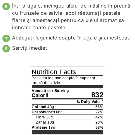
Într-o tigaie, încingeţi uleiul de măsline împreună
cu frunzele de salvie, apoi răsturnaţi pastele
fierte şi amestecaţi pentru ca uleiul aromat să
îmbrace toate pastele.
Adăugaţi legumele coapte în tigaie şi amestecaţi.
Serviţi imediat.
Nutrition Facts
Paste cu legume coapte în cuptor şi
aromă de salvie
Amount per Serving
832
Calorii
% Daily Value*
Grăsimi
43
g
66
%
Carbohidrați
66
g
22
%
Fibre
10
g
42
%
Zahăr
18
g
20
%
Proteine
19
g
38
%