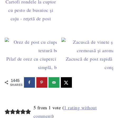
Cartofi rondele la cuptor
cu pesto de busuioc și
caju - rețetă de post
Pilaf de orez cu ciuperci de post la cuptor – rețetă
Zacuscă de post rapidă din
simplă, bob cu bob
congel
1445
SHARES
5 from 1 vote (
1 rating without
comment
)