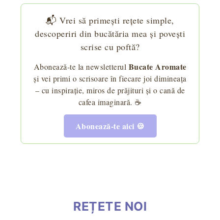
📬 Vrei să primești rețete simple,
descoperiri din bucătăria mea și povești
scrise cu poftă?
Bucate Aromate
Abonează-te la newsletterul
și vei primi o scrisoare în fiecare joi dimineața
– cu inspirație, miros de prăjituri și o cană de
cafea imaginară. ☕
Abonează-te aici 🍪
REȚETE NOI