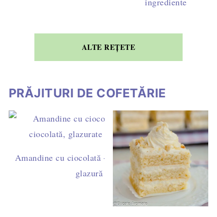
ingrediente
ALTE REȚETE
PRĂJITURI DE COFETĂRIE
Amandine cu ciocolată – rețetă ușoară de casă, cu ga
glazură simplă (fără fondant)