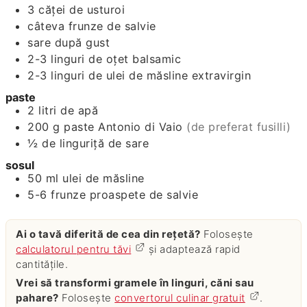
3
căţei de usturoi
câteva frunze de salvie
sare după gust
2-3
linguri de oţet balsamic
2-3
linguri de ulei de măsline extravirgin
paste
2
litri de apă
200
g
paste Antonio di Vaio
(de preferat fusilli)
½
de linguriţă de sare
sosul
50
ml
ulei de măsline
5-6
frunze proaspete de salvie
Ai o tavă diferită de cea din rețetă?
Folosește
calculatorul pentru tăvi
și adaptează rapid
cantitățile.
Vrei să transformi gramele în linguri, căni sau
pahare?
Folosește
convertorul culinar gratuit
.