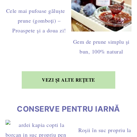
Cele mai pufoase găluște cu
prune (gomboți) –
Proaspete și a doua zi!
Gem de prune simplu și
bun, 100% natural
VEZI ȘI ALTE REȚETE
CONSERVE PENTRU IARNĂ
Roșii în suc propriu la