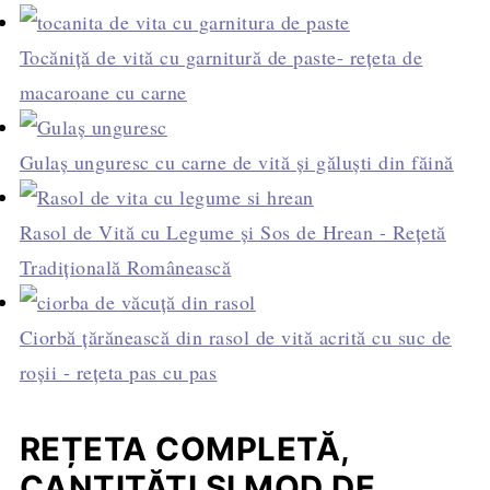
Tocăniță de vită cu garnitură de paste- rețeta de
macaroane cu carne
Gulaș unguresc cu carne de vită și găluști din făină
Rasol de Vită cu Legume și Sos de Hrean - Rețetă
Tradițională Românească
Ciorbă țărănească din rasol de vită acrită cu suc de
roșii - rețeta pas cu pas
REȚETA COMPLETĂ,
CANTITĂȚI ȘI MOD DE