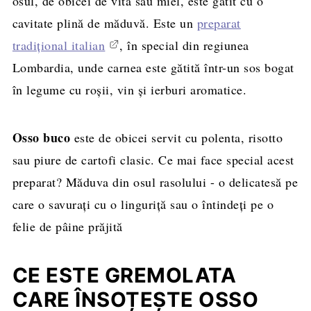
osul, de obicei de vită sau miel, este gătit cu o
cavitate plină de măduvă. Este un
preparat
tradițional italian
, în special din regiunea
Lombardia, unde carnea este gătită într-un sos bogat
în legume cu roșii, vin și ierburi aromatice.
Osso buco
este de obicei servit cu polenta, risotto
sau piure de cartofi clasic. Ce mai face special acest
preparat? Măduva din osul rasolului - o delicatesă pe
care o savurați cu o linguriță sau o întindeți pe o
felie de pâine prăjită
CE ESTE GREMOLATA
CARE ÎNSOȚEȘTE OSSO