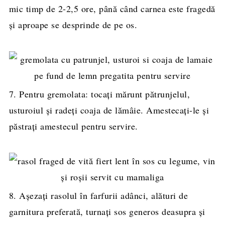
mic timp de 2-2,5 ore, până când carnea este fragedă
și aproape se desprinde de pe os.
7. Pentru gremolata: tocați mărunt pătrunjelul,
usturoiul și radeți coaja de lămâie. Amestecați-le și
păstrați amestecul pentru servire.
8. Așezați rasolul în farfurii adânci, alături de
garnitura preferată, turnați sos generos deasupra și