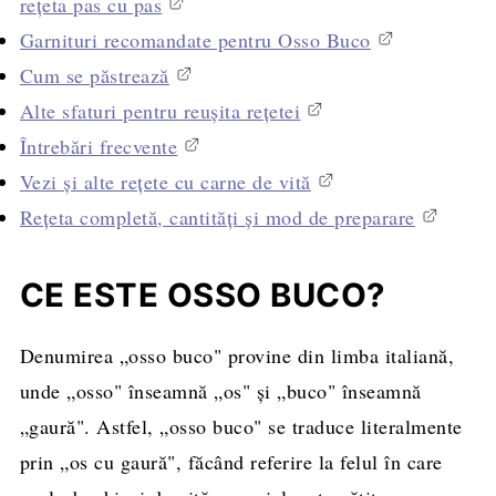
rețeta pas cu pas
Garnituri recomandate pentru Osso Buco
Cum se păstrează
Alte sfaturi pentru reușita rețetei
Întrebări frecvente
Vezi și alte rețete cu carne de vită
Rețeta completă, cantități și mod de preparare
CE ESTE OSSO BUCO?
Denumirea „osso buco" provine din limba italiană,
unde „osso" înseamnă „os" și „buco" înseamnă
„gaură". Astfel, „osso buco" se traduce literalmente
prin „os cu gaură", făcând referire la felul în care