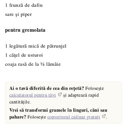
1
frunză de dafin
sare și piper
pentru gremolata
1
legătură
mică de pătrunjel
1
cățel de usturoi
coaja rasă de la ½ lămâie
Ai o tavă diferită de cea din rețetă?
Folosește
calculatorul pentru tăvi
și adaptează rapid
cantitățile.
Vrei să transformi gramele în linguri, căni sau
pahare?
Folosește
convertorul culinar gratuit
.