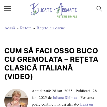
Acasă
»
Retete
»
Rețete cu carne
CUM SĂ FACI OSSO BUCO
CU GREMOLATA – REȚETA
CLASICĂ ITALIANĂ
(VIDEO)
Actualizată:
28 ian. 2025
· Publicată:
28
ian. 2025
de
Iuliana Sbîrnea
· Postarea
poate conține link-uri afiliate·
Lasă un