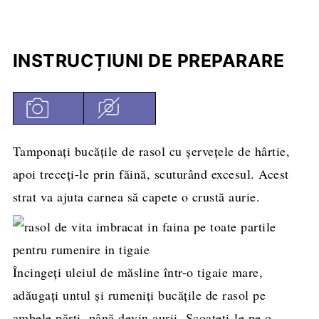
INSTRUCȚIUNI DE PREPARARE
Tamponați bucățile de rasol cu șervețele de hârtie,
apoi treceți-le prin făină, scuturând excesul. Acest
strat va ajuta carnea să capete o crustă aurie.
Încingeți uleiul de măsline într-o tigaie mare,
adăugați untul și rumeniți bucățile de rasol pe
ambele părți, până devin aurii. Scoateți-le pe o