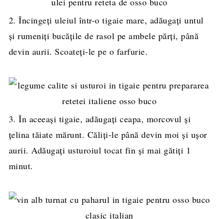
2. Încingeți uleiul într-o tigaie mare, adăugați untul
și rumeniți bucățile de rasol pe ambele părți, până
devin aurii. Scoateți-le pe o farfurie.
3. În aceeași tigaie, adăugați ceapa, morcovul și
țelina tăiate mărunt. Căliți-le până devin moi și ușor
aurii. Adăugați usturoiul tocat fin și mai gătiți 1
minut.