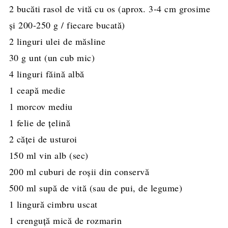
2
bucăti
rasol de vită cu os
(aprox. 3-4 cm grosime
și 200-250 g / fiecare bucată)
2
linguri
ulei de măsline
30
g
unt
(un cub mic)
4
linguri
făină albă
1
ceapă medie
1
morcov mediu
1
felie
de țelină
2
căței
de usturoi
150
ml
vin alb
(sec)
200
ml
cuburi de roșii din conservă
500
ml
supă de vită
(sau de pui, de legume)
1
lingură
cimbru uscat
1
crenguță mică de rozmarin