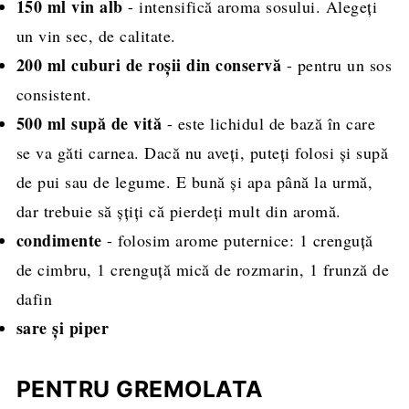
150 ml vin alb
- intensifică aroma sosului. Alegeți
un vin sec, de calitate.
200 ml cuburi de roșii din conservă
- pentru un sos
consistent.
500 ml supă de vită
- este lichidul de bază în care
se va găti carnea. Dacă nu aveți, puteți folosi și supă
de pui sau de legume. E bună și apa până la urmă,
dar trebuie să șțiți că pierdeți mult din aromă.
condimente
- folosim arome puternice: 1 crenguță
de cimbru, 1 crenguță mică de rozmarin, 1 frunză de
dafin
sare și piper
PENTRU GREMOLATA