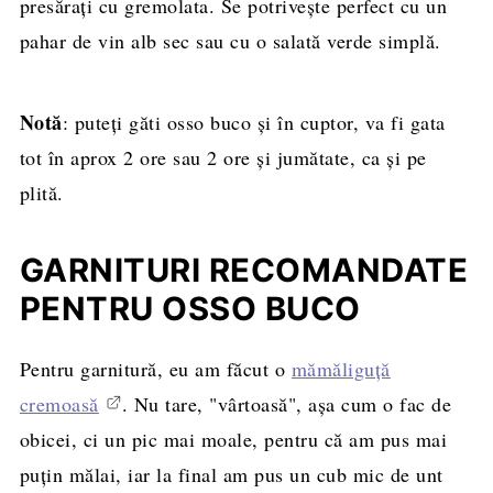
presărați cu gremolata. Se potrivește perfect cu un
pahar de vin alb sec sau cu o salată verde simplă.
Notă
: puteți găti osso buco și în cuptor, va fi gata
tot în aprox 2 ore sau 2 ore și jumătate, ca și pe
plită.
GARNITURI RECOMANDATE
PENTRU OSSO BUCO
Pentru garnitură, eu am făcut o
mămăliguță
cremoasă
. Nu tare, "vârtoasă", așa cum o fac de
obicei, ci un pic mai moale, pentru că am pus mai
puțin mălai, iar la final am pus un cub mic de unt