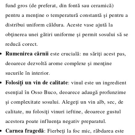
fund gros (de preferat, din fontă sau ceramică)
pentru a menține o temperatură constantă și pentru a
distribui uniform căldura. Aceste vase ajută la
obținerea unei gătiri uniforme și permit sosului să se
reducă corect.
Rumenirea cărnii
este crucială: nu săriți acest pas,
deoarece dezvoltă arome complexe și menține
sucurile în interior.
Folosiți un vin de calitate
: vinul este un ingredient
esențial în Osso Buco, deoarece adaugă profunzime
și complexitate sosului. Alegeți un vin alb, sec, de
calitate, nu folosiți vinuri ieftine, deoarece gustul
acestora poate influența negativ preparatul.
Carnea fragedă
: Fierbeți la foc mic, răbdarea este