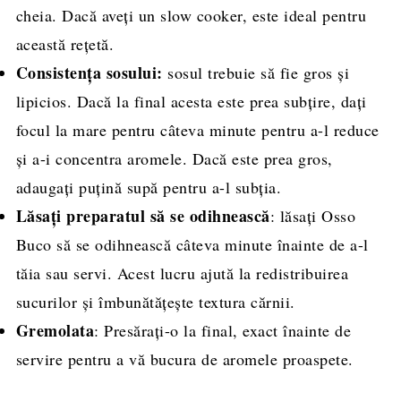
cheia. Dacă aveți un slow cooker, este ideal pentru
această rețetă.
Consistența sosului:
sosul trebuie să fie gros și
lipicios. Dacă la final acesta este prea subțire, dați
focul la mare pentru câteva minute pentru a-l reduce
și a-i concentra aromele. Dacă este prea gros,
adaugați puțină supă pentru a-l subția.
Lăsați preparatul să se odihnească
: lăsați Osso
Buco să se odihnească câteva minute înainte de a-l
tăia sau servi. Acest lucru ajută la redistribuirea
sucurilor și îmbunătățește textura cărnii.
Gremolata
: Presărați-o la final, exact înainte de
servire pentru a vă bucura de aromele proaspete.