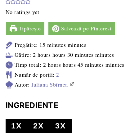
No ratings yet
Tipărește
Salvează pe Pinterest
Pregătire:
15
minutes
minutes
Gătire:
2
hours
hours
30
minutes
minutes
Timp total:
2
hours
hours
45
minutes
minutes
Număr de porții:
2
Autor:
Iuliana Sbîrnea
INGREDIENTE
1X
2X
3X