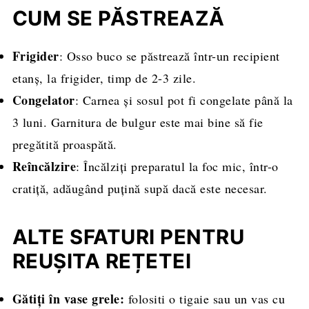
CUM SE PĂSTREAZĂ
Frigider
: Osso buco se păstrează într-un recipient
etanș, la frigider, timp de 2-3 zile.
Congelator
: Carnea și sosul pot fi congelate până la
3 luni. Garnitura de bulgur este mai bine să fie
pregătită proaspătă.
Reîncălzire
: Încălziți preparatul la foc mic, într-o
cratiță, adăugând puțină supă dacă este necesar.
ALTE SFATURI PENTRU
REUȘITA REȚETEI
Gătiți în vase grele:
folositi o tigaie sau un vas cu