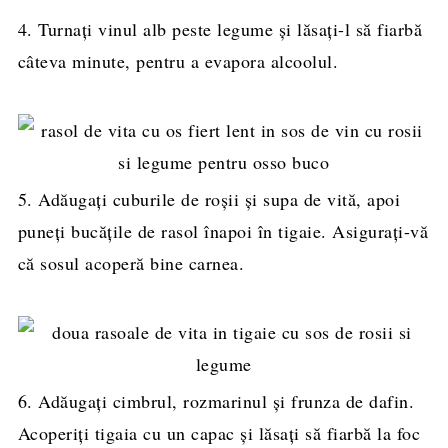
4. Turnați vinul alb peste legume și lăsați-l să fiarbă
câteva minute, pentru a evapora alcoolul.
5. Adăugați cuburile de roșii și supa de vită, apoi
puneți bucățile de rasol înapoi în tigaie. Asigurați-vă
că sosul acoperă bine carnea.
6. Adăugați cimbrul, rozmarinul și frunza de dafin.
Acoperiți tigaia cu un capac și lăsați să fiarbă la foc