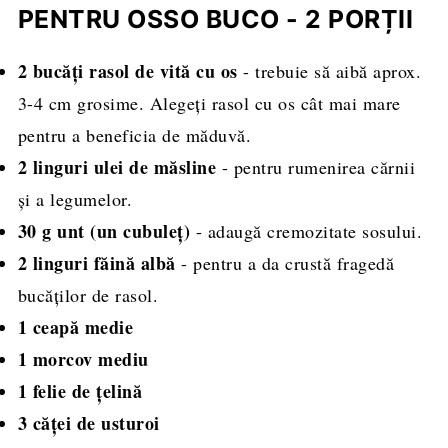
PENTRU OSSO BUCO - 2 PORȚII
2 bucăți rasol de vită cu os
- trebuie să aibă aprox.
3-4 cm grosime. Alegeți rasol cu os cât mai mare
pentru a beneficia de măduvă.
2 linguri ulei de măsline
- pentru rumenirea cărnii
și a legumelor.
30 g unt (un cubuleț)
- adaugă cremozitate sosului.
2 linguri făină albă
- pentru a da crustă fragedă
bucăților de rasol.
1 ceapă medie
1 morcov mediu
1 felie de țelină
3 căței de usturoi