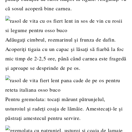
că sosul acoperă bine carnea.
Adăugați cimbrul, rozmarinul și frunza de dafin.
Acoperiți tigaia cu un capac și lăsați să fiarbă la foc
mic timp de 2-2,5 ore, până când carnea este fragedă
și aproape se desprinde de pe os.
Pentru gremolata: tocați mărunt pătrunjelul,
usturoiul și radeți coaja de lămâie. Amestecați-le și
păstrați amestecul pentru servire.