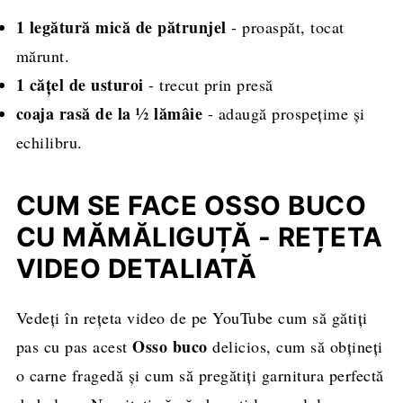
1 legătură mică de pătrunjel
- proaspăt, tocat
mărunt.
1 cățel de usturoi
- trecut prin presă
coaja rasă de la ½ lămâie
- adaugă prospețime și
echilibru.
CUM SE FACE OSSO BUCO
CU MĂMĂLIGUȚĂ - REȚETA
VIDEO DETALIATĂ
Vedeți în rețeta video de pe YouTube cum să gătiți
Osso buco
pas cu pas acest
delicios, cum să obțineți
o carne fragedă și cum să pregătiți garnitura perfectă