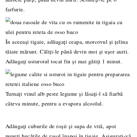
farfurie.
În aceeași tigaie, adăugați ceapa, morcovul și țelina
tăiate mărunt. Căliți-le până devin moi și ușor aurii.
Adăugați usturoiul tocat fin și mai gătiți 1 minut.
Turnați vinul alb peste legume și lăsați-l să fiarbă
câteva minute, pentru a evapora alcoolul.
Adăugați cuburile de roșii și supa de vită, apoi
puneți bucățile de rasol înapoi în tigaie. Asigurați-vă