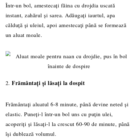
Într-un bol, amestecați făina cu drojdia uscată
instant, zahărul și sarea. Adăugați iaurtul, apa
călduță și uleiul, apoi amestecați până se formează
un aluat moale.
Frământați și lăsați la dospit
2.
Frământați aluatul 6-8 minute, până devine neted și
elastic. Puneți-l într-un bol uns cu puțin ulei,
acoperiți și lăsați-l la crescut 60-90 de minute, până
își dublează volumul.