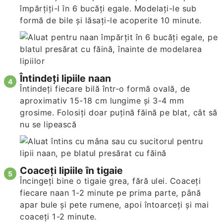
împărțiți-l în 6 bucăți egale. Modelați-le sub
formă de bile și lăsați-le acoperite 10 minute.
Întindeți lipiile naan
Întindeți fiecare bilă într-o formă ovală, de
aproximativ 15-18 cm lungime și 3-4 mm
grosime. Folosiți doar puțină făină pe blat, cât să
nu se lipească
Coaceți lipiile în tigaie
Încingeți bine o tigaie grea, fără ulei. Coaceți
fiecare naan 1-2 minute pe prima parte, până
apar bule și pete rumene, apoi întoarceți și mai
coaceți 1-2 minute.