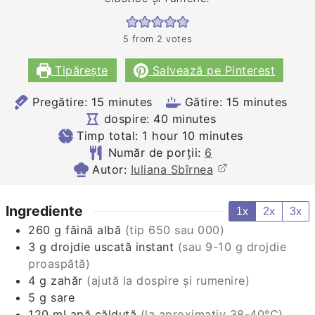
5
from
2
votes
Tipărește
Salvează pe Pinterest
minutes
minutes
Pregătire:
15
minutes
Gătire:
15
minutes
minutes
dospire:
40
minutes
hour
minutes
Timp total:
1
hour
10
minutes
Număr de porții:
6
Autor:
Iuliana Sbîrnea
Ingrediente
1x
2x
3x
260
g
făină albă
(tip 650 sau 000)
3
g
drojdie uscată instant
(sau 9-10 g drojdie
proaspătă)
4
g
zahăr
(ajută la dospire și rumenire)
5
g
sare
120
ml
apă călduță
(la aproximativ 38-40°C)