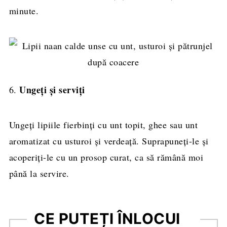
minute.
Ungeți și serviți
6.
Ungeți lipiile fierbinți cu unt topit, ghee sau unt
aromatizat cu usturoi și verdeață. Suprapuneți-le și
acoperiți-le cu un prosop curat, ca să rămână moi
până la servire.
CE PUTEȚI ÎNLOCUI