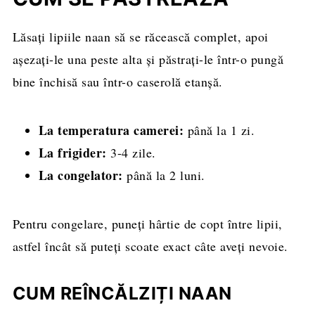
Lăsați lipiile naan să se răcească complet, apoi
așezați-le una peste alta și păstrați-le într-o pungă
bine închisă sau într-o caserolă etanșă.
La temperatura camerei:
până la 1 zi.
La frigider:
3-4 zile.
La congelator:
până la 2 luni.
Pentru congelare, puneți hârtie de copt între lipii,
astfel încât să puteți scoate exact câte aveți nevoie.
CUM REÎNCĂLZIȚI NAAN