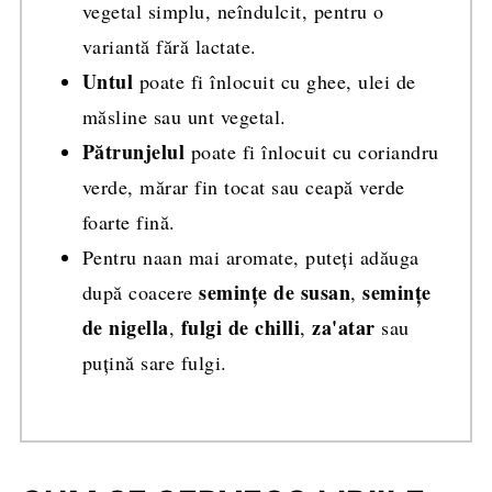
vegetal simplu, neîndulcit, pentru o
variantă fără lactate.
Untul
poate fi înlocuit cu ghee, ulei de
măsline sau unt vegetal.
Pătrunjelul
poate fi înlocuit cu coriandru
verde, mărar fin tocat sau ceapă verde
foarte fină.
Pentru naan mai aromate, puteți adăuga
semințe de susan
semințe
după coacere
,
de nigella
fulgi de chilli
za'atar
,
,
sau
puțină sare fulgi.