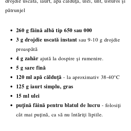
Rețeta completă, cantități și mod de
preparare
260 g făină albă tip 650 sau 000
3 g drojdie uscată instant
sau 9-10 g drojdie
proaspătă
4 g zahăr
ajută la dospire și rumenire.
5 g sare fină
120 ml apă călduță
- la aproximativ 38-40°C
125 g iaurt simplu, gras
15 ml ulei
puțină făină pentru blatul de lucru
- folosiți
cât mai puțină, ca să nu întăriți lipiile.