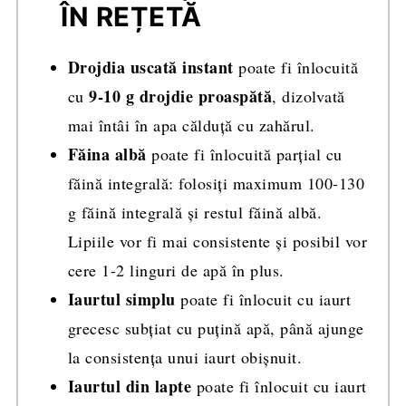
ÎN REȚETĂ
Drojdia uscată instant
poate fi înlocuită
9-10 g drojdie proaspătă
cu
, dizolvată
mai întâi în apa călduță cu zahărul.
Făina albă
poate fi înlocuită parțial cu
făină integrală: folosiți maximum 100-130
g făină integrală și restul făină albă.
Lipiile vor fi mai consistente și posibil vor
cere 1-2 linguri de apă în plus.
Iaurtul simplu
poate fi înlocuit cu iaurt
grecesc subțiat cu puțină apă, până ajunge
la consistența unui iaurt obișnuit.
Iaurtul din lapte
poate fi înlocuit cu iaurt