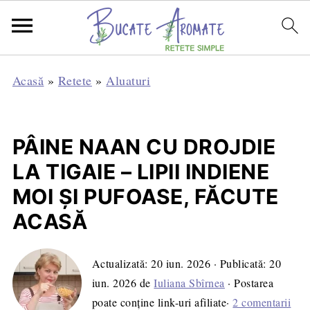
Acasă
»
Retete
»
Aluaturi
PÂINE NAAN CU DROJDIE
LA TIGAIE – LIPII INDIENE
MOI ȘI PUFOASE, FĂCUTE
ACASĂ
Actualizată:
20 iun. 2026
· Publicată:
20
iun. 2026
de
Iuliana Sbîrnea
· Postarea
poate conține link-uri afiliate·
2 comentarii