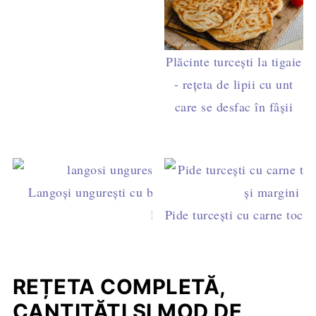
Plăcinte turcești la tigaie
- rețeta de lipii cu unt
care se desfac în fâșii
Langoși ungurești cu brânză și smântână - rețeta si
langoși pufoși
Pide turcești cu carne tocat
REȚETA COMPLETĂ,
CANTITĂȚI ȘI MOD DE