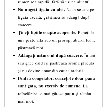
rumenirea rapidă, fără să usuce aluatul.
Nu ungeți tigaia cu ulei.
Naan se coc pe
tigaia uscată; grăsimea se adaugă după
coacere.
Țineți lipiile coapte acoperite.
Puneți-le
una peste alta sub un prosop; aburul lor le
păstrează moi.
Adăugați usturoiul după coacere.
În unt
sau ghee cald își păstrează aroma plăcută
și nu devine amar din cauza arderii.
Pentru congelator, coaceți-le doar până
sunt gata, nu excesiv de rumene.
La
reîncălzire se mai gătesc puțin și rămân
mai moi.