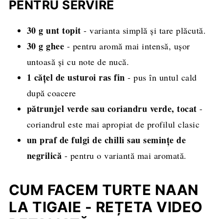
PENTRU SERVIRE
30 g unt topit
- varianta simplă și tare plăcută.
30 g ghee
- pentru aromă mai intensă, ușor
untoasă și cu note de nucă.
1 cățel de usturoi ras fin
- pus în untul cald
după coacere
pătrunjel verde sau coriandru verde, tocat
-
coriandrul este mai apropiat de profilul clasic
un praf de fulgi de chilli sau semințe de
negrilică
- pentru o variantă mai aromată.
CUM FACEM TURTE NAAN
LA TIGAIE - REȚETA VIDEO