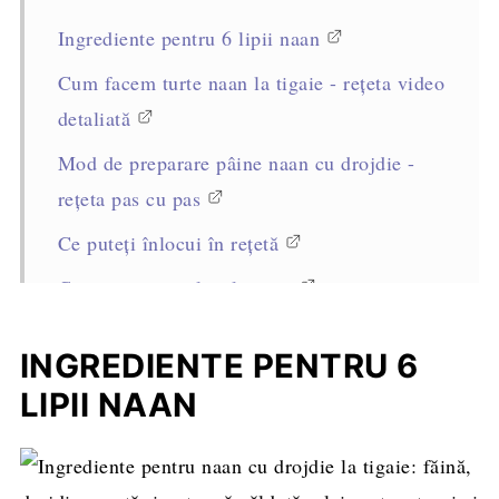
Ingrediente pentru 6 lipii naan
Cum facem turte naan la tigaie - rețeta video
detaliată
Mod de preparare pâine naan cu drojdie -
rețeta pas cu pas
Ce puteți înlocui în rețetă
Cum se servesc lipiile naan
Cum se păstrează
INGREDIENTE PENTRU 6
Sfaturi profesioniste pentru reușita rețetei
LIPII NAAN
Întrebări frecvente
Rețete asemănătoare