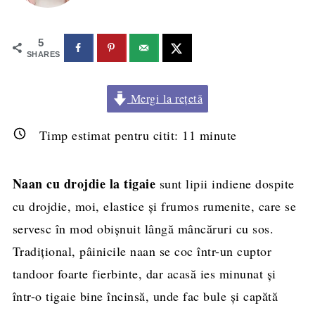
5
SHARES
Mergi la rețetă
Timp estimat pentru citit:
11
minute
Naan cu drojdie la tigaie
sunt lipii indiene dospite
cu drojdie, moi, elastice și frumos rumenite, care se
servesc în mod obișnuit lângă mâncăruri cu sos.
Tradițional, pâinicile naan se coc într-un cuptor
tandoor foarte fierbinte, dar acasă ies minunat și
într-o tigaie bine încinsă, unde fac bule și capătă