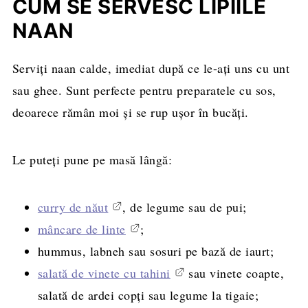
CUM SE SERVESC LIPIILE
NAAN
Serviți naan calde, imediat după ce le-ați uns cu unt
sau ghee. Sunt perfecte pentru preparatele cu sos,
deoarece rămân moi și se rup ușor în bucăți.
Le puteți pune pe masă lângă:
curry de năut
, de legume sau de pui;
mâncare de linte
;
hummus, labneh sau sosuri pe bază de iaurt;
salată de vinete cu tahini
sau vinete coapte,
salată de ardei copți sau legume la tigaie;