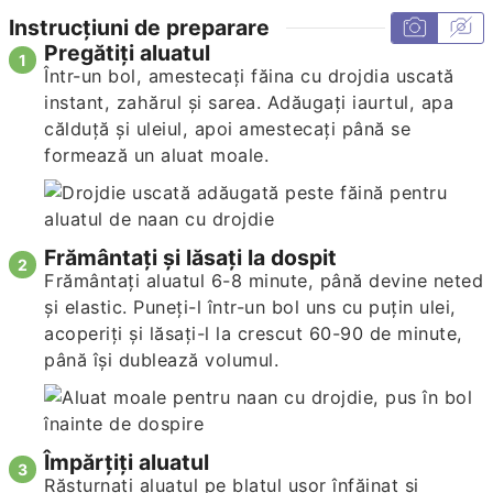
Instrucțiuni de preparare
Pregătiți aluatul
Într-un bol, amestecați făina cu drojdia uscată
instant, zahărul și sarea. Adăugați iaurtul, apa
călduță și uleiul, apoi amestecați până se
formează un aluat moale.
Frământați și lăsați la dospit
Frământați aluatul 6-8 minute, până devine neted
și elastic. Puneți-l într-un bol uns cu puțin ulei,
acoperiți și lăsați-l la crescut 60-90 de minute,
până își dublează volumul.
Împărțiți aluatul
Răsturnați aluatul pe blatul ușor înfăinat și