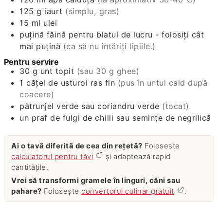
125
g
iaurt
(simplu, gras)
15
ml
ulei
puțină făină pentru blatul de lucru - folosiți cât
mai puțină
(ca să nu întăriți lipiile.)
Pentru servire
30
g
unt topit
(sau 30 g ghee)
1
cățel de usturoi ras fin
(pus în untul cald după
coacere)
pătrunjel verde sau coriandru verde
(tocat)
un praf de fulgi de chilli sau semințe de negrilică
Ai o tavă diferită de cea din rețetă?
Folosește
calculatorul pentru tăvi
și adaptează rapid
cantitățile.
Vrei să transformi gramele în linguri, căni sau
pahare?
Folosește
convertorul culinar gratuit
.