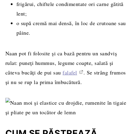
frigărui, chiftele condimentate ori carne gătită
lent;
o supă cremă mai densă, în loc de crutoane sau
pâine.
Naan pot fi folosite și ca bază pentru un sandviș
rulat: puneți hummus, legume coapte, salată și
câteva bucăți de pui sau
falafel
. Se strâng frumos
și nu se rup la prima îmbucătură.
CUM SE PĂSTREAZĂ