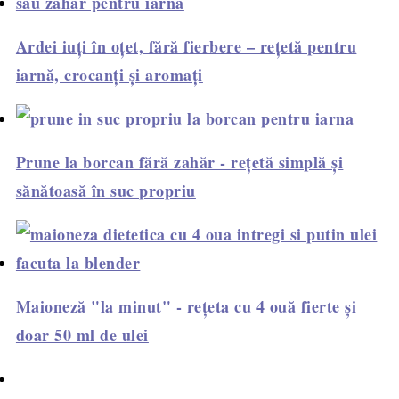
Ardei iuți în oțet, fără fierbere – rețetă pentru
iarnă, crocanți și aromați
Prune la borcan fără zahăr - rețetă simplă și
sănătoasă în suc propriu
Maioneză "la minut" - rețeta cu 4 ouă fierte și
doar 50 ml de ulei