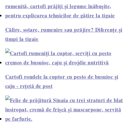
Călire, sotare, rumenire sau prăjire? Diferențe și
timpi la tigaie
Cartofi rondele la cuptor cu pesto de busuioc și
caju - rețetă de post