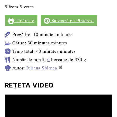
5
from
5
votes
Tipărește
Salvează pe Pinterest
Pregătire:
10
minutes
minutes
Gătire:
30
minutes
minutes
Timp total:
40
minutes
minutes
Număr de porții:
6
borcane de 370 g
Autor:
Iuliana Sbîrnea
REȚETA VIDEO