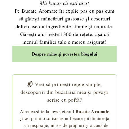
Mă bucur că ești aici!
Pe Bucate Aromate îți explic pas cu pas cum
să gătești mâncăruri gustoase și deserturi
delicioase cu ingrediente simple și naturale.
Găsești aici peste 1300 de rețete, așa că
meniul familiei tale e mereu asigurat!
Despre mine și povestea blogului
📬 Vrei să primești rețete simple,
descoperiri din bucătăria mea și povești
scrise cu poftă?
Bucate Aromate
Abonează-te la newsletterul
și vei primi o scrisoare în fiecare joi dimineața
– cu inspirație, miros de prăjituri și o cană de