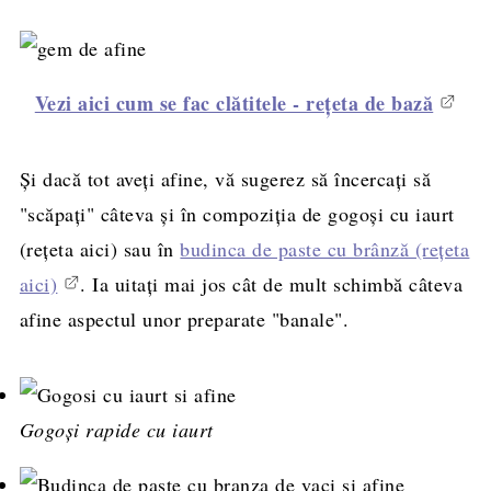
Vezi aici cum se fac clătitele - reţeta de bază
Și dacă tot aveți afine, vă sugerez să încercați să
"scăpați" câteva și în compoziția de gogoși cu iaurt
(rețeta aici) sau în
budinca de paste cu brânză (rețeta
aici)
. Ia uitați mai jos cât de mult schimbă câteva
afine aspectul unor preparate "banale".
Gogoși rapide cu iaurt