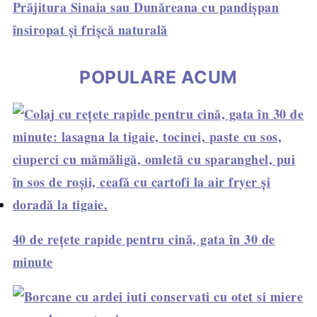
Prăjitura Sinaia sau Dunăreana cu pandișpan
însiropat și frișcă naturală
POPULARE ACUM
40 de rețete rapide pentru cină, gata în 30 de
minute