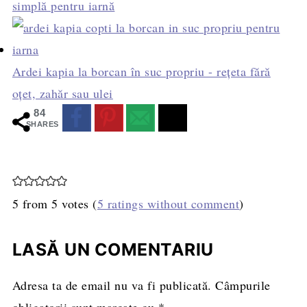
simplă pentru iarnă
Ardei kapia la borcan în suc propriu - rețeta fără
oțet, zahăr sau ulei
84
SHARES
5 from 5 votes (
5 ratings without comment
)
LASĂ UN COMENTARIU
Adresa ta de email nu va fi publicată.
Câmpurile