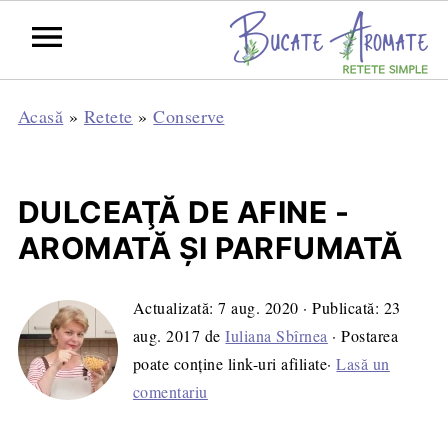
Acasă
»
Retete
»
Conserve
DULCEAŢĂ DE AFINE -
AROMATĂ ȘI PARFUMATĂ
Actualizată:
7 aug. 2020
· Publicată:
23
aug. 2017
de
Iuliana Sbîrnea
· Postarea
poate conține link-uri afiliate·
Lasă un
comentariu