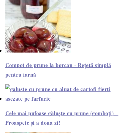
Compot de prune la borcan - Rețetă simplă
pentru iarnă
Cele mai pufoase găluște cu prune (gomboți) –
Proaspete și a doua zi!