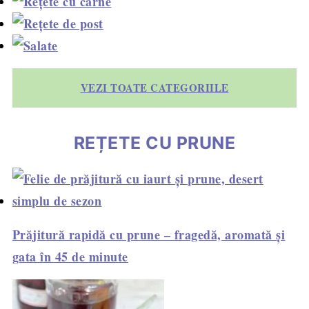
VEZI TOATE CATEGORIILE
REȚETE CU PRUNE
Prăjitură rapidă cu prune – fragedă, aromată și
gata în 45 de minute