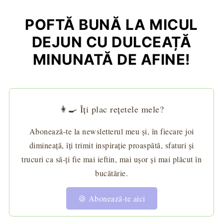
POFTĂ BUNĂ LA MICUL
DEJUN CU DULCEAȚĂ
MINUNATĂ DE AFINE!
👩‍🍳 Îți plac rețetele mele?
Abonează-te la newsletterul meu și, în fiecare joi
dimineață, îți trimit inspirație proaspătă, sfaturi și
trucuri ca să-ți fie mai ieftin, mai ușor și mai plăcut în
bucătărie.
🍪 Abonează-te aici