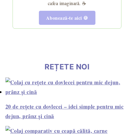
cafea imaginară. ☕
Abonează-te aici 🍪
REȚETE NOI
20 de rețete cu dovlecei – idei simple pentru mic
dejun, prânz și cină