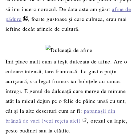
să îmi încerc norocul. De data asta am găsit
afine de
pădure
, foarte gustoase şi care culmea, erau mai
ieftine decât afinele de cultură.
Îmi place mult cum a ieşit dulceaţa de afine. Are o
culoare intensă, tare frumoasă. La gust e puţin
acrişoară, s-a legat frumos iar bobiţele au ramas
întregi. E genul de dulceaţă care merge de minune
atât la micul dejun pe o felie de pâine unsă cu unt,
cât şi la alte deserturi cum ar fi:
papanaşii din
brânză de vaci (vezi reţeta aici)
, orezul cu lapte,
peste budinci sau la clătite.