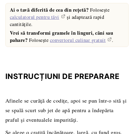
Ai o tavă diferită de cea din rețetă?
Folosește
calculatorul pentru tăvi
și adaptează rapid
cantitățile.
Vrei să transformi gramele în linguri, căni sau
pahare?
Folosește
convertorul culinar gratuit
.
INSTRUCȚIUNI DE PREPARARE
Afinele se curăță de codiţe, apoi se pun într-o sită şi
se spală scurt sub jet de apă pentru a îndepărta
praful şi eventualele impurităţi.
Se alege o cratiţă încăpătoare, largă, cu fund gros.