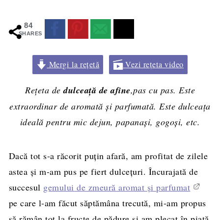
84
SHARES
Mergi la rețetă
Vezi rețeta video
Rețeta de
dulceață de afine
,pas cu pas. Este
extraordinar de aromată și parfumată. Este dulceața
ideală pentru mic dejun, papanași, gogoși, etc.
Dacă tot s-a răcorit puţin afară, am profitat de zilele
astea şi m-am pus pe fiert dulceţuri. Încurajată de
succesul
gemului de zmeură aromat şi parfumat
pe care l-am făcut săptămâna trecută, mi-am propus
să rămân tot la fructe de pădure şi am plecat în piaţă