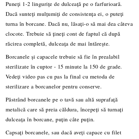
Puneți 1-2 lingurițe de dulceață pe o farfurioară.
Dacă sunteţi mulţumiţi de consistenţa ei, o puteţi
turna în borcane. Dacă nu, lăsaţi-o să mai dea câteva
clocote. Trebuie să țineți cont de faptul că după
răcirea completă, dulceața de mai întărește.
Borcanele și capacele trebuie să fie în prealabil
sterilizate în cuptor - 15 minute la 150 de grade.
Vedeți video pas cu pas la final cu metoda de
sterilizare a borcanelor pentru conserve.
Păstrând borcanele pe o tavă sau altă suprafaţă
metalică care să preia căldura, începeţi să turnaţi
dulceața în borcane, puţin câte puţin.
Capsaţi borcanele, sau dacă aveţi capace cu filet