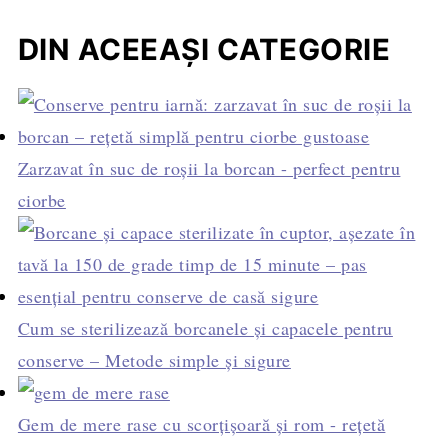
DIN ACEEAȘI CATEGORIE
Zarzavat în suc de roșii la borcan - perfect pentru
ciorbe
Cum se sterilizează borcanele și capacele pentru
conserve – Metode simple și sigure
Gem de mere rase cu scorțișoară și rom - rețetă