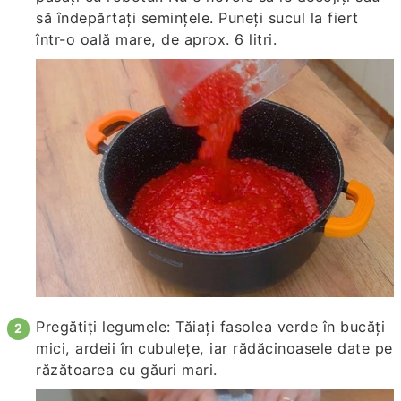
să îndepărtați semințele. Puneți sucul la fiert
într-o oală mare, de aprox. 6 litri.
Pregătiți legumele: Tăiați fasolea verde în bucăți
mici, ardeii în cubulețe, iar rădăcinoasele date pe
răzătoarea cu găuri mari.