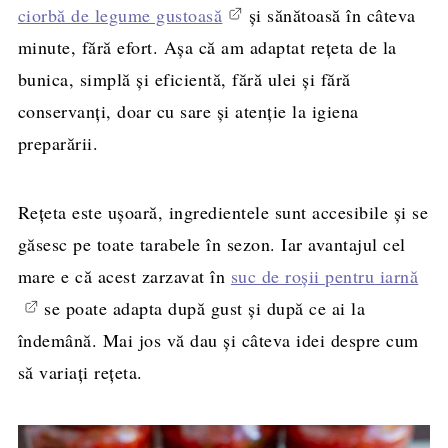
ciorbă de legume gustoasă
și sănătoasă în câteva
minute, fără efort. Așa că am adaptat rețeta de la
bunica, simplă și eficientă, fără ulei și fără
conservanți, doar cu sare și atenție la igiena
preparării.
Rețeta este ușoară, ingredientele sunt accesibile și se
găsesc pe toate tarabele în sezon. Iar avantajul cel
mare e că acest zarzavat în
suc de roșii pentru iarnă
se poate adapta după gust și după ce ai la
îndemână. Mai jos vă dau și câteva idei despre cum
să variați rețeta.