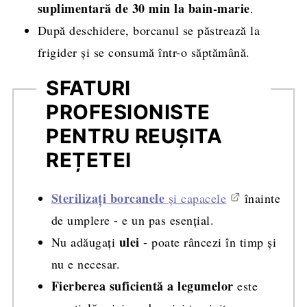
suplimentară de 30 min la bain-marie
.
După deschidere, borcanul se păstrează la
frigider și se consumă într-o săptămână.
SFATURI
PROFESIONISTE
PENTRU REUȘITA
REȚETEI
Sterilizați borcanele
și capacele
înainte
de umplere - e un pas esențial.
ulei
Nu adăugați
- poate râncezi în timp și
nu e necesar.
Fierberea suficientă a legumelor
este