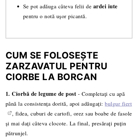
ardei iute
Se pot adăuga câteva felii de
pentru o notă ușor picantă.
CUM SE FOLOSEȘTE
ZARZAVATUL PENTRU
CIORBE LA BORCAN
1. Ciorbă de legume de post
- Completați cu apă
până la consistența dorită, apoi adăugați:
bulgur fiert
, fidea, cuburi de cartofi, orez sau boabe de fasole
și mai dați câteva clocote. La final, presărați puțin
pătrunjel.