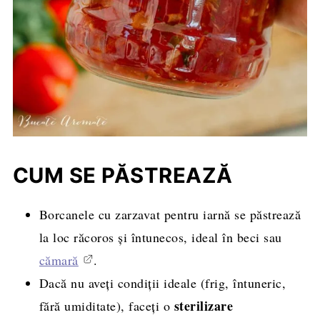
CUM SE PĂSTREAZĂ
Borcanele cu zarzavat pentru iarnă se păstrează
la loc răcoros și întunecos, ideal în beci sau
cămară
.
Dacă nu aveți condiții ideale (frig, întuneric,
sterilizare
fără umiditate), faceți o