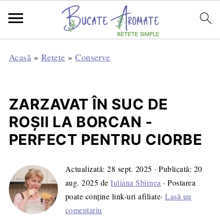
Acasă
»
Retete
»
Conserve
ZARZAVAT ÎN SUC DE
ROȘII LA BORCAN -
PERFECT PENTRU CIORBE
Actualizată:
28 sept. 2025
· Publicată:
20
aug. 2025
de
Iuliana Sbîrnea
· Postarea
poate conține link-uri afiliate·
Lasă un
comentariu