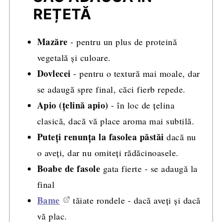
REȚETĂ
Mazăre
- pentru un plus de proteină
vegetală și culoare.
Dovlecei
- pentru o textură mai moale, dar
se adaugă spre final, căci fierb repede.
Apio (țelină apio)
- în loc de țelina
clasică, dacă vă place aroma mai subtilă.
Puteți renunța la fasolea păstăi
dacă nu
o aveți, dar nu omiteți rădăcinoasele.
Boabe de fasole
gata fierte - se adaugă la
final
Bame
tăiate rondele - dacă aveți și dacă
vă plac.