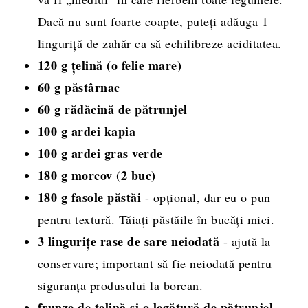
Dacă nu sunt foarte coapte, puteți adăuga 1
linguriță de zahăr ca să echilibreze aciditatea.
120 g țelină (o felie mare)
60 g păstârnac
60 g rădăcină de pătrunjel
100 g ardei kapia
100 g ardei gras verde
180 g morcov (2 buc)
180 g fasole păstăi
- opțional, dar eu o pun
pentru textură. Tăiați păstăile în bucăți mici.
3 lingurițe rase de sare neiodată
- ajută la
conservare; important să fie neiodată pentru
siguranța produsului la borcan.
frunze de țelină și o legătură de pătrunjel