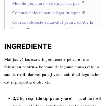
Mod de preparare - rețeta pas cu pas
Ce puteți înlocui sau adăuga în rețetă
Cum se folosește zarzavatul pentru ciorbe la
borcan
Cum se păstrează
INGREDIENTE
Sfaturi profesioniste pentru reușita rețetei
Întrebări frecvente
Mai jos vă las exact ingredientele pe care le-am
folosit eu pentru 4 borcane de legume conservate în
Alte conserve pentru iarnă pe care să le
suc de roșii, dar voi puteți varia atât tipul legumelor,
încerci
cât și proporția dintre ele.
Rețeta completă, cantități și mod de
preparare
2,2 kg roșii (de tip prunișoare)
- sucul de roșii
va fi „mediul" în care fierbem toate legumele.