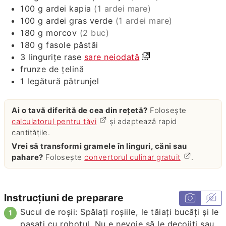
100
g
ardei kapia
(1 ardei mare)
100
g
ardei gras verde
(1 ardei mare)
180
g
morcov
(2 buc)
180
g
fasole păstăi
3
lingurițe rase
sare neiodată
frunze de țelină
1
legătură
pătrunjel
Ai o tavă diferită de cea din rețetă?
Folosește
calculatorul pentru tăvi
și adaptează rapid
cantitățile.
Vrei să transformi gramele în linguri, căni sau
pahare?
Folosește
convertorul culinar gratuit
.
Instrucțiuni de preparare
Sucul de roșii: Spălați roșiile, le tăiați bucăți și le
pasați cu robotul. Nu e nevoie să le decojiți sau