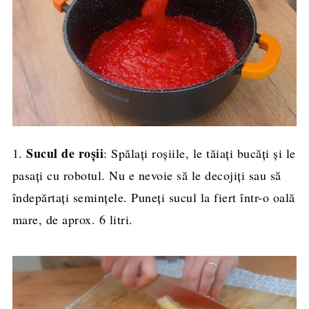
Sucul de roșii
1.
: Spălați roșiile, le tăiați bucăți și le
pasați cu robotul. Nu e nevoie să le decojiți sau să
îndepărtați semințele. Puneți sucul la fiert într-o oală
mare, de aprox. 6 litri.