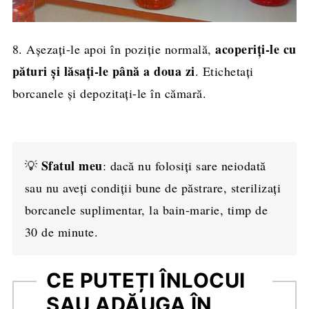
acoperiți-le cu
8. Așezați-le apoi în poziție normală,
pături și lăsați-le până a doua zi
. Etichetați
borcanele și depozitați-le în cămară.
Sfatul meu
💡
: dacă nu folosiți sare neiodată
sau nu aveți condiții bune de păstrare, sterilizați
borcanele suplimentar, la bain-marie, timp de
30 de minute.
CE PUTEȚI ÎNLOCUI
SAU ADĂUGA ÎN