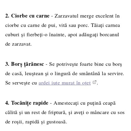
2. Ciorbe cu carne
- Zarzavatul merge excelent în
ciorbe cu carne de pui, vită sau porc. Tăiați carnea
cuburi și fierbeți-o înainte, apoi adăugați borcanul
de zarzavat.
3. Borș țărănesc
- Se potrivește foarte bine cu borș
de casă, leuștean și o lingură de smântână la servire.
Se servește cu
ardei iute murat în oțet
.
4. Tocănițe rapide
- Amestecați cu puțină ceapă
călită și un rest de friptură, și aveți o mâncare cu sos
de roșii, rapidă și gustoasă.