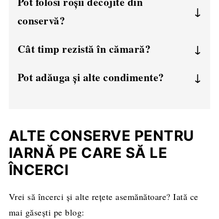
Pot folosi roșii decojite din
conservă?
Da, dar asigurați-vă că sunt fără sare sau
Cât timp rezistă în cămară?
alte adaosuri și fierbeți-le puțin în plus.
Dacă este făcut corect și păstrat în condiții
Pot adăuga și alte condimente?
bune - până la 1 an.
Teoretic da, dar e mai bine să păstrați rețeta
simplă. Condimentați ciorba în momentul
servirii, nu la conservare.
ALTE CONSERVE PENTRU
IARNĂ PE CARE SĂ LE
ÎNCERCI
Vrei să încerci și alte rețete asemănătoare? Iată ce
mai găsești pe blog: