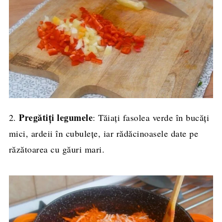
Pregătiți legumele
2.
: Tăiați fasolea verde în bucăți
mici, ardeii în cubulețe, iar rădăcinoasele date pe
răzătoarea cu găuri mari.