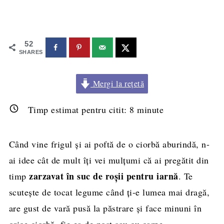
52
SHARES
Mergi la rețetă
Timp estimat pentru citit:
8
minute
Când vine frigul și ai poftă de o ciorbă aburindă, n-
ai idee cât de mult îți vei mulțumi că ai pregătit din
zarzavat în suc de roșii pentru iarnă
timp
. Te
scutește de tocat legume când ți-e lumea mai dragă,
are gust de vară pusă la păstrare și face minuni în
orice ciorbă, fie ea de post sau cu carne.