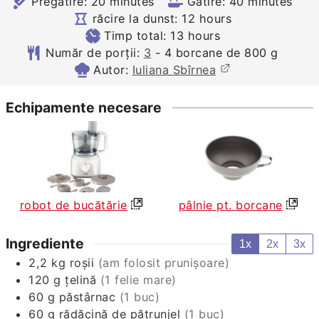
minutes
minutes
Pregătire:
20
minutes
Gătire:
40
minutes
hours
răcire la dunst:
12
hours
hours
Timp total:
13
hours
Număr de porții:
3
- 4 borcane de 800 g
Autor:
Iuliana Sbîrnea
Echipamente necesare
pâlnie pt. borcane
robot de bucătărie
Ingrediente
1x
2x
3x
2,2
kg
roșii
(am folosit prunișoare)
120
g
țelină
(1 felie mare)
60
g
păstârnac
(1 buc)
60
g
rădăcină de pătrunjel
(1 buc)