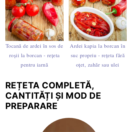
Tocană de ardei în sos de
Ardei kapia la borcan în
roșii la borcan - rețeta
suc propriu - rețeta fără
pentru iarnă
oțet, zahăr sau ulei
REȚETA COMPLETĂ,
CANTITĂȚI ȘI MOD DE
PREPARARE