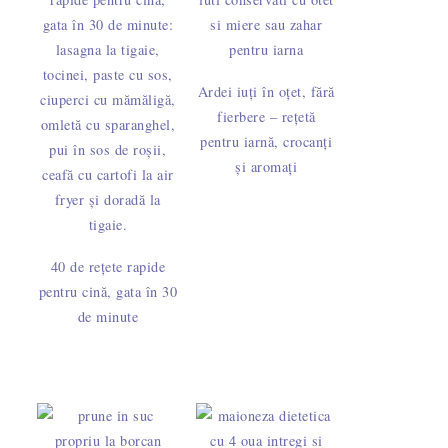
Ardei iuți în oțet, fără
fierbere – rețetă
pentru iarnă, crocanți
și aromați
40 de rețete rapide
pentru cină, gata în 30
de minute