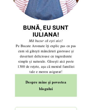
BUNĂ, EU SUNT
IULIANA!
Mă bucur că ești aici!
Pe Bucate Aromate îți explic pas cu pas
cum să gătești mâncăruri gustoase și
deserturi delicioase cu ingrediente
simple și naturale. Găsești aici peste
1300 de rețete, așa că meniul familiei
tale e mereu asigurat!
Despre mine și povestea
blogului