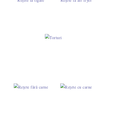
Rețete la tigaie
Rețete la air fryer