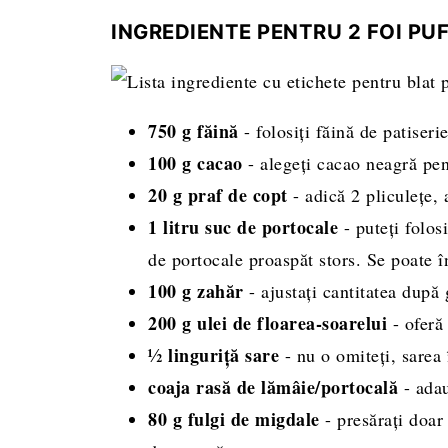
INGREDIENTE PENTRU 2 FOI PU
750 g făină
- folosiți făină de patiseri
100 g cacao
- alegeți cacao neagră pe
20 g praf de copt
- adică 2 pliculețe,
1 litru suc de portocale
- puteți folos
de portocale proaspăt stors. Se poate î
100 g zahăr
- ajustați cantitatea după 
200 g ulei de floarea-soarelui
- oferă 
½ linguriță sare
- nu o omiteți, sarea
coaja rasă de lămâie/portocală
- adau
80 g fulgi de migdale
- presărați doar