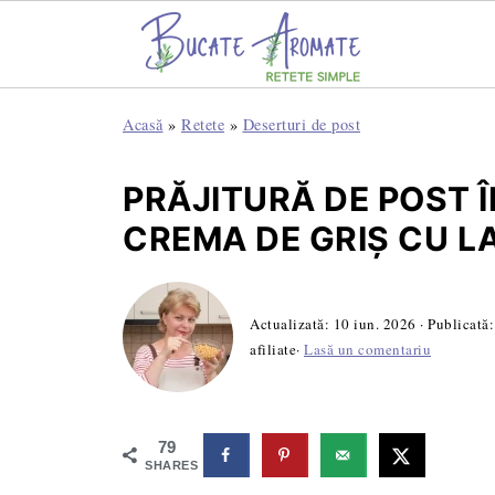
Acasă
»
Retete
»
Deserturi de post
PRĂJITURĂ DE POST 
CREMA DE GRIȘ CU L
Actualizată:
10 iun. 2026
· Publicată
afiliate·
Lasă un comentariu
79
SHARES