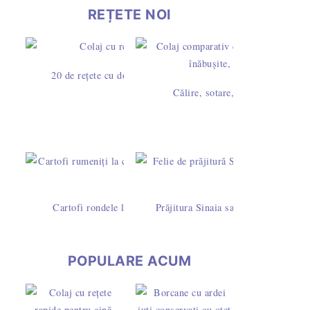
REȚETE NOI
20 de rețete cu dovlecei – idei simple pentru mic dejun, prân
Călire, sotare, rumenire sau prăj
Cartofi rondele la cuptor cu pesto de busuioc și caju - rețet
Prăjitura Sinaia sau Dunăreana cu pa
POPULARE ACUM