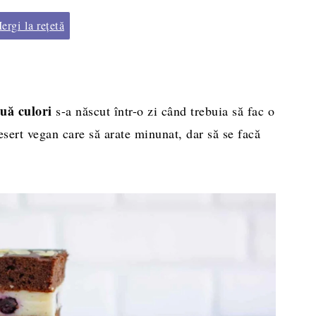
rgi la rețetă
ouă culori
s-a născut într-o zi când trebuia să fac o
esert vegan care să arate minunat, dar să se facă