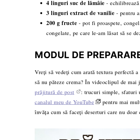
4 linguri suc de lămâie
- echilibrează
3 linguri extract de vanilie
- pentru a
200 g fructe
- pot fi proaspete, congel
congelate, pe care le-am lăsat să se dez
MODUL DE PREPARARE
Vreți să vedeți cum arată textura perfectă a
să nu păteze crema? În videoclipul de mai j
prăjitură de post
: trucuri simple, sfaturi 
canalul meu de YouTube
pentru mai multe
învăța cum să faceți deserturi care nu doar c