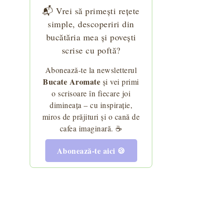
📬 Vrei să primești rețete
simple, descoperiri din
bucătăria mea și povești
scrise cu poftă?
Abonează-te la newsletterul
Bucate Aromate
și vei primi
o scrisoare în fiecare joi
dimineața – cu inspirație,
miros de prăjituri și o cană de
cafea imaginară. ☕
Abonează-te aici 🍪