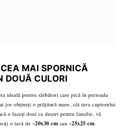
eparare
 CEA MAI SPORNICĂ
N DOUĂ CULORI
eta ideală pentru sărbători care pică în perioada
i jos obțineți o prăjitură mare, cât tava cuptorului
că o faceți doar ca desert pentru familie, vă
~20x30 cm
~25x25 cm
losiți o tavă de
sau
.