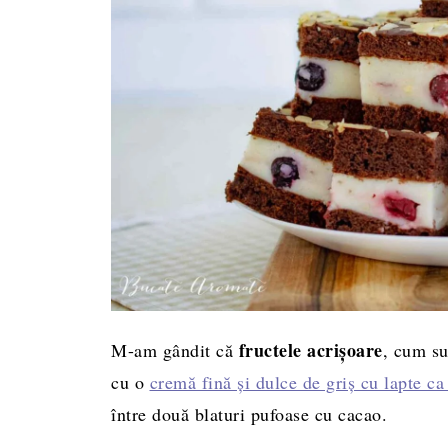
fructele acrișoare
M-am gândit că
, cum su
cu o
cremă fină și dulce de griș cu lapte ca
între două blaturi pufoase cu cacao.