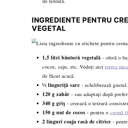
de textură.
INGREDIENTE PENTRU CRE
VEGETAL
1,5 litri băutură vegetală
- oferă o ba
cocos, caju, etc. Vedeți aici
rețeta mea
de făcut acasă.
½ linguriță sare
- echilibrează gustul.
120 g zahăr
- sau adaptați după prefer
340 g griș
- creează o textură consisten
150 g unt de cocos
- pentru o
cremă f
2 linguri coaja rasă de citrice
- pent