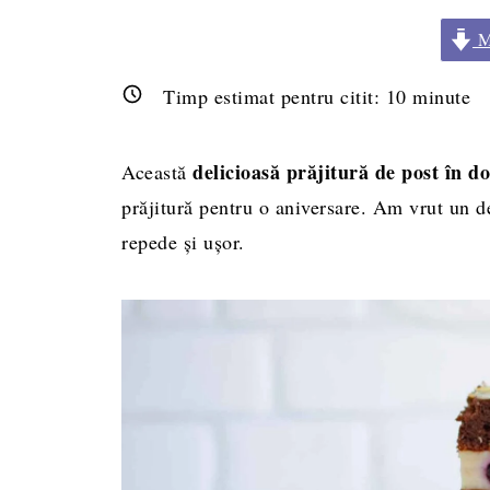
Me
Timp estimat pentru citit:
10
minute
delicioasă prăjitură de post în d
Această
prăjitură pentru o aniversare. Am vrut un d
repede și ușor.