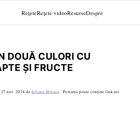
Rețete
Rețete video
Resurse
Despre
ÎN DOUĂ CULORI CU
APTE ȘI FRUCTE
:
27 nov. 2024
de
Iuliana Sbîrnea
· Postarea poate conține link-uri