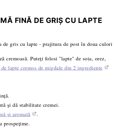
MĂ FINĂ DE GRIȘ CU LAPTE
ză cremoasă. Puteți folosi "lapte" de soia, orez,
 de lapte cremos de migdale din 2 ingrediente
ință.
tă și dă stabilitate cremei.
ină și aromată
.
ru prospețime.