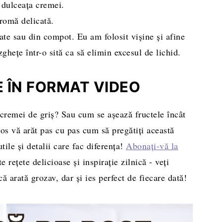
 dulceața cremei.
romă delicată.
ate sau din compot. Eu am folosit vișine și afine
ghețe într-o sită ca să elimin excesul de lichid.
 ÎN FORMAT VIDEO
 cremei de griș? Sau cum se așează fructele încât
os vă arăt pas cu pas cum să pregătiți această
utile și detalii care fac diferența!
Abonați-vă la
 rețete delicioase și inspirație zilnică - veți
ă arată grozav, dar și ies perfect de fiecare dată!