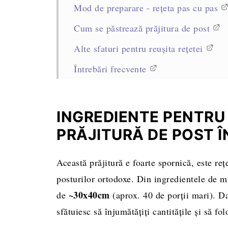
Mod de preparare - rețeta pas cu pas
Cum se păstrează prăjitura de post
Alte sfaturi pentru reușita rețetei
Întrebări frecvente
Rețete asemănătoare
Rețeta completă, cantități și mod de pr
INGREDIENTE PENTRU
PRĂJITURĂ DE POST Î
Această prăjitură e foarte spornică, este reț
posturilor ortodoxe. Din ingredientele de ma
~30x40cm
de
(aprox. 40 de porții mari). Da
sfătuiesc să înjumătățiți cantitățile și să fo