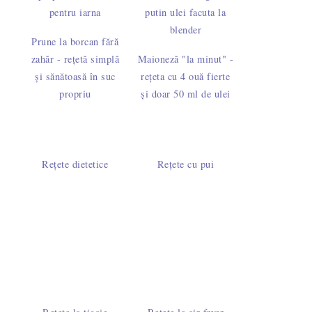
Prune la borcan fără
zahăr - rețetă simplă
Maioneză "la minut" -
și sănătoasă în suc
rețeta cu 4 ouă fierte
propriu
și doar 50 ml de ulei
Rețete dietetice
Rețete cu pui