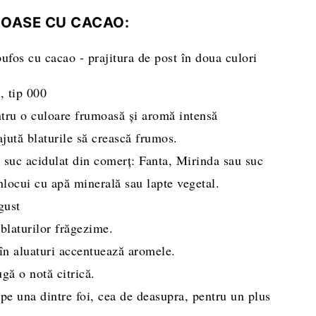
FOASE CU CACAO:
e, tip 000
ntru o culoare frumoasă și aromă intensă
 ajută blaturile să crească frumos.
i suc acidulat din comerț: Fanta, Mirinda sau suc
nlocui cu apă minerală sau lapte vegetal.
gust
blaturilor frăgezime.
 în aluaturi accentuează aromele.
gă o notă citrică.
 pe una dintre foi, cea de deasupra, pentru un plus