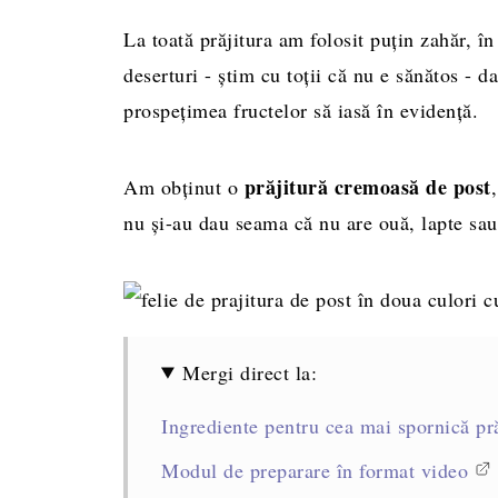
La toată prăjitura am folosit puțin zahăr, î
deserturi - știm cu toții că nu e sănătos - d
prospețimea fructelor să iasă în evidență.
prăjitură cremoasă de post
Am obținut o
nu și-au dau seama că nu are ouă, lapte sau
Mergi direct la:
Ingrediente pentru cea mai spornică pră
Modul de preparare în format video