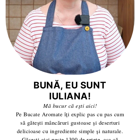
BUNĂ, EU SUNT
IULIANA!
Mă bucur că ești aici!
Pe Bucate Aromate îți explic pas cu pas cum
să gătești mâncăruri gustoase și deserturi
delicioase cu ingrediente simple și naturale.
Găsești aici peste 1300 de rețete, așa că