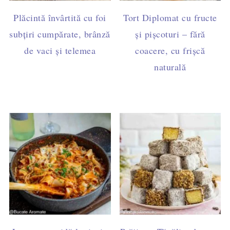
Plăcintă învârtită cu foi
Tort Diplomat cu fructe
subțiri cumpărate, brânză
și pișcoturi – fără
de vaci și telemea
coacere, cu frișcă
naturală