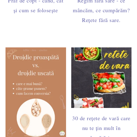
Praf de copt - când, cât
Regim fără sare - ce
și cum se folosește
mâncăm, ce cumpărăm?
Rețete fără sare.
30 de rețete de vară care
nu te țin mult în