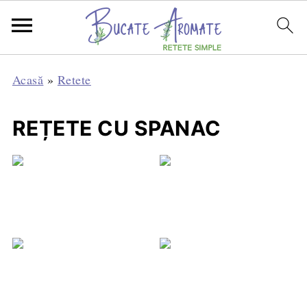
Acasă
»
Retete
REȚETE CU SPANAC
Tartă sărată f
Plăcintă 