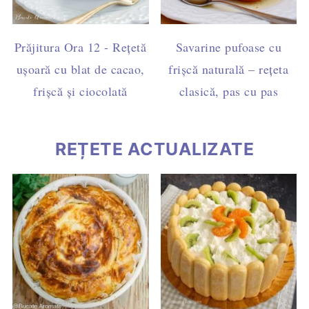
Prăjitura Ora 12 - Rețetă
Savarine pufoase cu
ușoară cu blat de cacao,
frișcă naturală – rețeta
frișcă și ciocolată
clasică, pas cu pas
REȚETE ACTUALIZATE