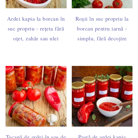
Ardei kapia la borcan în
Roșii în suc propriu la
suc propriu - rețeta fără
borcan pentru iarnă -
oțet, zahăr sau ulei
simplu, fără decojire
Tocană de ardei în sos de
Pastă de ardei kapia