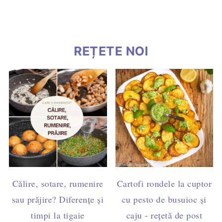
REȚETE NOI
Călire, sotare, rumenire
Cartofi rondele la cuptor
sau prăjire? Diferențe și
cu pesto de busuioc și
timpi la tigaie
caju - rețetă de post