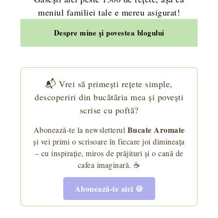
meniul familiei tale e mereu asigurat!
Despre mine și povestea blogului
📬 Vrei să primești rețete simple,
descoperiri din bucătăria mea și povești
scrise cu poftă?
Bucate Aromate
Abonează-te la newsletterul
și vei primi o scrisoare în fiecare joi dimineața
– cu inspirație, miros de prăjituri și o cană de
cafea imaginară. ☕
Abonează-te aici 🍪