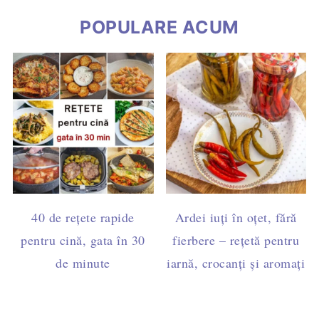
POPULARE ACUM
40 de rețete rapide
Ardei iuți în oțet, fără
pentru cină, gata în 30
fierbere – rețetă pentru
de minute
iarnă, crocanți și aromați