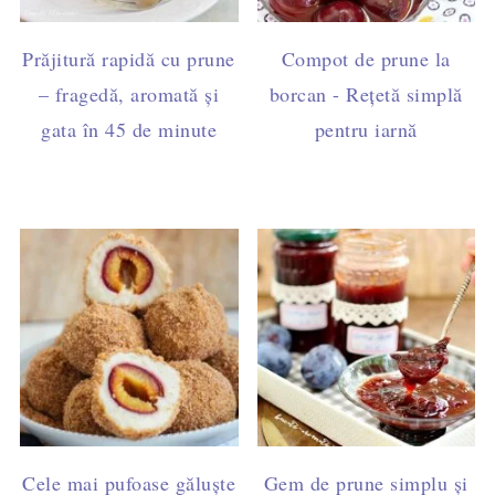
Prăjitură rapidă cu prune
Compot de prune la
– fragedă, aromată și
borcan - Rețetă simplă
gata în 45 de minute
pentru iarnă
Cele mai pufoase găluște
Gem de prune simplu și