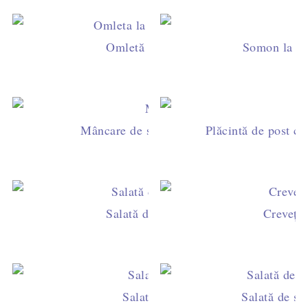
Omletă la cuptor cu piept de pui și s
Somon la gră
Mâncare de spanac cu usturoi, rețetă simpl
Plăcintă de post cu
Salată de spanac cu brânză și șnițel d
Creveţi 
Salată de paste cu spanac şi poru
Salată de sp