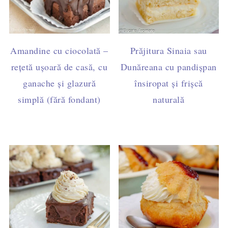
Amandine cu ciocolată –
Prăjitura Sinaia sau
rețetă ușoară de casă, cu
Dunăreana cu pandișpan
ganache și glazură
însiropat și frișcă
simplă (fără fondant)
naturală