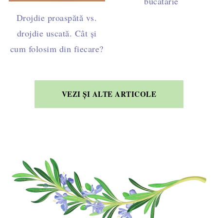
bucătărie
Drojdie proaspătă vs.
drojdie uscată. Cât și
cum folosim din fiecare?
VEZI ȘI ALTE ARTICOLE
FOOTER