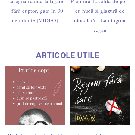
Lasagna rapidă la tigaie
Prăjitura Tăvălita de post
– fără cuptor, gata în 30
cu nucă și glazură de
de minute (VIDEO)
ciocolată - Lamington
vegan
ARTICOLE UTILE