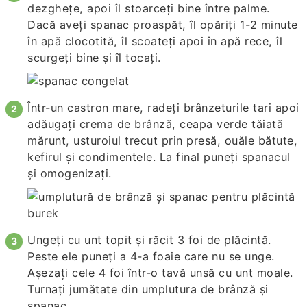
dezghețe, apoi îl stoarceți bine între palme.
Dacă aveți spanac proaspăt, îl opăriți 1-2 minute
în apă clocotită, îl scoateți apoi în apă rece, îl
scurgeți bine și îl tocați.
Într-un castron mare, radeți brânzeturile tari apoi
adăugați crema de brânză, ceapa verde tăiată
mărunt, usturoiul trecut prin presă, ouăle bătute,
kefirul și condimentele. La final puneți spanacul
și omogenizați.
Ungeți cu unt topit și răcit 3 foi de plăcintă.
Peste ele puneți a 4-a foaie care nu se unge.
Așezați cele 4 foi într-o tavă unsă cu unt moale.
Turnați jumătate din umplutura de brânză și
spanac.