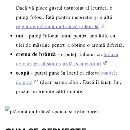
Dacă vă place gustul usturoiat al leurdei, o
puteți folosi. Iată pentru inspirație și o altă
rețetă de plăcintă cu brânză și leurdă
.
unt
- puteți înlocui untul pentru uns foile cu
ulei de măsline pentru a obține o aromă diferită.
crema de brânză
- o puteți înlocui cu
brânză
de vaci grasă sau cu urdă (sau ricotta)
.
ceapă
- puteți pune în locul ei câteva
rondele
de praz
(doar partea albă). Dacă îl tăiați fin,
prazul nu trebuie călit înainte.