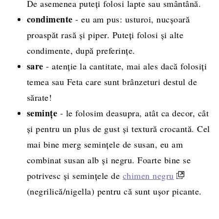
De asemenea puteți folosi lapte sau smântână.
condimente
- eu am pus: usturoi, nucșoară
proaspăt rasă și piper. Puteți folosi și alte
condimente, după preferințe.
sare
- atenție la cantitate, mai ales dacă folosiți
temea sau Feta care sunt brânzeturi destul de
sărate!
semințe
- le folosim deasupra, atât ca decor, cât
și pentru un plus de gust și textură crocantă. Cel
mai bine merg semințele de susan, eu am
combinat susan alb și negru. Foarte bine se
potrivesc și semințele de
chimen negru
(negrilică/nigella) pentru că sunt ușor picante.