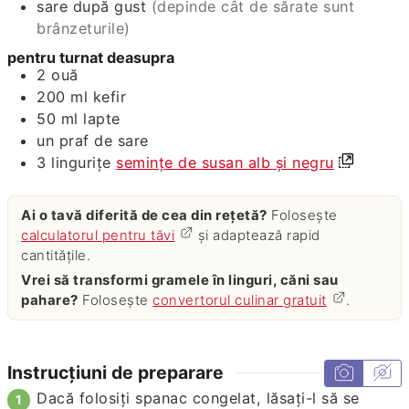
sare după gust
(depinde cât de sărate sunt
brânzeturile)
pentru turnat deasupra
2
ouă
200
ml
kefir
50
ml
lapte
un praf de sare
3
lingurițe
semințe de susan alb și negru
Ai o tavă diferită de cea din rețetă?
Folosește
calculatorul pentru tăvi
și adaptează rapid
cantitățile.
Vrei să transformi gramele în linguri, căni sau
pahare?
Folosește
convertorul culinar gratuit
.
Instrucțiuni de preparare
Dacă folosiți spanac congelat, lăsați-l să se