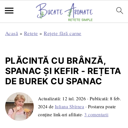
Acasă
»
Retete
»
Rețete fără carne
PLĂCINTĂ CU BRÂNZĂ,
SPANAC ȘI KEFIR - REȚETA
DE BUREK CU SPANAC
Actualizată:
12 iul. 2026
· Publicată:
8 feb.
2024
de
Iuliana Sbîrnea
· Postarea poate
conține link-uri afiliate·
3 comentarii