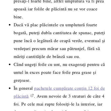
presați-l foarte bine, altfel umplutura va fi prea
apoasă iar folile de plăcintă nu se vor coace
bine.
Dacă vă plac plăcintele cu umplutură foarte
bogată, puteți dubla cantitatea de spanac, puteți
pune încă o legătură de ceapă verde, eventual și
verdețuri precum mărar sau pătrunjel, fără să
măriți cantitățile de brânză sau ou.
Când ungeți foile cu unt, nu exagerați pentru că
untul în exces poate face foile prea grase și
grețoase.
În general
pachetele cumpărate conțin 12 foi de
plăcintă
. Avem nevoie de 3 straturi de câte 4
foi. Pe cele mai rupte folosiți-le la interior, iar