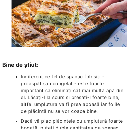
Bine de știut:
Indiferent ce fel de spanac folosiți -
proaspăt sau congelat - este foarte
important să eliminați cât mai multă apă din
el. Lăsați-l la scurs și presați-l foarte bine,
altfel umplutura va fi prea apoasă iar folile
de plăcintă nu se vor coace bine.
Dacă vă plac plăcintele cu umplutură foarte
bogată, puteți dubla cantitatea de spanac,