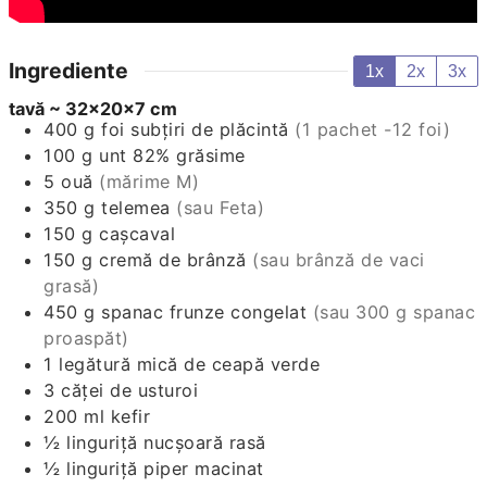
Ingrediente
1x
2x
3x
tavă ~ 32x20x7 cm
400
g
foi subțiri de plăcintă
(1 pachet -12 foi)
100
g
unt 82% grăsime
5
ouă
(mărime M)
350
g
telemea
(sau Feta)
150
g
cașcaval
150
g
cremă de brânză
(sau brânză de vaci
grasă)
450
g
spanac frunze congelat
(sau 300 g spanac
proaspăt)
1
legătură mică
de ceapă verde
3
căței
de usturoi
200
ml
kefir
½
linguriță
nucșoară rasă
½
linguriță
piper macinat