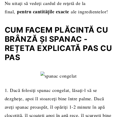
Nu uitați să vedeți cardul de rețetă de la
pentru cantitățile exacte
final,
ale ingredientelor!
CUM FACEM PLĂCINTĂ CU
BRÂNZĂ ȘI SPANAC -
REȚETA EXPLICATĂ PAS CU
PAS
1. Dacă folosiți spanac congelat, lăsați-l să se
dezghețe, apoi îl stoarceți bine între palme. Dacă
aveți spanac proaspăt, îl opăriți 1-2 minute în apă
clocotită, îl scoateți apoi în apă rece, îl scurgeți bine