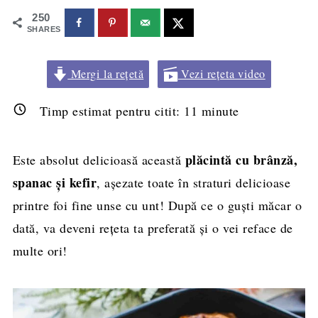
250
SHARES
Mergi la rețetă
Vezi rețeta video
Timp estimat pentru citit:
11
minute
plăcintă cu brânză,
Este absolut delicioasă această
spanac și kefir
, așezate toate în straturi delicioase
printre foi fine unse cu unt! După ce o guști măcar o
dată, va deveni rețeta ta preferată și o vei reface de
multe ori!