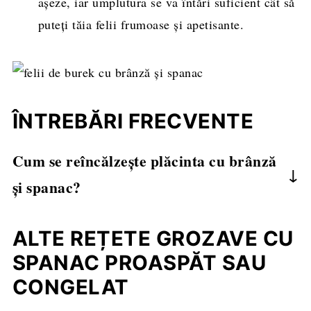
așeze, iar umplutura se va întări suficient cât să
puteți tăia felii frumoase și apetisante.
ÎNTREBĂRI FRECVENTE
Cum se reîncălzește plăcinta cu brânză
și spanac?
Puteți reîncălzi plăcinta rămasă, pentru 1-2
minute la microunde sau în cuptor la 180 de
ALTE REȚETE GROZAVE CU
grade pentru 10 - 15 minute.
SPANAC PROASPĂT SAU
CONGELAT