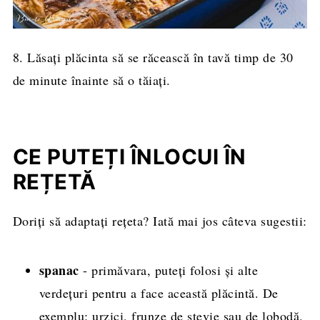
8. Lăsați plăcinta să se răcească în tavă timp de 30
de minute înainte să o tăiați.
CE PUTEȚI ÎNLOCUI ÎN
REȚETĂ
Doriți să adaptați rețeta? Iată mai jos câteva sugestii:
spanac
- primăvara, puteți folosi și alte
verdețuri pentru a face această plăcintă. De
exemplu: urzici, frunze de ștevie sau de lobodă.