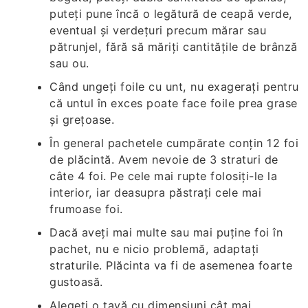
puteți pune încă o legătură de ceapă verde,
eventual și verdețuri precum mărar sau
pătrunjel, fără să măriți cantitățile de brânză
sau ou.
Când ungeți foile cu unt, nu exagerați pentru
că untul în exces poate face foile prea grase
și grețoase.
În general pachetele cumpărate conțin 12 foi
de plăcintă. Avem nevoie de 3 straturi de
câte 4 foi. Pe cele mai rupte folosiți-le la
interior, iar deasupra păstrați cele mai
frumoase foi.
Dacă aveți mai multe sau mai puține foi în
pachet, nu e nicio problemă, adaptați
straturile. Plăcinta va fi de asemenea foarte
gustoasă.
Alegeți o tavă cu dimensiuni cât mai