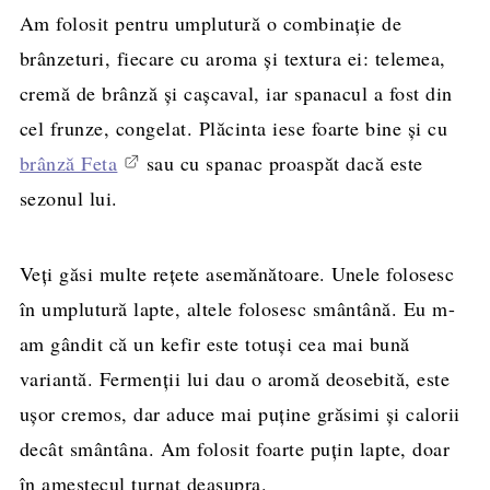
Am folosit pentru umplutură o combinație de
brânzeturi, fiecare cu aroma și textura ei: telemea,
cremă de brânză și cașcaval, iar spanacul a fost din
cel frunze, congelat. Plăcinta iese foarte bine și cu
brânză Feta
sau cu spanac proaspăt dacă este
sezonul lui.
Veți găsi multe rețete asemănătoare. Unele folosesc
în umplutură lapte, altele folosesc smântână. Eu m-
am gândit că un kefir este totuși cea mai bună
variantă. Fermenții lui dau o aromă deosebită, este
ușor cremos, dar aduce mai puține grăsimi și calorii
decât smântâna. Am folosit foarte puțin lapte, doar
în amestecul turnat deasupra.