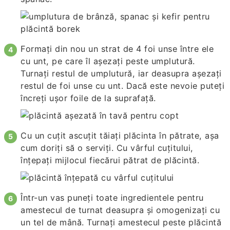
Formați din nou un strat de 4 foi unse între ele
cu unt, pe care îl așezați peste umplutură.
Turnați restul de umplutură, iar deasupra așezați
restul de foi unse cu unt. Dacă este nevoie puteți
încreți ușor foile de la suprafață.
Cu un cuțit ascuțit tăiați plăcinta în pătrate, așa
cum doriți să o serviți. Cu vârful cuțitului,
înțepați mijlocul fiecărui pătrat de plăcintă.
Într-un vas puneți toate ingredientele pentru
amestecul de turnat deasupra și omogenizați cu
un tel de mână. Turnați amestecul peste plăcintă