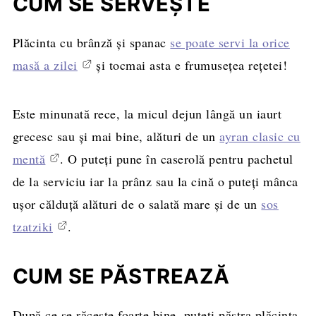
CUM SE SERVEȘTE
Plăcinta cu brânză și spanac
se poate servi la orice
masă a zilei
și tocmai asta e frumusețea rețetei!
Este minunată rece, la micul dejun lângă un iaurt
grecesc sau și mai bine, alături de un
ayran clasic cu
mentă
. O puteți pune în caserolă pentru pachetul
de la serviciu iar la prânz sau la cină o puteți mânca
ușor călduță alături de o salată mare și de un
sos
tzatziki
.
CUM SE PĂSTREAZĂ
După ce se răcește foarte bine, puteți păstra plăcinta