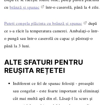
cu
brânză și spanac
într-o caserolă, până la 4 zile.
Puteți congela plăcinta cu brânză și spanac
după
ce s-a răcit la temperatura camerei. Ambalați-o într-
o pungă sau într-o caserolă cu capac și păstrați-o
până la 3 luni.
ALTE SFATURI PENTRU
REUȘITA REȚETEI
Indiferent ce fel de spanac folosiți - proaspăt
sau congelat - este foarte important să eliminați
cât mai multă apă din el. Lăsați-l la scurs și