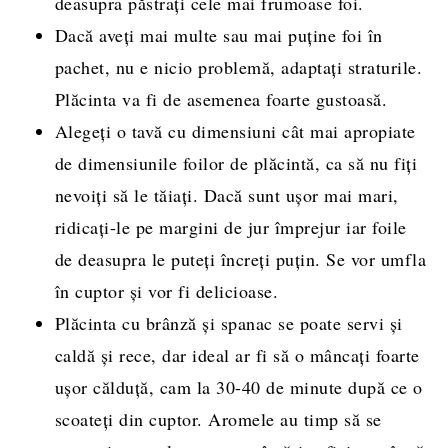
deasupra păstrați cele mai frumoase foi.
Dacă aveți mai multe sau mai puține foi în
pachet, nu e nicio problemă, adaptați straturile.
Plăcinta va fi de asemenea foarte gustoasă.
Alegeți o tavă cu dimensiuni cât mai apropiate
de dimensiunile foilor de plăcintă, ca să nu fiți
nevoiți să le tăiați. Dacă sunt ușor mai mari,
ridicați-le pe margini de jur împrejur iar foile
de deasupra le puteți încreți puțin. Se vor umfla
în cuptor și vor fi delicioase.
Plăcinta cu brânză și spanac se poate servi și
caldă și rece, dar ideal ar fi să o mâncați foarte
ușor călduță, cam la 30-40 de minute după ce o
scoateți din cuptor. Aromele au timp să se