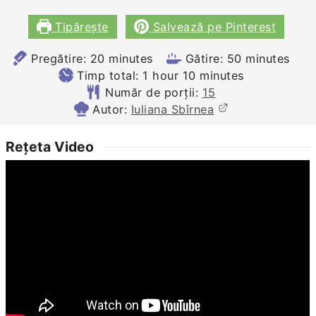
Tipărește
Salvează pe Pinterest
minutes
minutes
Pregătire:
20
minutes
Gătire:
50
minutes
hour
minutes
Timp total:
1
hour
10
minutes
Număr de porții:
15
Autor:
Iuliana Sbîrnea
Rețeta Video