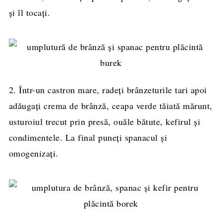
și îl tocați.
2. Într-un castron mare, radeți brânzeturile tari apoi
adăugați crema de brânză, ceapa verde tăiată mărunt,
usturoiul trecut prin presă, ouăle bătute, kefirul și
condimentele. La final puneți spanacul și
omogenizați.