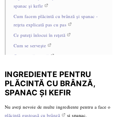
spanac și kefir
Cum facem plăcintă cu brânză și spanac -
rețeta explicată pas cu pas
Ce puteți înlocui în rețetă
Cum se servește
Cum se păstrează
Alte sfaturi pentru reușita rețetei
INGREDIENTE PENTRU
Întrebări frecvente
PLĂCINTĂ CU BRÂNZĂ,
Alte rețete grozave cu spanac proaspăt sau
SPANAC ȘI KEFIR
congelat
Rețeta completă, cantități și mod de
Nu aveți nevoie de multe ingrediente pentru a face o
preparare
plăcintă gustoasă cu brânză
și spanac.