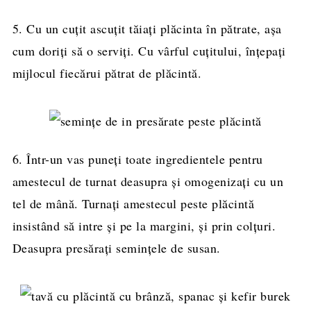
5. Cu un cuțit ascuțit tăiați plăcinta în pătrate, așa
cum doriți să o serviți. Cu vârful cuțitului, înțepați
mijlocul fiecărui pătrat de plăcintă.
6. Într-un vas puneți toate ingredientele pentru
amestecul de turnat deasupra și omogenizați cu un
tel de mână. Turnați amestecul peste plăcintă
insistând să intre și pe la margini, și prin colțuri.
Deasupra presărați semințele de susan.