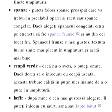
finețe umpluturii.
spanac
- puteți folosi spanac proaspăt care va
trebui în prealabil opărit și răcit sau spanac
congelat. Dacă alegeți spanacul congelat, citiți
pe etichetă să fie
spanac frunze
și nu din cel
tocat fin. Spanacul frunze e mai gustos, textura
lui se simte mai plăcut în umplutură și arată
mai bine.
ceapă verde
- dacă nu o aveți, o puteți omite.
Dacă doriți să o înlocuiți cu ceapă uscată,
aceasta trebuie călită în puțin ulei înainte de a o
pune în umplutură.
kefir
- după mine e cea mai gustoasă alegere. Îl
puteți înlocui cu iaurt, sana sau
lapte bătut
.