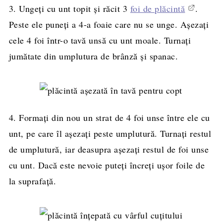
3. Ungeți cu unt topit și răcit 3
foi de plăcintă
.
Peste ele puneți a 4-a foaie care nu se unge. Așezați
cele 4 foi într-o tavă unsă cu unt moale. Turnați
jumătate din umplutura de brânză și spanac.
4. Formați din nou un strat de 4 foi unse între ele cu
unt, pe care îl așezați peste umplutură. Turnați restul
de umplutură, iar deasupra așezați restul de foi unse
cu unt. Dacă este nevoie puteți încreți ușor foile de
la suprafață.