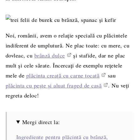
Noi, românii, avem o relație specială cu plăcintele
indiferent de umplutură. Ne plac toate: cu mere, cu
dovleac, cu
brânză dulce
și stafide, dar ne plac
mult și cele sărate. Încercați de exemplu rețetele
mele de
plăcinta creață cu carne tocată
sau
plăcinta cu pește și aluat fraged de casă
. Nu veți
regreta deloc!
Mergi direct la:
Ingrediente pentru plăcintă cu brânză,