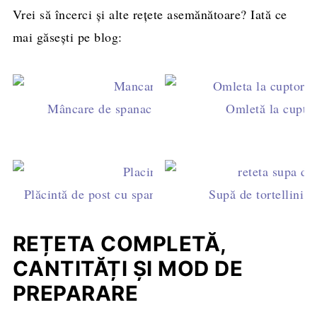
Vrei să încerci și alte rețete asemănătoare? Iată ce
mai găsești pe blog:
Mâncare de spanac cu usturoi, rețetă simplă de p
Omletă la cuptor
Plăcintă de post cu spanac și orez - rețetă simplă și 
Supă de tortellini c
REȚETA COMPLETĂ,
CANTITĂȚI ȘI MOD DE
PREPARARE