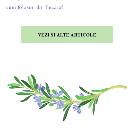
cum folosim din fiecare?
VEZI ȘI ALTE ARTICOLE
FOOTER