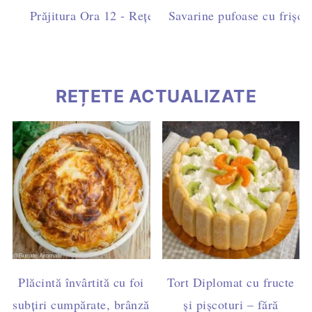
Prăjitura Ora 12 - Rețetă ușoară cu blat de cacao, fri
Savarine pufoase cu frișcă 
ciocolată
REȚETE ACTUALIZATE
Plăcintă învârtită cu foi
Tort Diplomat cu fructe
subțiri cumpărate, brânză
și pișcoturi – fără