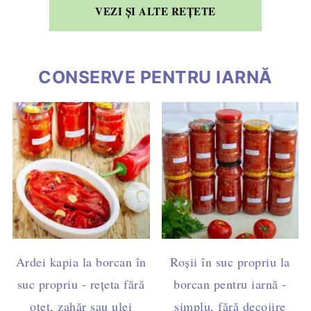
VEZI ȘI ALTE REȚETE
CONSERVE PENTRU IARNĂ
Ardei kapia la borcan în
Roșii în suc propriu la
suc propriu - rețeta fără
borcan pentru iarnă -
oțet, zahăr sau ulei
simplu, fără decojire