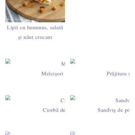
Lipii cu hummus, salată
și năut crocant
Melcişori cu nucă şi scorţişoară, rețeta 
Prăjitura se
Ciorbă de fasole verde cu rântaş (fără g
Sandviș de post 