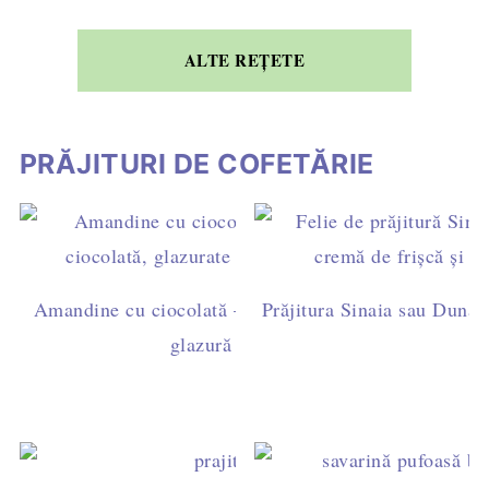
ALTE REȚETE
PRĂJITURI DE COFETĂRIE
Amandine cu ciocolată – rețetă ușoară de casă, cu ga
Prăjitura Sinaia sau Dunăre
glazură simplă (fără fondant)