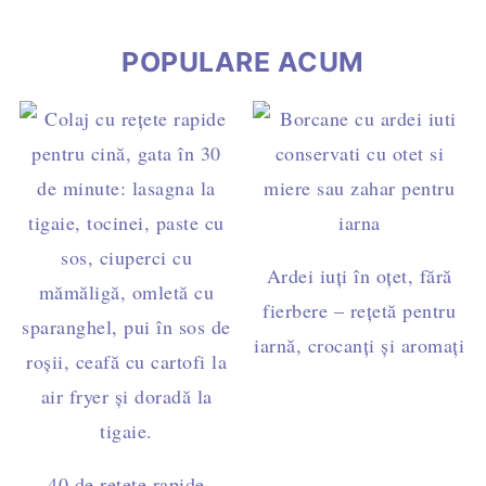
POPULARE ACUM
Ardei iuți în oțet, fără
fierbere – rețetă pentru
iarnă, crocanți și aromați
40 de rețete rapide