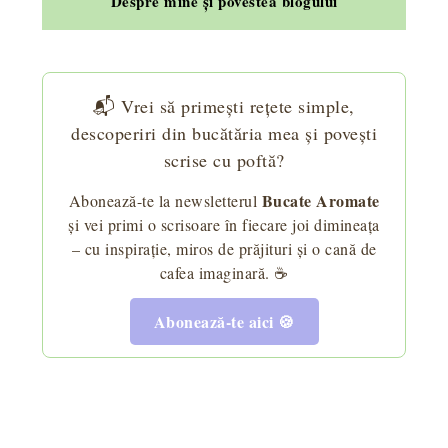
Despre mine și povestea blogului
📬 Vrei să primești rețete simple,
descoperiri din bucătăria mea și povești
scrise cu poftă?
Bucate Aromate
Abonează-te la newsletterul
și vei primi o scrisoare în fiecare joi dimineața
– cu inspirație, miros de prăjituri și o cană de
cafea imaginară. ☕
Abonează-te aici 🍪