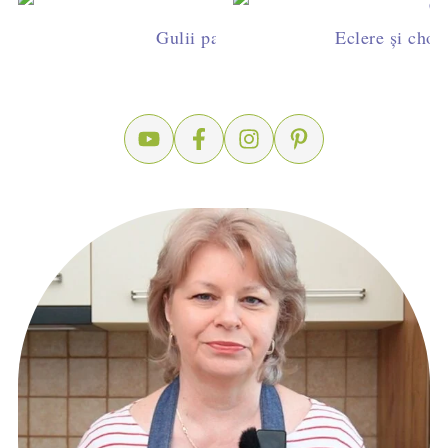
Gulii pane făcute la cuptor -reţetă de
Eclere şi chou