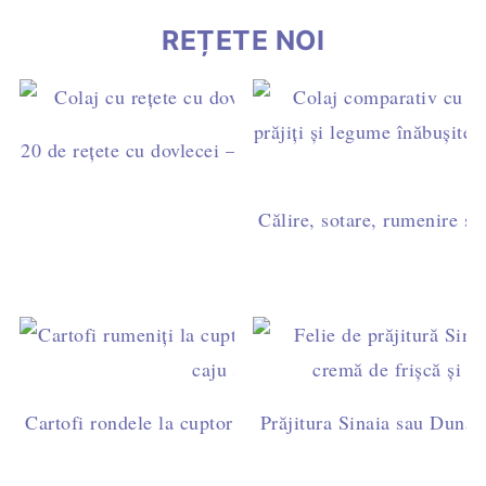
REȚETE NOI
20 de rețete cu dovlecei – idei simple pentru mic dejun,
cină
Călire, sotare, rumenire sau
Cartofi rondele la cuptor cu pesto de busuioc și caju - 
Prăjitura Sinaia sau Dunăre
post