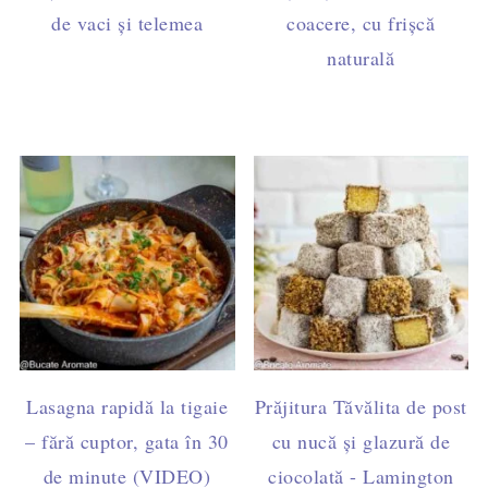
de vaci și telemea
coacere, cu frișcă
naturală
Lasagna rapidă la tigaie
Prăjitura Tăvălita de post
– fără cuptor, gata în 30
cu nucă și glazură de
de minute (VIDEO)
ciocolată - Lamington