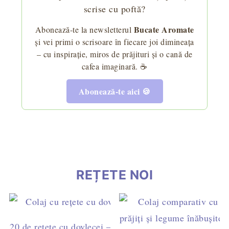
scrise cu poftă?
Bucate Aromate
Abonează-te la newsletterul
și vei primi o scrisoare în fiecare joi dimineața
– cu inspirație, miros de prăjituri și o cană de
cafea imaginară. ☕
Abonează-te aici 🍪
REȚETE NOI
20 de rețete cu dovlecei – idei simple pentru mic dejun,