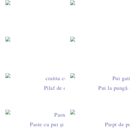
Su
Șniț
Pilaf de orez cu pipote și inimi, ieftin 
Pui la pungă de 
Paste cu pui și ciuperci în sos cremos - rețet
Piept de pui 