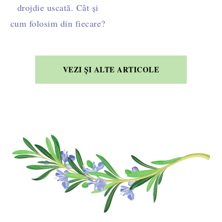
drojdie uscată. Cât și
cum folosim din fiecare?
VEZI ȘI ALTE ARTICOLE
FOOTER