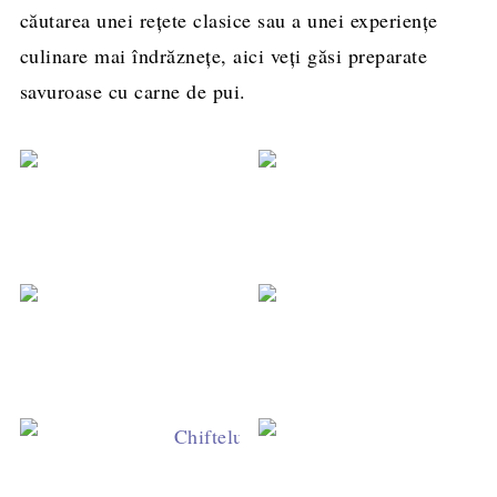
căutarea unei rețete clasice sau a unei experiențe
culinare mai îndrăznețe, aici veți găsi preparate
savuroase cu carne de pui.
Plăcintă la t
Salată cu 
Mâncare de ma