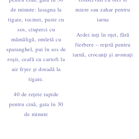
Ardei iuți în oțet, fără
fierbere – rețetă pentru
iarnă, crocanți și aromați
40 de rețete rapide
pentru cină, gata în 30
de minute