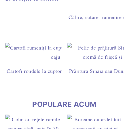
cină
Călire, sotare, rumenire sau
Cartofi rondele la cuptor cu pesto de busuioc și caju - 
Prăjitura Sinaia sau Dunăre
post
POPULARE ACUM