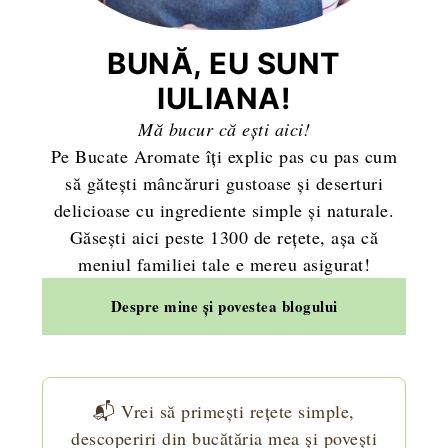
BUNĂ, EU SUNT
IULIANA!
Mă bucur că ești aici!
Pe Bucate Aromate îți explic pas cu pas cum
să gătești mâncăruri gustoase și deserturi
delicioase cu ingrediente simple și naturale.
Găsești aici peste 1300 de rețete, așa că
meniul familiei tale e mereu asigurat!
Despre mine și povestea blogului
📬 Vrei să primești rețete simple,
descoperiri din bucătăria mea și povești