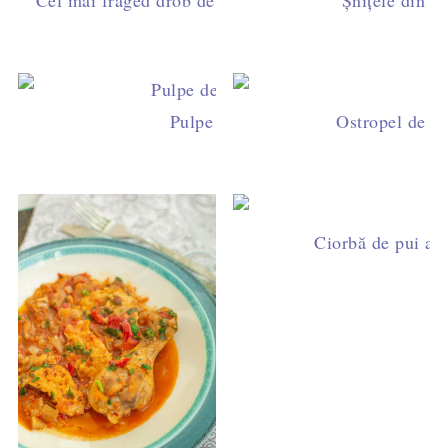
Cel mai fraged drob de pui cu ciuperci – se taie perf
Șnițele din pi
Pulpe de pui la tigaie cu ceapă și ro
Ostropel de pu
Ciorbă de pui a l