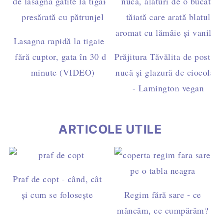
Lasagna rapidă la tigaie –
fără cuptor, gata în 30 de
Prăjitura Tăvălita de post c
minute (VIDEO)
nucă și glazură de ciocolat
- Lamington vegan
ARTICOLE UTILE
Praf de copt - când, cât
și cum se folosește
Regim fără sare - ce
mâncăm, ce cumpărăm?