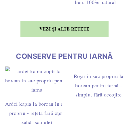
bun, 100% natural
VEZI ȘI ALTE REȚETE
CONSERVE PENTRU IARNĂ
Roșii în suc propriu la
borcan pentru iarnă -
simplu, fără decojire
Ardei kapia la borcan în suc
propriu - rețeta fără oțet,
zahăr sau ulei