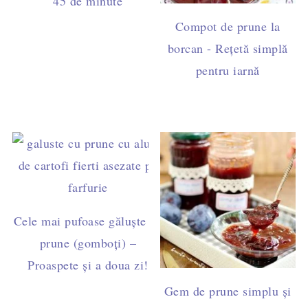
45 de minute
Compot de prune la
borcan - Rețetă simplă
pentru iarnă
Cele mai pufoase găluște cu
prune (gomboți) –
Proaspete și a doua zi!
Gem de prune simplu și