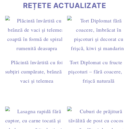
REȚETE ACTUALIZATE
Plăcintă învârtită cu foi
Tort Diplomat cu fructe și
subțiri cumpărate, brânză de
pișcoturi – fără coacere, cu
vaci și telemea
frișcă naturală