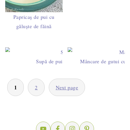
Papricaș de pui cu
găluște de făină
Supă de pui cu găluște de griș - rețeta tra
Mâncare de gutui cu ca
PAGINAȚIE
1
2
Next page
ARTICOLE