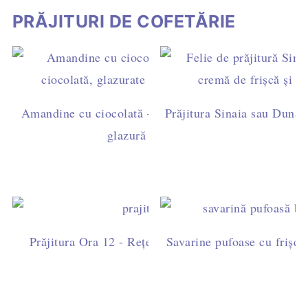
PRĂJITURI DE COFETĂRIE
Amandine cu ciocolată – rețetă ușoară de casă, cu ga
Prăjitura Sinaia sau Dunăre
glazură simplă (fără fondant)
Prăjitura Ora 12 - Rețetă ușoară cu blat de cacao, fri
Savarine pufoase cu frișcă 
ciocolată