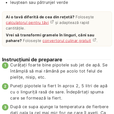
leuştean sau pătrunjel verde
Ai o tavă diferită de cea din rețetă?
Folosește
calculatorul pentru tăvi
și adaptează rapid
cantitățile.
Vrei să transformi gramele în linguri, căni sau
pahare?
Folosește
convertorul culinar gratuit
.
Instrucțiuni de preparare
Curăţaţi foarte bine pipotele sub jet de apă. Se
întâmplă să mai rămână pe acolo tot felul de
pieliţe, nisip, etc.
Puneţi pipotele la fiert în aprox 2, 5 litri de apă
cu o linguriţă rasă de sare. Îndepărtaţi spuma
care se formează la fiert.
După ce supa ajunge la temperatura de fierbere
daţi oala la cel mai mic foc pe care îl aveţi. Ca