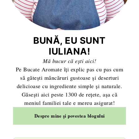
BUNĂ, EU SUNT
IULIANA!
Mă bucur că ești aici!
Pe Bucate Aromate îți explic pas cu pas cum
să gătești mâncăruri gustoase și deserturi
delicioase cu ingrediente simple și naturale.
Găsești aici peste 1300 de rețete, așa că
meniul familiei tale e mereu asigurat!
Despre mine și povestea blogului