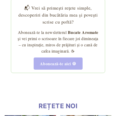
📬 Vrei să primești rețete simple,
descoperiri din bucătăria mea și povești
scrise cu poftă?
Bucate Aromate
Abonează-te la newsletterul
și vei primi o scrisoare în fiecare joi dimineața
– cu inspirație, miros de prăjituri și o cană de
cafea imaginară. ☕
Abonează-te aici 🍪
REȚETE NOI