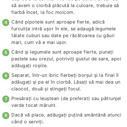
să avem o ciorbă plăcută la culoare, trebuie să
fiarbă încet, la foc molcom.
Când pipotele sunt aproape fierte, adică
furculiţa intră uşor în ele, se adaugă legumele
tăiate cuburi sau date pe răzătoarea cu găuri
mari, cum vă e mai uşor.
Când şi legumele sunt aproape fierte, puneţi
pastele sau orezul, potriviţi gustul de sare, apoi
adăugaţi roşiile.
Separat, într-un ibric fierbeţi borşul şi la final îl
adăugaţi şi pe el în ciorbă. Lăsaţi să mai dea un
claocot, două şi stingeţi focul.
Presăraţi cu leuştean (de preferat) sau pătrunjel
verde tocat mărunt.
Dacă vă place, adăugaţi puţină smântână atunci
când o serviţi.