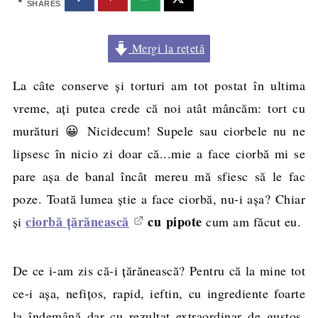
SHARES
Mergi la rețetă
La câte conserve şi torturi am tot postat în ultima
vreme, aţi putea crede că noi atât mâncăm: tort cu
murături 😀 Nicidecum! Supele sau ciorbele nu ne
lipsesc în nicio zi doar că...mie a face ciorbă mi se
pare aşa de banal încât mereu mă sfiesc să le fac
poze. Toată lumea ştie a face ciorbă, nu-i aşa? Chiar
ciorbă ţărănească
cu pipote
şi
cum am făcut eu.
De ce i-am zis că-i ţărănească? Pentru că la mine tot
ce-i aşa, nefiţos, rapid, ieftin, cu ingrediente foarte
la îndemână dar cu rezultat extraordinar de gustos,