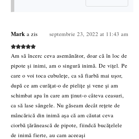
Mark
a zis
septembrie 23, 2022 at 11:43 am
Am să încerc ceva asemănător, doar că în loc de
pipote și inimi, am o singură inimă. De vițel. Pe
care o voi toca cubulețe, ca să fiarbă mai ușor,
după ce am curățat-o de pielițe și vene și am
schimbat apa în care am ținut-o câteva ceasuri,
ca să lase sângele. Nu găseam decât rețete de
mâncărică din inimă așa că am căutat ceva
ciorbă țărănească de pipote, fiindcă bucățelele
de inimă fierte, au cam aceeași