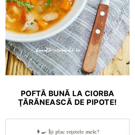
POFTĂ BUNĂ LA CIORBA
ŢĂRĂNEASCĂ DE PIPOTE!
👩‍🍳 Îți plac rețetele mele?