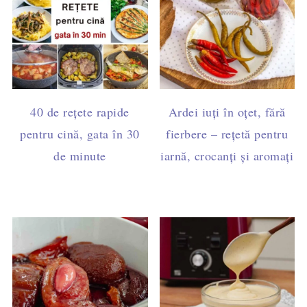
40 de rețete rapide
Ardei iuți în oțet, fără
pentru cină, gata în 30
fierbere – rețetă pentru
de minute
iarnă, crocanți și aromați