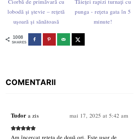
Ciorbă de primăvară cu
Tăieței rapizi turnați cu
lobodă și ștevie – rețetă
punga - rețeta gata în 5
ușoară și sănătoasă
minute!
1008
SHARES
COMENTARII
Tudor
a zis
mai 17, 2025 at 5:42 am
Am încercat rețeta de două ori. Este ușor de