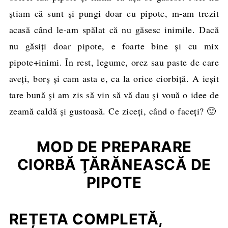
ştiam că sunt şi pungi doar cu pipote, m-am trezit
acasă când le-am spălat că nu găsesc inimile. Dacă
nu găsiţi doar pipote, e foarte bine şi cu mix
pipote+inimi. În rest, legume, orez sau paste de care
aveţi, borş şi cam asta e, ca la orice ciorbiţă. A ieşit
tare bună şi am zis să vin să vă dau şi vouă o idee de
zeamă caldă şi gustoasă. Ce ziceţi, când o faceţi? 🙂
MOD DE PREPARARE
CIORBĂ ŢĂRĂNEASCĂ DE
PIPOTE
REȚETA COMPLETĂ,