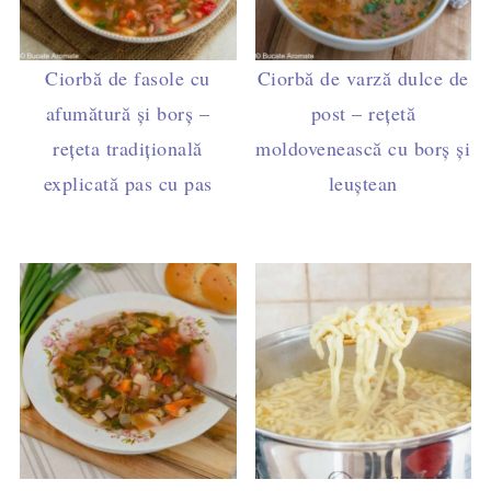
Ciorbă de fasole cu
Ciorbă de varză dulce de
afumătură și borș –
post – rețetă
rețeta tradițională
moldovenească cu borș și
explicată pas cu pas
leuștean