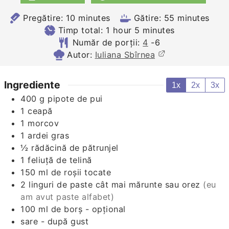
minutes
minutes
Pregătire:
10
minutes
Gătire:
55
minutes
hour
minutes
Timp total:
1
hour
5
minutes
Număr de porții:
4
-6
Autor:
Iuliana Sbîrnea
Ingrediente
1x
2x
3x
400
g
pipote de pui
1
ceapă
1
morcov
1
ardei gras
½
rădăcină de pătrunjel
1
feliuţă de telină
150
ml
de roşii tocate
2
linguri de paste cât mai mărunte sau orez
(eu
am avut paste alfabet)
100
ml
de borş - opţional
sare - după gust