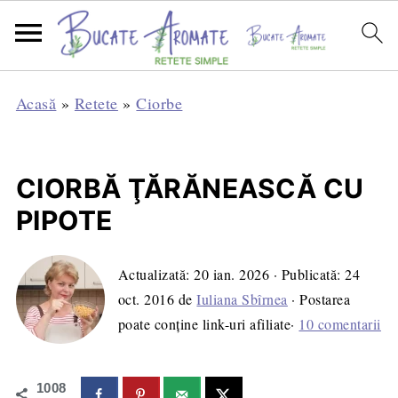
Acasă
»
Retete
»
Ciorbe
CIORBĂ ŢĂRĂNEASCĂ CU
PIPOTE
Actualizată:
20 ian. 2026
· Publicată:
24
oct. 2016
de
Iuliana Sbîrnea
· Postarea
poate conține link-uri afiliate·
10 comentarii
1008