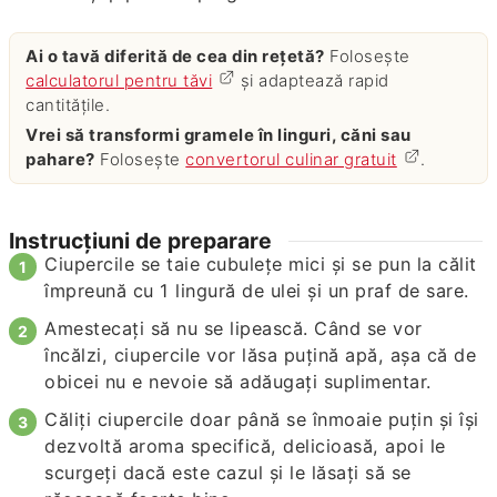
Ai o tavă diferită de cea din rețetă?
Folosește
calculatorul pentru tăvi
și adaptează rapid
cantitățile.
Vrei să transformi gramele în linguri, căni sau
pahare?
Folosește
convertorul culinar gratuit
.
Instrucțiuni de preparare
Ciupercile se taie cubuleţe mici şi se pun la călit
împreună cu 1 lingură de ulei şi un praf de sare.
Amestecaţi să nu se lipească. Când se vor
încălzi, ciupercile vor lăsa puţină apă, aşa că de
obicei nu e nevoie să adăugaţi suplimentar.
Căliţi ciupercile doar până se înmoaie puţin şi îşi
dezvoltă aroma specifică, delicioasă, apoi le
scurgeţi dacă este cazul şi le lăsaţi să se