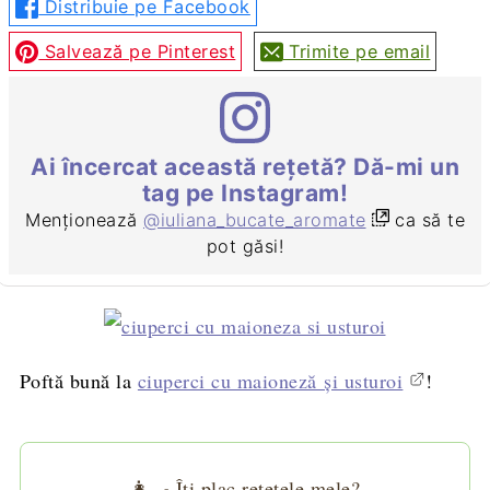
Distribuie pe Facebook
Salvează pe Pinterest
Trimite pe email
Ai încercat această rețetă? Dă-mi un
tag pe Instagram!
Menționează
@iuliana_bucate_aromate
ca să te
pot găsi!
Poftă bună la
ciuperci cu maioneză şi usturoi
!
👩‍🍳 Îți plac rețetele mele?