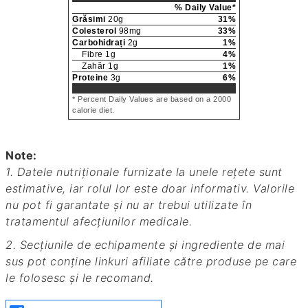
% Daily Value*
Grăsimi
20
g
31
%
Colesterol
98
mg
33
%
Carbohidrați
2
g
1
%
Fibre
1
g
4
%
Zahăr
1
g
1
%
Proteine
3
g
6
%
* Percent Daily Values are based on a 2000
calorie diet.
Note:
1. Datele nutriționale furnizate la unele rețete sunt
estimative, iar rolul lor este doar informativ. Valorile
nu pot fi garantate și nu ar trebui utilizate în
tratamentul afecțiunilor medicale.
2. Secțiunile de echipamente și ingrediente de mai
sus pot conține linkuri afiliate către produse pe care
le folosesc și le recomand.