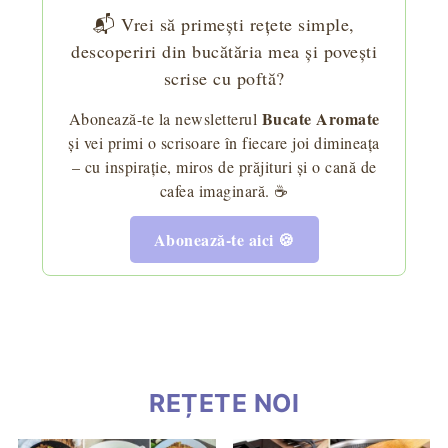
📬 Vrei să primești rețete simple,
descoperiri din bucătăria mea și povești
scrise cu poftă?
Bucate Aromate
Abonează-te la newsletterul
și vei primi o scrisoare în fiecare joi dimineața
– cu inspirație, miros de prăjituri și o cană de
cafea imaginară. ☕
Abonează-te aici 🍪
REȚETE NOI