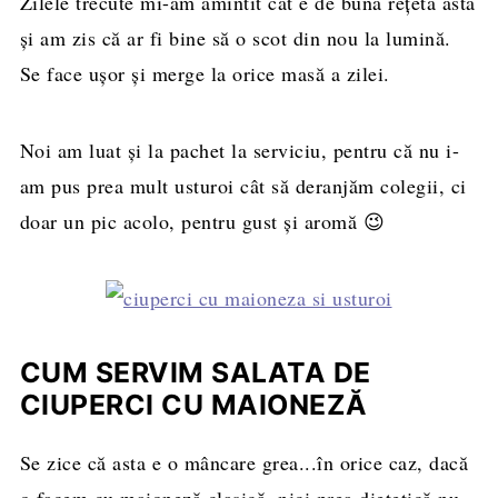
Zilele trecute mi-am amintit cât e de bună reţeta asta
şi am zis că ar fi bine să o scot din nou la lumină.
Se face uşor şi merge la orice masă a zilei.
Noi am luat şi la pachet la serviciu, pentru că nu i-
am pus prea mult usturoi cât să deranjăm colegii, ci
doar un pic acolo, pentru gust şi aromă 😉
CUM SERVIM SALATA DE
CIUPERCI CU MAIONEZĂ
Se zice că asta e o mâncare grea...în orice caz, dacă
o facem cu maioneză clasică, nici prea dietetică nu