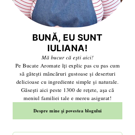
BUNĂ, EU SUNT
IULIANA!
Mă bucur că ești aici!
Pe Bucate Aromate îți explic pas cu pas cum
să gătești mâncăruri gustoase și deserturi
delicioase cu ingrediente simple și naturale.
Găsești aici peste 1300 de rețete, așa că
meniul familiei tale e mereu asigurat!
Despre mine și povestea blogului