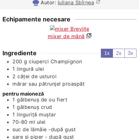
Autor:
Iuliana Sbîrnea
Echipamente necesare
mixer de mână
Ingrediente
1x
2x
3x
200
g
ciuperci Champignon
1
lingură
ulei
2
căţei de usturoi
mărar sau pătrunjel proaspăt
pentru maioneză
1
gălbenuș de ou fiert
1
gălbenuş crud
1
linguriță
muștar
70-80
ml
ulei
suc de lămâie -după gust
sare și piper - după gust