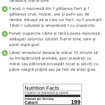
răcească foarte bine.
Faceţi o maioneză din 1 gălbenuş fiert şi 1
gălbenuş crud, muștar, ulei și puţin suc de
lămâie. Albuşul de la cele oul fiert, nu îl aruncaţi!
Tăiaţi-l cubuleţe şi amestecaţi-l cu ciupercile.
Puneţi ciupercile călite şi răcite peste maioneză,
adăugaţi usturoiul zdrobit foarte bine, sare şi
piper după gust.
Lăsaţi amestecul deoparte măcar 15 minute să
se întrepătrundă aromele, apoi presăraţi cu
mărar sau pătrunjel proaspăt tocat şi serviţi cu
pâine neagră prăjită sau pe felii de ardei gras.
Nutrition Facts
Ciuperci cu maioneză şi usturoi
Amount per Serving
199
Calorii