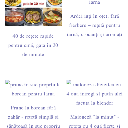
Ardei iuți în oțet, fără
fierbere – rețetă pentru
iarnă, crocanți și aromați
40 de rețete rapide
pentru cină, gata în 30
de minute
Prune la borcan fără
zahăr - rețetă simplă și
Maioneză "la minut" -
sănătoasă în suc propriu
rețeta cu 4 ouă fierte și