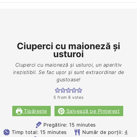
Ciuperci cu maioneză şi
usturoi
Ciuperci cu maioneză şi usturoi, un aperitiv
irezistibil. Se fac ușor și sunt extraordinar de
gustoase!
5
from
8
votes
Tipărește
Salvează pe Pinterest
minutes
Pregătire:
15
minutes
minutes
Timp total:
15
minutes
Număr de porții:
4