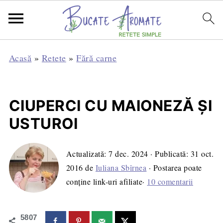
Acasă
»
Retete
»
Fără carne
CIUPERCI CU MAIONEZĂ ŞI
USTUROI
Actualizată:
7 dec. 2024
· Publicată:
31 oct.
2016
de
Iuliana Sbîrnea
· Postarea poate
conține link-uri afiliate·
10 comentarii
5807