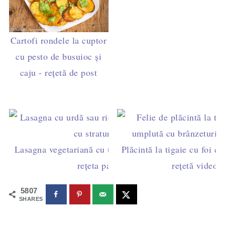
Cartofi rondele la cuptor
cu pesto de busuioc și
caju - rețetă de post
Lasagna vegetariană cu urdă (ricotta) și spanac –
Plăcintă la tigaie cu foi c
rețeta pas cu pas
rețetă video f
5807
SHARES