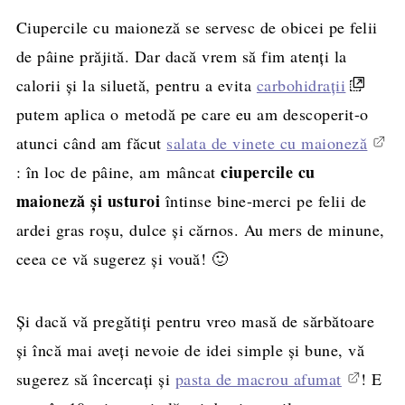
Ciupercile cu maioneză se servesc de obicei pe felii
de pâine prăjită. Dar dacă vrem să fim atenți la
calorii și la siluetă, pentru a evita
carbohidraţii
putem aplica o metodă pe care eu am descoperit-o
atunci când am făcut
salata de vinete cu maioneză
ciupercile cu
: în loc de pâine, am mâncat
maioneză şi usturoi
întinse bine-merci pe felii de
ardei gras roşu, dulce şi cărnos. Au mers de minune,
ceea ce vă sugerez şi vouă! 🙂
Și dacă vă pregătiți pentru vreo masă de sărbătoare
și încă mai aveți nevoie de idei simple și bune, vă
sugerez să încercați și
pasta de macrou afumat
! E